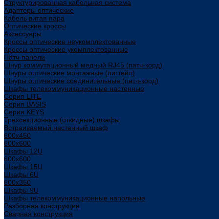
Структурированная кабельная система
Адаптеры оптические
Кабель витая пара
Оптические кроссы
Аксессуары
Кроссы оптические неукомплектованные
Кроссы оптические укомплектованные
Патч-панели
Шнур коммутационный медный RJ45 (патч-корд)
Шнуры оптические монтажные (пигтейл)
Шнуры оптические соединительные (патч-корд)
Шкафы телекоммуникационные настенные
Cерия LITE
Cерия BASIS
Cерия KEYS
Трехсекционные (откидные) шкафы
Встраиваемый настенный шкаф
600x450
600x600
Шкафы 12U
600x600
Шкафы 15U
Шкафы 6U
600x350
Шкафы 9U
Шкафы телекоммуникационные напольные
Разборная конструкция
Сварная конструкция