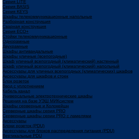
Cерия LITE
Cерия BASIS
Cерия KEYS
Шкафы телекоммуникационные напольные
Разборная конструкция
Сварная конструкция
Серия ECO+
Стойки телекоммуникационные
Однорамные
Двухрамные
Шкафы антивандальные
Шкафы уличные (всепогодные)
Шкаф уличный всепогодный (климатический) настенный
Шкаф уличный всепогодный (климатический) напольный
Аксессуары для уличных всепогодных (климатических) шкафов
Аксессуары для шкафов и стоек
Блок розеток
Ввод с уплотнением
Кабель канал
Универсальные электротехнические шкафы
Решения на базе УЭШ МИКсистем
Шкафы серверные и Колокейшн
Серверные шкафы серия PRO
Серверные шкафы серии PRO с ламелями
Аксессуары
Блоки розеток (PDU)
Аксессуары для блоков распределения питания (PDU)
Вертикальные PDU