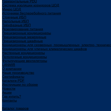
Горизонтальные PDU
Система изоляции коридоров ЦОД
Микро ЦОД
Источники бесперебойного питания
Стоечные ИБП
Напольные ИБП
Трёхфазные ИБП
Резервирование питания
Прецизионные кондиционеры
Прецизионные межрядные
Прецизионные шкафные
Кондиционеры для серверных, промышленных, электро- техниче
Кондиционеры для уличных климатических шкафов
Настенные кондиционеры
Потолочные кондиционеры
Фильтрующие вентиляторы
LANMIR
О компании
Наше производство
Сертификаты
Каталоги PDF
Инструкции по сборке
Новости
Акции
Где купить?
Контакты
...
Каталог товаров