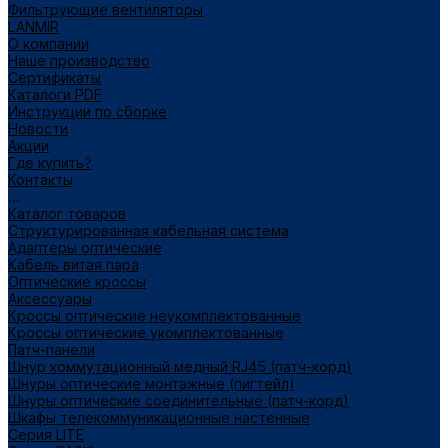
Фильтрующие вентиляторы
LANMIR
О компании
Наше производство
Сертификаты
Каталоги PDF
Инструкции по сборке
Новости
Акции
Где купить?
Контакты
...
Каталог товаров
Структурированная кабельная система
Адаптеры оптические
Кабель витая пара
Оптические кроссы
Аксессуары
Кроссы оптические неукомплектованные
Кроссы оптические укомплектованные
Патч-панели
Шнур коммутационный медный RJ45 (патч-корд)
Шнуры оптические монтажные (пигтейл)
Шнуры оптические соединительные (патч-корд)
Шкафы телекоммуникационные настенные
Cерия LITE