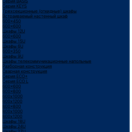
Cерия BASIS
Cерия KEYS
Трехсекционные (откидные) шкафы
Встраиваемый настенный шкаф
600x450
600x600
Шкафы 12U
600x600
Шкафы 15U
Шкафы 6U
600x350
Шкафы 9U
Шкафы телекоммуникационные напольные
Разборная конструкция
Сварная конструкция
Серия ECO+
Серия ECO L
600x600
600x800
600х1000
600х1200
800x800
800х1000
800х1200
Шкафы 18U
Шкафы 24U
Шкафы 27U