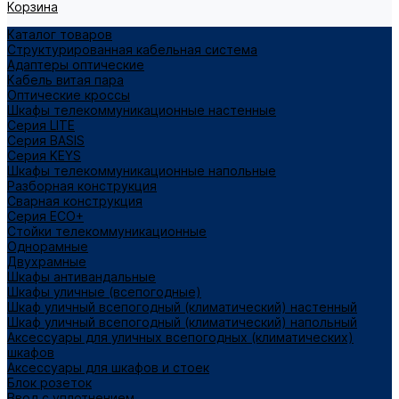
Корзина
Каталог товаров
Структурированная кабельная система
Адаптеры оптические
Кабель витая пара
Оптические кроссы
Шкафы телекоммуникационные настенные
Cерия LITE
Cерия BASIS
Cерия KEYS
Шкафы телекоммуникационные напольные
Разборная конструкция
Сварная конструкция
Серия ECO+
Стойки телекоммуникационные
Однорамные
Двухрамные
Шкафы антивандальные
Шкафы уличные (всепогодные)
Шкаф уличный всепогодный (климатический) настенный
Шкаф уличный всепогодный (климатический) напольный
Аксессуары для уличных всепогодных (климатических)
шкафов
Аксессуары для шкафов и стоек
Блок розеток
Ввод с уплотнением