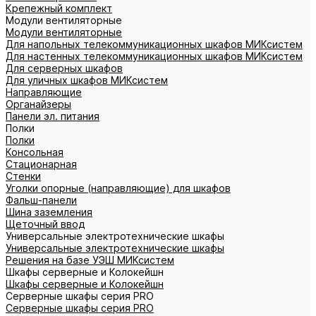
Крепежный комплект
Модули вентиляторные
Модули вентиляторные
Для напольных телекоммуникационных шкафов МИКсистем
Для настенных телекоммуникационных шкафов МИКсистем
Для серверных шкафов
Для уличных шкафов МИКсистем
Направляющие
Органайзеры
Панели эл. питания
Полки
Полки
Консольная
Стационарная
Стенки
Уголки опорные (направляющие) для шкафов
Фальш-панели
Шина заземления
Щеточный ввод
Универсальные электротехнические шкафы
Универсальные электротехнические шкафы
Решения на базе УЭШ МИКсистем
Шкафы серверные и Колокейшн
Шкафы серверные и Колокейшн
Серверные шкафы серия PRO
Серверные шкафы серия PRO