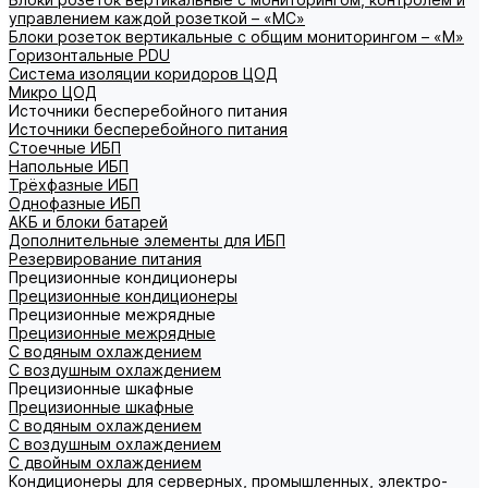
управлением каждой розеткой – «МС»
Блоки розеток вертикальные с общим мониторингом – «М»
Горизонтальные PDU
Система изоляции коридоров ЦОД
Микро ЦОД
Источники бесперебойного питания
Источники бесперебойного питания
Стоечные ИБП
Напольные ИБП
Трёхфазные ИБП
Однофазные ИБП
АКБ и блоки батарей
Дополнительные элементы для ИБП
Резервирование питания
Прецизионные кондиционеры
Прецизионные кондиционеры
Прецизионные межрядные
Прецизионные межрядные
С водяным охлаждением
С воздушным охлаждением
Прецизионные шкафные
Прецизионные шкафные
С водяным охлаждением
С воздушным охлаждением
С двойным охлаждением
Кондиционеры для серверных, промышленных, электро-