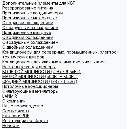
Дополнительные элементы для ИБП
Резервирование питания
Прецизионные кондиционеры
Прецизионные межрядные
С водяным охлаждением
С воздушным охлаждением
Прецизионные шкафные
С водяным охлаждением
С воздушным охлаждением
С двойным охлаждением
Кондиционеры для серверных, промышленных, электро-
технических шкафов
Кондиционеры для уличных климатических шкафов
Настенные кондиционеры
БОЛЬШОЙ МОЩНОСТИ (2кВт - 6,5кВт)
МАЛОЙ МОЩНОСТИ (500Вт – 800Вт)
СРЕДНЕЙ МОЩНОСТИ (1кВт - 1,5кВт)
Потолочные кондиционеры
Фильтрующие вентиляторы
LANMIR
О компании
Наше производство
Сертификаты
Каталоги PDF
Инструкции по сборке
Новости