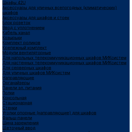
Шкафы 42U
Аксессуары для уличных всепогодных (климатических)
шкафов
Аксессуары для шкафов и стоек
Блок розеток
Ввод с уплотнением
Кабель канал
Козырьки
Комплект роликов
Крепежный комплект
Модули вентиляторные
Для напольных телекоммуникационных шкафов МИКсистем
Для настенных телекоммуникационных шкафов МИКсистем
Для серверных шкафов
Для уличных шкафов МИКсистем
Направляющие
Органайзеры
Панели эл. питания
Полки
Консольная
Стационарная
Стенки
Уголки опорные (направляющие) для шкафов
Фальш-панели
Шина заземления
Щеточный ввод