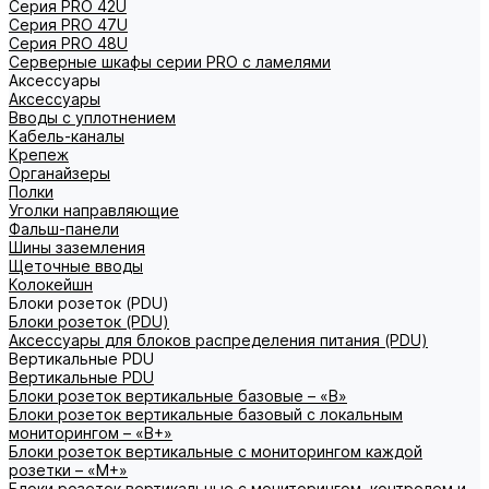
Серия PRO 42U
Серия PRO 47U
Серия PRO 48U
Серверные шкафы серии PRO с ламелями
Аксессуары
Аксессуары
Вводы с уплотнением
Кабель-каналы
Крепеж
Органайзеры
Полки
Уголки направляющие
Фальш-панели
Шины заземления
Щеточные вводы
Колокейшн
Блоки розеток (PDU)
Блоки розеток (PDU)
Аксессуары для блоков распределения питания (PDU)
Вертикальные PDU
Вертикальные PDU
Блоки розеток вертикальные базовые – «В»
Блоки розеток вертикальные базовый с локальным
мониторингом – «В+»
Блоки розеток вертикальные с мониторингом каждой
розетки – «М+»
Блоки розеток вертикальные с мониторингом, контролем и