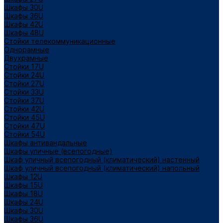
Шкафы 30U
Шкафы 36U
Шкафы 42U
Шкафы 48U
Стойки телекоммуникационные
Однорамные
Двухрамные
Стойки 17U
Стойки 24U
Стойки 27U
Стойки 33U
Стойки 37U
Стойки 42U
Стойки 45U
Стойки 47U
Стойки 54U
Шкафы антивандальные
Шкафы уличные (всепогодные)
Шкаф уличный всепогодный (климатический) настенный
Шкаф уличный всепогодный (климатический) напольный
Шкафы 12U
Шкафы 15U
Шкафы 18U
Шкафы 24U
Шкафы 30U
Шкафы 36U