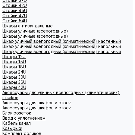
Стойки 37U
Стойки 42U
Стойки 45U
Стойки 47U
Стойки 54U
Шкафы антивандальные
Шкафы уличные (всепогодные)
Шкафы уличные (всепогодные)
Шкаф уличный всепогодный (климатический) настенный
Шкаф уличный всепогодный (климатический) напольный
Шкаф уличный всепогодный (климатический) напольный
Шкафы 12U
Шкафы 15U
Шкафы 18U
Шкафы 24U
Шкафы 30U
Шкафы 36U
Шкафы 42U
Аксессуары для уличных всепогодных (климатических)
шкафов
Аксессуары для шкафов и стоек
Аксессуары для шкафов и стоек
Блок розеток
Ввод с уплотнением
Кабель канал
Козырьки
Комплект роликов