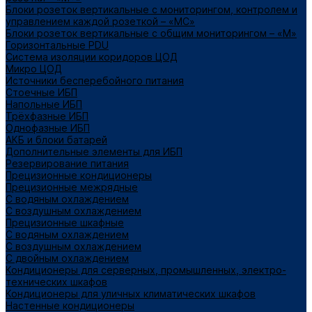
Блоки розеток вертикальные с мониторингом, контролем и
управлением каждой розеткой – «МС»
Блоки розеток вертикальные с общим мониторингом – «М»
Горизонтальные PDU
Система изоляции коридоров ЦОД
Микро ЦОД
Источники бесперебойного питания
Стоечные ИБП
Напольные ИБП
Трёхфазные ИБП
Однофазные ИБП
АКБ и блоки батарей
Дополнительные элементы для ИБП
Резервирование питания
Прецизионные кондиционеры
Прецизионные межрядные
С водяным охлаждением
С воздушным охлаждением
Прецизионные шкафные
С водяным охлаждением
С воздушным охлаждением
С двойным охлаждением
Кондиционеры для серверных, промышленных, электро-
технических шкафов
Кондиционеры для уличных климатических шкафов
Настенные кондиционеры