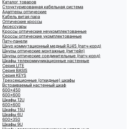
Каталог товаров
Структурированная кабельная система
Адаптеры оптические
Кабель витая пара
Оптические кроссы
Аксессуары
Кроссы оптические неукомплектованные
Кроссы оптические укомплектованные
Патч-панели
Шнур коммутационный медный RJ45 (патч-корд)
Шнуры оптические монтажные (пигтейл)
Шнуры оптические соединительные (патч-корд)
Шкафы телекоммуникационные настенные
Cерия LITE
Cерия BASIS
Cерия KEYS
Трехсекционные (откидные) шкафы
Встраиваемый настенный шкаф
600x450
600x600
Шкафы 12U
600x600
Шкафы 15U
Шкафы 6U
600x350
Шкафы 9U