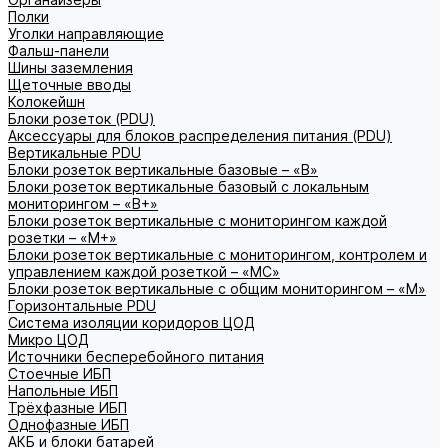
Полки
Уголки направляющие
Фальш-панели
Шины заземления
Щеточные вводы
Колокейшн
Блоки розеток (PDU)
Аксессуары для блоков распределения питания (PDU)
Вертикальные PDU
Блоки розеток вертикальные базовые – «В»
Блоки розеток вертикальные базовый с локальным
мониторингом – «В+»
Блоки розеток вертикальные с мониторингом каждой
розетки – «М+»
Блоки розеток вертикальные с мониторингом, контролем и
управлением каждой розеткой – «МС»
Блоки розеток вертикальные с общим мониторингом – «М»
Горизонтальные PDU
Система изоляции коридоров ЦОД
Микро ЦОД
Источники бесперебойного питания
Стоечные ИБП
Напольные ИБП
Трёхфазные ИБП
Однофазные ИБП
АКБ и блоки батарей