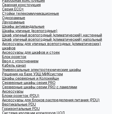
Разборная конструкция
Сварная конструкция
Серия ECO+
Стойки телекоммуникационные
Однорамные
Двухрамные
Шкафы антивандальные
Шкафы уличные (всепогодные)
Шкаф уличный всепогодный (климатический) настенный
Шкаф уличный всепогодный (климатический) напольный
Аксессуары для уличных всепогодных (климатических)
шкафов
Аксессуары для шкафов и стоек
Блок розеток
Ввод с уплотнением
Кабель канал
Универсальные электротехнические шкафы
Решения на базе УЭШ МИКсистем
Шкафы серверные и Колокейшн
Серверные шкафы серия PRO
Серверные шкафы серии PRO с ламелями
Аксессуары
Блоки розеток (PDU)
Аксессуары для блоков распределения питания (PDU)
Вертикальные PDU
Горизонтальные PDU
Система изоляции коридоров ЦОД