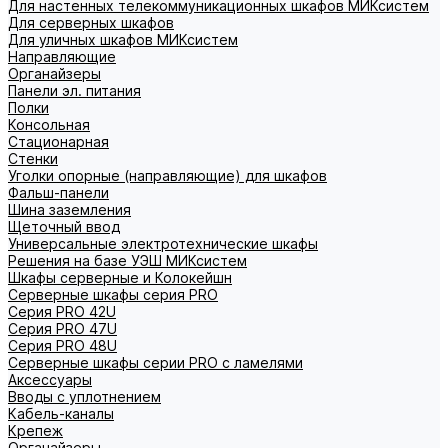
Для настенных телекоммуникационных шкафов МИКсистем
Для серверных шкафов
Для уличных шкафов МИКсистем
Направляющие
Органайзеры
Панели эл. питания
Полки
Консольная
Стационарная
Стенки
Уголки опорные (направляющие) для шкафов
Фальш-панели
Шина заземления
Щеточный ввод
Универсальные электротехнические шкафы
Решения на базе УЭШ МИКсистем
Шкафы серверные и Колокейшн
Серверные шкафы серия PRO
Серия PRO 42U
Серия PRO 47U
Серия PRO 48U
Серверные шкафы серии PRO с ламелями
Аксессуары
Вводы с уплотнением
Кабель-каналы
Крепеж
Органайзеры