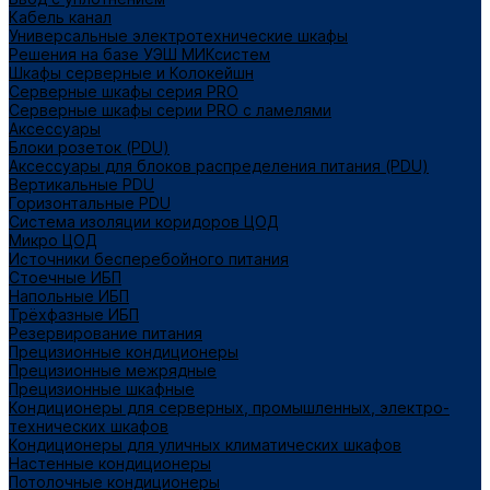
Кабель канал
Универсальные электротехнические шкафы
Решения на базе УЭШ МИКсистем
Шкафы серверные и Колокейшн
Серверные шкафы серия PRO
Серверные шкафы серии PRO с ламелями
Аксессуары
Блоки розеток (PDU)
Аксессуары для блоков распределения питания (PDU)
Вертикальные PDU
Горизонтальные PDU
Система изоляции коридоров ЦОД
Микро ЦОД
Источники бесперебойного питания
Стоечные ИБП
Напольные ИБП
Трёхфазные ИБП
Резервирование питания
Прецизионные кондиционеры
Прецизионные межрядные
Прецизионные шкафные
Кондиционеры для серверных, промышленных, электро-
технических шкафов
Кондиционеры для уличных климатических шкафов
Настенные кондиционеры
Потолочные кондиционеры