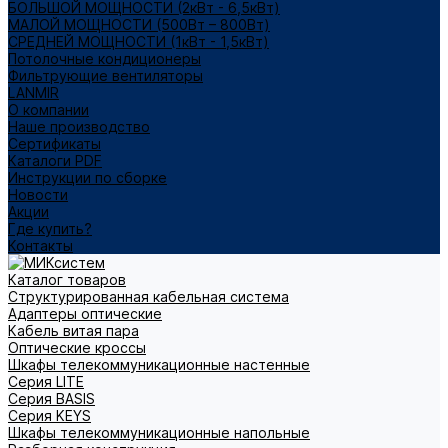
БОЛЬШОЙ МОЩНОСТИ (2кВт - 6,5кВт)
МАЛОЙ МОЩНОСТИ (500Вт – 800Вт)
СРЕДНЕЙ МОЩНОСТИ (1кВт - 1,5кВт)
Потолочные кондиционеры
Фильтрующие вентиляторы
LANMIR
О компании
Наше производство
Сертификаты
Каталоги PDF
Инструкции по сборке
Новости
Акции
Где купить?
Контакты
Каталог товаров
Структурированная кабельная система
Адаптеры оптические
Кабель витая пара
Оптические кроссы
Шкафы телекоммуникационные настенные
Cерия LITE
Cерия BASIS
Cерия KEYS
Шкафы телекоммуникационные напольные