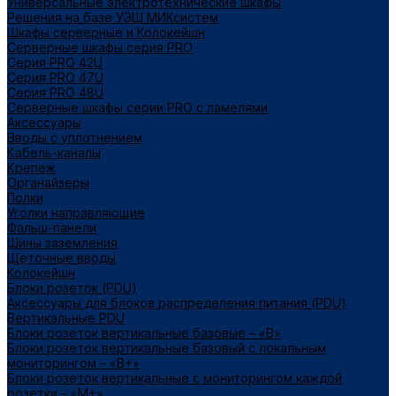
Универсальные электротехнические шкафы
Решения на базе УЭШ МИКсистем
Шкафы серверные и Колокейшн
Серверные шкафы серия PRO
Серия PRO 42U
Серия PRO 47U
Серия PRO 48U
Серверные шкафы серии PRO с ламелями
Аксессуары
Вводы с уплотнением
Кабель-каналы
Крепеж
Органайзеры
Полки
Уголки направляющие
Фальш-панели
Шины заземления
Щеточные вводы
Колокейшн
Блоки розеток (PDU)
Аксессуары для блоков распределения питания (PDU)
Вертикальные PDU
Блоки розеток вертикальные базовые – «В»
Блоки розеток вертикальные базовый с локальным
мониторингом – «В+»
Блоки розеток вертикальные с мониторингом каждой
розетки – «М+»