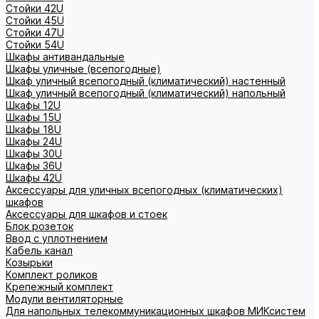
Стойки 42U
Стойки 45U
Стойки 47U
Стойки 54U
Шкафы антивандальные
Шкафы уличные (всепогодные)
Шкаф уличный всепогодный (климатический) настенный
Шкаф уличный всепогодный (климатический) напольный
Шкафы 12U
Шкафы 15U
Шкафы 18U
Шкафы 24U
Шкафы 30U
Шкафы 36U
Шкафы 42U
Аксессуары для уличных всепогодных (климатических)
шкафов
Аксессуары для шкафов и стоек
Блок розеток
Ввод с уплотнением
Кабель канал
Козырьки
Комплект роликов
Крепежный комплект
Модули вентиляторные
Для напольных телекоммуникационных шкафов МИКсистем