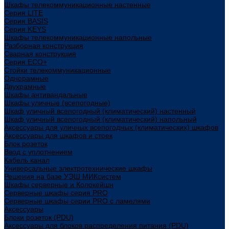
Шкафы телекоммуникационные настенные
Cерия LITE
Cерия BASIS
Cерия KEYS
Шкафы телекоммуникационные напольные
Разборная конструкция
Сварная конструкция
Серия ECO+
Стойки телекоммуникационные
Однорамные
Двухрамные
Шкафы антивандальные
Шкафы уличные (всепогодные)
Шкаф уличный всепогодный (климатический) настенный
Шкаф уличный всепогодный (климатический) напольный
Аксессуары для уличных всепогодных (климатических) шкафов
Аксессуары для шкафов и стоек
Блок розеток
Ввод с уплотнением
Кабель канал
Универсальные электротехнические шкафы
Решения на базе УЭШ МИКсистем
Шкафы серверные и Колокейшн
Серверные шкафы серия PRO
Серверные шкафы серии PRO с ламелями
Аксессуары
Блоки розеток (PDU)
Аксессуары для блоков распределения питания (PDU)