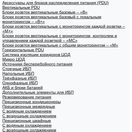
Аксессуары для блоков распределения питания (PDU)
Вертикальные PDU
Блоки розеток вертикальные базовые – «В»
Блоки розеток вертикальные базовый с локальным
мониторингом – «В+»
Блоки розеток вертикальные с мониторингом каждой розетки –
«М+»
Блоки розеток вертикальные с мониторингом, контролем и
управлением каждой розеткой – «МС»
Блоки розеток вертикальные с общим мониторингом – «М»
Горизонтальные PDU
Система изоляции коридоров ЦОД
Микро ЦОД
Источники бесперебойного питания
Стоечные ИБП
Напольные ИБП
Трёхфазные ИБП
Однофазные ИБП
АКБ и блоки батарей
Дополнительные элементы для ИБП
Резервирование питания
Прецизионные кондиционеры
Прецизионные межрядные
С водяным охлаждением
С воздушным охлаждением
Прецизионные шкафные
С водяным охлаждением
С воздушным охлаждением