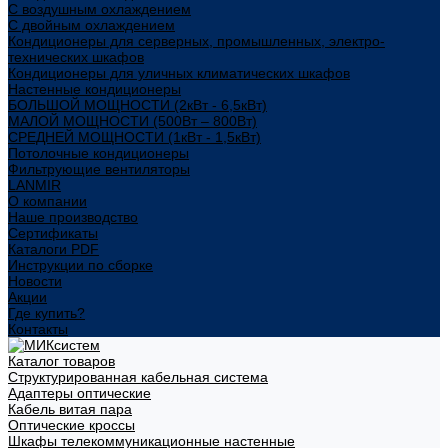
С воздушным охлаждением
С двойным охлаждением
Кондиционеры для серверных, промышленных, электро-
технических шкафов
Кондиционеры для уличных климатических шкафов
Настенные кондиционеры
БОЛЬШОЙ МОЩНОСТИ (2кВт - 6,5кВт)
МАЛОЙ МОЩНОСТИ (500Вт – 800Вт)
СРЕДНЕЙ МОЩНОСТИ (1кВт - 1,5кВт)
Потолочные кондиционеры
Фильтрующие вентиляторы
LANMIR
О компании
Наше производство
Сертификаты
Каталоги PDF
Инструкции по сборке
Новости
Акции
Где купить?
Контакты
Каталог товаров
Структурированная кабельная система
Адаптеры оптические
Кабель витая пара
Оптические кроссы
Шкафы телекоммуникационные настенные