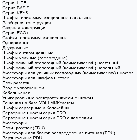
Cерия LITE
Cерия BASIS
Cерия KEYS
Шкафы телекоммуникационные напольные
Разборная конструкция
Сварная конструкция
Серия ECO+
Стойки телекоммуникационные
Однорамные
Двухрамные
Шкафы антивандальные
Шкафы уличные (всепогодные)
Шкаф уличный всепогодный (климатический) настенный
Шкаф уличный всепогодный (климатический) напольный
Аксессуары для уличных всепогодных (климатических) шкафов
Аксессуары для шкафов и стоек
Блок розеток
Ввод с уплотнением
Кабель канал
Универсальные электротехнические шкафы
Решения на базе УЭШ МИКсистем
Шкафы серверные и Колокейшн
Серверные шкафы серия PRO
Серверные шкафы серии PRO с ламелями
Аксессуары
Блоки розеток (PDU)
Аксессуары для блоков распределения питания (PDU)
Вертикальные PDU