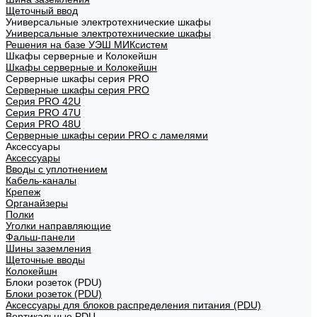
Щеточный ввод
Универсальные электротехнические шкафы
Универсальные электротехнические шкафы
Решения на базе УЭШ МИКсистем
Шкафы серверные и Колокейшн
Шкафы серверные и Колокейшн
Серверные шкафы серия PRO
Серверные шкафы серия PRO
Серия PRO 42U
Серия PRO 47U
Серия PRO 48U
Серверные шкафы серии PRO с ламелями
Аксессуары
Аксессуары
Вводы с уплотнением
Кабель-каналы
Крепеж
Органайзеры
Полки
Уголки направляющие
Фальш-панели
Шины заземления
Щеточные вводы
Колокейшн
Блоки розеток (PDU)
Блоки розеток (PDU)
Аксессуары для блоков распределения питания (PDU)
Вертикальные PDU