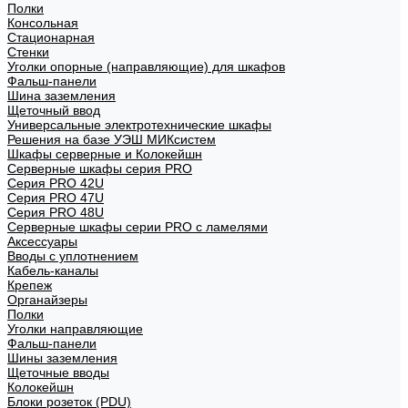
Полки
Консольная
Стационарная
Стенки
Уголки опорные (направляющие) для шкафов
Фальш-панели
Шина заземления
Щеточный ввод
Универсальные электротехнические шкафы
Решения на базе УЭШ МИКсистем
Шкафы серверные и Колокейшн
Серверные шкафы серия PRO
Серия PRO 42U
Серия PRO 47U
Серия PRO 48U
Серверные шкафы серии PRO с ламелями
Аксессуары
Вводы с уплотнением
Кабель-каналы
Крепеж
Органайзеры
Полки
Уголки направляющие
Фальш-панели
Шины заземления
Щеточные вводы
Колокейшн
Блоки розеток (PDU)