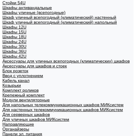
Стойки 54U
Шкафы антивандальные
Шкафы уличные (всепогодные)
Шкаф уличный всепогодный (климатический) настенный
Шкаф уличный всепогодный (климатический) напольный
Шкафы 12U
Шкафы 15U
Шкафы 18U
Шкафы 24U
Шкафы 30U
Шкафы 36U
Шкафы 42U
Аксессуары для уличных всепогодных (климатических) шкафов
Аксессуары для шкафов и стоек
Блок розеток
Ввод с уплотнением
Кабель канал
Козырьки
Комплект роликов
Крепежный комплект
Модули вентиляторные
Для напольных телекоммуникационных шкафов МИКсистем
Для настенных телекоммуникационных шкафов МИКсистем
Для серверных шкафов
Для уличных шкафов МИКсистем
Направляющие
Органайзеры
Панели эл. питания