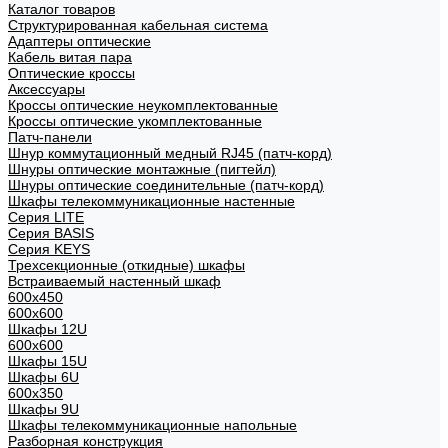
Каталог товаров
Структурированная кабельная система
Адаптеры оптические
Кабель витая пара
Оптические кроссы
Аксессуары
Кроссы оптические неукомплектованные
Кроссы оптические укомплектованные
Патч-панели
Шнур коммутационный медный RJ45 (патч-корд)
Шнуры оптические монтажные (пигтейл)
Шнуры оптические соединительные (патч-корд)
Шкафы телекоммуникационные настенные
Cерия LITE
Cерия BASIS
Cерия KEYS
Трехсекционные (откидные) шкафы
Встраиваемый настенный шкаф
600x450
600x600
Шкафы 12U
600x600
Шкафы 15U
Шкафы 6U
600x350
Шкафы 9U
Шкафы телекоммуникационные напольные
Разборная конструкция