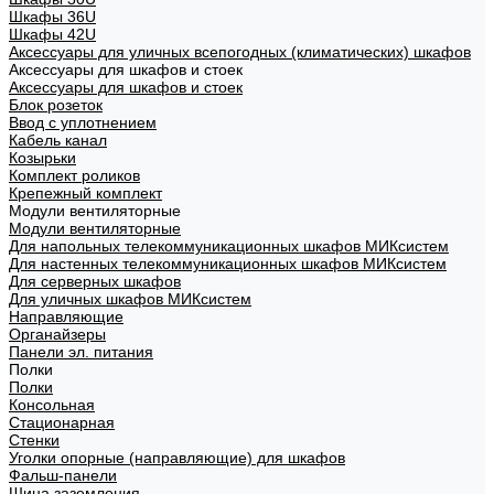
Шкафы 36U
Шкафы 42U
Аксессуары для уличных всепогодных (климатических) шкафов
Аксессуары для шкафов и стоек
Аксессуары для шкафов и стоек
Блок розеток
Ввод с уплотнением
Кабель канал
Козырьки
Комплект роликов
Крепежный комплект
Модули вентиляторные
Модули вентиляторные
Для напольных телекоммуникационных шкафов МИКсистем
Для настенных телекоммуникационных шкафов МИКсистем
Для серверных шкафов
Для уличных шкафов МИКсистем
Направляющие
Органайзеры
Панели эл. питания
Полки
Полки
Консольная
Стационарная
Стенки
Уголки опорные (направляющие) для шкафов
Фальш-панели
Шина заземления