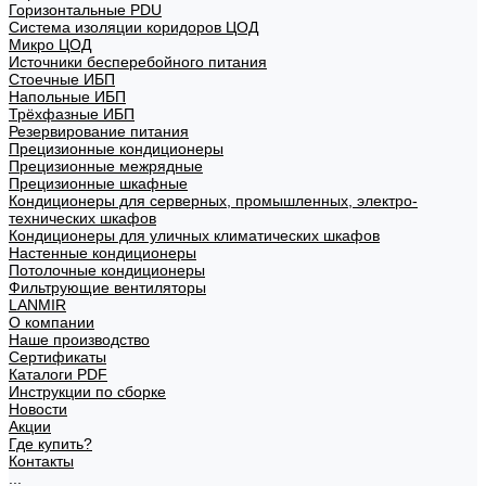
Горизонтальные PDU
Система изоляции коридоров ЦОД
Микро ЦОД
Источники бесперебойного питания
Стоечные ИБП
Напольные ИБП
Трёхфазные ИБП
Резервирование питания
Прецизионные кондиционеры
Прецизионные межрядные
Прецизионные шкафные
Кондиционеры для серверных, промышленных, электро-
технических шкафов
Кондиционеры для уличных климатических шкафов
Настенные кондиционеры
Потолочные кондиционеры
Фильтрующие вентиляторы
LANMIR
О компании
Наше производство
Сертификаты
Каталоги PDF
Инструкции по сборке
Новости
Акции
Где купить?
Контакты
...