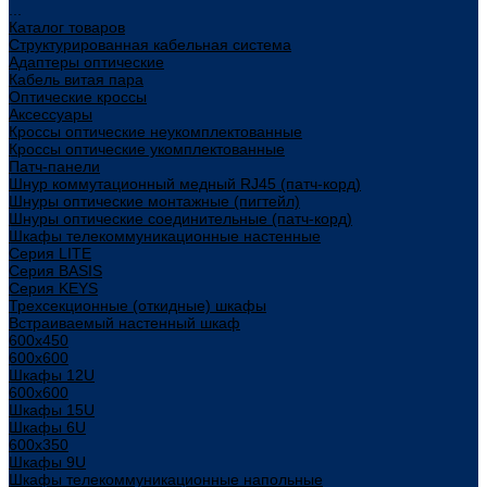
...
Каталог товаров
Структурированная кабельная система
Адаптеры оптические
Кабель витая пара
Оптические кроссы
Аксессуары
Кроссы оптические неукомплектованные
Кроссы оптические укомплектованные
Патч-панели
Шнур коммутационный медный RJ45 (патч-корд)
Шнуры оптические монтажные (пигтейл)
Шнуры оптические соединительные (патч-корд)
Шкафы телекоммуникационные настенные
Cерия LITE
Cерия BASIS
Cерия KEYS
Трехсекционные (откидные) шкафы
Встраиваемый настенный шкаф
600x450
600x600
Шкафы 12U
600x600
Шкафы 15U
Шкафы 6U
600x350
Шкафы 9U
Шкафы телекоммуникационные напольные