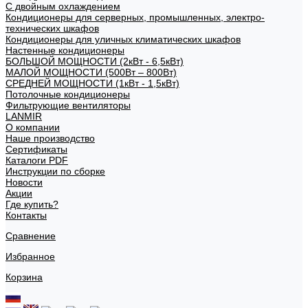
С двойным охлаждением
Кондиционеры для серверных, промышленных, электро-
технических шкафов
Кондиционеры для уличных климатических шкафов
Настенные кондиционеры
БОЛЬШОЙ МОЩНОСТИ (2кВт - 6,5кВт)
МАЛОЙ МОЩНОСТИ (500Вт – 800Вт)
СРЕДНЕЙ МОЩНОСТИ (1кВт - 1,5кВт)
Потолочные кондиционеры
Фильтрующие вентиляторы
LANMIR
О компании
Наше производство
Сертификаты
Каталоги PDF
Инструкции по сборке
Новости
Акции
Где купить?
Контакты
Сравнение
Избранное
Корзина