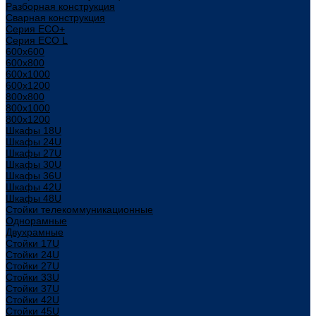
Разборная конструкция
Сварная конструкция
Серия ECO+
Серия ECO L
600x600
600x800
600х1000
600х1200
800x800
800х1000
800х1200
Шкафы 18U
Шкафы 24U
Шкафы 27U
Шкафы 30U
Шкафы 36U
Шкафы 42U
Шкафы 48U
Стойки телекоммуникационные
Однорамные
Двухрамные
Стойки 17U
Стойки 24U
Стойки 27U
Стойки 33U
Стойки 37U
Стойки 42U
Стойки 45U