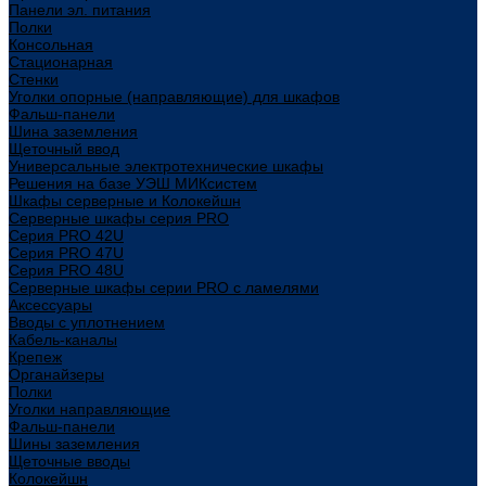
Панели эл. питания
Полки
Консольная
Стационарная
Стенки
Уголки опорные (направляющие) для шкафов
Фальш-панели
Шина заземления
Щеточный ввод
Универсальные электротехнические шкафы
Решения на базе УЭШ МИКсистем
Шкафы серверные и Колокейшн
Серверные шкафы серия PRO
Серия PRO 42U
Серия PRO 47U
Серия PRO 48U
Серверные шкафы серии PRO с ламелями
Аксессуары
Вводы с уплотнением
Кабель-каналы
Крепеж
Органайзеры
Полки
Уголки направляющие
Фальш-панели
Шины заземления
Щеточные вводы
Колокейшн