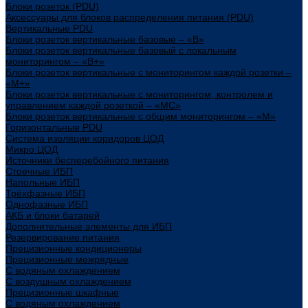
Блоки розеток (PDU)
Аксессуары для блоков распределения питания (PDU)
Вертикальные PDU
Блоки розеток вертикальные базовые – «В»
Блоки розеток вертикальные базовый с локальным
мониторингом – «В+»
Блоки розеток вертикальные с мониторингом каждой розетки –
«М+»
Блоки розеток вертикальные с мониторингом, контролем и
управлением каждой розеткой – «МС»
Блоки розеток вертикальные с общим мониторингом – «М»
Горизонтальные PDU
Система изоляции коридоров ЦОД
Микро ЦОД
Источники бесперебойного питания
Стоечные ИБП
Напольные ИБП
Трёхфазные ИБП
Однофазные ИБП
АКБ и блоки батарей
Дополнительные элементы для ИБП
Резервирование питания
Прецизионные кондиционеры
Прецизионные межрядные
С водяным охлаждением
С воздушным охлаждением
Прецизионные шкафные
С водяным охлаждением