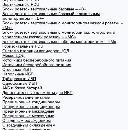
Вертикальные PDU
Блоки розеток вертикальные базовые – «В»
Блоки розеток вертикальные базовый с локальным
мониторингом – «В+»
Блоки розеток вертикальные с мониторингом каждой розетки –
«М+»
Блоки розеток вертикальные с мониторингом, контролем и
управлением каждой розеткой – «МС»
Блоки розеток вертикальные с общим мониторингом – «М»
Горизонтальные PDU
Система изоляции коридоров ЦОД
Микро ЦОД
Источники бесперебойного питания
Источники бесперебойного питания
Стоечные ИБП
Напольные ИБП
Трёхфазные ИБП
Однофазные ИБП
АКБ и блоки батарей
Дополнительные элементы для ИБП
Резервирование питания
Прецизионные кондиционеры
Прецизионные кондиционеры
Прецизионные межрядные
Прецизионные межрядные
С водяным охлаждением
С воздушным охлаждением
Прецизионные шкафные