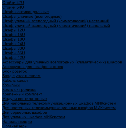
Стойки 47U
Стойки 54U
Шкафы антивандальные
Шкафы уличные (всепогодные)
Шкаф уличный всепогодный (климатический) настенный
Шкаф уличный всепогодный (климатический) напольный
Шкафы 12U
Шкафы 15U
Шкафы 18U
Шкафы 24U
Шкафы 30U
Шкафы 36U
Шкафы 42U
Аксессуары для уличных всепогодных (климатических) шкафов
Аксессуары для шкафов и стоек
Блок розеток
Ввод с уплотнением
Кабель канал
Козырьки
Комплект роликов
Крепежный комплект
Модули вентиляторные
Для напольных телекоммуникационных шкафов МИКсистем
Для настенных телекоммуникационных шкафов МИКсистем
Для серверных шкафов
Для уличных шкафов МИКсистем
Направляющие
Органайзеры