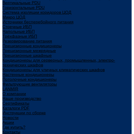
Вертикальные PDU
Горизонтальные PDU
Система изоляции коридоров ЦОД
Микро ЦОД
Источники бесперебойного питания
Стоечные ИБП
Напольные ИБП
Трёхфазные ИБП
Резервирование питания
Прецизионные кондиционеры
Прецизионные межрядные
Прецизионные шкафные
Кондиционеры для серверных, промышленных, электро-
технических шкафов
Кондиционеры для уличных климатических шкафов
Настенные кондиционеры
Потолочные кондиционеры
Фильтрующие вентиляторы
LANMIR
О компании
Наше производство
Сертификаты
Каталоги PDF
Инструкции по сборке
Новости
Акции
Где купить?
Контакты