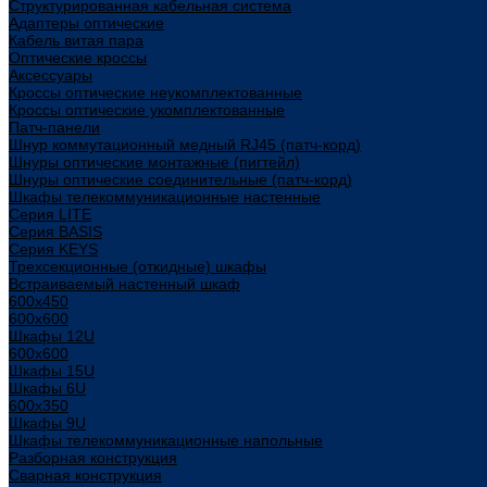
Структурированная кабельная система
Адаптеры оптические
Кабель витая пара
Оптические кроссы
Аксессуары
Кроссы оптические неукомплектованные
Кроссы оптические укомплектованные
Патч-панели
Шнур коммутационный медный RJ45 (патч-корд)
Шнуры оптические монтажные (пигтейл)
Шнуры оптические соединительные (патч-корд)
Шкафы телекоммуникационные настенные
Cерия LITE
Cерия BASIS
Cерия KEYS
Трехсекционные (откидные) шкафы
Встраиваемый настенный шкаф
600x450
600x600
Шкафы 12U
600x600
Шкафы 15U
Шкафы 6U
600x350
Шкафы 9U
Шкафы телекоммуникационные напольные
Разборная конструкция
Сварная конструкция