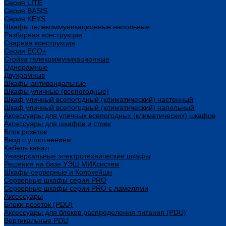
Cерия LITE
Cерия BASIS
Cерия KEYS
Шкафы телекоммуникационные напольные
Разборная конструкция
Сварная конструкция
Серия ECO+
Стойки телекоммуникационные
Однорамные
Двухрамные
Шкафы антивандальные
Шкафы уличные (всепогодные)
Шкаф уличный всепогодный (климатический) настенный
Шкаф уличный всепогодный (климатический) напольный
Аксессуары для уличных всепогодных (климатических) шкафов
Аксессуары для шкафов и стоек
Блок розеток
Ввод с уплотнением
Кабель канал
Универсальные электротехнические шкафы
Решения на базе УЭШ МИКсистем
Шкафы серверные и Колокейшн
Серверные шкафы серия PRO
Серверные шкафы серии PRO с ламелями
Аксессуары
Блоки розеток (PDU)
Аксессуары для блоков распределения питания (PDU)
Вертикальные PDU