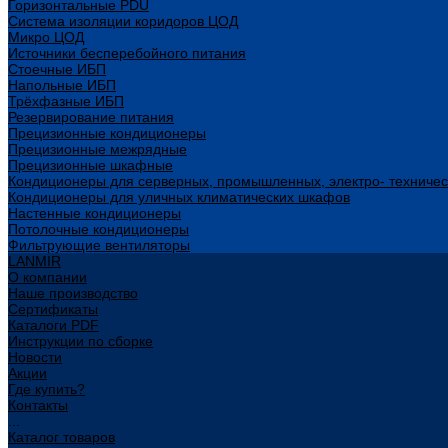
Горизонтальные PDU
Система изоляции коридоров ЦОД
Микро ЦОД
Источники бесперебойного питания
Стоечные ИБП
Напольные ИБП
Трёхфазные ИБП
Резервирование питания
Прецизионные кондиционеры
Прецизионные межрядные
Прецизионные шкафные
Кондиционеры для серверных, промышленных, электро- техниче
Кондиционеры для уличных климатических шкафов
Настенные кондиционеры
Потолочные кондиционеры
Фильтрующие вентиляторы
LANMIR
О компании
Наше производство
Сертификаты
Каталоги PDF
Инструкции по сборке
Новости
Акции
Где купить?
Контакты
...
Каталог товаров