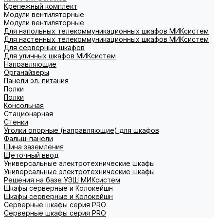
Крепежный комплект
Модули вентиляторные
Модули вентиляторные
Для напольных телекоммуникационных шкафов МИКсистем
Для настенных телекоммуникационных шкафов МИКсистем
Для серверных шкафов
Для уличных шкафов МИКсистем
Направляющие
Органайзеры
Панели эл. питания
Полки
Полки
Консольная
Стационарная
Стенки
Уголки опорные (направляющие) для шкафов
Фальш-панели
Шина заземления
Щеточный ввод
Универсальные электротехнические шкафы
Универсальные электротехнические шкафы
Решения на базе УЭШ МИКсистем
Шкафы серверные и Колокейшн
Шкафы серверные и Колокейшн
Серверные шкафы серия PRO
Серверные шкафы серия PRO