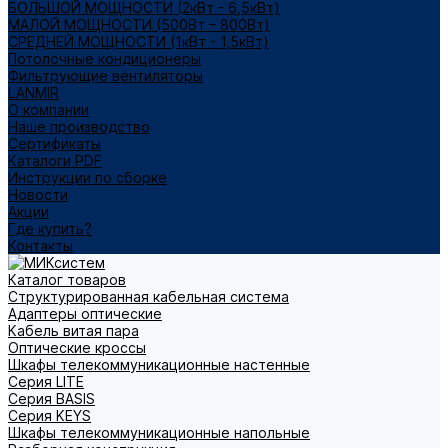
БОЛЬШОЙ МОЩНОСТИ (2кВт - 6,5кВт)
МАЛОЙ МОЩНОСТИ (500Вт – 800Вт)
СРЕДНЕЙ МОЩНОСТИ (1кВт - 1,5кВт)
Потолочные кондиционеры
Фильтрующие вентиляторы
LANMIR
О компании
Наше производство
Сертификаты
Каталоги PDF
Инструкции по сборке
Новости
Акции
Где купить?
Контакты
Каталог товаров
Структурированная кабельная система
Адаптеры оптические
Кабель витая пара
Оптические кроссы
Шкафы телекоммуникационные настенные
Cерия LITE
Cерия BASIS
Cерия KEYS
Шкафы телекоммуникационные напольные