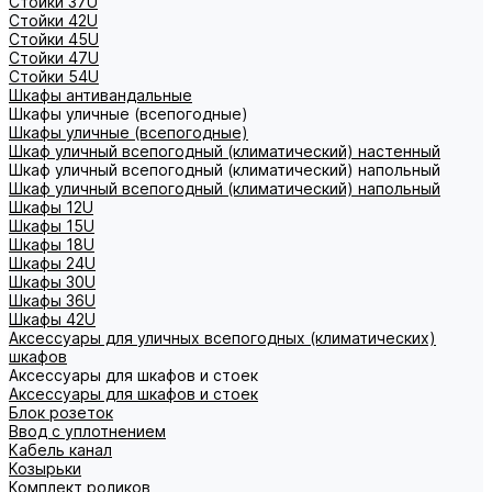
Стойки 37U
Стойки 42U
Стойки 45U
Стойки 47U
Стойки 54U
Шкафы антивандальные
Шкафы уличные (всепогодные)
Шкафы уличные (всепогодные)
Шкаф уличный всепогодный (климатический) настенный
Шкаф уличный всепогодный (климатический) напольный
Шкаф уличный всепогодный (климатический) напольный
Шкафы 12U
Шкафы 15U
Шкафы 18U
Шкафы 24U
Шкафы 30U
Шкафы 36U
Шкафы 42U
Аксессуары для уличных всепогодных (климатических)
шкафов
Аксессуары для шкафов и стоек
Аксессуары для шкафов и стоек
Блок розеток
Ввод с уплотнением
Кабель канал
Козырьки
Комплект роликов