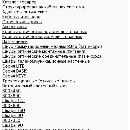
Каталог товаров
Структурированная кабельная система
Адаптеры оптические
Кабель витая пара
Оптические кроссы
Аксессуары
Кроссы оптические неукомплектованные
Кроссы оптические укомплектованные
Патч-панели
Шнур коммутационный медный RJ45 (патч-корд)
Шнуры оптические монтажные (пигтейл)
Шнуры оптические соединительные (патч-корд)
Шкафы телекоммуникационные настенные
Cерия LITE
Cерия BASIS
Cерия KEYS
Трехсекционные (откидные) шкафы
Встраиваемый настенный шкаф
600x450
600x600
Шкафы 12U
600x600
Шкафы 15U
Шкафы 6U
600x350
Шкафы 9U