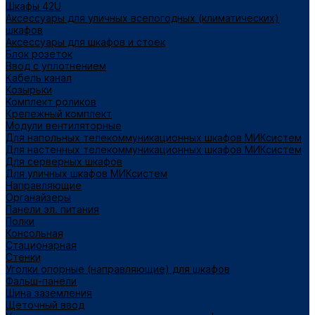
Шкафы 42U
Аксессуары для уличных всепогодных (климатических)
шкафов
Аксессуары для шкафов и стоек
Блок розеток
Ввод с уплотнением
Кабель канал
Козырьки
Комплект роликов
Крепежный комплект
Модули вентиляторные
Для напольных телекоммуникационных шкафов МИКсистем
Для настенных телекоммуникационных шкафов МИКсистем
Для серверных шкафов
Для уличных шкафов МИКсистем
Направляющие
Органайзеры
Панели эл. питания
Полки
Консольная
Стационарная
Стенки
Уголки опорные (направляющие) для шкафов
Фальш-панели
Шина заземления
Щеточный ввод