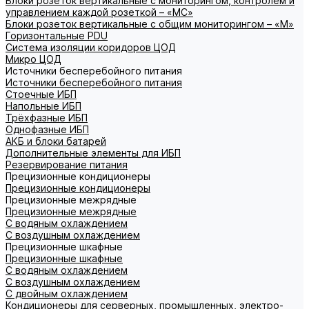
Блоки розеток вертикальные с мониторингом, контролем и
управлением каждой розеткой – «МС»
Блоки розеток вертикальные с общим мониторингом – «М»
Горизонтальные PDU
Система изоляции коридоров ЦОД
Микро ЦОД
Источники бесперебойного питания
Источники бесперебойного питания
Стоечные ИБП
Напольные ИБП
Трёхфазные ИБП
Однофазные ИБП
АКБ и блоки батарей
Дополнительные элементы для ИБП
Резервирование питания
Прецизионные кондиционеры
Прецизионные кондиционеры
Прецизионные межрядные
Прецизионные межрядные
С водяным охлаждением
С воздушным охлаждением
Прецизионные шкафные
Прецизионные шкафные
С водяным охлаждением
С воздушным охлаждением
С двойным охлаждением
Кондиционеры для серверных, промышленных, электро-