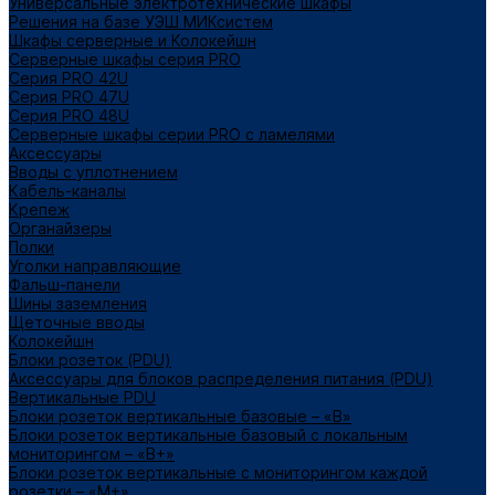
Универсальные электротехнические шкафы
Решения на базе УЭШ МИКсистем
Шкафы серверные и Колокейшн
Серверные шкафы серия PRO
Серия PRO 42U
Серия PRO 47U
Серия PRO 48U
Серверные шкафы серии PRO с ламелями
Аксессуары
Вводы с уплотнением
Кабель-каналы
Крепеж
Органайзеры
Полки
Уголки направляющие
Фальш-панели
Шины заземления
Щеточные вводы
Колокейшн
Блоки розеток (PDU)
Аксессуары для блоков распределения питания (PDU)
Вертикальные PDU
Блоки розеток вертикальные базовые – «В»
Блоки розеток вертикальные базовый с локальным
мониторингом – «В+»
Блоки розеток вертикальные с мониторингом каждой
розетки – «М+»