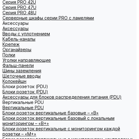
Серия PRO 42U
Серия PRO 47U
Серия PRO 48U
Серверные шкафы серии PRO с ламелями
Аксессуары
Аксессуары
Вводы с уплотнением
Кабель-каналы
Крепеж
Органайзеры
Полки
Уголки направляющие
Фальш-панели
Шины заземления
Щеточные вводы
Колокейшн
Блоки розеток (PDU)
Блоки розеток (PDU)
Аксессуары для блоков распределения питания (PDU)
Вертикальные PDU
Вертикальные PDU
Блоки розеток вертикальные базовые – «В»
Блоки розеток вертикальные базовый с локальным
мониторингом – «В+»
Блоки розеток вертикальные с мониторингом каждой
розетки – «М+»