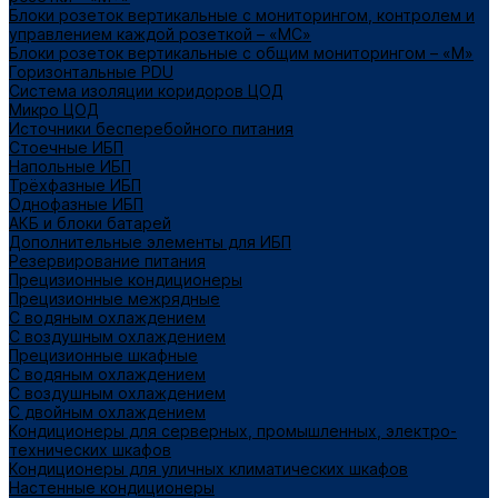
Блоки розеток вертикальные с мониторингом, контролем и
управлением каждой розеткой – «МС»
Блоки розеток вертикальные с общим мониторингом – «М»
Горизонтальные PDU
Система изоляции коридоров ЦОД
Микро ЦОД
Источники бесперебойного питания
Стоечные ИБП
Напольные ИБП
Трёхфазные ИБП
Однофазные ИБП
АКБ и блоки батарей
Дополнительные элементы для ИБП
Резервирование питания
Прецизионные кондиционеры
Прецизионные межрядные
С водяным охлаждением
С воздушным охлаждением
Прецизионные шкафные
С водяным охлаждением
С воздушным охлаждением
С двойным охлаждением
Кондиционеры для серверных, промышленных, электро-
технических шкафов
Кондиционеры для уличных климатических шкафов
Настенные кондиционеры