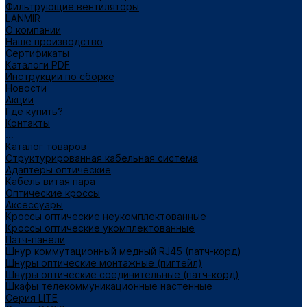
Фильтрующие вентиляторы
LANMIR
О компании
Наше производство
Сертификаты
Каталоги PDF
Инструкции по сборке
Новости
Акции
Где купить?
Контакты
...
Каталог товаров
Структурированная кабельная система
Адаптеры оптические
Кабель витая пара
Оптические кроссы
Аксессуары
Кроссы оптические неукомплектованные
Кроссы оптические укомплектованные
Патч-панели
Шнур коммутационный медный RJ45 (патч-корд)
Шнуры оптические монтажные (пигтейл)
Шнуры оптические соединительные (патч-корд)
Шкафы телекоммуникационные настенные
Cерия LITE