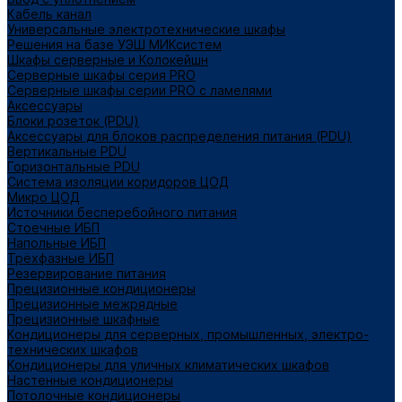
Кабель канал
Универсальные электротехнические шкафы
Решения на базе УЭШ МИКсистем
Шкафы серверные и Колокейшн
Серверные шкафы серия PRO
Серверные шкафы серии PRO с ламелями
Аксессуары
Блоки розеток (PDU)
Аксессуары для блоков распределения питания (PDU)
Вертикальные PDU
Горизонтальные PDU
Система изоляции коридоров ЦОД
Микро ЦОД
Источники бесперебойного питания
Стоечные ИБП
Напольные ИБП
Трёхфазные ИБП
Резервирование питания
Прецизионные кондиционеры
Прецизионные межрядные
Прецизионные шкафные
Кондиционеры для серверных, промышленных, электро-
технических шкафов
Кондиционеры для уличных климатических шкафов
Настенные кондиционеры
Потолочные кондиционеры