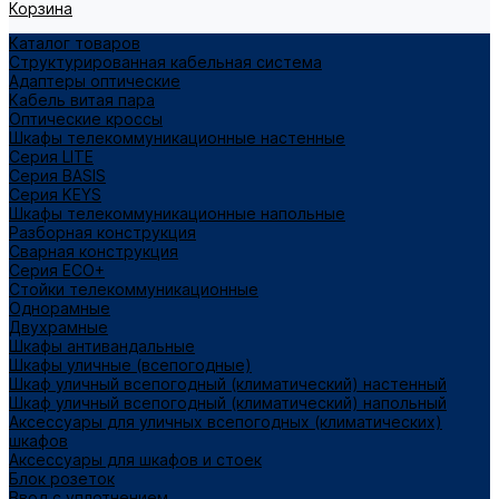
Корзина
Каталог товаров
Структурированная кабельная система
Адаптеры оптические
Кабель витая пара
Оптические кроссы
Шкафы телекоммуникационные настенные
Cерия LITE
Cерия BASIS
Cерия KEYS
Шкафы телекоммуникационные напольные
Разборная конструкция
Сварная конструкция
Серия ECO+
Стойки телекоммуникационные
Однорамные
Двухрамные
Шкафы антивандальные
Шкафы уличные (всепогодные)
Шкаф уличный всепогодный (климатический) настенный
Шкаф уличный всепогодный (климатический) напольный
Аксессуары для уличных всепогодных (климатических)
шкафов
Аксессуары для шкафов и стоек
Блок розеток
Ввод с уплотнением