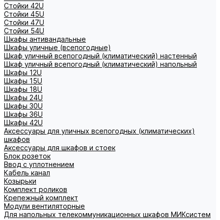
Стойки 42U
Стойки 45U
Стойки 47U
Стойки 54U
Шкафы антивандальные
Шкафы уличные (всепогодные)
Шкаф уличный всепогодный (климатический) настенный
Шкаф уличный всепогодный (климатический) напольный
Шкафы 12U
Шкафы 15U
Шкафы 18U
Шкафы 24U
Шкафы 30U
Шкафы 36U
Шкафы 42U
Аксессуары для уличных всепогодных (климатических)
шкафов
Аксессуары для шкафов и стоек
Блок розеток
Ввод с уплотнением
Кабель канал
Козырьки
Комплект роликов
Крепежный комплект
Модули вентиляторные
Для напольных телекоммуникационных шкафов МИКсистем