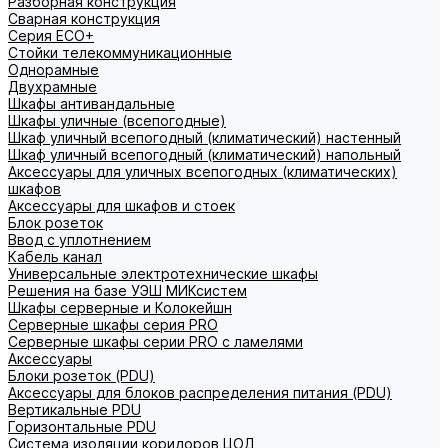
Разборная конструкция
Сварная конструкция
Серия ECO+
Стойки телекоммуникационные
Однорамные
Двухрамные
Шкафы антивандальные
Шкафы уличные (всепогодные)
Шкаф уличный всепогодный (климатический) настенный
Шкаф уличный всепогодный (климатический) напольный
Аксессуары для уличных всепогодных (климатических)
шкафов
Аксессуары для шкафов и стоек
Блок розеток
Ввод с уплотнением
Кабель канал
Универсальные электротехнические шкафы
Решения на базе УЭШ МИКсистем
Шкафы серверные и Колокейшн
Серверные шкафы серия PRO
Серверные шкафы серии PRO с ламелями
Аксессуары
Блоки розеток (PDU)
Аксессуары для блоков распределения питания (PDU)
Вертикальные PDU
Горизонтальные PDU
Система изоляции коридоров ЦОД