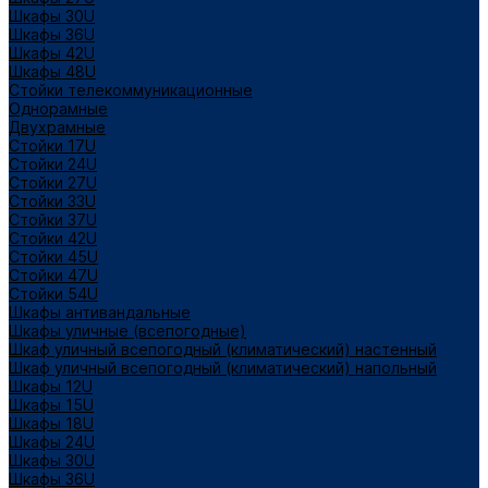
Шкафы 30U
Шкафы 36U
Шкафы 42U
Шкафы 48U
Стойки телекоммуникационные
Однорамные
Двухрамные
Стойки 17U
Стойки 24U
Стойки 27U
Стойки 33U
Стойки 37U
Стойки 42U
Стойки 45U
Стойки 47U
Стойки 54U
Шкафы антивандальные
Шкафы уличные (всепогодные)
Шкаф уличный всепогодный (климатический) настенный
Шкаф уличный всепогодный (климатический) напольный
Шкафы 12U
Шкафы 15U
Шкафы 18U
Шкафы 24U
Шкафы 30U
Шкафы 36U