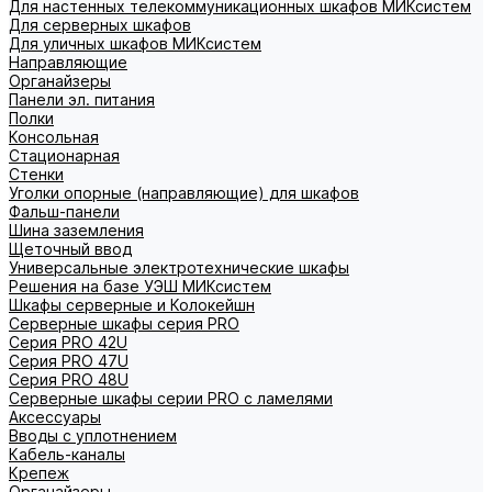
Для настенных телекоммуникационных шкафов МИКсистем
Для серверных шкафов
Для уличных шкафов МИКсистем
Направляющие
Органайзеры
Панели эл. питания
Полки
Консольная
Стационарная
Стенки
Уголки опорные (направляющие) для шкафов
Фальш-панели
Шина заземления
Щеточный ввод
Универсальные электротехнические шкафы
Решения на базе УЭШ МИКсистем
Шкафы серверные и Колокейшн
Серверные шкафы серия PRO
Серия PRO 42U
Серия PRO 47U
Серия PRO 48U
Серверные шкафы серии PRO с ламелями
Аксессуары
Вводы с уплотнением
Кабель-каналы
Крепеж
Органайзеры