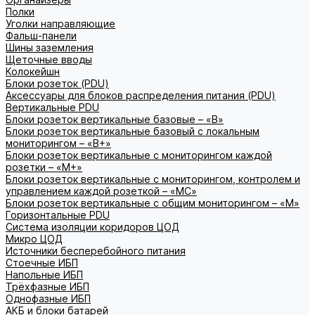
Полки
Уголки направляющие
Фальш-панели
Шины заземления
Щеточные вводы
Колокейшн
Блоки розеток (PDU)
Аксессуары для блоков распределения питания (PDU)
Вертикальные PDU
Блоки розеток вертикальные базовые – «В»
Блоки розеток вертикальные базовый с локальным
мониторингом – «В+»
Блоки розеток вертикальные с мониторингом каждой
розетки – «М+»
Блоки розеток вертикальные с мониторингом, контролем и
управлением каждой розеткой – «МС»
Блоки розеток вертикальные с общим мониторингом – «М»
Горизонтальные PDU
Система изоляции коридоров ЦОД
Микро ЦОД
Источники бесперебойного питания
Стоечные ИБП
Напольные ИБП
Трёхфазные ИБП
Однофазные ИБП
АКБ и блоки батарей