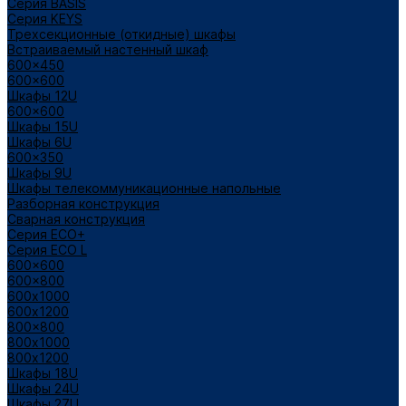
Cерия BASIS
Cерия KEYS
Трехсекционные (откидные) шкафы
Встраиваемый настенный шкаф
600x450
600x600
Шкафы 12U
600x600
Шкафы 15U
Шкафы 6U
600x350
Шкафы 9U
Шкафы телекоммуникационные напольные
Разборная конструкция
Сварная конструкция
Серия ECO+
Серия ECO L
600x600
600x800
600х1000
600х1200
800x800
800х1000
800х1200
Шкафы 18U
Шкафы 24U
Шкафы 27U