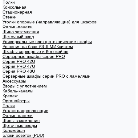
Полки
Консольная
Стационарная
Стенки
Уголки опорные (направляющие) для шкафов
Фальш-панели
Шина заземления
Щеточный ввод
Универсальные электротехнические шкафы
Решения на базе УЭШ МИКсистем
Шкафы серверные и Колокейшн
Серверные шкафы серия PRO
Серия PRO 42U
Серия PRO 47U
Серия PRO 48U
Серверные шкафы серии PRO с ламелями
Аксессуары
Вводы с уплотнением
Кабель-каналы
Крепеж
Органайзеры
Полки
Уголки направляющие
Фальш-панели
Шины заземления
Щеточные вводы
Колокейшн
Блоки розеток (PDU)