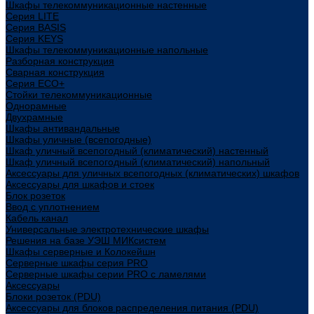
Шкафы телекоммуникационные настенные
Cерия LITE
Cерия BASIS
Cерия KEYS
Шкафы телекоммуникационные напольные
Разборная конструкция
Сварная конструкция
Серия ECO+
Стойки телекоммуникационные
Однорамные
Двухрамные
Шкафы антивандальные
Шкафы уличные (всепогодные)
Шкаф уличный всепогодный (климатический) настенный
Шкаф уличный всепогодный (климатический) напольный
Аксессуары для уличных всепогодных (климатических) шкафов
Аксессуары для шкафов и стоек
Блок розеток
Ввод с уплотнением
Кабель канал
Универсальные электротехнические шкафы
Решения на базе УЭШ МИКсистем
Шкафы серверные и Колокейшн
Серверные шкафы серия PRO
Серверные шкафы серии PRO с ламелями
Аксессуары
Блоки розеток (PDU)
Аксессуары для блоков распределения питания (PDU)