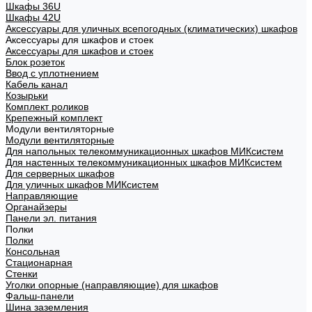
Шкафы 36U
Шкафы 42U
Аксессуары для уличных всепогодных (климатических) шкафов
Аксессуары для шкафов и стоек
Аксессуары для шкафов и стоек
Блок розеток
Ввод с уплотнением
Кабель канал
Козырьки
Комплект роликов
Крепежный комплект
Модули вентиляторные
Модули вентиляторные
Для напольных телекоммуникационных шкафов МИКсистем
Для настенных телекоммуникационных шкафов МИКсистем
Для серверных шкафов
Для уличных шкафов МИКсистем
Направляющие
Органайзеры
Панели эл. питания
Полки
Полки
Консольная
Стационарная
Стенки
Уголки опорные (направляющие) для шкафов
Фальш-панели
Шина заземления