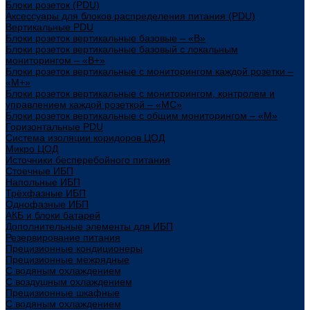
Блоки розеток (PDU)
Аксессуары для блоков распределения питания (PDU)
Вертикальные PDU
Блоки розеток вертикальные базовые – «В»
Блоки розеток вертикальные базовый с локальным
мониторингом – «В+»
Блоки розеток вертикальные с мониторингом каждой розетки –
«М+»
Блоки розеток вертикальные с мониторингом, контролем и
управлением каждой розеткой – «МС»
Блоки розеток вертикальные с общим мониторингом – «М»
Горизонтальные PDU
Система изоляции коридоров ЦОД
Микро ЦОД
Источники бесперебойного питания
Стоечные ИБП
Напольные ИБП
Трёхфазные ИБП
Однофазные ИБП
АКБ и блоки батарей
Дополнительные элементы для ИБП
Резервирование питания
Прецизионные кондиционеры
Прецизионные межрядные
С водяным охлаждением
С воздушным охлаждением
Прецизионные шкафные
С водяным охлаждением