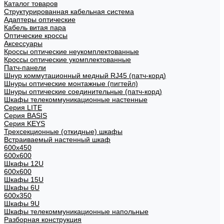
Каталог товаров
Структурированная кабельная система
Адаптеры оптические
Кабель витая пара
Оптические кроссы
Аксессуары
Кроссы оптические неукомплектованные
Кроссы оптические укомплектованные
Патч-панели
Шнур коммутационный медный RJ45 (патч-корд)
Шнуры оптические монтажные (пигтейл)
Шнуры оптические соединительные (патч-корд)
Шкафы телекоммуникационные настенные
Cерия LITE
Cерия BASIS
Cерия KEYS
Трехсекционные (откидные) шкафы
Встраиваемый настенный шкаф
600x450
600x600
Шкафы 12U
600x600
Шкафы 15U
Шкафы 6U
600x350
Шкафы 9U
Шкафы телекоммуникационные напольные
Разборная конструкция