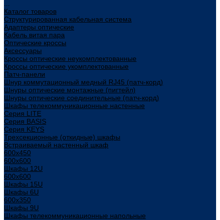
...
Каталог товаров
Структурированная кабельная система
Адаптеры оптические
Кабель витая пара
Оптические кроссы
Аксессуары
Кроссы оптические неукомплектованные
Кроссы оптические укомплектованные
Патч-панели
Шнур коммутационный медный RJ45 (патч-корд)
Шнуры оптические монтажные (пигтейл)
Шнуры оптические соединительные (патч-корд)
Шкафы телекоммуникационные настенные
Cерия LITE
Cерия BASIS
Cерия KEYS
Трехсекционные (откидные) шкафы
Встраиваемый настенный шкаф
600x450
600x600
Шкафы 12U
600x600
Шкафы 15U
Шкафы 6U
600x350
Шкафы 9U
Шкафы телекоммуникационные напольные