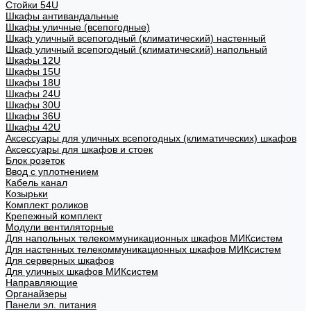
Стойки 54U
Шкафы антивандальные
Шкафы уличные (всепогодные)
Шкаф уличный всепогодный (климатический) настенный
Шкаф уличный всепогодный (климатический) напольный
Шкафы 12U
Шкафы 15U
Шкафы 18U
Шкафы 24U
Шкафы 30U
Шкафы 36U
Шкафы 42U
Аксессуары для уличных всепогодных (климатических) шкафов
Аксессуары для шкафов и стоек
Блок розеток
Ввод с уплотнением
Кабель канал
Козырьки
Комплект роликов
Крепежный комплект
Модули вентиляторные
Для напольных телекоммуникационных шкафов МИКсистем
Для настенных телекоммуникационных шкафов МИКсистем
Для серверных шкафов
Для уличных шкафов МИКсистем
Направляющие
Органайзеры
Панели эл. питания