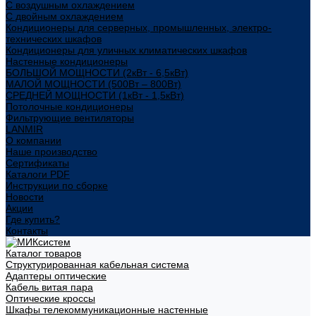
С воздушным охлаждением
С двойным охлаждением
Кондиционеры для серверных, промышленных, электро-
технических шкафов
Кондиционеры для уличных климатических шкафов
Настенные кондиционеры
БОЛЬШОЙ МОЩНОСТИ (2кВт - 6,5кВт)
МАЛОЙ МОЩНОСТИ (500Вт – 800Вт)
СРЕДНЕЙ МОЩНОСТИ (1кВт - 1,5кВт)
Потолочные кондиционеры
Фильтрующие вентиляторы
LANMIR
О компании
Наше производство
Сертификаты
Каталоги PDF
Инструкции по сборке
Новости
Акции
Где купить?
Контакты
Каталог товаров
Структурированная кабельная система
Адаптеры оптические
Кабель витая пара
Оптические кроссы
Шкафы телекоммуникационные настенные