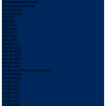
Разборная конструкция
Сварная конструкция
Серия ECO+
Серия ECO L
600x600
600x800
600х1000
600х1200
800x800
800х1000
800х1200
Шкафы 18U
Шкафы 24U
Шкафы 27U
Шкафы 30U
Шкафы 36U
Шкафы 42U
Шкафы 48U
Стойки телекоммуникационные
Однорамные
Двухрамные
Стойки 17U
Стойки 24U
Стойки 27U
Стойки 33U
Стойки 37U
Стойки 42U
Стойки 45U