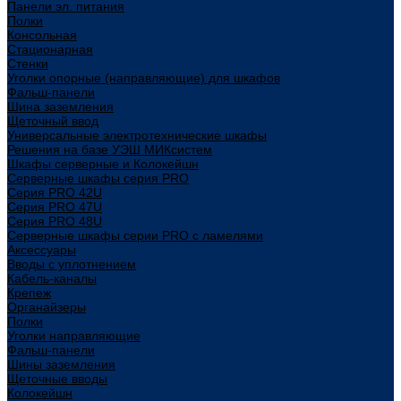
Панели эл. питания
Полки
Консольная
Стационарная
Стенки
Уголки опорные (направляющие) для шкафов
Фальш-панели
Шина заземления
Щеточный ввод
Универсальные электротехнические шкафы
Решения на базе УЭШ МИКсистем
Шкафы серверные и Колокейшн
Серверные шкафы серия PRO
Серия PRO 42U
Серия PRO 47U
Серия PRO 48U
Серверные шкафы серии PRO с ламелями
Аксессуары
Вводы с уплотнением
Кабель-каналы
Крепеж
Органайзеры
Полки
Уголки направляющие
Фальш-панели
Шины заземления
Щеточные вводы
Колокейшн