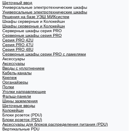
Щеточный ввод
Универсальные электротехнические шкафы
Универсальные электротехнические шкафы
Решения на базе УЭШ МИКсистем
Шкафы серверные и Колокейшн
Шкафы серверные и Колокейшн
Серверные шкафы серия PRO
Серверные шкафы серия PRO
Серия PRO 42U
Серия PRO 47U
Серия PRO 48U
Серверные шкафы серии PRO с ламелями
Аксессуары
Аксессуары
Вводы с уплотнением
Кабель-каналы
Крепеж
Органайзеры
Полки
Уголки направляющие
Фальш-панели
Шины заземления
Щеточные вводы
Колокейшн
Блоки розеток (PDU)
Блоки розеток (PDU)
Аксессуары для блоков распределения питания (PDU)
Вертикальные PDU