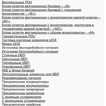
Вертикальные PDU
Блоки розеток вертикальные базовые – «В»
Блоки розеток вертикальные базовый с локальным
мониторингом – «В+»
Блоки розеток вертикальные с мониторингом каждой розетки –
«М+»
Блоки розеток вертикальные с мониторингом, контролем и
управлением каждой розеткой – «МС»
Блоки розеток вертикальные с общим мониторингом – «М»
Горизонтальные PDU
Система изоляции коридоров ЦОД
Микро ЦОД
Источники бесперебойного питания
Источники бесперебойного питания
Стоечные ИБП
Напольные ИБП
Трёхфазные ИБП
Однофазные ИБП
АКБ и блоки батарей
Дополнительные элементы для ИБП
Резервирование питания
Прецизионные кондиционеры
Прецизионные кондиционеры
Прецизионные межрядные
Прецизионные межрядные
С водяным охлаждением
С воздушным охлаждением
Прецизионные шкафные