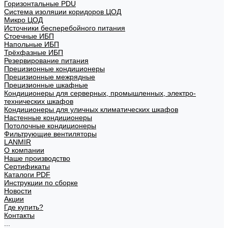
Горизонтальные PDU
Система изоляции коридоров ЦОД
Микро ЦОД
Источники бесперебойного питания
Стоечные ИБП
Напольные ИБП
Трёхфазные ИБП
Резервирование питания
Прецизионные кондиционеры
Прецизионные межрядные
Прецизионные шкафные
Кондиционеры для серверных, промышленных, электро-
технических шкафов
Кондиционеры для уличных климатических шкафов
Настенные кондиционеры
Потолочные кондиционеры
Фильтрующие вентиляторы
LANMIR
О компании
Наше производство
Сертификаты
Каталоги PDF
Инструкции по сборке
Новости
Акции
Где купить?
Контакты
...