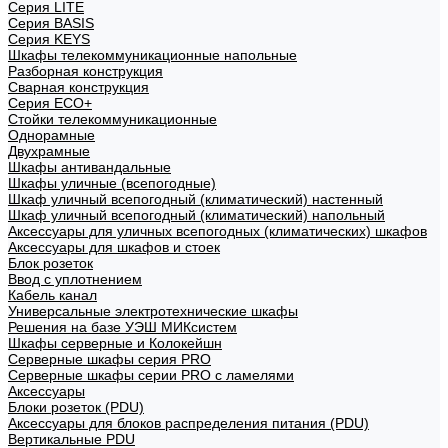
Cерия LITE
Cерия BASIS
Cерия KEYS
Шкафы телекоммуникационные напольные
Разборная конструкция
Сварная конструкция
Серия ECO+
Стойки телекоммуникационные
Однорамные
Двухрамные
Шкафы антивандальные
Шкафы уличные (всепогодные)
Шкаф уличный всепогодный (климатический) настенный
Шкаф уличный всепогодный (климатический) напольный
Аксессуары для уличных всепогодных (климатических) шкафов
Аксессуары для шкафов и стоек
Блок розеток
Ввод с уплотнением
Кабель канал
Универсальные электротехнические шкафы
Решения на базе УЭШ МИКсистем
Шкафы серверные и Колокейшн
Серверные шкафы серия PRO
Серверные шкафы серии PRO с ламелями
Аксессуары
Блоки розеток (PDU)
Аксессуары для блоков распределения питания (PDU)
Вертикальные PDU