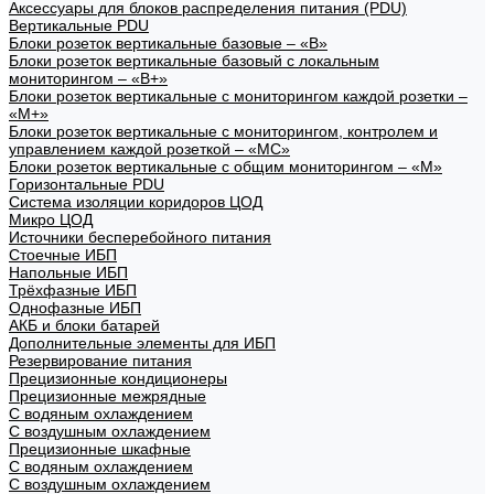
Аксессуары для блоков распределения питания (PDU)
Вертикальные PDU
Блоки розеток вертикальные базовые – «В»
Блоки розеток вертикальные базовый с локальным
мониторингом – «В+»
Блоки розеток вертикальные с мониторингом каждой розетки –
«М+»
Блоки розеток вертикальные с мониторингом, контролем и
управлением каждой розеткой – «МС»
Блоки розеток вертикальные с общим мониторингом – «М»
Горизонтальные PDU
Система изоляции коридоров ЦОД
Микро ЦОД
Источники бесперебойного питания
Стоечные ИБП
Напольные ИБП
Трёхфазные ИБП
Однофазные ИБП
АКБ и блоки батарей
Дополнительные элементы для ИБП
Резервирование питания
Прецизионные кондиционеры
Прецизионные межрядные
С водяным охлаждением
С воздушным охлаждением
Прецизионные шкафные
С водяным охлаждением
С воздушным охлаждением