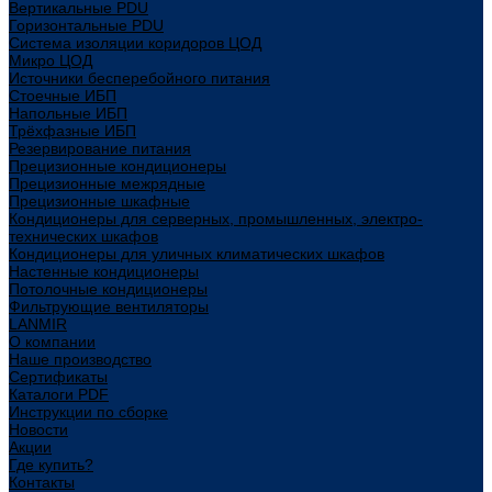
Вертикальные PDU
Горизонтальные PDU
Система изоляции коридоров ЦОД
Микро ЦОД
Источники бесперебойного питания
Стоечные ИБП
Напольные ИБП
Трёхфазные ИБП
Резервирование питания
Прецизионные кондиционеры
Прецизионные межрядные
Прецизионные шкафные
Кондиционеры для серверных, промышленных, электро-
технических шкафов
Кондиционеры для уличных климатических шкафов
Настенные кондиционеры
Потолочные кондиционеры
Фильтрующие вентиляторы
LANMIR
О компании
Наше производство
Сертификаты
Каталоги PDF
Инструкции по сборке
Новости
Акции
Где купить?
Контакты