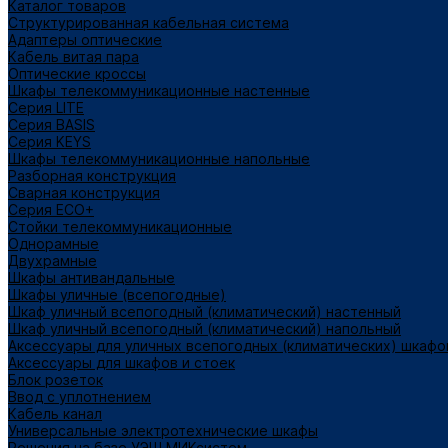
Каталог товаров
Структурированная кабельная система
Адаптеры оптические
Кабель витая пара
Оптические кроссы
Шкафы телекоммуникационные настенные
Cерия LITE
Cерия BASIS
Cерия KEYS
Шкафы телекоммуникационные напольные
Разборная конструкция
Сварная конструкция
Серия ECO+
Стойки телекоммуникационные
Однорамные
Двухрамные
Шкафы антивандальные
Шкафы уличные (всепогодные)
Шкаф уличный всепогодный (климатический) настенный
Шкаф уличный всепогодный (климатический) напольный
Аксессуары для уличных всепогодных (климатических) шкафо
Аксессуары для шкафов и стоек
Блок розеток
Ввод с уплотнением
Кабель канал
Универсальные электротехнические шкафы
Решения на базе УЭШ МИКсистем