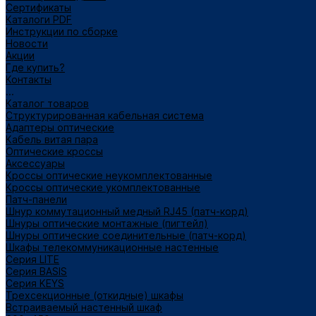
Сертификаты
Каталоги PDF
Инструкции по сборке
Новости
Акции
Где купить?
Контакты
...
Каталог товаров
Структурированная кабельная система
Адаптеры оптические
Кабель витая пара
Оптические кроссы
Аксессуары
Кроссы оптические неукомплектованные
Кроссы оптические укомплектованные
Патч-панели
Шнур коммутационный медный RJ45 (патч-корд)
Шнуры оптические монтажные (пигтейл)
Шнуры оптические соединительные (патч-корд)
Шкафы телекоммуникационные настенные
Cерия LITE
Cерия BASIS
Cерия KEYS
Трехсекционные (откидные) шкафы
Встраиваемый настенный шкаф