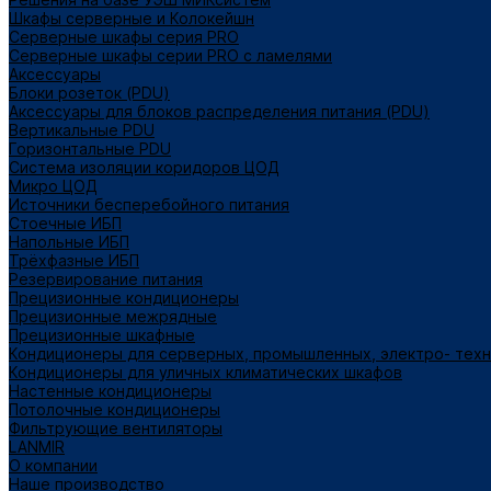
Шкафы серверные и Колокейшн
Серверные шкафы серия PRO
Серверные шкафы серии PRO с ламелями
Аксессуары
Блоки розеток (PDU)
Аксессуары для блоков распределения питания (PDU)
Вертикальные PDU
Горизонтальные PDU
Система изоляции коридоров ЦОД
Микро ЦОД
Источники бесперебойного питания
Стоечные ИБП
Напольные ИБП
Трёхфазные ИБП
Резервирование питания
Прецизионные кондиционеры
Прецизионные межрядные
Прецизионные шкафные
Кондиционеры для серверных, промышленных, электро- тех
Кондиционеры для уличных климатических шкафов
Настенные кондиционеры
Потолочные кондиционеры
Фильтрующие вентиляторы
LANMIR
О компании
Наше производство