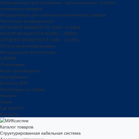
Кондиционеры для серверных, промышленных, электро-
технических шкафов
Кондиционеры для уличных климатических шкафов
Настенные кондиционеры
БОЛЬШОЙ МОЩНОСТИ (2кВт - 6,5кВт)
МАЛОЙ МОЩНОСТИ (500Вт – 800Вт)
СРЕДНЕЙ МОЩНОСТИ (1кВт - 1,5кВт)
Потолочные кондиционеры
Фильтрующие вентиляторы
LANMIR
О компании
Наше производство
Сертификаты
Каталоги PDF
Инструкции по сборке
Новости
Акции
Где купить?
Контакты
Каталог товаров
Структурированная кабельная система