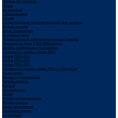
Панели эл. питания
Полки
Консольная
Стационарная
Стенки
Уголки опорные (направляющие) для шкафов
Фальш-панели
Шина заземления
Щеточный ввод
Универсальные электротехнические шкафы
Решения на базе УЭШ МИКсистем
Шкафы серверные и Колокейшн
Серверные шкафы серия PRO
Серия PRO 42U
Серия PRO 47U
Серия PRO 48U
Серверные шкафы серии PRO с ламелями
Аксессуары
Вводы с уплотнением
Кабель-каналы
Крепеж
Органайзеры
Полки
Уголки направляющие
Фальш-панели
Шины заземления
Щеточные вводы
Колокейшн