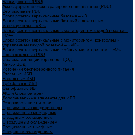
Блоки розеток (PDU)
Аксессуары для блоков распределения питания (PDU)
Вертикальные PDU
Блоки розеток вертикальные базовые – «В»
Блоки розеток вертикальные базовый с локальным
мониторингом – «В+»
Блоки розеток вертикальные с мониторингом каждой розетки –
«М+»
Блоки розеток вертикальные с мониторингом, контролем и
управлением каждой розеткой – «МС»
Блоки розеток вертикальные с общим мониторингом – «М»
Горизонтальные PDU
Система изоляции коридоров ЦОД
Микро ЦОД
Источники бесперебойного питания
Стоечные ИБП
Напольные ИБП
Трёхфазные ИБП
Однофазные ИБП
АКБ и блоки батарей
Дополнительные элементы для ИБП
Резервирование питания
Прецизионные кондиционеры
Прецизионные межрядные
С водяным охлаждением
С воздушным охлаждением
Прецизионные шкафные
С водяным охлаждением