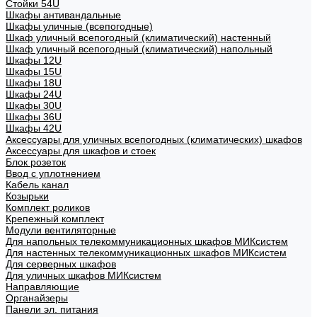
Стойки 54U
Шкафы антивандальные
Шкафы уличные (всепогодные)
Шкаф уличный всепогодный (климатический) настенный
Шкаф уличный всепогодный (климатический) напольный
Шкафы 12U
Шкафы 15U
Шкафы 18U
Шкафы 24U
Шкафы 30U
Шкафы 36U
Шкафы 42U
Аксессуары для уличных всепогодных (климатических) шкафов
Аксессуары для шкафов и стоек
Блок розеток
Ввод с уплотнением
Кабель канал
Козырьки
Комплект роликов
Крепежный комплект
Модули вентиляторные
Для напольных телекоммуникационных шкафов МИКсистем
Для настенных телекоммуникационных шкафов МИКсистем
Для серверных шкафов
Для уличных шкафов МИКсистем
Направляющие
Органайзеры
Панели эл. питания