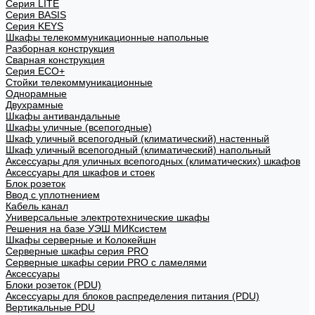
Cерия LITE
Cерия BASIS
Cерия KEYS
Шкафы телекоммуникационные напольные
Разборная конструкция
Сварная конструкция
Серия ECO+
Стойки телекоммуникационные
Однорамные
Двухрамные
Шкафы антивандальные
Шкафы уличные (всепогодные)
Шкаф уличный всепогодный (климатический) настенный
Шкаф уличный всепогодный (климатический) напольный
Аксессуары для уличных всепогодных (климатических) шкафов
Аксессуары для шкафов и стоек
Блок розеток
Ввод с уплотнением
Кабель канал
Универсальные электротехнические шкафы
Решения на базе УЭШ МИКсистем
Шкафы серверные и Колокейшн
Серверные шкафы серия PRO
Серверные шкафы серии PRO с ламелями
Аксессуары
Блоки розеток (PDU)
Аксессуары для блоков распределения питания (PDU)
Вертикальные PDU