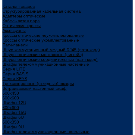
...
Каталог товаров
Структурированная кабельная система
Адаптеры оптические
Кабель витая пара
Оптические кроссы
Аксессуары
Кроссы оптические неукомплектованные
Кроссы оптические укомплектованные
Патч-панели
Шнур коммутационный медный RJ45 (патч-корд)
Шнуры оптические монтажные (пигтейл)
Шнуры оптические соединительные (патч-корд)
Шкафы телекоммуникационные настенные
Cерия LITE
Cерия BASIS
Cерия KEYS
Трехсекционные (откидные) шкафы
Встраиваемый настенный шкаф
600x450
600x600
Шкафы 12U
600x600
Шкафы 15U
Шкафы 6U
600x350
Шкафы 9U
Шкафы телекоммуникационные напольные