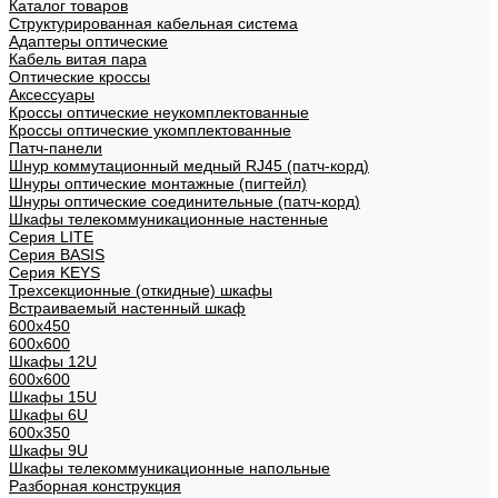
Каталог товаров
Структурированная кабельная система
Адаптеры оптические
Кабель витая пара
Оптические кроссы
Аксессуары
Кроссы оптические неукомплектованные
Кроссы оптические укомплектованные
Патч-панели
Шнур коммутационный медный RJ45 (патч-корд)
Шнуры оптические монтажные (пигтейл)
Шнуры оптические соединительные (патч-корд)
Шкафы телекоммуникационные настенные
Cерия LITE
Cерия BASIS
Cерия KEYS
Трехсекционные (откидные) шкафы
Встраиваемый настенный шкаф
600x450
600x600
Шкафы 12U
600x600
Шкафы 15U
Шкафы 6U
600x350
Шкафы 9U
Шкафы телекоммуникационные напольные
Разборная конструкция