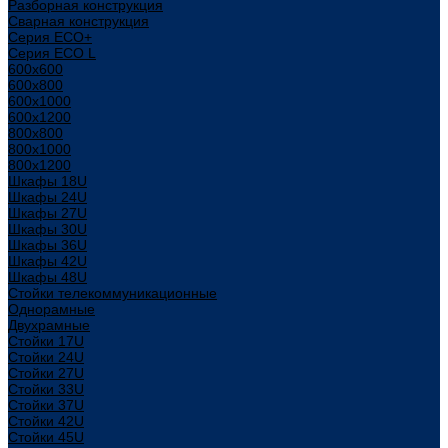
Разборная конструкция
Сварная конструкция
Серия ECO+
Серия ECO L
600x600
600x800
600х1000
600х1200
800x800
800х1000
800х1200
Шкафы 18U
Шкафы 24U
Шкафы 27U
Шкафы 30U
Шкафы 36U
Шкафы 42U
Шкафы 48U
Стойки телекоммуникационные
Однорамные
Двухрамные
Стойки 17U
Стойки 24U
Стойки 27U
Стойки 33U
Стойки 37U
Стойки 42U
Стойки 45U