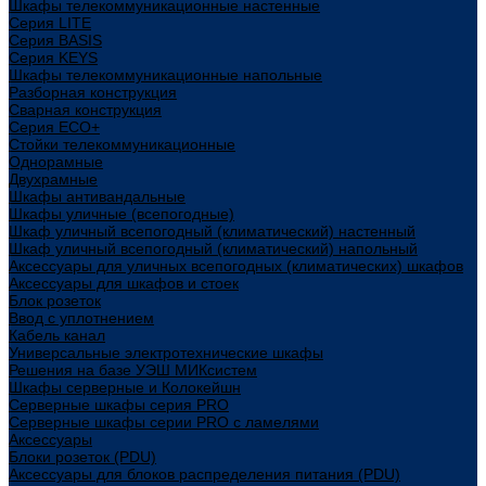
Шкафы телекоммуникационные настенные
Cерия LITE
Cерия BASIS
Cерия KEYS
Шкафы телекоммуникационные напольные
Разборная конструкция
Сварная конструкция
Серия ECO+
Стойки телекоммуникационные
Однорамные
Двухрамные
Шкафы антивандальные
Шкафы уличные (всепогодные)
Шкаф уличный всепогодный (климатический) настенный
Шкаф уличный всепогодный (климатический) напольный
Аксессуары для уличных всепогодных (климатических) шкафов
Аксессуары для шкафов и стоек
Блок розеток
Ввод с уплотнением
Кабель канал
Универсальные электротехнические шкафы
Решения на базе УЭШ МИКсистем
Шкафы серверные и Колокейшн
Серверные шкафы серия PRO
Серверные шкафы серии PRO с ламелями
Аксессуары
Блоки розеток (PDU)
Аксессуары для блоков распределения питания (PDU)