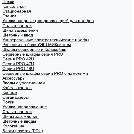
Полки
Консольная
Стационарная
Стенки
Уголки опорные (направляющие) для шкафов
Фальш-панели
Шина заземления
Щеточный ввод
Универсальные электротехнические шкафы
Решения на базе УЭШ МИКсистем
Шкафы серверные и Колокейшн
Серверные шкафы серия PRO
Серия PRO 42U
Серия PRO 47U
Серия PRO 48U
Серверные шкафы серии PRO с ламелями
Аксессуары
Вводы с уплотнением
Кабель-каналы
Крепеж
Органайзеры
Полки
Уголки направляющие
Фальш-панели
Шины заземления
Щеточные вводы
Колокейшн
Блоки розеток (PDU)