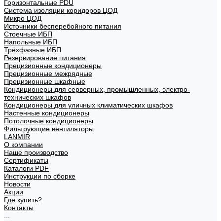
Горизонтальные PDU
Система изоляции коридоров ЦОД
Микро ЦОД
Источники бесперебойного питания
Стоечные ИБП
Напольные ИБП
Трёхфазные ИБП
Резервирование питания
Прецизионные кондиционеры
Прецизионные межрядные
Прецизионные шкафные
Кондиционеры для серверных, промышленных, электро-
технических шкафов
Кондиционеры для уличных климатических шкафов
Настенные кондиционеры
Потолочные кондиционеры
Фильтрующие вентиляторы
LANMIR
О компании
Наше производство
Сертификаты
Каталоги PDF
Инструкции по сборке
Новости
Акции
Где купить?
Контакты
...