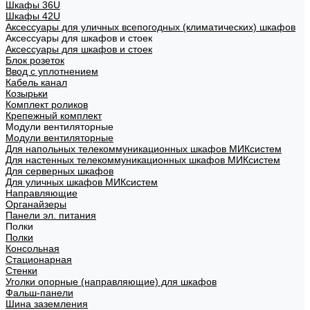
Шкафы 36U
Шкафы 42U
Аксессуары для уличных всепогодных (климатических) шкафов
Аксессуары для шкафов и стоек
Аксессуары для шкафов и стоек
Блок розеток
Ввод с уплотнением
Кабель канал
Козырьки
Комплект роликов
Крепежный комплект
Модули вентиляторные
Модули вентиляторные
Для напольных телекоммуникационных шкафов МИКсистем
Для настенных телекоммуникационных шкафов МИКсистем
Для серверных шкафов
Для уличных шкафов МИКсистем
Направляющие
Органайзеры
Панели эл. питания
Полки
Полки
Консольная
Стационарная
Стенки
Уголки опорные (направляющие) для шкафов
Фальш-панели
Шина заземления