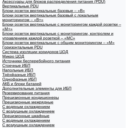
Аксессуары для блоков распределения питания (PDU)
Вертикальные PDU
Блоки розеток вертикальные базовые – «В»
Блоки розеток вертикальные базовый с локальным
мониторингом – «В+»
Блоки розеток вертикальные с мониторингом каждой розетки –
«М+»
Блоки розеток вертикальные с мониторингом, контролем и
управлением каждой розеткой – «МС»
Блоки розеток вертикальные с общим мониторингом – «М»
Горизонтальные PDU
Система изоляции коридоров ЦОД
Микро ЦОД
Источники бесперебойного питания
Стоечные ИБП
Напольные ИБП
Трёхфазные ИБП
Однофазные ИБП
АКБ и блоки батарей
Дополнительные элементы для ИБП
Резервирование питания
Прецизионные кондиционеры
Прецизионные межрядные
С водяным охлаждением
С воздушным охлаждением
Прецизионные шкафные
С водяным охлаждением
С воздушным охлаждением