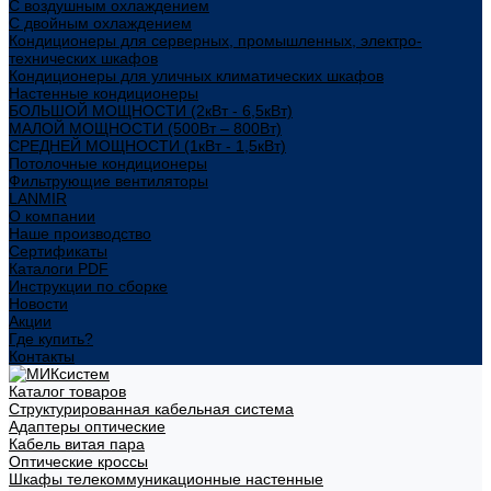
С воздушным охлаждением
С двойным охлаждением
Кондиционеры для серверных, промышленных, электро-
технических шкафов
Кондиционеры для уличных климатических шкафов
Настенные кондиционеры
БОЛЬШОЙ МОЩНОСТИ (2кВт - 6,5кВт)
МАЛОЙ МОЩНОСТИ (500Вт – 800Вт)
СРЕДНЕЙ МОЩНОСТИ (1кВт - 1,5кВт)
Потолочные кондиционеры
Фильтрующие вентиляторы
LANMIR
О компании
Наше производство
Сертификаты
Каталоги PDF
Инструкции по сборке
Новости
Акции
Где купить?
Контакты
Каталог товаров
Структурированная кабельная система
Адаптеры оптические
Кабель витая пара
Оптические кроссы
Шкафы телекоммуникационные настенные