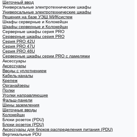
Щеточный ввод
Универсальные электротехнические шкафы
Универсальные электротехнические шкафы
Решения на базе УЭШ МИКсистем
Шкафы серверные и Колокейшн
Шкафы серверные и Колокейшн
Серверные шкафы серия PRO
Серверные шкафы серия PRO
Серия PRO 42U
Серия PRO 47U
Серия PRO 48U
Серверные шкафы серии PRO с ламелями
Аксессуары
Аксессуары
Вводы с уплотнением
Кабель-каналы
Крепеж
Органайзеры
Полки
Уголки направляющие
Фальш-панели
Шины заземления
Щеточные вводы
Колокейшн
Блоки розеток (PDU)
Блоки розеток (PDU)
Аксессуары для блоков распределения питания (PDU)
Вертикальные PDU