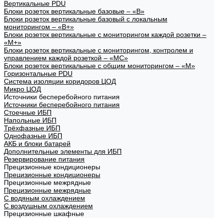
Вертикальные PDU
Блоки розеток вертикальные базовые – «В»
Блоки розеток вертикальные базовый с локальным
мониторингом – «В+»
Блоки розеток вертикальные с мониторингом каждой розетки –
«М+»
Блоки розеток вертикальные с мониторингом, контролем и
управлением каждой розеткой – «МС»
Блоки розеток вертикальные с общим мониторингом – «М»
Горизонтальные PDU
Система изоляции коридоров ЦОД
Микро ЦОД
Источники бесперебойного питания
Источники бесперебойного питания
Стоечные ИБП
Напольные ИБП
Трёхфазные ИБП
Однофазные ИБП
АКБ и блоки батарей
Дополнительные элементы для ИБП
Резервирование питания
Прецизионные кондиционеры
Прецизионные кондиционеры
Прецизионные межрядные
Прецизионные межрядные
С водяным охлаждением
С воздушным охлаждением
Прецизионные шкафные