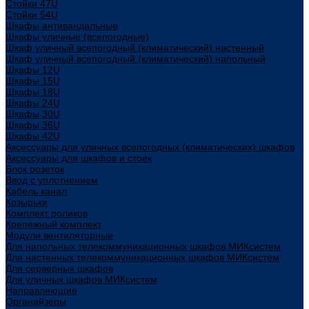
Стойки 47U
Стойки 54U
Шкафы антивандальные
Шкафы уличные (всепогодные)
Шкаф уличный всепогодный (климатический) настенный
Шкаф уличный всепогодный (климатический) напольный
Шкафы 12U
Шкафы 15U
Шкафы 18U
Шкафы 24U
Шкафы 30U
Шкафы 36U
Шкафы 42U
Аксессуары для уличных всепогодных (климатических) шкафов
Аксессуары для шкафов и стоек
Блок розеток
Ввод с уплотнением
Кабель канал
Козырьки
Комплект роликов
Крепежный комплект
Модули вентиляторные
Для напольных телекоммуникационных шкафов МИКсистем
Для настенных телекоммуникационных шкафов МИКсистем
Для серверных шкафов
Для уличных шкафов МИКсистем
Направляющие
Органайзеры