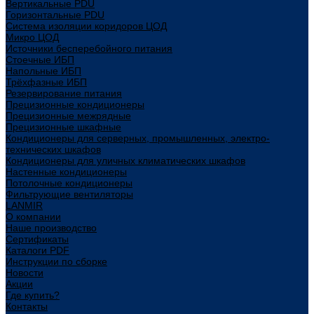
Вертикальные PDU
Горизонтальные PDU
Система изоляции коридоров ЦОД
Микро ЦОД
Источники бесперебойного питания
Стоечные ИБП
Напольные ИБП
Трёхфазные ИБП
Резервирование питания
Прецизионные кондиционеры
Прецизионные межрядные
Прецизионные шкафные
Кондиционеры для серверных, промышленных, электро-
технических шкафов
Кондиционеры для уличных климатических шкафов
Настенные кондиционеры
Потолочные кондиционеры
Фильтрующие вентиляторы
LANMIR
О компании
Наше производство
Сертификаты
Каталоги PDF
Инструкции по сборке
Новости
Акции
Где купить?
Контакты