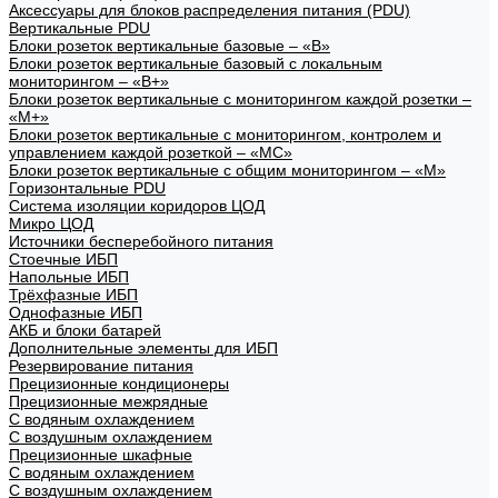
Аксессуары для блоков распределения питания (PDU)
Вертикальные PDU
Блоки розеток вертикальные базовые – «В»
Блоки розеток вертикальные базовый с локальным
мониторингом – «В+»
Блоки розеток вертикальные с мониторингом каждой розетки –
«М+»
Блоки розеток вертикальные с мониторингом, контролем и
управлением каждой розеткой – «МС»
Блоки розеток вертикальные с общим мониторингом – «М»
Горизонтальные PDU
Система изоляции коридоров ЦОД
Микро ЦОД
Источники бесперебойного питания
Стоечные ИБП
Напольные ИБП
Трёхфазные ИБП
Однофазные ИБП
АКБ и блоки батарей
Дополнительные элементы для ИБП
Резервирование питания
Прецизионные кондиционеры
Прецизионные межрядные
С водяным охлаждением
С воздушным охлаждением
Прецизионные шкафные
С водяным охлаждением
С воздушным охлаждением