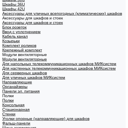
Шкафы 36U
Шкафы 42U
Аксессуары для уличных всепогодных (климатических) шкафов
Аксессуары для шкафов и стоек
Аксессуары для шкафов и стоек
Блок розеток
Ввод с уплотнением
Кабель канал
Козырьки
Комплект роликов
Крепежный комплект
Модули вентиляторные
Модули вентиляторные
Для напольных телекоммуникационных шкафов МИКсистем
Для настенных телекоммуникационных шкафов МИКсистем
Для серверных шкафов
Для уличных шкафов МИКсистем
Направляющие
Органайзеры
Панели эл. питания
Полки
Полки
Консольная
Стационарная
Стенки
Уголки опорные (направляющие) для шкафов
Фальш-панели
Шина заземления