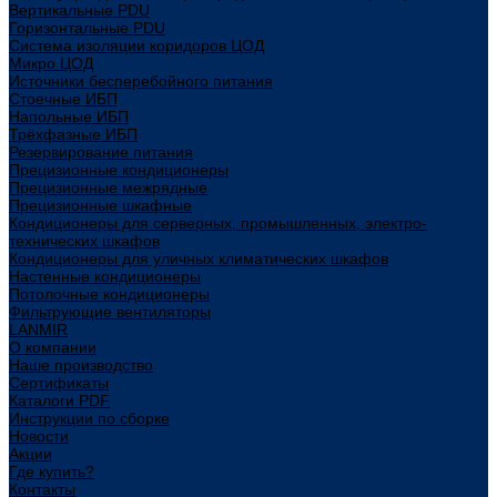
Вертикальные PDU
Горизонтальные PDU
Система изоляции коридоров ЦОД
Микро ЦОД
Источники бесперебойного питания
Стоечные ИБП
Напольные ИБП
Трёхфазные ИБП
Резервирование питания
Прецизионные кондиционеры
Прецизионные межрядные
Прецизионные шкафные
Кондиционеры для серверных, промышленных, электро-
технических шкафов
Кондиционеры для уличных климатических шкафов
Настенные кондиционеры
Потолочные кондиционеры
Фильтрующие вентиляторы
LANMIR
О компании
Наше производство
Сертификаты
Каталоги PDF
Инструкции по сборке
Новости
Акции
Где купить?
Контакты