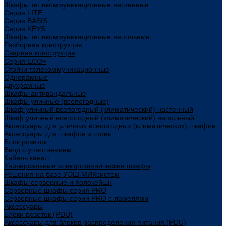
Шкафы телекоммуникационные настенные
Cерия LITE
Cерия BASIS
Cерия KEYS
Шкафы телекоммуникационные напольные
Разборная конструкция
Сварная конструкция
Серия ECO+
Стойки телекоммуникационные
Однорамные
Двухрамные
Шкафы антивандальные
Шкафы уличные (всепогодные)
Шкаф уличный всепогодный (климатический) настенный
Шкаф уличный всепогодный (климатический) напольный
Аксессуары для уличных всепогодных (климатических) шкафов
Аксессуары для шкафов и стоек
Блок розеток
Ввод с уплотнением
Кабель канал
Универсальные электротехнические шкафы
Решения на базе УЭШ МИКсистем
Шкафы серверные и Колокейшн
Серверные шкафы серия PRO
Серверные шкафы серии PRO с ламелями
Аксессуары
Блоки розеток (PDU)
Аксессуары для блоков распределения питания (PDU)