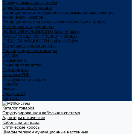
С воздушным охлаждением
С двойным охлаждением
Кондиционеры для серверных, промышленных, электро-
технических шкафов
Кондиционеры для уличных климатических шкафов
Настенные кондиционеры
БОЛЬШОЙ МОЩНОСТИ (2кВт - 6,5кВт)
МАЛОЙ МОЩНОСТИ (500Вт – 800Вт)
СРЕДНЕЙ МОЩНОСТИ (1кВт - 1,5кВт)
Потолочные кондиционеры
Фильтрующие вентиляторы
LANMIR
О компании
Наше производство
Сертификаты
Каталоги PDF
Инструкции по сборке
Новости
Акции
Где купить?
Контакты
Каталог товаров
Структурированная кабельная система
Адаптеры оптические
Кабель витая пара
Оптические кроссы
Шкафы телекоммуникационные настенные