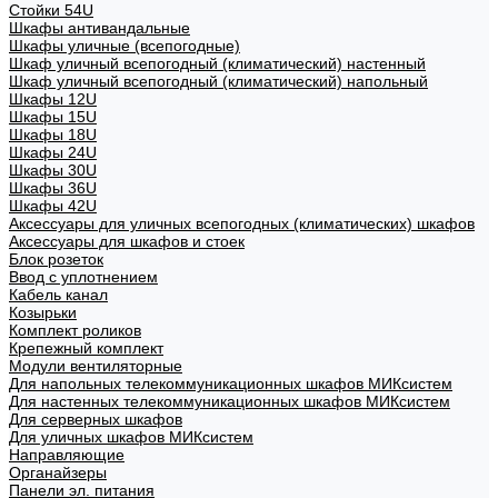
Стойки 54U
Шкафы антивандальные
Шкафы уличные (всепогодные)
Шкаф уличный всепогодный (климатический) настенный
Шкаф уличный всепогодный (климатический) напольный
Шкафы 12U
Шкафы 15U
Шкафы 18U
Шкафы 24U
Шкафы 30U
Шкафы 36U
Шкафы 42U
Аксессуары для уличных всепогодных (климатических) шкафов
Аксессуары для шкафов и стоек
Блок розеток
Ввод с уплотнением
Кабель канал
Козырьки
Комплект роликов
Крепежный комплект
Модули вентиляторные
Для напольных телекоммуникационных шкафов МИКсистем
Для настенных телекоммуникационных шкафов МИКсистем
Для серверных шкафов
Для уличных шкафов МИКсистем
Направляющие
Органайзеры
Панели эл. питания