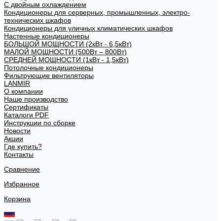
С двойным охлаждением
Кондиционеры для серверных, промышленных, электро-
технических шкафов
Кондиционеры для уличных климатических шкафов
Настенные кондиционеры
БОЛЬШОЙ МОЩНОСТИ (2кВт - 6,5кВт)
МАЛОЙ МОЩНОСТИ (500Вт – 800Вт)
СРЕДНЕЙ МОЩНОСТИ (1кВт - 1,5кВт)
Потолочные кондиционеры
Фильтрующие вентиляторы
LANMIR
О компании
Наше производство
Сертификаты
Каталоги PDF
Инструкции по сборке
Новости
Акции
Где купить?
Контакты
Сравнение
Избранное
Корзина