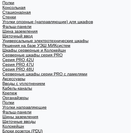
Полки
Консольная
Стационарная
Стенки
Уголки опорные (направляющие) для шкафов
Фальш-панели
Шина заземления
Щеточный ввод
Универсальные электротехнические шкафы
Решения на базе УЭШ МИКсистем
Шкафы серверные и Колокейшн
Серверные шкафы серия PRO
Серия PRO 42U
Серия PRO 47U
Серия PRO 48U
Серверные шкафы серии PRO с ламелями
Аксессуары
Вводы с уплотнением
Кабель-каналы
Крепеж
Органайзеры
Полки
Уголки направляющие
Фальш-панели
Шины заземления
Щеточные вводы
Колокейшн
Блоки розеток (PDU)