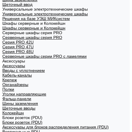
Щеточный ввод
Универсальные электротехнические шкафы
Универсальные электротехнические шкафы
Решения на базе УЭШ МИКсистем
Шкафы серверные и Колокейшн
Шкафы серверные и Колокейшн
Серверные шкафы серия PRO
Серверные шкафы серия PRO
Серия PRO 42U
Серия PRO 47U
Серия PRO 48U
Серверные шкафы серии PRO с ламелями
Аксессуары
Аксессуары
Вводы с уплотнением
Кабель-каналы
Крепеж
Органайзеры
Полки
Уголки направляющие
Фальш-панели
Шины заземления
Щеточные вводы
Колокейшн
Блоки розеток (PDU)
Блоки розеток (PDU)
Аксессуары для блоков распределения питания (PDU)
Вертикальные PDU