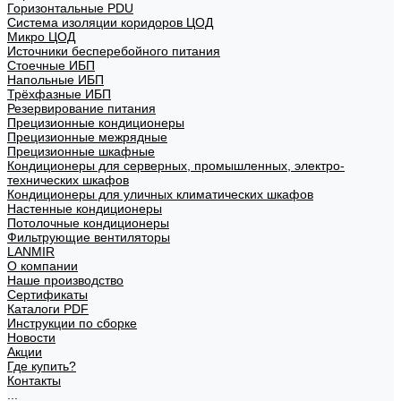
Горизонтальные PDU
Система изоляции коридоров ЦОД
Микро ЦОД
Источники бесперебойного питания
Стоечные ИБП
Напольные ИБП
Трёхфазные ИБП
Резервирование питания
Прецизионные кондиционеры
Прецизионные межрядные
Прецизионные шкафные
Кондиционеры для серверных, промышленных, электро-
технических шкафов
Кондиционеры для уличных климатических шкафов
Настенные кондиционеры
Потолочные кондиционеры
Фильтрующие вентиляторы
LANMIR
О компании
Наше производство
Сертификаты
Каталоги PDF
Инструкции по сборке
Новости
Акции
Где купить?
Контакты
...