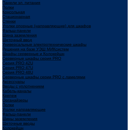
Панели эл. питания
Полки
Консольная
Стационарная
Стенки
Уголки опорные (направляющие) для шкафов
Фальш-панели
Шина заземления
Щеточный ввод
Универсальные электротехнические шкафы
Решения на базе УЭШ МИКсистем
Шкафы серверные и Колокейшн
Серверные шкафы серия PRO
Серия PRO 42U
Серия PRO 47U
Серия PRO 48U
Серверные шкафы серии PRO с ламелями
Аксессуары
Вводы с уплотнением
Кабель-каналы
Крепеж
Органайзеры
Полки
Уголки направляющие
Фальш-панели
Шины заземления
Щеточные вводы
Колокейшн