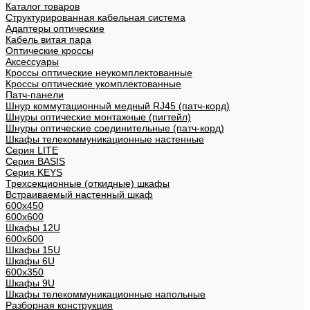
Каталог товаров
Структурированная кабельная система
Адаптеры оптические
Кабель витая пара
Оптические кроссы
Аксессуары
Кроссы оптические неукомплектованные
Кроссы оптические укомплектованные
Патч-панели
Шнур коммутационный медный RJ45 (патч-корд)
Шнуры оптические монтажные (пигтейл)
Шнуры оптические соединительные (патч-корд)
Шкафы телекоммуникационные настенные
Cерия LITE
Cерия BASIS
Cерия KEYS
Трехсекционные (откидные) шкафы
Встраиваемый настенный шкаф
600x450
600x600
Шкафы 12U
600x600
Шкафы 15U
Шкафы 6U
600x350
Шкафы 9U
Шкафы телекоммуникационные напольные
Разборная конструкция