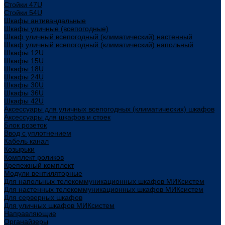
Стойки 47U
Стойки 54U
Шкафы антивандальные
Шкафы уличные (всепогодные)
Шкаф уличный всепогодный (климатический) настенный
Шкаф уличный всепогодный (климатический) напольный
Шкафы 12U
Шкафы 15U
Шкафы 18U
Шкафы 24U
Шкафы 30U
Шкафы 36U
Шкафы 42U
Аксессуары для уличных всепогодных (климатических) шкафов
Аксессуары для шкафов и стоек
Блок розеток
Ввод с уплотнением
Кабель канал
Козырьки
Комплект роликов
Крепежный комплект
Модули вентиляторные
Для напольных телекоммуникационных шкафов МИКсистем
Для настенных телекоммуникационных шкафов МИКсистем
Для серверных шкафов
Для уличных шкафов МИКсистем
Направляющие
Органайзеры