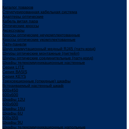
...
Каталог товаров
Структурированная кабельная система
Адаптеры оптические
Кабель витая пара
Оптические кроссы
Аксессуары
Кроссы оптические неукомплектованные
Кроссы оптические укомплектованные
Патч-панели
Шнур коммутационный медный RJ45 (патч-корд)
Шнуры оптические монтажные (пигтейл)
Шнуры оптические соединительные (патч-корд)
Шкафы телекоммуникационные настенные
Cерия LITE
Cерия BASIS
Cерия KEYS
Трехсекционные (откидные) шкафы
Встраиваемый настенный шкаф
600x450
600x600
Шкафы 12U
600x600
Шкафы 15U
Шкафы 6U
600x350
Шкафы 9U
Шкафы телекоммуникационные напольные