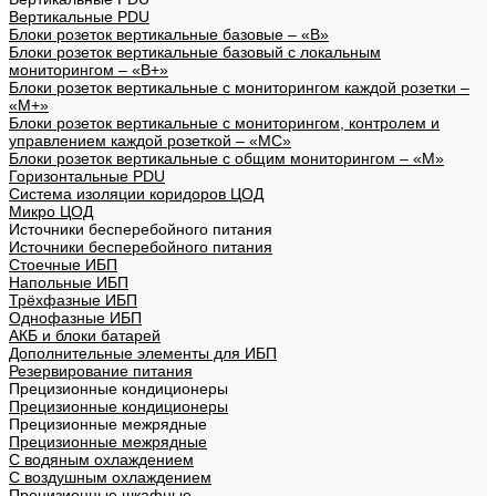
Вертикальные PDU
Блоки розеток вертикальные базовые – «В»
Блоки розеток вертикальные базовый с локальным
мониторингом – «В+»
Блоки розеток вертикальные с мониторингом каждой розетки –
«М+»
Блоки розеток вертикальные с мониторингом, контролем и
управлением каждой розеткой – «МС»
Блоки розеток вертикальные с общим мониторингом – «М»
Горизонтальные PDU
Система изоляции коридоров ЦОД
Микро ЦОД
Источники бесперебойного питания
Источники бесперебойного питания
Стоечные ИБП
Напольные ИБП
Трёхфазные ИБП
Однофазные ИБП
АКБ и блоки батарей
Дополнительные элементы для ИБП
Резервирование питания
Прецизионные кондиционеры
Прецизионные кондиционеры
Прецизионные межрядные
Прецизионные межрядные
С водяным охлаждением
С воздушным охлаждением
Прецизионные шкафные