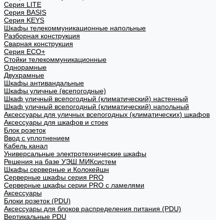
Cерия LITE
Cерия BASIS
Cерия KEYS
Шкафы телекоммуникационные напольные
Разборная конструкция
Сварная конструкция
Серия ECO+
Стойки телекоммуникационные
Однорамные
Двухрамные
Шкафы антивандальные
Шкафы уличные (всепогодные)
Шкаф уличный всепогодный (климатический) настенный
Шкаф уличный всепогодный (климатический) напольный
Аксессуары для уличных всепогодных (климатических) шкафов
Аксессуары для шкафов и стоек
Блок розеток
Ввод с уплотнением
Кабель канал
Универсальные электротехнические шкафы
Решения на базе УЭШ МИКсистем
Шкафы серверные и Колокейшн
Серверные шкафы серия PRO
Серверные шкафы серии PRO с ламелями
Аксессуары
Блоки розеток (PDU)
Аксессуары для блоков распределения питания (PDU)
Вертикальные PDU