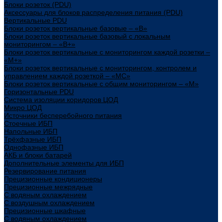
Блоки розеток (PDU)
Аксессуары для блоков распределения питания (PDU)
Вертикальные PDU
Блоки розеток вертикальные базовые – «В»
Блоки розеток вертикальные базовый с локальным
мониторингом – «В+»
Блоки розеток вертикальные с мониторингом каждой розетки –
«М+»
Блоки розеток вертикальные с мониторингом, контролем и
управлением каждой розеткой – «МС»
Блоки розеток вертикальные с общим мониторингом – «М»
Горизонтальные PDU
Система изоляции коридоров ЦОД
Микро ЦОД
Источники бесперебойного питания
Стоечные ИБП
Напольные ИБП
Трёхфазные ИБП
Однофазные ИБП
АКБ и блоки батарей
Дополнительные элементы для ИБП
Резервирование питания
Прецизионные кондиционеры
Прецизионные межрядные
С водяным охлаждением
С воздушным охлаждением
Прецизионные шкафные
С водяным охлаждением