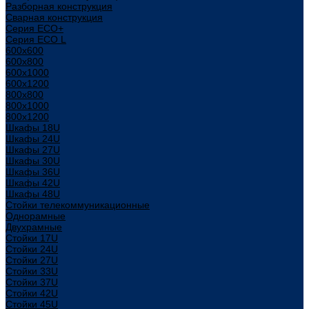
Разборная конструкция
Сварная конструкция
Серия ECO+
Серия ECO L
600x600
600x800
600х1000
600х1200
800x800
800х1000
800х1200
Шкафы 18U
Шкафы 24U
Шкафы 27U
Шкафы 30U
Шкафы 36U
Шкафы 42U
Шкафы 48U
Стойки телекоммуникационные
Однорамные
Двухрамные
Стойки 17U
Стойки 24U
Стойки 27U
Стойки 33U
Стойки 37U
Стойки 42U
Стойки 45U