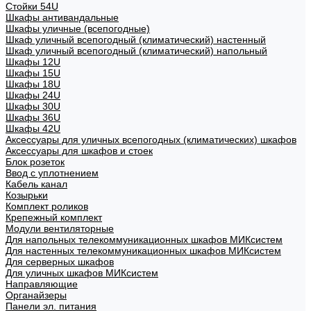
Стойки 54U
Шкафы антивандальные
Шкафы уличные (всепогодные)
Шкаф уличный всепогодный (климатический) настенный
Шкаф уличный всепогодный (климатический) напольный
Шкафы 12U
Шкафы 15U
Шкафы 18U
Шкафы 24U
Шкафы 30U
Шкафы 36U
Шкафы 42U
Аксессуары для уличных всепогодных (климатических) шкафов
Аксессуары для шкафов и стоек
Блок розеток
Ввод с уплотнением
Кабель канал
Козырьки
Комплект роликов
Крепежный комплект
Модули вентиляторные
Для напольных телекоммуникационных шкафов МИКсистем
Для настенных телекоммуникационных шкафов МИКсистем
Для серверных шкафов
Для уличных шкафов МИКсистем
Направляющие
Органайзеры
Панели эл. питания