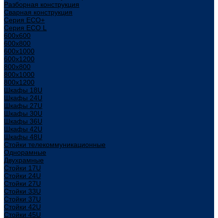
Разборная конструкция
Сварная конструкция
Серия ECO+
Серия ECO L
600x600
600x800
600х1000
600х1200
800x800
800х1000
800х1200
Шкафы 18U
Шкафы 24U
Шкафы 27U
Шкафы 30U
Шкафы 36U
Шкафы 42U
Шкафы 48U
Стойки телекоммуникационные
Однорамные
Двухрамные
Стойки 17U
Стойки 24U
Стойки 27U
Стойки 33U
Стойки 37U
Стойки 42U
Стойки 45U