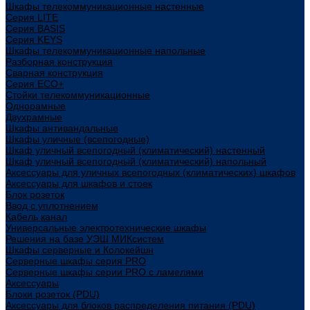
Шкафы телекоммуникационные настенные
Cерия LITE
Cерия BASIS
Cерия KEYS
Шкафы телекоммуникационные напольные
Разборная конструкция
Сварная конструкция
Серия ECO+
Стойки телекоммуникационные
Однорамные
Двухрамные
Шкафы антивандальные
Шкафы уличные (всепогодные)
Шкаф уличный всепогодный (климатический) настенный
Шкаф уличный всепогодный (климатический) напольный
Аксессуары для уличных всепогодных (климатических) шкафов
Аксессуары для шкафов и стоек
Блок розеток
Ввод с уплотнением
Кабель канал
Универсальные электротехнические шкафы
Решения на базе УЭШ МИКсистем
Шкафы серверные и Колокейшн
Серверные шкафы серия PRO
Серверные шкафы серии PRO с ламелями
Аксессуары
Блоки розеток (PDU)
Аксессуары для блоков распределения питания (PDU)