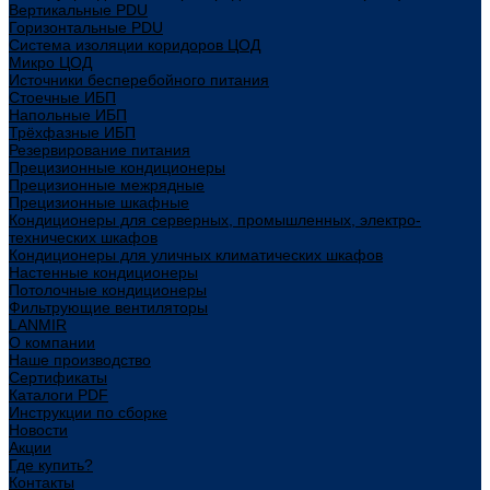
Вертикальные PDU
Горизонтальные PDU
Система изоляции коридоров ЦОД
Микро ЦОД
Источники бесперебойного питания
Стоечные ИБП
Напольные ИБП
Трёхфазные ИБП
Резервирование питания
Прецизионные кондиционеры
Прецизионные межрядные
Прецизионные шкафные
Кондиционеры для серверных, промышленных, электро-
технических шкафов
Кондиционеры для уличных климатических шкафов
Настенные кондиционеры
Потолочные кондиционеры
Фильтрующие вентиляторы
LANMIR
О компании
Наше производство
Сертификаты
Каталоги PDF
Инструкции по сборке
Новости
Акции
Где купить?
Контакты