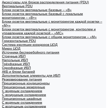
Аксессуары для блоков распределения питания (PDU)
Вертикальные PDU
Блоки розеток вертикальные базовые – «В»
Блоки розеток вертикальные базовый с локальным
мониторингом – «В+»
Блоки розеток вертикальные с мониторингом каждой розетки –
«М+»
Блоки розеток вертикальные с мониторингом, контролем и
управлением каждой розеткой – «МС»
Блоки розеток вертикальные с общим мониторингом – «М»
Горизонтальные PDU
Система изоляции коридоров ЦОД
Микро ЦОД
Источники бесперебойного питания
Стоечные ИБП
Напольные ИБП
Трёхфазные ИБП
Однофазные ИБП
АКБ и блоки батарей
Дополнительные элементы для ИБП
Резервирование питания
Прецизионные кондиционеры
Прецизионные межрядные
С водяным охлаждением
С воздушным охлаждением
Прецизионные шкафные
С водяным охлаждением
С воздушным охлаждением