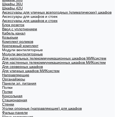
Шкафы 36U
Шкафы 42U
Аксессуары для уличных всепогодных (климатических) шкафов
Аксессуары для шкафов и стоек
Аксессуары для шкафов и стоек
Блок розеток
Ввод с уплотнением
Кабель канал
Козырьки
Комплект роликов
Крепежный комплект
Модули вентиляторные
Модули вентиляторные
Для напольных телекоммуникационных шкафов МИКсистем
Для настенных телекоммуникационных шкафов МИКсистем
Для серверных шкафов
Для уличных шкафов МИКсистем
Направляющие
Органайзеры
Панели эл. питания
Полки
Полки
Консольная
Стационарная
Стенки
Уголки опорные (направляющие) для шкафов
Фальш-панели
Шина заземления