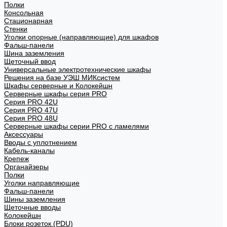
Полки
Консольная
Стационарная
Стенки
Уголки опорные (направляющие) для шкафов
Фальш-панели
Шина заземления
Щеточный ввод
Универсальные электротехнические шкафы
Решения на базе УЭШ МИКсистем
Шкафы серверные и Колокейшн
Серверные шкафы серия PRO
Серия PRO 42U
Серия PRO 47U
Серия PRO 48U
Серверные шкафы серии PRO с ламелями
Аксессуары
Вводы с уплотнением
Кабель-каналы
Крепеж
Органайзеры
Полки
Уголки направляющие
Фальш-панели
Шины заземления
Щеточные вводы
Колокейшн
Блоки розеток (PDU)