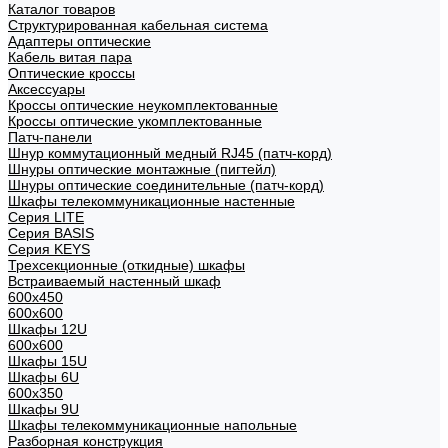
Каталог товаров
Структурированная кабельная система
Адаптеры оптические
Кабель витая пара
Оптические кроссы
Аксессуары
Кроссы оптические неукомплектованные
Кроссы оптические укомплектованные
Патч-панели
Шнур коммутационный медный RJ45 (патч-корд)
Шнуры оптические монтажные (пигтейл)
Шнуры оптические соединительные (патч-корд)
Шкафы телекоммуникационные настенные
Cерия LITE
Cерия BASIS
Cерия KEYS
Трехсекционные (откидные) шкафы
Встраиваемый настенный шкаф
600x450
600x600
Шкафы 12U
600x600
Шкафы 15U
Шкафы 6U
600x350
Шкафы 9U
Шкафы телекоммуникационные напольные
Разборная конструкция