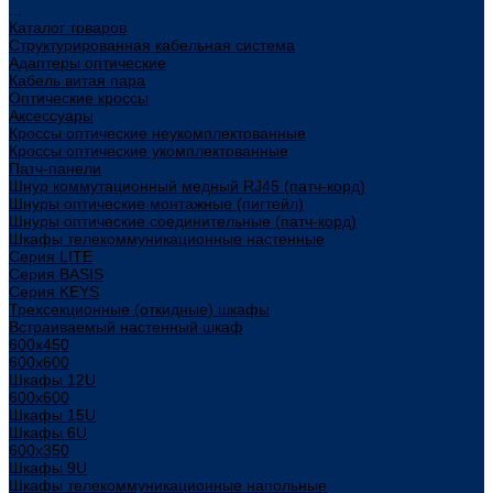
...
Каталог товаров
Структурированная кабельная система
Адаптеры оптические
Кабель витая пара
Оптические кроссы
Аксессуары
Кроссы оптические неукомплектованные
Кроссы оптические укомплектованные
Патч-панели
Шнур коммутационный медный RJ45 (патч-корд)
Шнуры оптические монтажные (пигтейл)
Шнуры оптические соединительные (патч-корд)
Шкафы телекоммуникационные настенные
Cерия LITE
Cерия BASIS
Cерия KEYS
Трехсекционные (откидные) шкафы
Встраиваемый настенный шкаф
600x450
600x600
Шкафы 12U
600x600
Шкафы 15U
Шкафы 6U
600x350
Шкафы 9U
Шкафы телекоммуникационные напольные