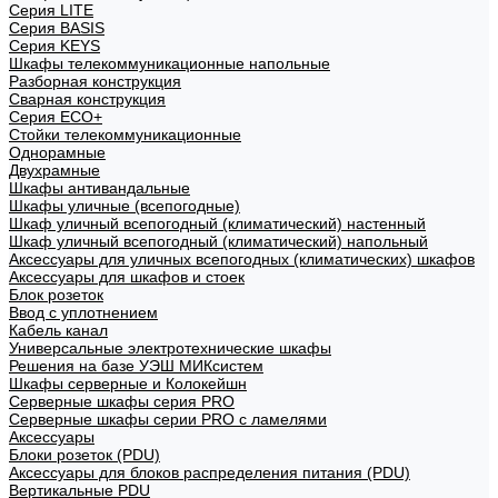
Cерия LITE
Cерия BASIS
Cерия KEYS
Шкафы телекоммуникационные напольные
Разборная конструкция
Сварная конструкция
Серия ECO+
Стойки телекоммуникационные
Однорамные
Двухрамные
Шкафы антивандальные
Шкафы уличные (всепогодные)
Шкаф уличный всепогодный (климатический) настенный
Шкаф уличный всепогодный (климатический) напольный
Аксессуары для уличных всепогодных (климатических) шкафов
Аксессуары для шкафов и стоек
Блок розеток
Ввод с уплотнением
Кабель канал
Универсальные электротехнические шкафы
Решения на базе УЭШ МИКсистем
Шкафы серверные и Колокейшн
Серверные шкафы серия PRO
Серверные шкафы серии PRO с ламелями
Аксессуары
Блоки розеток (PDU)
Аксессуары для блоков распределения питания (PDU)
Вертикальные PDU