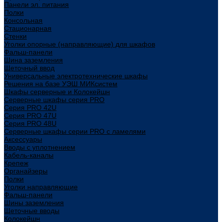
Панели эл. питания
Полки
Консольная
Стационарная
Стенки
Уголки опорные (направляющие) для шкафов
Фальш-панели
Шина заземления
Щеточный ввод
Универсальные электротехнические шкафы
Решения на базе УЭШ МИКсистем
Шкафы серверные и Колокейшн
Серверные шкафы серия PRO
Серия PRO 42U
Серия PRO 47U
Серия PRO 48U
Серверные шкафы серии PRO с ламелями
Аксессуары
Вводы с уплотнением
Кабель-каналы
Крепеж
Органайзеры
Полки
Уголки направляющие
Фальш-панели
Шины заземления
Щеточные вводы
Колокейшн