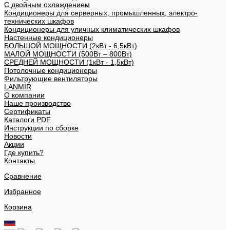
С двойным охлаждением
Кондиционеры для серверных, промышленных, электро-
технических шкафов
Кондиционеры для уличных климатических шкафов
Настенные кондиционеры
БОЛЬШОЙ МОЩНОСТИ (2кВт - 6,5кВт)
МАЛОЙ МОЩНОСТИ (500Вт – 800Вт)
СРЕДНЕЙ МОЩНОСТИ (1кВт - 1,5кВт)
Потолочные кондиционеры
Фильтрующие вентиляторы
LANMIR
О компании
Наше производство
Сертификаты
Каталоги PDF
Инструкции по сборке
Новости
Акции
Где купить?
Контакты
Сравнение
Избранное
Корзина