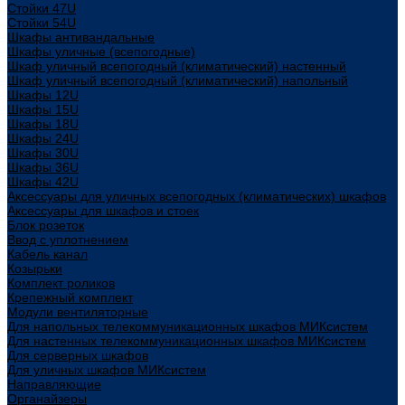
Стойки 47U
Стойки 54U
Шкафы антивандальные
Шкафы уличные (всепогодные)
Шкаф уличный всепогодный (климатический) настенный
Шкаф уличный всепогодный (климатический) напольный
Шкафы 12U
Шкафы 15U
Шкафы 18U
Шкафы 24U
Шкафы 30U
Шкафы 36U
Шкафы 42U
Аксессуары для уличных всепогодных (климатических) шкафов
Аксессуары для шкафов и стоек
Блок розеток
Ввод с уплотнением
Кабель канал
Козырьки
Комплект роликов
Крепежный комплект
Модули вентиляторные
Для напольных телекоммуникационных шкафов МИКсистем
Для настенных телекоммуникационных шкафов МИКсистем
Для серверных шкафов
Для уличных шкафов МИКсистем
Направляющие
Органайзеры