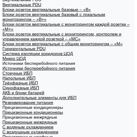
Вертикальные PDU
Блоки розеток вертикальные базовые – «В»
Блоки розеток вертикальные базовый с локальным
мониторингом – «В+»
Блоки розеток вертикальные с мониторингом каждой розетки –
«М+»
Блоки розеток вертикальные с мониторингом, контролем и
управлением каждой розеткой – «МС»
Блоки розеток вертикальные с общим мониторингом – «М»
Горизонтальные PDU
Система изоляции коридоров ЦОД
Микро ЦОД
Источники бесперебойного питания
Источники бесперебойного питания
Стоечные ИБП
Напольные ИБП
Трёхфазные ИБП
Однофазные ИБП
АКБ и блоки батарей
Дополнительные элементы для ИБП
Резервирование питания
Прецизионные кондиционеры
Прецизионные кондиционеры
Прецизионные межрядные
Прецизионные межрядные
С водяным охлаждением
С воздушным охлаждением
Прецизионные шкафные