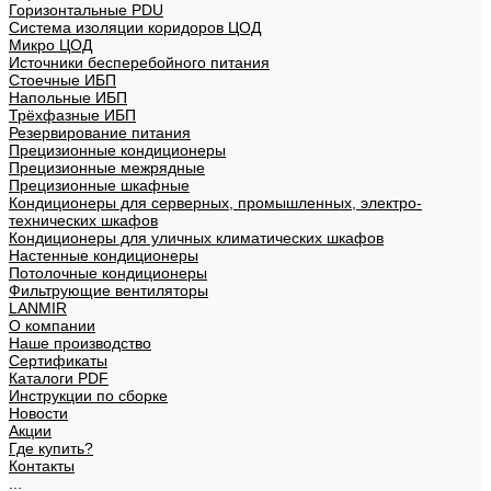
Горизонтальные PDU
Система изоляции коридоров ЦОД
Микро ЦОД
Источники бесперебойного питания
Стоечные ИБП
Напольные ИБП
Трёхфазные ИБП
Резервирование питания
Прецизионные кондиционеры
Прецизионные межрядные
Прецизионные шкафные
Кондиционеры для серверных, промышленных, электро-
технических шкафов
Кондиционеры для уличных климатических шкафов
Настенные кондиционеры
Потолочные кондиционеры
Фильтрующие вентиляторы
LANMIR
О компании
Наше производство
Сертификаты
Каталоги PDF
Инструкции по сборке
Новости
Акции
Где купить?
Контакты
...