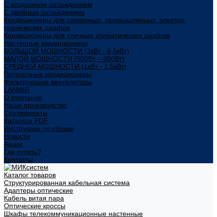
С воздушным охлаждением
С двойным охлаждением
Кондиционеры для серверных, промышленных, электро-
технических шкафов
Кондиционеры для уличных климатических шкафов
Настенные кондиционеры
БОЛЬШОЙ МОЩНОСТИ (2кВт - 6,5кВт)
МАЛОЙ МОЩНОСТИ (500Вт – 800Вт)
СРЕДНЕЙ МОЩНОСТИ (1кВт - 1,5кВт)
Потолочные кондиционеры
Фильтрующие вентиляторы
LANMIR
О компании
Наше производство
Сертификаты
Каталоги PDF
Инструкции по сборке
Новости
Акции
Где купить?
Контакты
Каталог товаров
Структурированная кабельная система
Адаптеры оптические
Кабель витая пара
Оптические кроссы
Шкафы телекоммуникационные настенные