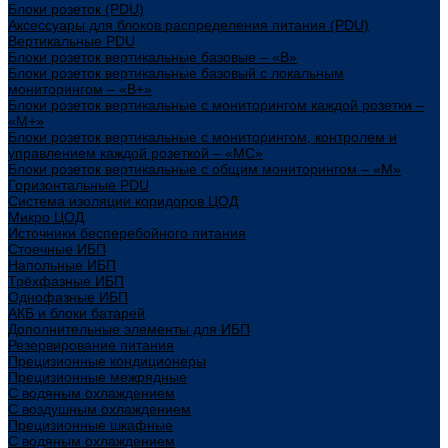
Блоки розеток (PDU)
Аксессуары для блоков распределения питания (PDU)
Вертикальные PDU
Блоки розеток вертикальные базовые – «В»
Блоки розеток вертикальные базовый с локальным
мониторингом – «В+»
Блоки розеток вертикальные с мониторингом каждой розетки –
«М+»
Блоки розеток вертикальные с мониторингом, контролем и
управлением каждой розеткой – «МС»
Блоки розеток вертикальные с общим мониторингом – «М»
Горизонтальные PDU
Система изоляции коридоров ЦОД
Микро ЦОД
Источники бесперебойного питания
Стоечные ИБП
Напольные ИБП
Трёхфазные ИБП
Однофазные ИБП
АКБ и блоки батарей
Дополнительные элементы для ИБП
Резервирование питания
Прецизионные кондиционеры
Прецизионные межрядные
С водяным охлаждением
С воздушным охлаждением
Прецизионные шкафные
С водяным охлаждением