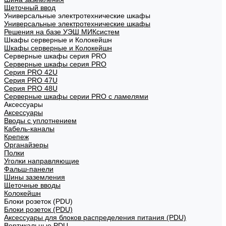
Щеточный ввод
Универсальные электротехнические шкафы
Универсальные электротехнические шкафы
Решения на базе УЭШ МИКсистем
Шкафы серверные и Колокейшн
Шкафы серверные и Колокейшн
Серверные шкафы серия PRO
Серверные шкафы серия PRO
Серия PRO 42U
Серия PRO 47U
Серия PRO 48U
Серверные шкафы серии PRO с ламелями
Аксессуары
Аксессуары
Вводы с уплотнением
Кабель-каналы
Крепеж
Органайзеры
Полки
Уголки направляющие
Фальш-панели
Шины заземления
Щеточные вводы
Колокейшн
Блоки розеток (PDU)
Блоки розеток (PDU)
Аксессуары для блоков распределения питания (PDU)
Вертикальные PDU