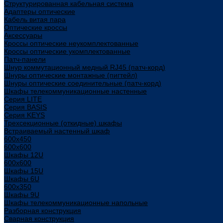
Структурированная кабельная система
Адаптеры оптические
Кабель витая пара
Оптические кроссы
Аксессуары
Кроссы оптические неукомплектованные
Кроссы оптические укомплектованные
Патч-панели
Шнур коммутационный медный RJ45 (патч-корд)
Шнуры оптические монтажные (пигтейл)
Шнуры оптические соединительные (патч-корд)
Шкафы телекоммуникационные настенные
Cерия LITE
Cерия BASIS
Cерия KEYS
Трехсекционные (откидные) шкафы
Встраиваемый настенный шкаф
600x450
600x600
Шкафы 12U
600x600
Шкафы 15U
Шкафы 6U
600x350
Шкафы 9U
Шкафы телекоммуникационные напольные
Разборная конструкция
Сварная конструкция