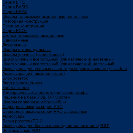
Cерия LITE
Cерия BASIS
Cерия KEYS
Шкафы телекоммуникационные напольные
Разборная конструкция
Сварная конструкция
Серия ECO+
Стойки телекоммуникационные
Однорамные
Двухрамные
Шкафы антивандальные
Шкафы уличные (всепогодные)
Шкаф уличный всепогодный (климатический) настенный
Шкаф уличный всепогодный (климатический) напольный
Аксессуары для уличных всепогодных (климатических) шкафов
Аксессуары для шкафов и стоек
Блок розеток
Ввод с уплотнением
Кабель канал
Универсальные электротехнические шкафы
Решения на базе УЭШ МИКсистем
Шкафы серверные и Колокейшн
Серверные шкафы серия PRO
Серверные шкафы серии PRO с ламелями
Аксессуары
Блоки розеток (PDU)
Аксессуары для блоков распределения питания (PDU)
Вертикальные PDU