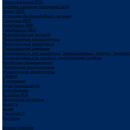
Горизонтальные PDU
Система изоляции коридоров ЦОД
Микро ЦОД
Источники бесперебойного питания
Стоечные ИБП
Напольные ИБП
Трёхфазные ИБП
Резервирование питания
Прецизионные кондиционеры
Прецизионные межрядные
Прецизионные шкафные
Кондиционеры для серверных, промышленных, электро- техниче
Кондиционеры для уличных климатических шкафов
Настенные кондиционеры
Потолочные кондиционеры
Фильтрующие вентиляторы
LANMIR
О компании
Наше производство
Сертификаты
Каталоги PDF
Инструкции по сборке
Новости
Акции
Где купить?
Контакты
...
Каталог товаров