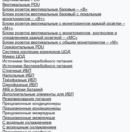
Вертикальные PDU
Блоки розеток вертикальные базовые – «В»
Блоки розеток вертикальные базовый с локальным
мониторингом – «В+»
Блоки розеток вертикальные с мониторингом каждой розетки –
«М+»
Блоки розеток вертикальные с мониторингом, контролем и
управлением каждой розеткой – «МС»
Блоки розеток вертикальные с общим мониторингом – «М»
Горизонтальные PDU
Система изоляции коридоров ЦОД
Микро ЦОД
Источники бесперебойного питания
Источники бесперебойного питания
Стоечные ИБП
Напольные ИБП
Трёхфазные ИБП
Однофазные ИБП
АКБ и блоки батарей
Дополнительные элементы для ИБП
Резервирование питания
Прецизионные кондиционеры
Прецизионные кондиционеры
Прецизионные межрядные
Прецизионные межрядные
С водяным охлаждением
С воздушным охлаждением
Прецизионные шкафные