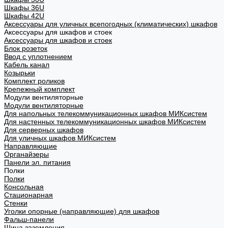
Шкафы 36U
Шкафы 42U
Аксессуары для уличных всепогодных (климатических) шкафов
Аксессуары для шкафов и стоек
Аксессуары для шкафов и стоек
Блок розеток
Ввод с уплотнением
Кабель канал
Козырьки
Комплект роликов
Крепежный комплект
Модули вентиляторные
Модули вентиляторные
Для напольных телекоммуникационных шкафов МИКсистем
Для настенных телекоммуникационных шкафов МИКсистем
Для серверных шкафов
Для уличных шкафов МИКсистем
Направляющие
Органайзеры
Панели эл. питания
Полки
Полки
Консольная
Стационарная
Стенки
Уголки опорные (направляющие) для шкафов
Фальш-панели
Шина заземления