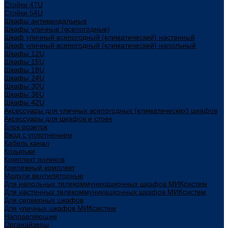
Стойки 47U
Стойки 54U
Шкафы антивандальные
Шкафы уличные (всепогодные)
Шкаф уличный всепогодный (климатический) настенный
Шкаф уличный всепогодный (климатический) напольный
Шкафы 12U
Шкафы 15U
Шкафы 18U
Шкафы 24U
Шкафы 30U
Шкафы 36U
Шкафы 42U
Аксессуары для уличных всепогодных (климатических) шкафов
Аксессуары для шкафов и стоек
Блок розеток
Ввод с уплотнением
Кабель канал
Козырьки
Комплект роликов
Крепежный комплект
Модули вентиляторные
Для напольных телекоммуникационных шкафов МИКсистем
Для настенных телекоммуникационных шкафов МИКсистем
Для серверных шкафов
Для уличных шкафов МИКсистем
Направляющие
Органайзеры