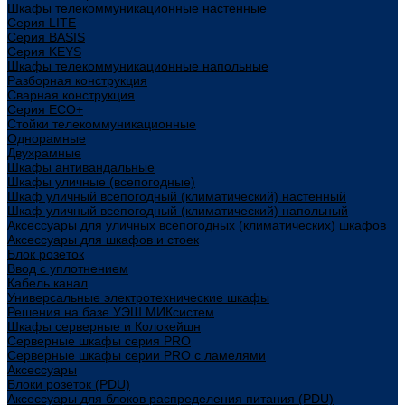
Шкафы телекоммуникационные настенные
Cерия LITE
Cерия BASIS
Cерия KEYS
Шкафы телекоммуникационные напольные
Разборная конструкция
Сварная конструкция
Серия ECO+
Стойки телекоммуникационные
Однорамные
Двухрамные
Шкафы антивандальные
Шкафы уличные (всепогодные)
Шкаф уличный всепогодный (климатический) настенный
Шкаф уличный всепогодный (климатический) напольный
Аксессуары для уличных всепогодных (климатических) шкафов
Аксессуары для шкафов и стоек
Блок розеток
Ввод с уплотнением
Кабель канал
Универсальные электротехнические шкафы
Решения на базе УЭШ МИКсистем
Шкафы серверные и Колокейшн
Серверные шкафы серия PRO
Серверные шкафы серии PRO с ламелями
Аксессуары
Блоки розеток (PDU)
Аксессуары для блоков распределения питания (PDU)