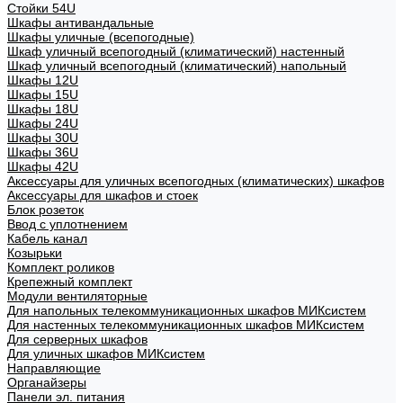
Стойки 54U
Шкафы антивандальные
Шкафы уличные (всепогодные)
Шкаф уличный всепогодный (климатический) настенный
Шкаф уличный всепогодный (климатический) напольный
Шкафы 12U
Шкафы 15U
Шкафы 18U
Шкафы 24U
Шкафы 30U
Шкафы 36U
Шкафы 42U
Аксессуары для уличных всепогодных (климатических) шкафов
Аксессуары для шкафов и стоек
Блок розеток
Ввод с уплотнением
Кабель канал
Козырьки
Комплект роликов
Крепежный комплект
Модули вентиляторные
Для напольных телекоммуникационных шкафов МИКсистем
Для настенных телекоммуникационных шкафов МИКсистем
Для серверных шкафов
Для уличных шкафов МИКсистем
Направляющие
Органайзеры
Панели эл. питания