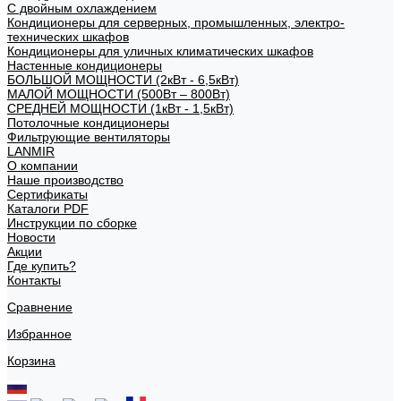
С двойным охлаждением
Кондиционеры для серверных, промышленных, электро-
технических шкафов
Кондиционеры для уличных климатических шкафов
Настенные кондиционеры
БОЛЬШОЙ МОЩНОСТИ (2кВт - 6,5кВт)
МАЛОЙ МОЩНОСТИ (500Вт – 800Вт)
СРЕДНЕЙ МОЩНОСТИ (1кВт - 1,5кВт)
Потолочные кондиционеры
Фильтрующие вентиляторы
LANMIR
О компании
Наше производство
Сертификаты
Каталоги PDF
Инструкции по сборке
Новости
Акции
Где купить?
Контакты
Сравнение
Избранное
Корзина