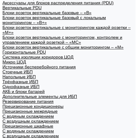
Аксессуары для блоков распределения питания (PDU)
Вертикальные PDU
Блоки розеток вертикальные базовые – «В»
Блоки розеток вертикальные базовый с локальным
мониторингом – «В+»
Блоки розеток вертикальные с мониторингом каждой розетки –
«М+»
Блоки розеток вертикальные с мониторингом, контролем и
управлением каждой розеткой – «МС»
Блоки розеток вертикальные с общим мониторингом – «М»
Горизонтальные PDU
Система изоляции коридоров ЦОД
Микро ЦОД
Источники бесперебойного питания
Стоечные ИБП
Напольные ИБП
Трёхфазные ИБП
Однофазные ИБП
АКБ и блоки батарей
Дополнительные элементы для ИБП
Резервирование питания
Прецизионные кондиционеры
Прецизионные межрядные
С водяным охлаждением
С воздушным охлаждением
Прецизионные шкафные
С водяным охлаждением
С воздушным охлаждением