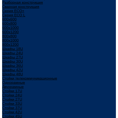
Разборная конструкция
Сварная конструкция
Серия ECO+
Серия ECO L
600x600
600x800
600х1000
600х1200
800x800
800х1000
800х1200
Шкафы 18U
Шкафы 24U
Шкафы 27U
Шкафы 30U
Шкафы 36U
Шкафы 42U
Шкафы 48U
Стойки телекоммуникационные
Однорамные
Двухрамные
Стойки 17U
Стойки 24U
Стойки 27U
Стойки 33U
Стойки 37U
Стойки 42U
Стойки 45U