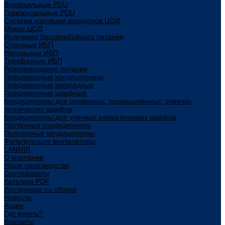
Вертикальные PDU
Горизонтальные PDU
Система изоляции коридоров ЦОД
Микро ЦОД
Источники бесперебойного питания
Стоечные ИБП
Напольные ИБП
Трёхфазные ИБП
Резервирование питания
Прецизионные кондиционеры
Прецизионные межрядные
Прецизионные шкафные
Кондиционеры для серверных, промышленных, электро-
технических шкафов
Кондиционеры для уличных климатических шкафов
Настенные кондиционеры
Потолочные кондиционеры
Фильтрующие вентиляторы
LANMIR
О компании
Наше производство
Сертификаты
Каталоги PDF
Инструкции по сборке
Новости
Акции
Где купить?
Контакты