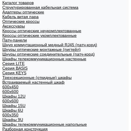
Каталог товаров
Структурированная кабельная система
Адаптеры оптические
Кабель витая пара
Оптические кроссы
Аксессуары
Кроссы оптические неукомплектованные
Кроссы оптические укомплектованные
Патч-панели
Шнур коммутационный медный RJ45 (патч-корд)
Шнуры оптические монтажные (пигтейл)
Шнуры оптические соединительные (патч-корд)
Шкафы телекоммуникационные настенные
Cерия LITE
Cерия BASIS
Cерия KEYS
Трехсекционные (откидные) шкафы
Встраиваемый настенный шкаф
600x450
600x600
Шкафы 12U
600x600
Шкафы 15U
Шкафы 6U
600x350
Шкафы 9U
Шкафы телекоммуникационные напольные
Разборная конструкция