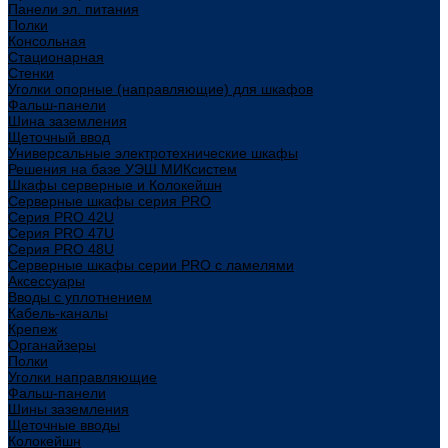
Панели эл. питания
Полки
Консольная
Стационарная
Стенки
Уголки опорные (направляющие) для шкафов
Фальш-панели
Шина заземления
Щеточный ввод
Универсальные электротехнические шкафы
Решения на базе УЭШ МИКсистем
Шкафы серверные и Колокейшн
Серверные шкафы серия PRO
Серия PRO 42U
Серия PRO 47U
Серия PRO 48U
Серверные шкафы серии PRO с ламелями
Аксессуары
Вводы с уплотнением
Кабель-каналы
Крепеж
Органайзеры
Полки
Уголки направляющие
Фальш-панели
Шины заземления
Щеточные вводы
Колокейшн