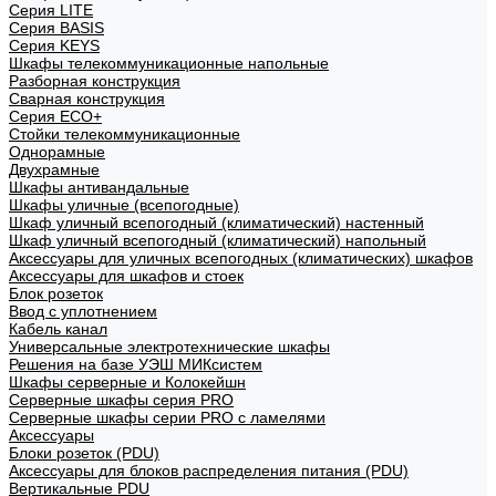
Cерия LITE
Cерия BASIS
Cерия KEYS
Шкафы телекоммуникационные напольные
Разборная конструкция
Сварная конструкция
Серия ECO+
Стойки телекоммуникационные
Однорамные
Двухрамные
Шкафы антивандальные
Шкафы уличные (всепогодные)
Шкаф уличный всепогодный (климатический) настенный
Шкаф уличный всепогодный (климатический) напольный
Аксессуары для уличных всепогодных (климатических) шкафов
Аксессуары для шкафов и стоек
Блок розеток
Ввод с уплотнением
Кабель канал
Универсальные электротехнические шкафы
Решения на базе УЭШ МИКсистем
Шкафы серверные и Колокейшн
Серверные шкафы серия PRO
Серверные шкафы серии PRO с ламелями
Аксессуары
Блоки розеток (PDU)
Аксессуары для блоков распределения питания (PDU)
Вертикальные PDU