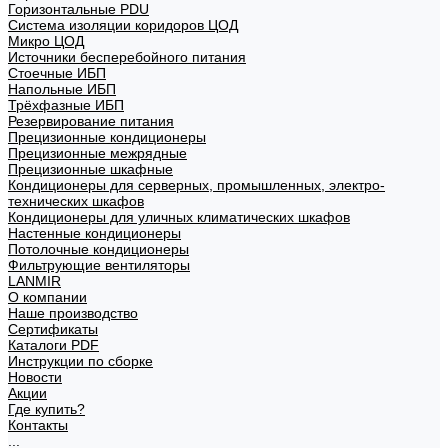
Горизонтальные PDU
Система изоляции коридоров ЦОД
Микро ЦОД
Источники бесперебойного питания
Стоечные ИБП
Напольные ИБП
Трёхфазные ИБП
Резервирование питания
Прецизионные кондиционеры
Прецизионные межрядные
Прецизионные шкафные
Кондиционеры для серверных, промышленных, электро-
технических шкафов
Кондиционеры для уличных климатических шкафов
Настенные кондиционеры
Потолочные кондиционеры
Фильтрующие вентиляторы
LANMIR
О компании
Наше производство
Сертификаты
Каталоги PDF
Инструкции по сборке
Новости
Акции
Где купить?
Контакты
...