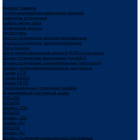
...
Каталог товаров
Структурированная кабельная система
Адаптеры оптические
Кабель витая пара
Оптические кроссы
Аксессуары
Кроссы оптические неукомплектованные
Кроссы оптические укомплектованные
Патч-панели
Шнур коммутационный медный RJ45 (патч-корд)
Шнуры оптические монтажные (пигтейл)
Шнуры оптические соединительные (патч-корд)
Шкафы телекоммуникационные настенные
Cерия LITE
Cерия BASIS
Cерия KEYS
Трехсекционные (откидные) шкафы
Встраиваемый настенный шкаф
600x450
600x600
Шкафы 12U
600x600
Шкафы 15U
Шкафы 6U
600x350
Шкафы 9U
Шкафы телекоммуникационные напольные