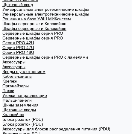
Щеточный ввод
Универсальные электротехнические шкафы
Универсальные электротехнические шкафы
Решения на базе УЭШ МИКсистем
Шкафы серверные и Колокейшн
Шкафы серверные и Колокейшн
Серверные шкафы серия PRO
Серверные шкафы серия PRO
Серия PRO 42U
Серия PRO 47U
Серия PRO 48U
Серверные шкафы серии PRO с ламелями
Аксессуары
Аксессуары
Вводы с уплотнением
Кабель-каналы
Крепеж
Органайзеры
Полки
Уголки направляющие
Фальш-панели
Шины заземления
Щеточные вводы
Колокейшн
Блоки розеток (PDU)
Блоки розеток (PDU)
Аксессуары для блоков распределения питания (PDU)
Вертикальные PDU