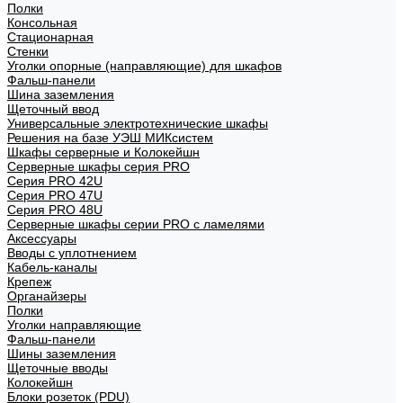
Полки
Консольная
Стационарная
Стенки
Уголки опорные (направляющие) для шкафов
Фальш-панели
Шина заземления
Щеточный ввод
Универсальные электротехнические шкафы
Решения на базе УЭШ МИКсистем
Шкафы серверные и Колокейшн
Серверные шкафы серия PRO
Серия PRO 42U
Серия PRO 47U
Серия PRO 48U
Серверные шкафы серии PRO с ламелями
Аксессуары
Вводы с уплотнением
Кабель-каналы
Крепеж
Органайзеры
Полки
Уголки направляющие
Фальш-панели
Шины заземления
Щеточные вводы
Колокейшн
Блоки розеток (PDU)