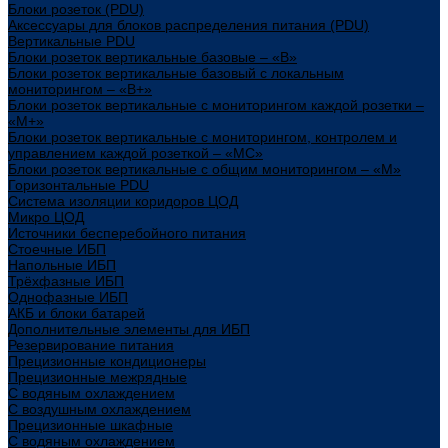
Блоки розеток (PDU)
Аксессуары для блоков распределения питания (PDU)
Вертикальные PDU
Блоки розеток вертикальные базовые – «В»
Блоки розеток вертикальные базовый с локальным
мониторингом – «В+»
Блоки розеток вертикальные с мониторингом каждой розетки –
«М+»
Блоки розеток вертикальные с мониторингом, контролем и
управлением каждой розеткой – «МС»
Блоки розеток вертикальные с общим мониторингом – «М»
Горизонтальные PDU
Система изоляции коридоров ЦОД
Микро ЦОД
Источники бесперебойного питания
Стоечные ИБП
Напольные ИБП
Трёхфазные ИБП
Однофазные ИБП
АКБ и блоки батарей
Дополнительные элементы для ИБП
Резервирование питания
Прецизионные кондиционеры
Прецизионные межрядные
С водяным охлаждением
С воздушным охлаждением
Прецизионные шкафные
С водяным охлаждением