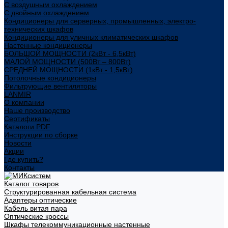
С воздушным охлаждением
С двойным охлаждением
Кондиционеры для серверных, промышленных, электро-
технических шкафов
Кондиционеры для уличных климатических шкафов
Настенные кондиционеры
БОЛЬШОЙ МОЩНОСТИ (2кВт - 6,5кВт)
МАЛОЙ МОЩНОСТИ (500Вт – 800Вт)
СРЕДНЕЙ МОЩНОСТИ (1кВт - 1,5кВт)
Потолочные кондиционеры
Фильтрующие вентиляторы
LANMIR
О компании
Наше производство
Сертификаты
Каталоги PDF
Инструкции по сборке
Новости
Акции
Где купить?
Контакты
Каталог товаров
Структурированная кабельная система
Адаптеры оптические
Кабель витая пара
Оптические кроссы
Шкафы телекоммуникационные настенные