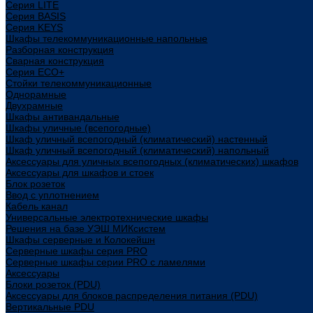
Cерия LITE
Cерия BASIS
Cерия KEYS
Шкафы телекоммуникационные напольные
Разборная конструкция
Сварная конструкция
Серия ECO+
Стойки телекоммуникационные
Однорамные
Двухрамные
Шкафы антивандальные
Шкафы уличные (всепогодные)
Шкаф уличный всепогодный (климатический) настенный
Шкаф уличный всепогодный (климатический) напольный
Аксессуары для уличных всепогодных (климатических) шкафов
Аксессуары для шкафов и стоек
Блок розеток
Ввод с уплотнением
Кабель канал
Универсальные электротехнические шкафы
Решения на базе УЭШ МИКсистем
Шкафы серверные и Колокейшн
Серверные шкафы серия PRO
Серверные шкафы серии PRO с ламелями
Аксессуары
Блоки розеток (PDU)
Аксессуары для блоков распределения питания (PDU)
Вертикальные PDU