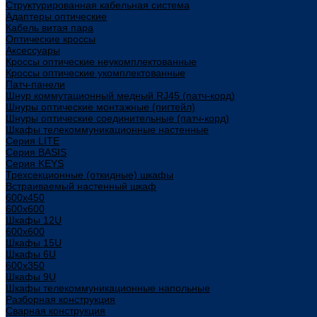
Структурированная кабельная система
Адаптеры оптические
Кабель витая пара
Оптические кроссы
Аксессуары
Кроссы оптические неукомплектованные
Кроссы оптические укомплектованные
Патч-панели
Шнур коммутационный медный RJ45 (патч-корд)
Шнуры оптические монтажные (пигтейл)
Шнуры оптические соединительные (патч-корд)
Шкафы телекоммуникационные настенные
Cерия LITE
Cерия BASIS
Cерия KEYS
Трехсекционные (откидные) шкафы
Встраиваемый настенный шкаф
600x450
600x600
Шкафы 12U
600x600
Шкафы 15U
Шкафы 6U
600x350
Шкафы 9U
Шкафы телекоммуникационные напольные
Разборная конструкция
Сварная конструкция