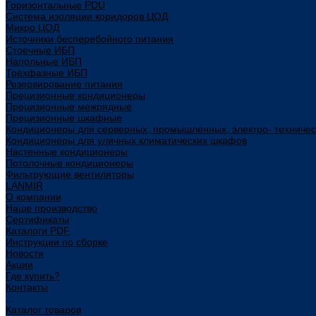
Горизонтальные PDU
Система изоляции коридоров ЦОД
Микро ЦОД
Источники бесперебойного питания
Стоечные ИБП
Напольные ИБП
Трёхфазные ИБП
Резервирование питания
Прецизионные кондиционеры
Прецизионные межрядные
Прецизионные шкафные
Кондиционеры для серверных, промышленных, электро- техниче
Кондиционеры для уличных климатических шкафов
Настенные кондиционеры
Потолочные кондиционеры
Фильтрующие вентиляторы
LANMIR
О компании
Наше производство
Сертификаты
Каталоги PDF
Инструкции по сборке
Новости
Акции
Где купить?
Контакты
...
Каталог товаров