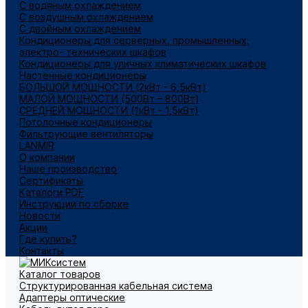
С водяным охлаждением
С воздушным охлаждением
С двойным охлаждением
Кондиционеры для серверных, промышленных,
электро- технических шкафов
Кондиционеры для уличных климатических шкафов
Настенные кондиционеры
БОЛЬШОЙ МОЩНОСТИ (2кВт - 6,5кВт)
МАЛОЙ МОЩНОСТИ (500Вт – 800Вт)
СРЕДНЕЙ МОЩНОСТИ (1кВт - 1,5кВт)
Потолочные кондиционеры
Фильтрующие вентиляторы
LANMIR
О компании
Наше производство
Сертификаты
Каталоги PDF
Инструкции по сборке
Новости
Акции
Где купить?
Контакты
Каталог товаров
Структурированная кабельная система
Адаптеры оптические