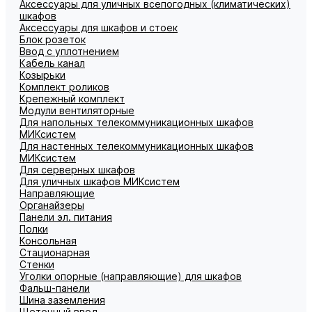
Аксессуары для уличных всепогодных (климатических)
шкафов
Аксессуары для шкафов и стоек
Блок розеток
Ввод с уплотнением
Кабель канал
Козырьки
Комплект роликов
Крепежный комплект
Модули вентиляторные
Для напольных телекоммуникационных шкафов
МИКсистем
Для настенных телекоммуникационных шкафов
МИКсистем
Для серверных шкафов
Для уличных шкафов МИКсистем
Направляющие
Органайзеры
Панели эл. питания
Полки
Консольная
Стационарная
Стенки
Уголки опорные (направляющие) для шкафов
Фальш-панели
Шина заземления
Щеточный ввод