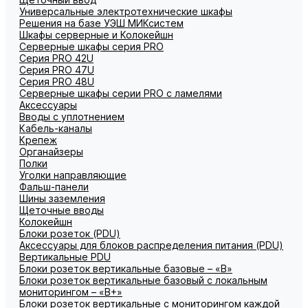
Универсальные электротехнические шкафы
Решения на базе УЭШ МИКсистем
Шкафы серверные и Колокейшн
Серверные шкафы серия PRO
Серия PRO 42U
Серия PRO 47U
Серия PRO 48U
Серверные шкафы серии PRO с ламелями
Аксессуары
Вводы с уплотнением
Кабель-каналы
Крепеж
Органайзеры
Полки
Уголки направляющие
Фальш-панели
Шины заземления
Щеточные вводы
Колокейшн
Блоки розеток (PDU)
Аксессуары для блоков распределения питания (PDU)
Вертикальные PDU
Блоки розеток вертикальные базовые – «В»
Блоки розеток вертикальные базовый с локальным
мониторингом – «В+»
Блоки розеток вертикальные с мониторингом каждой