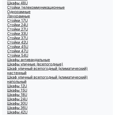
Шкафы 48U
Стойки телекоммуникационные
Однорамные
Двухрамные
Стойки 17U
Стойки 24U
Стойки 27U
Стойки 33U
Стойки 37U
Стойки 42U
Стойки 45U
Стойки 47U
Стойки 54U
Шкафы антивандальные
Шкафы уличные (всепогодные)
Шкаф уличный всепогодный (климатический)
настенный
Шкаф уличный всепогодный (климатический)
напольный
Шкафы 12U
Шкафы 15U
Шкафы 18U
Шкафы 24U
Шкафы 30U
Шкафы 36U
Шкафы 42U