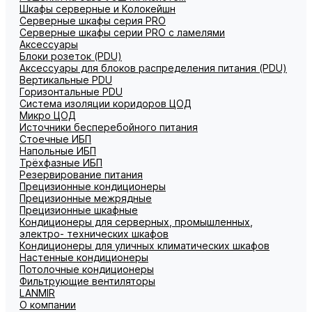
Шкафы серверные и Колокейшн
Серверные шкафы серия PRO
Серверные шкафы серии PRO с ламелями
Аксессуары
Блоки розеток (PDU)
Аксессуары для блоков распределения питания (PDU)
Вертикальные PDU
Горизонтальные PDU
Система изоляции коридоров ЦОД
Микро ЦОД
Источники бесперебойного питания
Стоечные ИБП
Напольные ИБП
Трёхфазные ИБП
Резервирование питания
Прецизионные кондиционеры
Прецизионные межрядные
Прецизионные шкафные
Кондиционеры для серверных, промышленных,
электро- технических шкафов
Кондиционеры для уличных климатических шкафов
Настенные кондиционеры
Потолочные кондиционеры
Фильтрующие вентиляторы
LANMIR
О компании