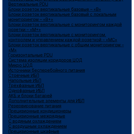
Вертикальные PDU
Блоки розеток вертикальные базовые – «В»
Блоки розеток вертикальные базовый с локальным
мониторингом – «В+»
Блоки розеток вертикальные с мониторингом каждой
розетки – «М+»
Блоки розеток вертикальные с мониторингом,
контролем и управлением каждой розеткой – «МС»
Блоки розеток вертикальные с общим мониторингом –
«М»
Горизонтальные PDU
Система изоляции коридоров ЦОД
Микро ЦОД
Источники бесперебойного питания
Стоечные ИБП
Напольные ИБП
Трёхфазные ИБП
Однофазные ИБП
АКБ и блоки батарей
Дополнительные элементы для ИБП
Резервирование питания
Прецизионные кондиционеры
Прецизионные межрядные
С водяным охлаждением
С воздушным охлаждением
Прецизионные шкафные