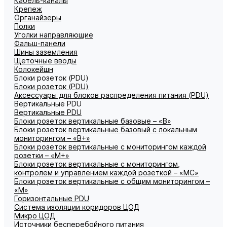
Кабель-каналы
Крепеж
Органайзеры
Полки
Уголки направляющие
Фальш-панели
Шины заземления
Щеточные вводы
Колокейшн
Блоки розеток (PDU)
Блоки розеток (PDU)
Аксессуары для блоков распределения питания (PDU)
Вертикальные PDU
Вертикальные PDU
Блоки розеток вертикальные базовые – «В»
Блоки розеток вертикальные базовый с локальным
мониторингом – «В+»
Блоки розеток вертикальные с мониторингом каждой
розетки – «М+»
Блоки розеток вертикальные с мониторингом,
контролем и управлением каждой розеткой – «МС»
Блоки розеток вертикальные с общим мониторингом –
«М»
Горизонтальные PDU
Система изоляции коридоров ЦОД
Микро ЦОД
Источники бесперебойного питания