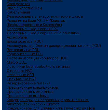
Блок розеток
Ввод с уплотнением
Кабель канал
Универсальные электротехнические шкафы
Решения на базе УЭШ МИКсистем
Шкафы серверные и Колокейшн
Серверные шкафы серия PRO
Серверные шкафы серии PRO с ламелями
Аксессуары
Блоки розеток (PDU)
Аксессуары для блоков распределения питания (PDU)
Вертикальные PDU
Горизонтальные PDU
Система изоляции коридоров ЦОД
Микро ЦОД
Источники бесперебойного питания
Стоечные ИБП
Напольные ИБП
Трёхфазные ИБП
Резервирование питания
Прецизионные кондиционеры
Прецизионные межрядные
Прецизионные шкафные
Кондиционеры для серверных, промышленных,
электро- технических шкафов
Кондиционеры для уличных климатических шкафов