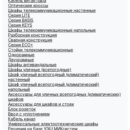
Кабель витая пара
Оптические кроссы
Шкафы телекоммуникационные настенные
Cерия LITE
Cерия BASIS
Cерия KEYS
Шкафы телекоммуникационные напольные
Разборная конструкция
Сварная конструкция
Серия ECO+
Стойки телекоммуникационные
Однорамные
Двухрамные
Шкафы антивандальные
Шкафы уличные (всепогодные)
Шкаф уличный всепогодный (климатический)
настенный
Шкаф уличный всепогодный (климатический)
напольный
Аксессуары для уличных всепогодных (климатических)
шкафов
Аксессуары для шкафов и стоек
Блок розеток
Ввод с уплотнением
Кабель канал
Универсальные электротехнические шкафы
Решения на базе УЭШ МИКсистем