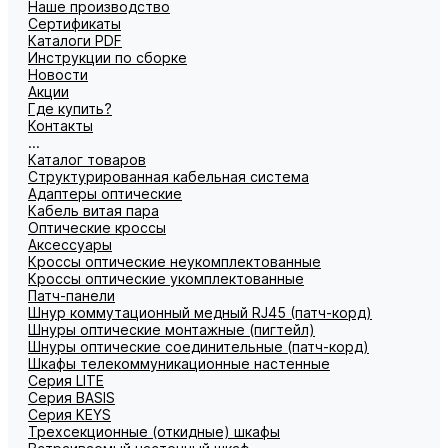
Наше производство
Сертификаты
Каталоги PDF
Инструкции по сборке
Новости
Акции
Где купить?
Контакты
...
Каталог товаров
Структурированная кабельная система
Адаптеры оптические
Кабель витая пара
Оптические кроссы
Аксессуары
Кроссы оптические неукомплектованные
Кроссы оптические укомплектованные
Патч-панели
Шнур коммутационный медный RJ45 (патч-корд)
Шнуры оптические монтажные (пигтейл)
Шнуры оптические соединительные (патч-корд)
Шкафы телекоммуникационные настенные
Cерия LITE
Cерия BASIS
Cерия KEYS
Трехсекционные (откидные) шкафы