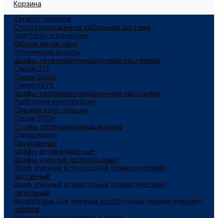
Корзина
Каталог товаров
Структурированная кабельная система
Адаптеры оптические
Кабель витая пара
Оптические кроссы
Шкафы телекоммуникационные настенные
Cерия LITE
Cерия BASIS
Cерия KEYS
Шкафы телекоммуникационные напольные
Разборная конструкция
Сварная конструкция
Серия ECO+
Стойки телекоммуникационные
Однорамные
Двухрамные
Шкафы антивандальные
Шкафы уличные (всепогодные)
Шкаф уличный всепогодный (климатический)
настенный
Шкаф уличный всепогодный (климатический)
напольный
Аксессуары для уличных всепогодных (климатических)
шкафов
Аксессуары для шкафов и стоек