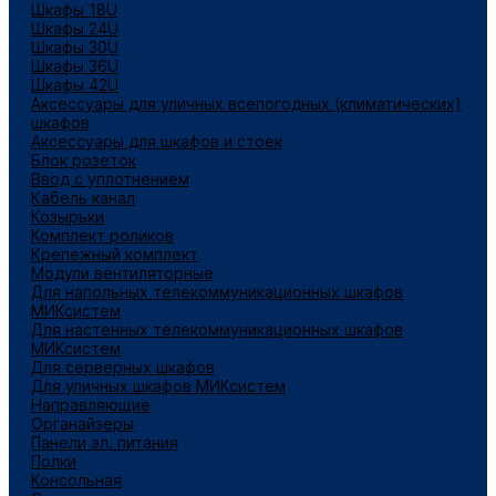
Шкафы 18U
Шкафы 24U
Шкафы 30U
Шкафы 36U
Шкафы 42U
Аксессуары для уличных всепогодных (климатических)
шкафов
Аксессуары для шкафов и стоек
Блок розеток
Ввод с уплотнением
Кабель канал
Козырьки
Комплект роликов
Крепежный комплект
Модули вентиляторные
Для напольных телекоммуникационных шкафов
МИКсистем
Для настенных телекоммуникационных шкафов
МИКсистем
Для серверных шкафов
Для уличных шкафов МИКсистем
Направляющие
Органайзеры
Панели эл. питания
Полки
Консольная