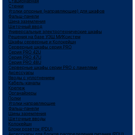
Стационарная
Стенки
Уголки опорные (направляющие) для шкафов
Фальш-панели
Шина заземления
Щеточный ввод
Универсальные электротехнические шкафы
Решения на базе УЭШ МИКсистем
Шкафы серверные и Колокейшн
Серверные шкафы серия PRO
Серия PRO 42U
Серия PRO 47U
Серия PRO 48U
Серверные шкафы серии PRO с ламелями
Аксессуары
Вводы с уплотнением
Кабель-каналы
Крепеж
Органайзеры
Полки
Уголки направляющие
Фальш-панели
Шины заземления
Щеточные вводы
Колокейшн
Блоки розеток (PDU)
Аксессуары для блоков распределения питания (PDU)