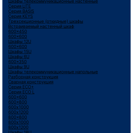
Шкафы телекоммуникационные настенные
Cерия LITE
Cерия BASIS
Cерия KEYS
Трехсекционные (откидные) шкафы
Встраиваемый настенный шкаф
600x450
600x600
Шкафы 12U
600x600
Шкафы 15U
Шкафы 6U
600x350
Шкафы 9U
Шкафы телекоммуникационные напольные
Разборная конструкция
Сварная конструкция
Серия ECO+
Серия ECO L
600x600
600x800
600х1000
600х1200
800x800
800х1000
800х1200
Шкафы 18U