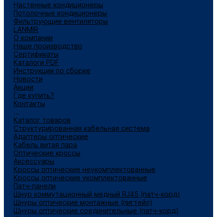
Настенные кондиционеры
Потолочные кондиционеры
Фильтрующие вентиляторы
LANMIR
О компании
Наше производство
Сертификаты
Каталоги PDF
Инструкции по сборке
Новости
Акции
Где купить?
Контакты
...
Каталог товаров
Структурированная кабельная система
Адаптеры оптические
Кабель витая пара
Оптические кроссы
Аксессуары
Кроссы оптические неукомплектованные
Кроссы оптические укомплектованные
Патч-панели
Шнур коммутационный медный RJ45 (патч-корд)
Шнуры оптические монтажные (пигтейл)
Шнуры оптические соединительные (патч-корд)