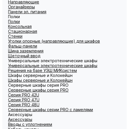
Направляющие
Органайзеры
Панели эл. питания
Полки
Полки
Консольная
Стационарная
Стенки
Уголки опорные (направляющие) для шкафов
Фальш-панели
Шина заземления
Щеточный ввод
Универсальные электротехнические шкафы
Универсальные электротехнические шкафы
Решения на базе УЭШ МИКсистем
Шкафы серверные и Колокейшн
Шкафы серверные и Колокейшн
Серверные шкафы серия PRO
Серверные шкафы серия PRO
Серия PRO 42U
Серия PRO 47U
Серия PRO 48U
Серверные шкафы серии PRO с ламелями
Аксессуары
Аксессуары
Вводы с уплотнением