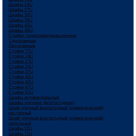
Шкафы 24U
Шкафы 27U
Шкафы 30U
Шкафы 36U
Шкафы 42U
Шкафы 48U
Стойки телекоммуникационные
Однорамные
Двухрамные
Стойки 17U
Стойки 24U
Стойки 27U
Стойки 33U
Стойки 37U
Стойки 42U
Стойки 45U
Стойки 47U
Стойки 54U
Шкафы антивандальные
Шкафы уличные (всепогодные)
Шкаф уличный всепогодный (климатический)
настенный
Шкаф уличный всепогодный (климатический)
напольный
Шкафы 12U
Шкафы 15U