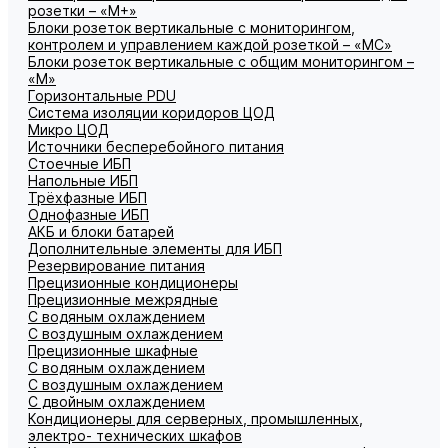
розетки – «М+»
Блоки розеток вертикальные с мониторингом,
контролем и управлением каждой розеткой – «МС»
Блоки розеток вертикальные с общим мониторингом –
«М»
Горизонтальные PDU
Система изоляции коридоров ЦОД
Микро ЦОД
Источники бесперебойного питания
Стоечные ИБП
Напольные ИБП
Трёхфазные ИБП
Однофазные ИБП
АКБ и блоки батарей
Дополнительные элементы для ИБП
Резервирование питания
Прецизионные кондиционеры
Прецизионные межрядные
С водяным охлаждением
С воздушным охлаждением
Прецизионные шкафные
С водяным охлаждением
С воздушным охлаждением
С двойным охлаждением
Кондиционеры для серверных, промышленных,
электро- технических шкафов