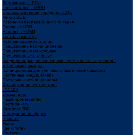
Вертикальные PDU
Горизонтальные PDU
Система изоляции коридоров ЦОД
Микро ЦОД
Источники бесперебойного питания
Стоечные ИБП
Напольные ИБП
Трёхфазные ИБП
Резервирование питания
Прецизионные кондиционеры
Прецизионные межрядные
Прецизионные шкафные
Кондиционеры для серверных, промышленных, электро-
технических шкафов
Кондиционеры для уличных климатических шкафов
Настенные кондиционеры
Потолочные кондиционеры
Фильтрующие вентиляторы
LANMIR
О компании
Наше производство
Сертификаты
Каталоги PDF
Инструкции по сборке
Новости
Акции
Где купить?
Контакты