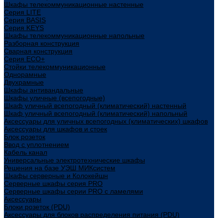
Шкафы телекоммуникационные настенные
Cерия LITE
Cерия BASIS
Cерия KEYS
Шкафы телекоммуникационные напольные
Разборная конструкция
Сварная конструкция
Серия ECO+
Стойки телекоммуникационные
Однорамные
Двухрамные
Шкафы антивандальные
Шкафы уличные (всепогодные)
Шкаф уличный всепогодный (климатический) настенный
Шкаф уличный всепогодный (климатический) напольный
Аксессуары для уличных всепогодных (климатических) шкафов
Аксессуары для шкафов и стоек
Блок розеток
Ввод с уплотнением
Кабель канал
Универсальные электротехнические шкафы
Решения на базе УЭШ МИКсистем
Шкафы серверные и Колокейшн
Серверные шкафы серия PRO
Серверные шкафы серии PRO с ламелями
Аксессуары
Блоки розеток (PDU)
Аксессуары для блоков распределения питания (PDU)