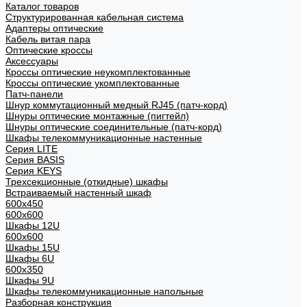
Каталог товаров
Структурированная кабельная система
Адаптеры оптические
Кабель витая пара
Оптические кроссы
Аксессуары
Кроссы оптические неукомплектованные
Кроссы оптические укомплектованные
Патч-панели
Шнур коммутационный медный RJ45 (патч-корд)
Шнуры оптические монтажные (пигтейл)
Шнуры оптические соединительные (патч-корд)
Шкафы телекоммуникационные настенные
Cерия LITE
Cерия BASIS
Cерия KEYS
Трехсекционные (откидные) шкафы
Встраиваемый настенный шкаф
600x450
600x600
Шкафы 12U
600x600
Шкафы 15U
Шкафы 6U
600x350
Шкафы 9U
Шкафы телекоммуникационные напольные
Разборная конструкция