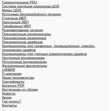
Горизонтальные PDU
Система изоляции коридоров ЦОД
Микро ЦОД
Источники бесперебойного питания
Стоечные ИБП
Напольные ИБП
Трёхфазные ИБП
Резервирование питания
Прецизионные кондиционеры
Прецизионные межрядные
Прецизионные шкафные
Кондиционеры для серверных, промышленных, электро-
технических шкафов
Кондиционеры для уличных климатических шкафов
Настенные кондиционеры
Потолочные кондиционеры
Фильтрующие вентиляторы
LANMIR
О компании
Наше производство
Сертификаты
Каталоги PDF
Инструкции по сборке
Новости
Акции
Где купить?
Контакты
...