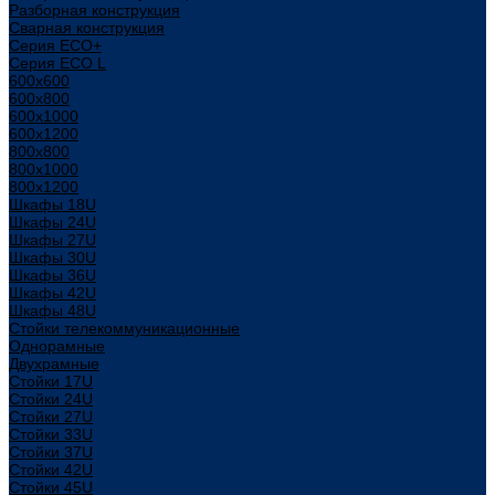
Разборная конструкция
Сварная конструкция
Серия ECO+
Серия ECO L
600x600
600x800
600х1000
600х1200
800x800
800х1000
800х1200
Шкафы 18U
Шкафы 24U
Шкафы 27U
Шкафы 30U
Шкафы 36U
Шкафы 42U
Шкафы 48U
Стойки телекоммуникационные
Однорамные
Двухрамные
Стойки 17U
Стойки 24U
Стойки 27U
Стойки 33U
Стойки 37U
Стойки 42U
Стойки 45U