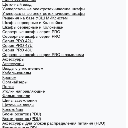
Щеточный ввод
Универсальные электротехнические шкафы
Универсальные электротехнические шкафы
Решения на базе УЭШ МИКсистем
Шкафы серверные и Колокейшн
Шкафы серверные и Колокейшн
Серверные шкафы серия PRO
Серверные шкафы серия PRO
Серия PRO 42U
Серия PRO 47U
Серия PRO 48U
Серверные шкафы серии PRO с ламелями
Аксессуары
Аксессуары
Вводы с уплотнением
Кабель-каналы
Крепеж
Органайзеры
Полки
Уголки направляющие
Фальш-панели
Шины заземления
Щеточные вводы
Колокейшн
Блоки розеток (PDU)
Блоки розеток (PDU)
Аксессуары для блоков распределения питания (PDU)
Вертикальные PDU