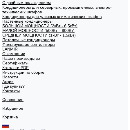
С двойным охлаждением
Кондиционеры для серверных, промышленных, электро-
технических шкафов
Кондиционеры для уличных климатических шкафов
Настенные кондиционеры
БОЛЬШОЙ МОЩНОСТИ (2кВт - 6,5кВт)
МАЛОЙ МОЩНОСТИ (500Вт – 800Вт)
СРЕДНЕЙ МОЩНОСТИ (1кВт - 1,5кВт)
Потолочные кондиционеры
Фильтрующие вентиляторы
LANMIR
О компании
Наше производство
Сертификаты
Каталоги PDF
Инструкции по сборке
Новости
Акции
Где купить?
Контакты
Сравнение
Избранное
Корзина