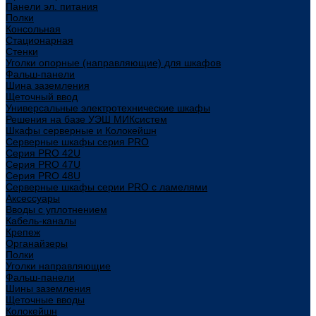
Панели эл. питания
Полки
Консольная
Стационарная
Стенки
Уголки опорные (направляющие) для шкафов
Фальш-панели
Шина заземления
Щеточный ввод
Универсальные электротехнические шкафы
Решения на базе УЭШ МИКсистем
Шкафы серверные и Колокейшн
Серверные шкафы серия PRO
Серия PRO 42U
Серия PRO 47U
Серия PRO 48U
Серверные шкафы серии PRO с ламелями
Аксессуары
Вводы с уплотнением
Кабель-каналы
Крепеж
Органайзеры
Полки
Уголки направляющие
Фальш-панели
Шины заземления
Щеточные вводы
Колокейшн