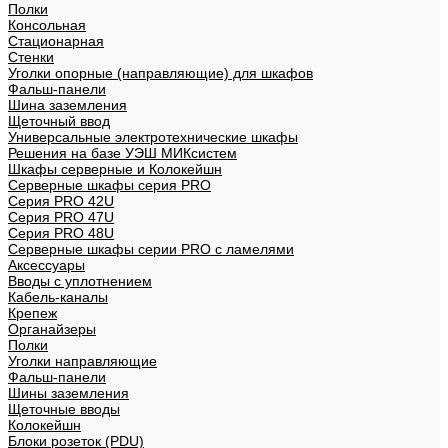
Полки
Консольная
Стационарная
Стенки
Уголки опорные (направляющие) для шкафов
Фальш-панели
Шина заземления
Щеточный ввод
Универсальные электротехнические шкафы
Решения на базе УЭШ МИКсистем
Шкафы серверные и Колокейшн
Серверные шкафы серия PRO
Серия PRO 42U
Серия PRO 47U
Серия PRO 48U
Серверные шкафы серии PRO с ламелями
Аксессуары
Вводы с уплотнением
Кабель-каналы
Крепеж
Органайзеры
Полки
Уголки направляющие
Фальш-панели
Шины заземления
Щеточные вводы
Колокейшн
Блоки розеток (PDU)