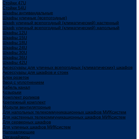
Стойки 47U
Стойки 54U
Шкафы антивандальные
Шкафы уличные (всепогодные)
Шкаф уличный всепогодный (климатический) настенный
Шкаф уличный всепогодный (климатический) напольный
Шкафы 12U
Шкафы 15U
Шкафы 18U
Шкафы 24U
Шкафы 30U
Шкафы 36U
Шкафы 42U
Аксессуары для уличных всепогодных (климатических) шкафов
Аксессуары для шкафов и стоек
Блок розеток
Ввод с уплотнением
Кабель канал
Козырьки
Комплект роликов
Крепежный комплект
Модули вентиляторные
Для напольных телекоммуникационных шкафов МИКсистем
Для настенных телекоммуникационных шкафов МИКсистем
Для серверных шкафов
Для уличных шкафов МИКсистем
Направляющие
Органайзеры