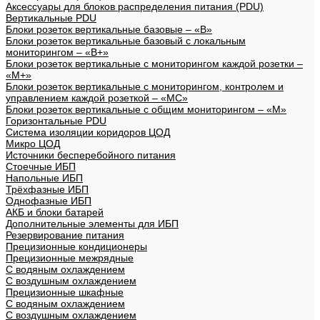
Аксессуары для блоков распределения питания (PDU)
Вертикальные PDU
Блоки розеток вертикальные базовые – «В»
Блоки розеток вертикальные базовый с локальным
мониторингом – «В+»
Блоки розеток вертикальные с мониторингом каждой розетки –
«М+»
Блоки розеток вертикальные с мониторингом, контролем и
управлением каждой розеткой – «МС»
Блоки розеток вертикальные с общим мониторингом – «М»
Горизонтальные PDU
Система изоляции коридоров ЦОД
Микро ЦОД
Источники бесперебойного питания
Стоечные ИБП
Напольные ИБП
Трёхфазные ИБП
Однофазные ИБП
АКБ и блоки батарей
Дополнительные элементы для ИБП
Резервирование питания
Прецизионные кондиционеры
Прецизионные межрядные
С водяным охлаждением
С воздушным охлаждением
Прецизионные шкафные
С водяным охлаждением
С воздушным охлаждением