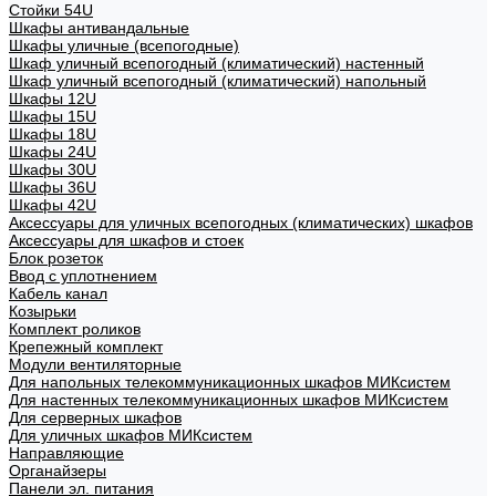
Стойки 54U
Шкафы антивандальные
Шкафы уличные (всепогодные)
Шкаф уличный всепогодный (климатический) настенный
Шкаф уличный всепогодный (климатический) напольный
Шкафы 12U
Шкафы 15U
Шкафы 18U
Шкафы 24U
Шкафы 30U
Шкафы 36U
Шкафы 42U
Аксессуары для уличных всепогодных (климатических) шкафов
Аксессуары для шкафов и стоек
Блок розеток
Ввод с уплотнением
Кабель канал
Козырьки
Комплект роликов
Крепежный комплект
Модули вентиляторные
Для напольных телекоммуникационных шкафов МИКсистем
Для настенных телекоммуникационных шкафов МИКсистем
Для серверных шкафов
Для уличных шкафов МИКсистем
Направляющие
Органайзеры
Панели эл. питания