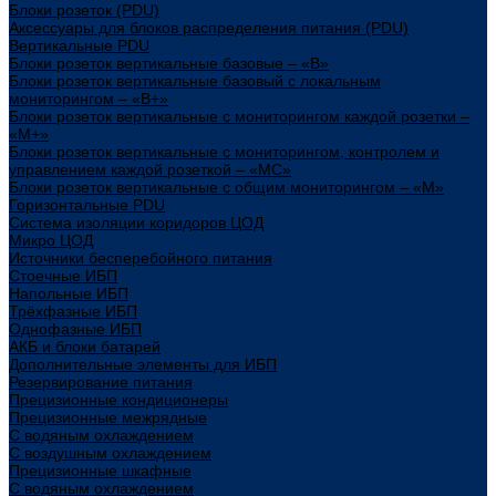
Блоки розеток (PDU)
Аксессуары для блоков распределения питания (PDU)
Вертикальные PDU
Блоки розеток вертикальные базовые – «В»
Блоки розеток вертикальные базовый с локальным
мониторингом – «В+»
Блоки розеток вертикальные с мониторингом каждой розетки –
«М+»
Блоки розеток вертикальные с мониторингом, контролем и
управлением каждой розеткой – «МС»
Блоки розеток вертикальные с общим мониторингом – «М»
Горизонтальные PDU
Система изоляции коридоров ЦОД
Микро ЦОД
Источники бесперебойного питания
Стоечные ИБП
Напольные ИБП
Трёхфазные ИБП
Однофазные ИБП
АКБ и блоки батарей
Дополнительные элементы для ИБП
Резервирование питания
Прецизионные кондиционеры
Прецизионные межрядные
С водяным охлаждением
С воздушным охлаждением
Прецизионные шкафные
С водяным охлаждением