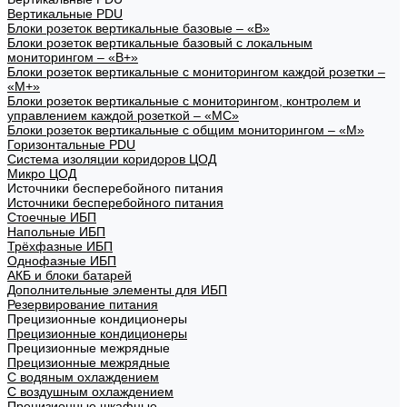
Вертикальные PDU
Блоки розеток вертикальные базовые – «В»
Блоки розеток вертикальные базовый с локальным
мониторингом – «В+»
Блоки розеток вертикальные с мониторингом каждой розетки –
«М+»
Блоки розеток вертикальные с мониторингом, контролем и
управлением каждой розеткой – «МС»
Блоки розеток вертикальные с общим мониторингом – «М»
Горизонтальные PDU
Система изоляции коридоров ЦОД
Микро ЦОД
Источники бесперебойного питания
Источники бесперебойного питания
Стоечные ИБП
Напольные ИБП
Трёхфазные ИБП
Однофазные ИБП
АКБ и блоки батарей
Дополнительные элементы для ИБП
Резервирование питания
Прецизионные кондиционеры
Прецизионные кондиционеры
Прецизионные межрядные
Прецизионные межрядные
С водяным охлаждением
С воздушным охлаждением
Прецизионные шкафные