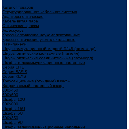
...
Каталог товаров
Структурированная кабельная система
Адаптеры оптические
Кабель витая пара
Оптические кроссы
Аксессуары
Кроссы оптические неукомплектованные
Кроссы оптические укомплектованные
Патч-панели
Шнур коммутационный медный RJ45 (патч-корд)
Шнуры оптические монтажные (пигтейл)
Шнуры оптические соединительные (патч-корд)
Шкафы телекоммуникационные настенные
Cерия LITE
Cерия BASIS
Cерия KEYS
Трехсекционные (откидные) шкафы
Встраиваемый настенный шкаф
600x450
600x600
Шкафы 12U
600x600
Шкафы 15U
Шкафы 6U
600x350
Шкафы 9U
Шкафы телекоммуникационные напольные