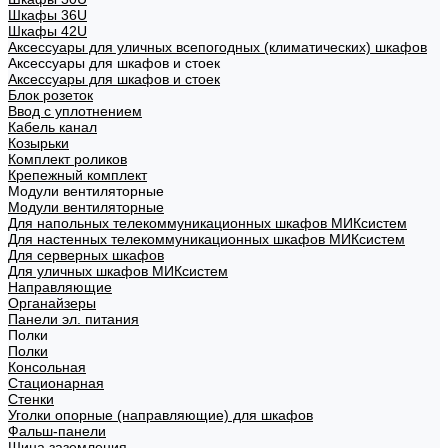
Шкафы 36U
Шкафы 42U
Аксессуары для уличных всепогодных (климатических) шкафов
Аксессуары для шкафов и стоек
Аксессуары для шкафов и стоек
Блок розеток
Ввод с уплотнением
Кабель канал
Козырьки
Комплект роликов
Крепежный комплект
Модули вентиляторные
Модули вентиляторные
Для напольных телекоммуникационных шкафов МИКсистем
Для настенных телекоммуникационных шкафов МИКсистем
Для серверных шкафов
Для уличных шкафов МИКсистем
Направляющие
Органайзеры
Панели эл. питания
Полки
Полки
Консольная
Стационарная
Стенки
Уголки опорные (направляющие) для шкафов
Фальш-панели
Шина заземления