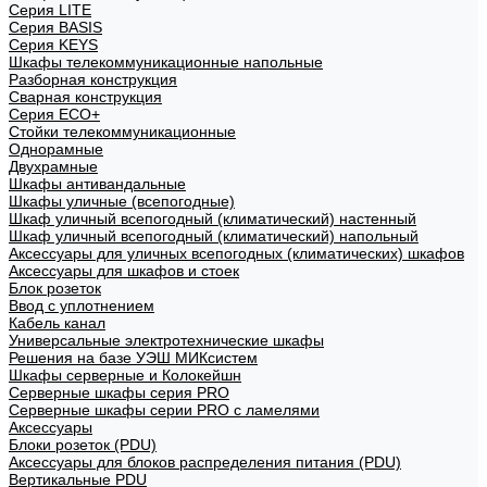
Cерия LITE
Cерия BASIS
Cерия KEYS
Шкафы телекоммуникационные напольные
Разборная конструкция
Сварная конструкция
Серия ECO+
Стойки телекоммуникационные
Однорамные
Двухрамные
Шкафы антивандальные
Шкафы уличные (всепогодные)
Шкаф уличный всепогодный (климатический) настенный
Шкаф уличный всепогодный (климатический) напольный
Аксессуары для уличных всепогодных (климатических) шкафов
Аксессуары для шкафов и стоек
Блок розеток
Ввод с уплотнением
Кабель канал
Универсальные электротехнические шкафы
Решения на базе УЭШ МИКсистем
Шкафы серверные и Колокейшн
Серверные шкафы серия PRO
Серверные шкафы серии PRO с ламелями
Аксессуары
Блоки розеток (PDU)
Аксессуары для блоков распределения питания (PDU)
Вертикальные PDU