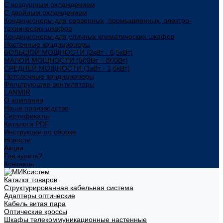
С воздушным охлаждением
С двойным охлаждением
Кондиционеры для серверных, промышленных, электро-
технических шкафов
Кондиционеры для уличных климатических шкафов
Настенные кондиционеры
БОЛЬШОЙ МОЩНОСТИ (2кВт - 6,5кВт)
МАЛОЙ МОЩНОСТИ (500Вт – 800Вт)
СРЕДНЕЙ МОЩНОСТИ (1кВт - 1,5кВт)
Потолочные кондиционеры
Фильтрующие вентиляторы
LANMIR
О компании
Наше производство
Сертификаты
Каталоги PDF
Инструкции по сборке
Новости
Акции
Где купить?
Контакты
Каталог товаров
Структурированная кабельная система
Адаптеры оптические
Кабель витая пара
Оптические кроссы
Шкафы телекоммуникационные настенные