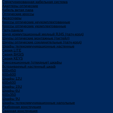
Структурированная кабельная система
Адаптеры оптические
Кабель витая пара
Оптические кроссы
Аксессуары
Кроссы оптические неукомплектованные
Кроссы оптические укомплектованные
Патч-панели
Шнур коммутационный медный RJ45 (патч-корд)
Шнуры оптические монтажные (пигтейл)
Шнуры оптические соединительные (патч-корд)
Шкафы телекоммуникационные настенные
Cерия LITE
Cерия BASIS
Cерия KEYS
Трехсекционные (откидные) шкафы
Встраиваемый настенный шкаф
600x450
600x600
Шкафы 12U
600x600
Шкафы 15U
Шкафы 6U
600x350
Шкафы 9U
Шкафы телекоммуникационные напольные
Разборная конструкция
Сварная конструкция