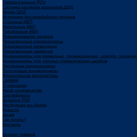
Горизонтальные PDU
Система изоляции коридоров ЦОД
Микро ЦОД
Источники бесперебойного питания
Стоечные ИБП
Напольные ИБП
Трёхфазные ИБП
Резервирование питания
Прецизионные кондиционеры
Прецизионные межрядные
Прецизионные шкафные
Кондиционеры для серверных, промышленных, электро- техниче
Кондиционеры для уличных климатических шкафов
Настенные кондиционеры
Потолочные кондиционеры
Фильтрующие вентиляторы
LANMIR
О компании
Наше производство
Сертификаты
Каталоги PDF
Инструкции по сборке
Новости
Акции
Где купить?
Контакты
...
Каталог товаров