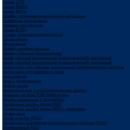
Cерия LITE
Cерия BASIS
Cерия KEYS
Шкафы телекоммуникационные напольные
Разборная конструкция
Сварная конструкция
Серия ECO+
Стойки телекоммуникационные
Однорамные
Двухрамные
Шкафы антивандальные
Шкафы уличные (всепогодные)
Шкаф уличный всепогодный (климатический) настенный
Шкаф уличный всепогодный (климатический) напольный
Аксессуары для уличных всепогодных (климатических) шкафов
Аксессуары для шкафов и стоек
Блок розеток
Ввод с уплотнением
Кабель канал
Универсальные электротехнические шкафы
Решения на базе УЭШ МИКсистем
Шкафы серверные и Колокейшн
Серверные шкафы серия PRO
Серверные шкафы серии PRO с ламелями
Аксессуары
Блоки розеток (PDU)
Аксессуары для блоков распределения питания (PDU)
Вертикальные PDU