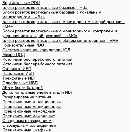
Вертикальные PDU
Блоки розеток вертикальные базовые – «В»
Блоки розеток вертикальные базовый с локальным
мониторингом – «В+»
Блоки розеток вертикальные с мониторингом каждой розетки –
«М+»
Блоки розеток вертикальные с мониторингом, контролем и
управлением каждой розеткой – «МС»
Блоки розеток вертикальные с общим мониторингом – «М»
Горизонтальные PDU
Система изоляции коридоров ЦОД
Микро ЦОД
Источники бесперебойного питания
Источники бесперебойного питания
Стоечные ИБП
Напольные ИБП
Трёхфазные ИБП
Однофазные ИБП
АКБ и блоки батарей
Дополнительные элементы для ИБП
Резервирование питания
Прецизионные кондиционеры
Прецизионные кондиционеры
Прецизионные межрядные
Прецизионные межрядные
С водяным охлаждением
С воздушным охлаждением
Прецизионные шкафные