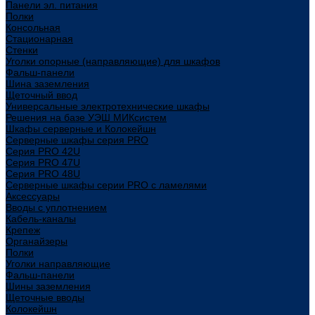
Панели эл. питания
Полки
Консольная
Стационарная
Стенки
Уголки опорные (направляющие) для шкафов
Фальш-панели
Шина заземления
Щеточный ввод
Универсальные электротехнические шкафы
Решения на базе УЭШ МИКсистем
Шкафы серверные и Колокейшн
Серверные шкафы серия PRO
Серия PRO 42U
Серия PRO 47U
Серия PRO 48U
Серверные шкафы серии PRO с ламелями
Аксессуары
Вводы с уплотнением
Кабель-каналы
Крепеж
Органайзеры
Полки
Уголки направляющие
Фальш-панели
Шины заземления
Щеточные вводы
Колокейшн