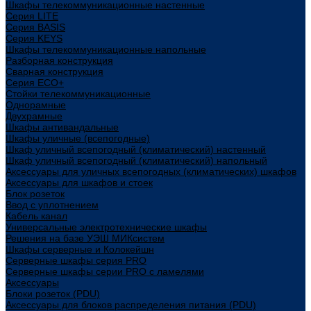
Шкафы телекоммуникационные настенные
Cерия LITE
Cерия BASIS
Cерия KEYS
Шкафы телекоммуникационные напольные
Разборная конструкция
Сварная конструкция
Серия ECO+
Стойки телекоммуникационные
Однорамные
Двухрамные
Шкафы антивандальные
Шкафы уличные (всепогодные)
Шкаф уличный всепогодный (климатический) настенный
Шкаф уличный всепогодный (климатический) напольный
Аксессуары для уличных всепогодных (климатических) шкафов
Аксессуары для шкафов и стоек
Блок розеток
Ввод с уплотнением
Кабель канал
Универсальные электротехнические шкафы
Решения на базе УЭШ МИКсистем
Шкафы серверные и Колокейшн
Серверные шкафы серия PRO
Серверные шкафы серии PRO с ламелями
Аксессуары
Блоки розеток (PDU)
Аксессуары для блоков распределения питания (PDU)