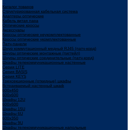
...
Каталог товаров
Структурированная кабельная система
Адаптеры оптические
Кабель витая пара
Оптические кроссы
Аксессуары
Кроссы оптические неукомплектованные
Кроссы оптические укомплектованные
Патч-панели
Шнур коммутационный медный RJ45 (патч-корд)
Шнуры оптические монтажные (пигтейл)
Шнуры оптические соединительные (патч-корд)
Шкафы телекоммуникационные настенные
Cерия LITE
Cерия BASIS
Cерия KEYS
Трехсекционные (откидные) шкафы
Встраиваемый настенный шкаф
600x450
600x600
Шкафы 12U
600x600
Шкафы 15U
Шкафы 6U
600x350
Шкафы 9U
Шкафы телекоммуникационные напольные