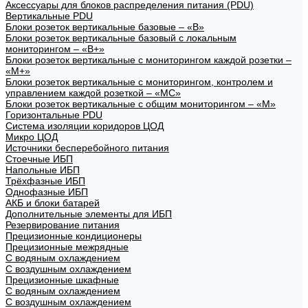
Аксессуары для блоков распределения питания (PDU)
Вертикальные PDU
Блоки розеток вертикальные базовые – «В»
Блоки розеток вертикальные базовый с локальным
мониторингом – «В+»
Блоки розеток вертикальные с мониторингом каждой розетки –
«М+»
Блоки розеток вертикальные с мониторингом, контролем и
управлением каждой розеткой – «МС»
Блоки розеток вертикальные с общим мониторингом – «М»
Горизонтальные PDU
Система изоляции коридоров ЦОД
Микро ЦОД
Источники бесперебойного питания
Стоечные ИБП
Напольные ИБП
Трёхфазные ИБП
Однофазные ИБП
АКБ и блоки батарей
Дополнительные элементы для ИБП
Резервирование питания
Прецизионные кондиционеры
Прецизионные межрядные
С водяным охлаждением
С воздушным охлаждением
Прецизионные шкафные
С водяным охлаждением
С воздушным охлаждением