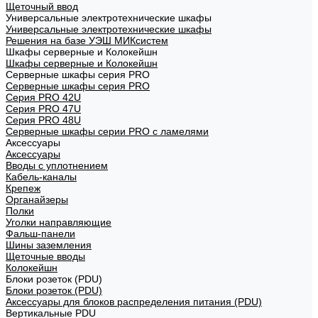
Щеточный ввод
Универсальные электротехнические шкафы
Универсальные электротехнические шкафы
Решения на базе УЭШ МИКсистем
Шкафы серверные и Колокейшн
Шкафы серверные и Колокейшн
Серверные шкафы серия PRO
Серверные шкафы серия PRO
Серия PRO 42U
Серия PRO 47U
Серия PRO 48U
Серверные шкафы серии PRO с ламелями
Аксессуары
Аксессуары
Вводы с уплотнением
Кабель-каналы
Крепеж
Органайзеры
Полки
Уголки направляющие
Фальш-панели
Шины заземления
Щеточные вводы
Колокейшн
Блоки розеток (PDU)
Блоки розеток (PDU)
Аксессуары для блоков распределения питания (PDU)
Вертикальные PDU