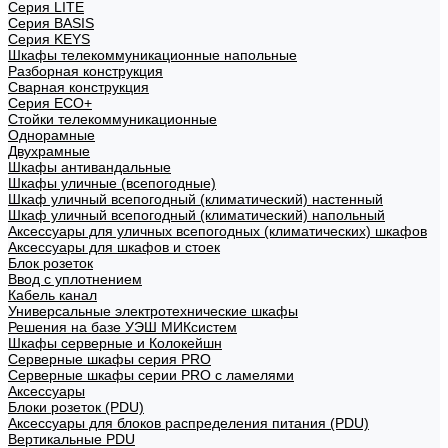
Cерия LITE
Cерия BASIS
Cерия KEYS
Шкафы телекоммуникационные напольные
Разборная конструкция
Сварная конструкция
Серия ECO+
Стойки телекоммуникационные
Однорамные
Двухрамные
Шкафы антивандальные
Шкафы уличные (всепогодные)
Шкаф уличный всепогодный (климатический) настенный
Шкаф уличный всепогодный (климатический) напольный
Аксессуары для уличных всепогодных (климатических) шкафов
Аксессуары для шкафов и стоек
Блок розеток
Ввод с уплотнением
Кабель канал
Универсальные электротехнические шкафы
Решения на базе УЭШ МИКсистем
Шкафы серверные и Колокейшн
Серверные шкафы серия PRO
Серверные шкафы серии PRO с ламелями
Аксессуары
Блоки розеток (PDU)
Аксессуары для блоков распределения питания (PDU)
Вертикальные PDU