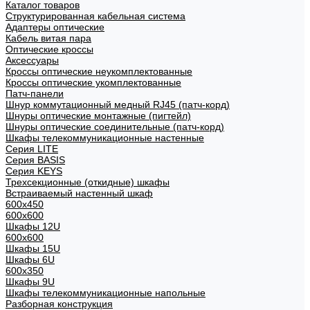
Каталог товаров
Структурированная кабельная система
Адаптеры оптические
Кабель витая пара
Оптические кроссы
Аксессуары
Кроссы оптические неукомплектованные
Кроссы оптические укомплектованные
Патч-панели
Шнур коммутационный медный RJ45 (патч-корд)
Шнуры оптические монтажные (пигтейл)
Шнуры оптические соединительные (патч-корд)
Шкафы телекоммуникационные настенные
Cерия LITE
Cерия BASIS
Cерия KEYS
Трехсекционные (откидные) шкафы
Встраиваемый настенный шкаф
600x450
600x600
Шкафы 12U
600x600
Шкафы 15U
Шкафы 6U
600x350
Шкафы 9U
Шкафы телекоммуникационные напольные
Разборная конструкция