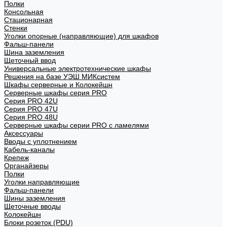
Полки
Консольная
Стационарная
Стенки
Уголки опорные (направляющие) для шкафов
Фальш-панели
Шина заземления
Щеточный ввод
Универсальные электротехнические шкафы
Решения на базе УЭШ МИКсистем
Шкафы серверные и Колокейшн
Серверные шкафы серия PRO
Серия PRO 42U
Серия PRO 47U
Серия PRO 48U
Серверные шкафы серии PRO с ламелями
Аксессуары
Вводы с уплотнением
Кабель-каналы
Крепеж
Органайзеры
Полки
Уголки направляющие
Фальш-панели
Шины заземления
Щеточные вводы
Колокейшн
Блоки розеток (PDU)