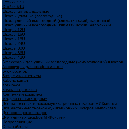
Стойки 47U
Стойки 54U
Шкафы антивандальные
Шкафы уличные (всепогодные)
Шкаф уличный всепогодный (климатический) настенный
Шкаф уличный всепогодный (климатический) напольный
Шкафы 12U
Шкафы 15U
Шкафы 18U
Шкафы 24U
Шкафы 30U
Шкафы 36U
Шкафы 42U
Аксессуары для уличных всепогодных (климатических) шкафов
Аксессуары для шкафов и стоек
Блок розеток
Ввод с уплотнением
Кабель канал
Козырьки
Комплект роликов
Крепежный комплект
Модули вентиляторные
Для напольных телекоммуникационных шкафов МИКсистем
Для настенных телекоммуникационных шкафов МИКсистем
Для серверных шкафов
Для уличных шкафов МИКсистем
Направляющие
Органайзеры