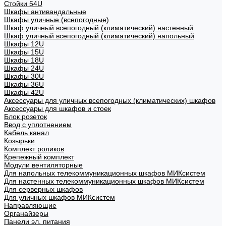
Стойки 54U
Шкафы антивандальные
Шкафы уличные (всепогодные)
Шкаф уличный всепогодный (климатический) настенный
Шкаф уличный всепогодный (климатический) напольный
Шкафы 12U
Шкафы 15U
Шкафы 18U
Шкафы 24U
Шкафы 30U
Шкафы 36U
Шкафы 42U
Аксессуары для уличных всепогодных (климатических) шкафов
Аксессуары для шкафов и стоек
Блок розеток
Ввод с уплотнением
Кабель канал
Козырьки
Комплект роликов
Крепежный комплект
Модули вентиляторные
Для напольных телекоммуникационных шкафов МИКсистем
Для настенных телекоммуникационных шкафов МИКсистем
Для серверных шкафов
Для уличных шкафов МИКсистем
Направляющие
Органайзеры
Панели эл. питания