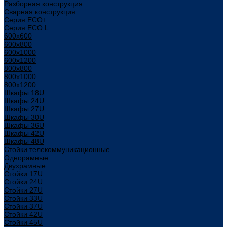
Разборная конструкция
Сварная конструкция
Серия ECO+
Серия ECO L
600x600
600x800
600х1000
600х1200
800x800
800х1000
800х1200
Шкафы 18U
Шкафы 24U
Шкафы 27U
Шкафы 30U
Шкафы 36U
Шкафы 42U
Шкафы 48U
Стойки телекоммуникационные
Однорамные
Двухрамные
Стойки 17U
Стойки 24U
Стойки 27U
Стойки 33U
Стойки 37U
Стойки 42U
Стойки 45U