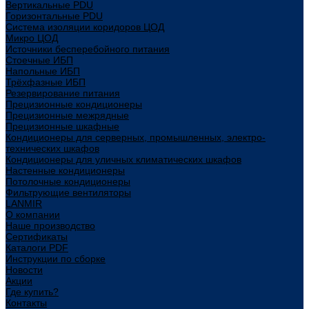
Вертикальные PDU
Горизонтальные PDU
Система изоляции коридоров ЦОД
Микро ЦОД
Источники бесперебойного питания
Стоечные ИБП
Напольные ИБП
Трёхфазные ИБП
Резервирование питания
Прецизионные кондиционеры
Прецизионные межрядные
Прецизионные шкафные
Кондиционеры для серверных, промышленных, электро-
технических шкафов
Кондиционеры для уличных климатических шкафов
Настенные кондиционеры
Потолочные кондиционеры
Фильтрующие вентиляторы
LANMIR
О компании
Наше производство
Сертификаты
Каталоги PDF
Инструкции по сборке
Новости
Акции
Где купить?
Контакты