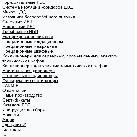
Горизонтальные PDU
Система изоляции коридоров ЦОД
Микро ЦОД
Источники бесперебойного питания
Стоечные ИБП
Напольные ИБП
Трёхфазные ИБП
Резервирование питания
Прецизионные кондиционеры
Прецизионные межрядные
Прецизионные шкафные
Кондиционеры для серверных, промышленных, электро-
технических шкафов
Кондиционеры для уличных климатических шкафов
Настенные кондиционеры
Потолочные кондиционеры
Фильтрующие вентиляторы
LANMIR
О компании
Наше производство
Сертификаты
Каталоги PDF
Инструкции по сборке
Новости
Акции
Где купить?
Контакты
...