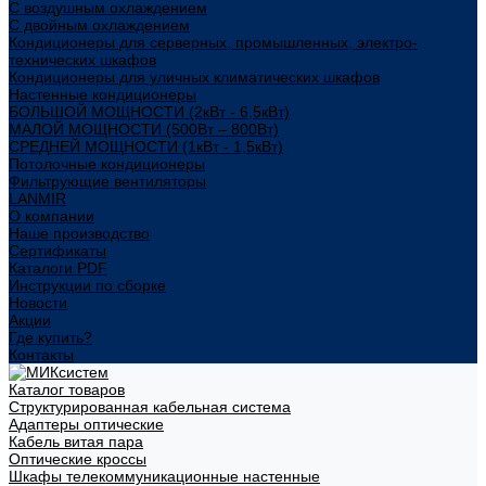
С воздушным охлаждением
С двойным охлаждением
Кондиционеры для серверных, промышленных, электро-
технических шкафов
Кондиционеры для уличных климатических шкафов
Настенные кондиционеры
БОЛЬШОЙ МОЩНОСТИ (2кВт - 6,5кВт)
МАЛОЙ МОЩНОСТИ (500Вт – 800Вт)
СРЕДНЕЙ МОЩНОСТИ (1кВт - 1,5кВт)
Потолочные кондиционеры
Фильтрующие вентиляторы
LANMIR
О компании
Наше производство
Сертификаты
Каталоги PDF
Инструкции по сборке
Новости
Акции
Где купить?
Контакты
Каталог товаров
Структурированная кабельная система
Адаптеры оптические
Кабель витая пара
Оптические кроссы
Шкафы телекоммуникационные настенные