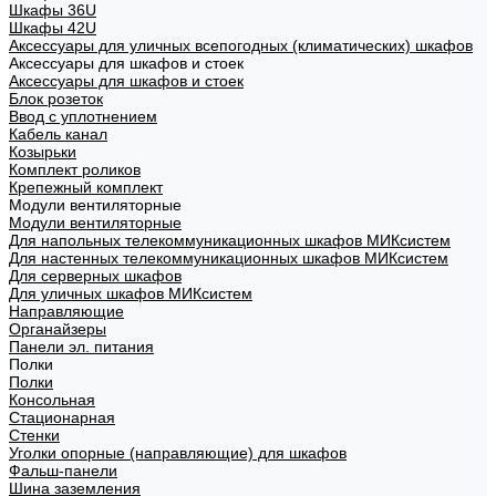
Шкафы 36U
Шкафы 42U
Аксессуары для уличных всепогодных (климатических) шкафов
Аксессуары для шкафов и стоек
Аксессуары для шкафов и стоек
Блок розеток
Ввод с уплотнением
Кабель канал
Козырьки
Комплект роликов
Крепежный комплект
Модули вентиляторные
Модули вентиляторные
Для напольных телекоммуникационных шкафов МИКсистем
Для настенных телекоммуникационных шкафов МИКсистем
Для серверных шкафов
Для уличных шкафов МИКсистем
Направляющие
Органайзеры
Панели эл. питания
Полки
Полки
Консольная
Стационарная
Стенки
Уголки опорные (направляющие) для шкафов
Фальш-панели
Шина заземления