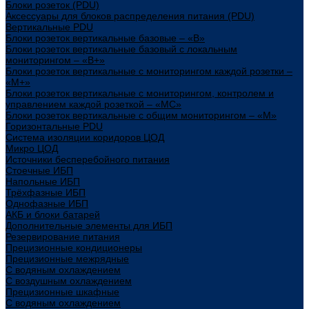
Блоки розеток (PDU)
Аксессуары для блоков распределения питания (PDU)
Вертикальные PDU
Блоки розеток вертикальные базовые – «В»
Блоки розеток вертикальные базовый с локальным
мониторингом – «В+»
Блоки розеток вертикальные с мониторингом каждой розетки –
«М+»
Блоки розеток вертикальные с мониторингом, контролем и
управлением каждой розеткой – «МС»
Блоки розеток вертикальные с общим мониторингом – «М»
Горизонтальные PDU
Система изоляции коридоров ЦОД
Микро ЦОД
Источники бесперебойного питания
Стоечные ИБП
Напольные ИБП
Трёхфазные ИБП
Однофазные ИБП
АКБ и блоки батарей
Дополнительные элементы для ИБП
Резервирование питания
Прецизионные кондиционеры
Прецизионные межрядные
С водяным охлаждением
С воздушным охлаждением
Прецизионные шкафные
С водяным охлаждением