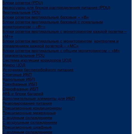
Блоки розеток (PDU)
Аксессуары для блоков распределения питания (PDU)
Вертикальные PDU
Блоки розеток вертикальные базовые – «В»
Блоки розеток вертикальные базовый с локальным
мониторингом – «В+»
Блоки розеток вертикальные с мониторингом каждой розетки –
«М+»
Блоки розеток вертикальные с мониторингом, контролем и
управлением каждой розеткой – «МС»
Блоки розеток вертикальные с общим мониторингом – «М»
Горизонтальные PDU
Система изоляции коридоров ЦОД
Микро ЦОД
Источники бесперебойного питания
Стоечные ИБП
Напольные ИБП
Трёхфазные ИБП
Однофазные ИБП
АКБ и блоки батарей
Дополнительные элементы для ИБП
Резервирование питания
Прецизионные кондиционеры
Прецизионные межрядные
С водяным охлаждением
С воздушным охлаждением
Прецизионные шкафные
С водяным охлаждением