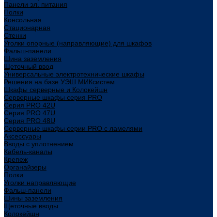
Панели эл. питания
Полки
Консольная
Стационарная
Стенки
Уголки опорные (направляющие) для шкафов
Фальш-панели
Шина заземления
Щеточный ввод
Универсальные электротехнические шкафы
Решения на базе УЭШ МИКсистем
Шкафы серверные и Колокейшн
Серверные шкафы серия PRO
Серия PRO 42U
Серия PRO 47U
Серия PRO 48U
Серверные шкафы серии PRO с ламелями
Аксессуары
Вводы с уплотнением
Кабель-каналы
Крепеж
Органайзеры
Полки
Уголки направляющие
Фальш-панели
Шины заземления
Щеточные вводы
Колокейшн