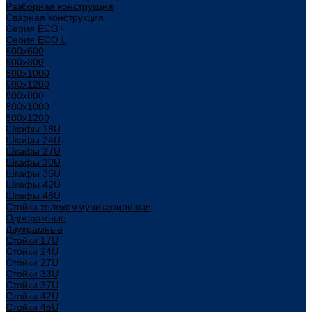
Разборная конструкция
Сварная конструкция
Серия ECO+
Серия ECO L
600x600
600x800
600х1000
600х1200
800x800
800х1000
800х1200
Шкафы 18U
Шкафы 24U
Шкафы 27U
Шкафы 30U
Шкафы 36U
Шкафы 42U
Шкафы 48U
Стойки телекоммуникационные
Однорамные
Двухрамные
Стойки 17U
Стойки 24U
Стойки 27U
Стойки 33U
Стойки 37U
Стойки 42U
Стойки 45U