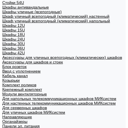
Стойки 54U
Шкафы антивандальные
Шкафы уличные (всепогодные)
Шкаф уличный всепогодный (климатический) настенный
Шкаф уличный всепогодный (климатический) напольный
Шкафы 12U
Шкафы 15U
Шкафы 18U
Шкафы 24U
Шкафы 30U
Шкафы 36U
Шкафы 42U
Аксессуары для уличных всепогодных (климатических) шкафов
Аксессуары для шкафов и стоек
Блок розеток
Ввод с уплотнением
Кабель канал
Козырьки
Комплект роликов
Крепежный комплект
Модули вентиляторные
Для напольных телекоммуникационных шкафов МИКсистем
Для настенных телекоммуникационных шкафов МИКсистем
Для серверных шкафов
Для уличных шкафов МИКсистем
Направляющие
Органайзеры
Панели эл. питания