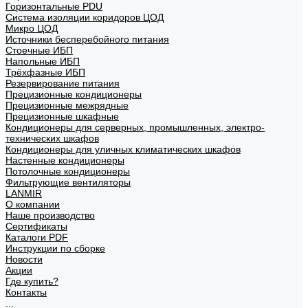
Горизонтальные PDU
Система изоляции коридоров ЦОД
Микро ЦОД
Источники бесперебойного питания
Стоечные ИБП
Напольные ИБП
Трёхфазные ИБП
Резервирование питания
Прецизионные кондиционеры
Прецизионные межрядные
Прецизионные шкафные
Кондиционеры для серверных, промышленных, электро-
технических шкафов
Кондиционеры для уличных климатических шкафов
Настенные кондиционеры
Потолочные кондиционеры
Фильтрующие вентиляторы
LANMIR
О компании
Наше производство
Сертификаты
Каталоги PDF
Инструкции по сборке
Новости
Акции
Где купить?
Контакты
...