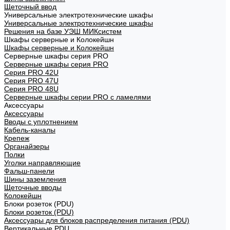
Щеточный ввод
Универсальные электротехнические шкафы
Универсальные электротехнические шкафы
Решения на базе УЭШ МИКсистем
Шкафы серверные и Колокейшн
Шкафы серверные и Колокейшн
Серверные шкафы серия PRO
Серверные шкафы серия PRO
Серия PRO 42U
Серия PRO 47U
Серия PRO 48U
Серверные шкафы серии PRO с ламелями
Аксессуары
Аксессуары
Вводы с уплотнением
Кабель-каналы
Крепеж
Органайзеры
Полки
Уголки направляющие
Фальш-панели
Шины заземления
Щеточные вводы
Колокейшн
Блоки розеток (PDU)
Блоки розеток (PDU)
Аксессуары для блоков распределения питания (PDU)
Вертикальные PDU