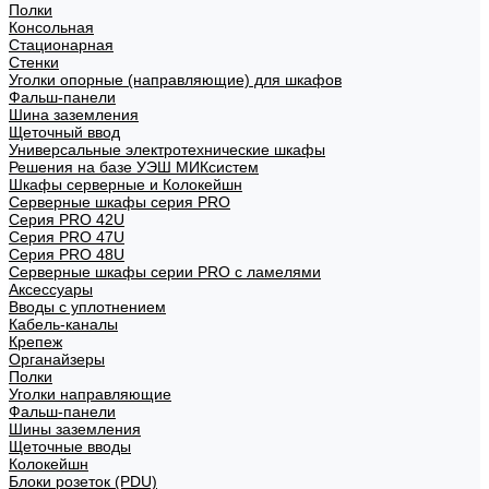
Полки
Консольная
Стационарная
Стенки
Уголки опорные (направляющие) для шкафов
Фальш-панели
Шина заземления
Щеточный ввод
Универсальные электротехнические шкафы
Решения на базе УЭШ МИКсистем
Шкафы серверные и Колокейшн
Серверные шкафы серия PRO
Серия PRO 42U
Серия PRO 47U
Серия PRO 48U
Серверные шкафы серии PRO с ламелями
Аксессуары
Вводы с уплотнением
Кабель-каналы
Крепеж
Органайзеры
Полки
Уголки направляющие
Фальш-панели
Шины заземления
Щеточные вводы
Колокейшн
Блоки розеток (PDU)