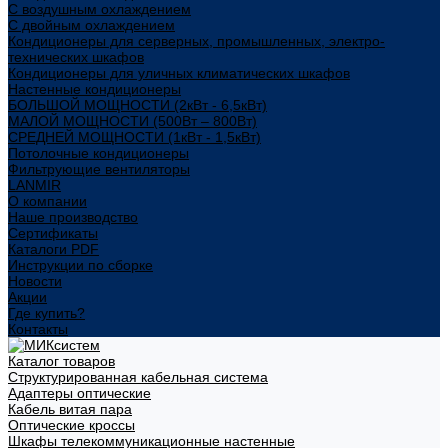
С воздушным охлаждением
С двойным охлаждением
Кондиционеры для серверных, промышленных, электро-
технических шкафов
Кондиционеры для уличных климатических шкафов
Настенные кондиционеры
БОЛЬШОЙ МОЩНОСТИ (2кВт - 6,5кВт)
МАЛОЙ МОЩНОСТИ (500Вт – 800Вт)
СРЕДНЕЙ МОЩНОСТИ (1кВт - 1,5кВт)
Потолочные кондиционеры
Фильтрующие вентиляторы
LANMIR
О компании
Наше производство
Сертификаты
Каталоги PDF
Инструкции по сборке
Новости
Акции
Где купить?
Контакты
Каталог товаров
Структурированная кабельная система
Адаптеры оптические
Кабель витая пара
Оптические кроссы
Шкафы телекоммуникационные настенные