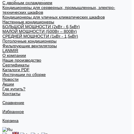
С двойным охлаждением
Кондиционеры для серверных, промышленных, электро-
технических шкафов
Кондиционеры для уличных климатических шкафов
Настенные кондиционеры
БОЛЬШОЙ МОЩНОСТИ (2кВт - 6,5кВт)
МАЛОЙ МОЩНОСТИ (500Вт – 800Вт)
СРЕДНЕЙ МОЩНОСТИ (1кВт - 1,5кВт)
Потолочные кондиционеры
Фильтрующие вентиляторы
LANMIR
О компании
Наше производство
Сертификаты
Каталоги PDF
Инструкции по сборке
Новости
Акции
Где купить?
Контакты
Сравнение
Избранное
Корзина