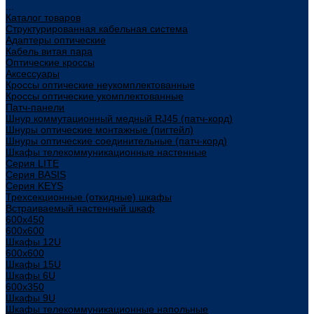
...
Каталог товаров
Структурированная кабельная система
Адаптеры оптические
Кабель витая пара
Оптические кроссы
Аксессуары
Кроссы оптические неукомплектованные
Кроссы оптические укомплектованные
Патч-панели
Шнур коммутационный медный RJ45 (патч-корд)
Шнуры оптические монтажные (пигтейл)
Шнуры оптические соединительные (патч-корд)
Шкафы телекоммуникационные настенные
Cерия LITE
Cерия BASIS
Cерия KEYS
Трехсекционные (откидные) шкафы
Встраиваемый настенный шкаф
600x450
600x600
Шкафы 12U
600x600
Шкафы 15U
Шкафы 6U
600x350
Шкафы 9U
Шкафы телекоммуникационные напольные