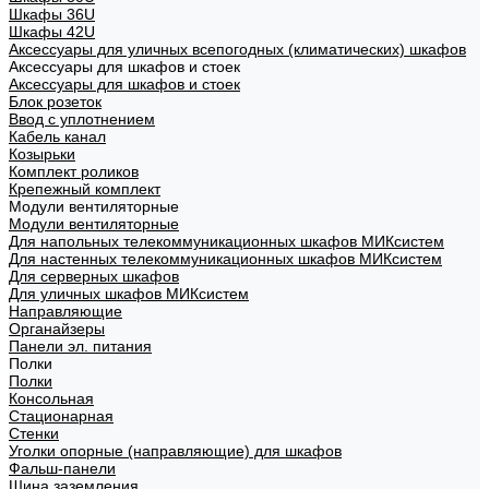
Шкафы 36U
Шкафы 42U
Аксессуары для уличных всепогодных (климатических) шкафов
Аксессуары для шкафов и стоек
Аксессуары для шкафов и стоек
Блок розеток
Ввод с уплотнением
Кабель канал
Козырьки
Комплект роликов
Крепежный комплект
Модули вентиляторные
Модули вентиляторные
Для напольных телекоммуникационных шкафов МИКсистем
Для настенных телекоммуникационных шкафов МИКсистем
Для серверных шкафов
Для уличных шкафов МИКсистем
Направляющие
Органайзеры
Панели эл. питания
Полки
Полки
Консольная
Стационарная
Стенки
Уголки опорные (направляющие) для шкафов
Фальш-панели
Шина заземления