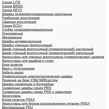
Cерия LITE
Cерия BASIS
Cерия KEYS
Шкафы телекоммуникационные напольные
Разборная конструкция
Сварная конструкция
Серия ECO+
Стойки телекоммуникационные
Однорамные
Двухрамные
Шкафы антивандальные
Шкафы уличные (всепогодные)
Шкаф уличный всепогодный (климатический) настенный
Шкаф уличный всепогодный (климатический) напольный
Аксессуары для уличных всепогодных (климатических) шкафов
Аксессуары для шкафов и стоек
Блок розеток
Ввод с уплотнением
Кабель канал
Универсальные электротехнические шкафы
Решения на базе УЭШ МИКсистем
Шкафы серверные и Колокейшн
Серверные шкафы серия PRO
Серверные шкафы серии PRO с ламелями
Аксессуары
Блоки розеток (PDU)
Аксессуары для блоков распределения питания (PDU)
Вертикальные PDU