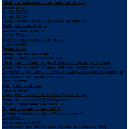
Шкафы телекоммуникационные настенные
Cерия LITE
Cерия BASIS
Cерия KEYS
Шкафы телекоммуникационные напольные
Разборная конструкция
Сварная конструкция
Серия ECO+
Стойки телекоммуникационные
Однорамные
Двухрамные
Шкафы антивандальные
Шкафы уличные (всепогодные)
Шкаф уличный всепогодный (климатический) настенный
Шкаф уличный всепогодный (климатический) напольный
Аксессуары для уличных всепогодных (климатических) шкафов
Аксессуары для шкафов и стоек
Блок розеток
Ввод с уплотнением
Кабель канал
Универсальные электротехнические шкафы
Решения на базе УЭШ МИКсистем
Шкафы серверные и Колокейшн
Серверные шкафы серия PRO
Серверные шкафы серии PRO с ламелями
Аксессуары
Блоки розеток (PDU)
Аксессуары для блоков распределения питания (PDU)