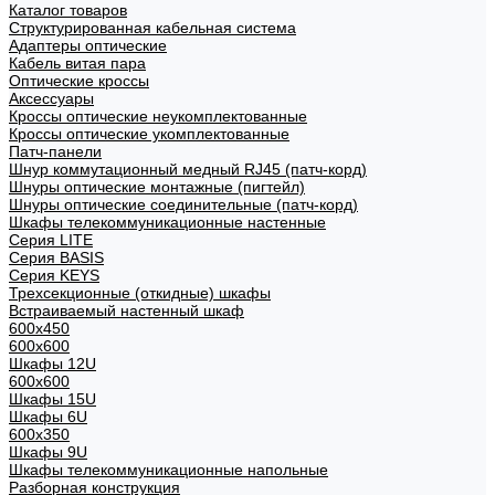
Каталог товаров
Структурированная кабельная система
Адаптеры оптические
Кабель витая пара
Оптические кроссы
Аксессуары
Кроссы оптические неукомплектованные
Кроссы оптические укомплектованные
Патч-панели
Шнур коммутационный медный RJ45 (патч-корд)
Шнуры оптические монтажные (пигтейл)
Шнуры оптические соединительные (патч-корд)
Шкафы телекоммуникационные настенные
Cерия LITE
Cерия BASIS
Cерия KEYS
Трехсекционные (откидные) шкафы
Встраиваемый настенный шкаф
600x450
600x600
Шкафы 12U
600x600
Шкафы 15U
Шкафы 6U
600x350
Шкафы 9U
Шкафы телекоммуникационные напольные
Разборная конструкция