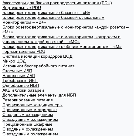
Аксессуары для блоков распределения питания (PDU)
Вертикальные PDU
Блоки розеток вертикальные базовые – «В»
Блоки розеток вертикальные базовый с локальным
мониторингом – «В+»
Блоки розеток вертикальные с мониторингом каждой розетки –
«М+»
Блоки розеток вертикальные с мониторингом, контролем и
управлением каждой розеткой – «МС»
Блоки розеток вертикальные с общим мониторингом – «М»
Горизонтальные PDU
Система изоляции коридоров ЦОД
Микро ЦОД
Источники бесперебойного питания
Стоечные ИБП
Напольные ИБП
Трёхфазные ИБП
Однофазные ИБП
АКБ и блоки батарей
Дополнительные элементы для ИБП
Резервирование питания
Прецизионные кондиционеры
Прецизионные межрядные
С водяным охлаждением
С воздушным охлаждением
Прецизионные шкафные
С водяным охлаждением
С воздушным охлаждением