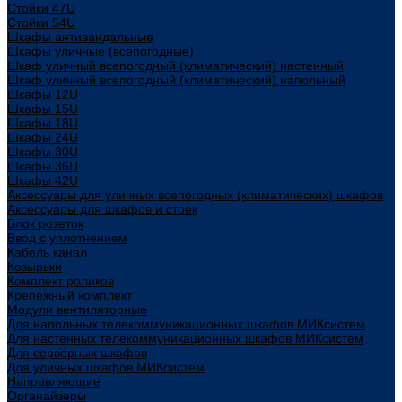
Стойки 47U
Стойки 54U
Шкафы антивандальные
Шкафы уличные (всепогодные)
Шкаф уличный всепогодный (климатический) настенный
Шкаф уличный всепогодный (климатический) напольный
Шкафы 12U
Шкафы 15U
Шкафы 18U
Шкафы 24U
Шкафы 30U
Шкафы 36U
Шкафы 42U
Аксессуары для уличных всепогодных (климатических) шкафов
Аксессуары для шкафов и стоек
Блок розеток
Ввод с уплотнением
Кабель канал
Козырьки
Комплект роликов
Крепежный комплект
Модули вентиляторные
Для напольных телекоммуникационных шкафов МИКсистем
Для настенных телекоммуникационных шкафов МИКсистем
Для серверных шкафов
Для уличных шкафов МИКсистем
Направляющие
Органайзеры