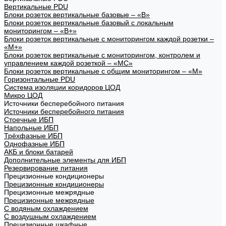
Вертикальные PDU
Блоки розеток вертикальные базовые – «В»
Блоки розеток вертикальные базовый с локальным
мониторингом – «В+»
Блоки розеток вертикальные с мониторингом каждой розетки –
«М+»
Блоки розеток вертикальные с мониторингом, контролем и
управлением каждой розеткой – «МС»
Блоки розеток вертикальные с общим мониторингом – «М»
Горизонтальные PDU
Система изоляции коридоров ЦОД
Микро ЦОД
Источники бесперебойного питания
Источники бесперебойного питания
Стоечные ИБП
Напольные ИБП
Трёхфазные ИБП
Однофазные ИБП
АКБ и блоки батарей
Дополнительные элементы для ИБП
Резервирование питания
Прецизионные кондиционеры
Прецизионные кондиционеры
Прецизионные межрядные
Прецизионные межрядные
С водяным охлаждением
С воздушным охлаждением
Прецизионные шкафные