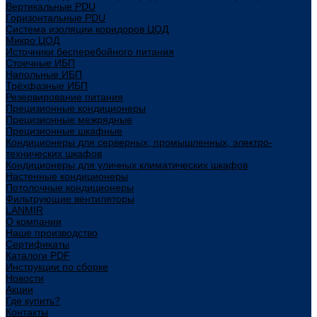
Вертикальные PDU
Горизонтальные PDU
Система изоляции коридоров ЦОД
Микро ЦОД
Источники бесперебойного питания
Стоечные ИБП
Напольные ИБП
Трёхфазные ИБП
Резервирование питания
Прецизионные кондиционеры
Прецизионные межрядные
Прецизионные шкафные
Кондиционеры для серверных, промышленных, электро-
технических шкафов
Кондиционеры для уличных климатических шкафов
Настенные кондиционеры
Потолочные кондиционеры
Фильтрующие вентиляторы
LANMIR
О компании
Наше производство
Сертификаты
Каталоги PDF
Инструкции по сборке
Новости
Акции
Где купить?
Контакты