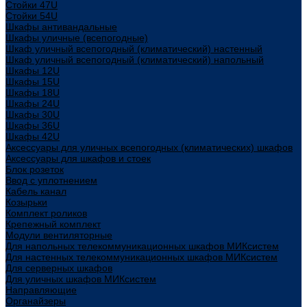
Стойки 47U
Стойки 54U
Шкафы антивандальные
Шкафы уличные (всепогодные)
Шкаф уличный всепогодный (климатический) настенный
Шкаф уличный всепогодный (климатический) напольный
Шкафы 12U
Шкафы 15U
Шкафы 18U
Шкафы 24U
Шкафы 30U
Шкафы 36U
Шкафы 42U
Аксессуары для уличных всепогодных (климатических) шкафов
Аксессуары для шкафов и стоек
Блок розеток
Ввод с уплотнением
Кабель канал
Козырьки
Комплект роликов
Крепежный комплект
Модули вентиляторные
Для напольных телекоммуникационных шкафов МИКсистем
Для настенных телекоммуникационных шкафов МИКсистем
Для серверных шкафов
Для уличных шкафов МИКсистем
Направляющие
Органайзеры