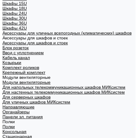
Шкафы 15U
Шкафы 18U
Шкафы 24U
Шкафы 30U
Шкафы 36U
Шкафы 42U
Аксессуары для уличных всепогодных (климатических) шкафов
Аксессуары для шкафов и стоек
Аксессуары для шкафов и стоек
Блок розеток
Ввод с уплотнением
Кабель канал
Козырьки
Комплект роликов
Крепежный комплект
Модули вентиляторные
Модули вентиляторные
Для напольных телекоммуникационных шкафов МИКсистем
Для настенных телекоммуникационных шкафов МИКсистем
Для серверных шкафов
Для уличных шкафов МИКсистем
Направляющие
Органайзеры
Панели эл. питания
Полки
Полки
Консольная
Стационарная