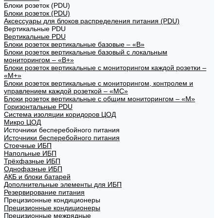
Блоки розеток (PDU)
Блоки розеток (PDU)
Аксессуары для блоков распределения питания (PDU)
Вертикальные PDU
Вертикальные PDU
Блоки розеток вертикальные базовые – «В»
Блоки розеток вертикальные базовый с локальным
мониторингом – «В+»
Блоки розеток вертикальные с мониторингом каждой розетки –
«М+»
Блоки розеток вертикальные с мониторингом, контролем и
управлением каждой розеткой – «МС»
Блоки розеток вертикальные с общим мониторингом – «М»
Горизонтальные PDU
Система изоляции коридоров ЦОД
Микро ЦОД
Источники бесперебойного питания
Источники бесперебойного питания
Стоечные ИБП
Напольные ИБП
Трёхфазные ИБП
Однофазные ИБП
АКБ и блоки батарей
Дополнительные элементы для ИБП
Резервирование питания
Прецизионные кондиционеры
Прецизионные кондиционеры
Прецизионные межрядные