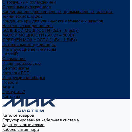
С воздушным охлаждением
С двойным охлаждением
Кондиционеры для серверных, промышленных, электро-
технических шкафов
Кондиционеры для уличных климатических шкафов
Настенные кондиционеры
БОЛЬШОЙ МОЩНОСТИ (2кВт - 6,5кВт)
МАЛОЙ МОЩНОСТИ (500Вт – 800Вт)
СРЕДНЕЙ МОЩНОСТИ (1кВт - 1,5кВт)
Потолочные кондиционеры
Фильтрующие вентиляторы
LANMIR
О компании
Наше производство
Сертификаты
Каталоги PDF
Инструкции по сборке
Новости
Акции
Где купить?
Контакты
Каталог товаров
Структурированная кабельная система
Адаптеры оптические
Кабель витая пара