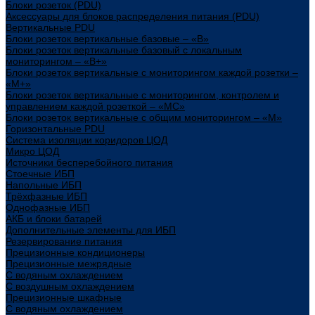
Блоки розеток (PDU)
Аксессуары для блоков распределения питания (PDU)
Вертикальные PDU
Блоки розеток вертикальные базовые – «В»
Блоки розеток вертикальные базовый с локальным
мониторингом – «В+»
Блоки розеток вертикальные с мониторингом каждой розетки –
«М+»
Блоки розеток вертикальные с мониторингом, контролем и
управлением каждой розеткой – «МС»
Блоки розеток вертикальные с общим мониторингом – «М»
Горизонтальные PDU
Система изоляции коридоров ЦОД
Микро ЦОД
Источники бесперебойного питания
Стоечные ИБП
Напольные ИБП
Трёхфазные ИБП
Однофазные ИБП
АКБ и блоки батарей
Дополнительные элементы для ИБП
Резервирование питания
Прецизионные кондиционеры
Прецизионные межрядные
С водяным охлаждением
С воздушным охлаждением
Прецизионные шкафные
С водяным охлаждением