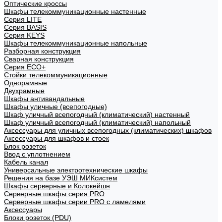
Оптические кроссы
Шкафы телекоммуникационные настенные
Cерия LITE
Cерия BASIS
Cерия KEYS
Шкафы телекоммуникационные напольные
Разборная конструкция
Сварная конструкция
Серия ECO+
Стойки телекоммуникационные
Однорамные
Двухрамные
Шкафы антивандальные
Шкафы уличные (всепогодные)
Шкаф уличный всепогодный (климатический) настенный
Шкаф уличный всепогодный (климатический) напольный
Аксессуары для уличных всепогодных (климатических) шкафов
Аксессуары для шкафов и стоек
Блок розеток
Ввод с уплотнением
Кабель канал
Универсальные электротехнические шкафы
Решения на базе УЭШ МИКсистем
Шкафы серверные и Колокейшн
Серверные шкафы серия PRO
Серверные шкафы серии PRO с ламелями
Аксессуары
Блоки розеток (PDU)