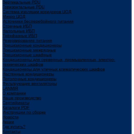
Вертикальные PDU
Горизонтальные PDU
Система изоляции коридоров ЦОД
Микро ЦОД
Источники бесперебойного питания
Стоечные ИБП
Напольные ИБП
Трёхфазные ИБП
Резервирование питания
Прецизионные кондиционеры
Прецизионные межрядные
Прецизионные шкафные
Кондиционеры для серверных, промышленных, электро-
технических шкафов
Кондиционеры для уличных климатических шкафов
Настенные кондиционеры
Потолочные кондиционеры
Фильтрующие вентиляторы
LANMIR
О компании
Наше производство
Сертификаты
Каталоги PDF
Инструкции по сборке
Новости
Акции
Где купить?
Контакты