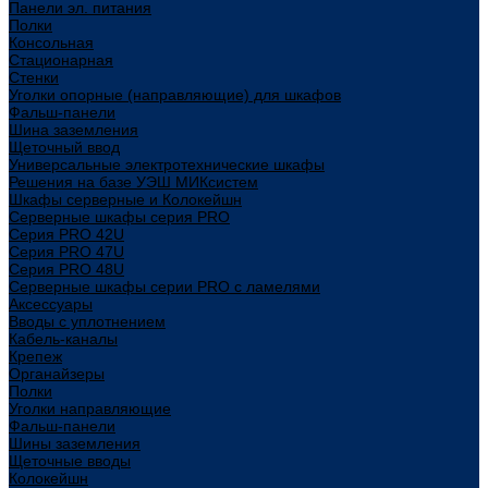
Панели эл. питания
Полки
Консольная
Стационарная
Стенки
Уголки опорные (направляющие) для шкафов
Фальш-панели
Шина заземления
Щеточный ввод
Универсальные электротехнические шкафы
Решения на базе УЭШ МИКсистем
Шкафы серверные и Колокейшн
Серверные шкафы серия PRO
Серия PRO 42U
Серия PRO 47U
Серия PRO 48U
Серверные шкафы серии PRO с ламелями
Аксессуары
Вводы с уплотнением
Кабель-каналы
Крепеж
Органайзеры
Полки
Уголки направляющие
Фальш-панели
Шины заземления
Щеточные вводы
Колокейшн