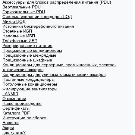
Аксессуары для блоков распределения питания (PDU)
Вертикальные PDU
Горизонтальные PDU
Система изоляции коридоров ЦОД
Микро ЦОД
Источники бесперебойного питания
Стоечные ИБП
Напольные ИБП
Трёхфазные ИБП
Резервирование питания
Прецизионные кондиционеры
Прецизионные межрядные
Прецизионные шкафные
Кондиционеры для серверных, промышленных, электро-
технических шкафов
Кондиционеры для уличных климатических шкафов
Настенные кондиционеры
Потолочные кондиционеры
Фильтрующие вентиляторы
LANMIR
О компании
Наше производство
Сертификаты
Каталоги PDF
Инструкции по сборке
Новости
Акции
Где купить?