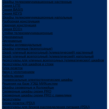
Шкафы телекоммуникационные настенные
Cерия LITE
Cерия BASIS
Cерия KEYS
Шкафы телекоммуникационные напольные
Разборная конструкция
Сварная конструкция
Серия ECO+
Стойки телекоммуникационные
Однорамные
Двухрамные
Шкафы антивандальные
Шкафы уличные (всепогодные)
Шкаф уличный всепогодный (климатический) настенный
Шкаф уличный всепогодный (климатический) напольный
Аксессуары для уличных всепогодных (климатических) шкафов
Аксессуары для шкафов и стоек
Блок розеток
Ввод с уплотнением
Кабель канал
Универсальные электротехнические шкафы
Решения на базе УЭШ МИКсистем
Шкафы серверные и Колокейшн
Серверные шкафы серия PRO
Серверные шкафы серии PRO с ламелями
Аксессуары
Блоки розеток (PDU)
Аксессуары для блоков распределения питания (PDU)