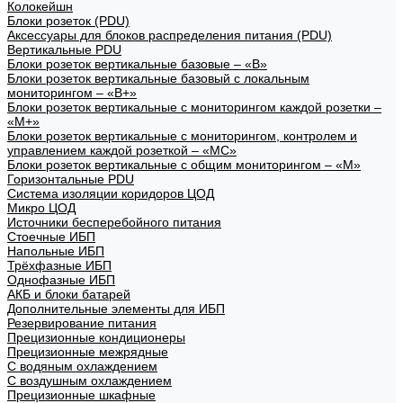
Колокейшн
Блоки розеток (PDU)
Аксессуары для блоков распределения питания (PDU)
Вертикальные PDU
Блоки розеток вертикальные базовые – «В»
Блоки розеток вертикальные базовый с локальным
мониторингом – «В+»
Блоки розеток вертикальные с мониторингом каждой розетки –
«М+»
Блоки розеток вертикальные с мониторингом, контролем и
управлением каждой розеткой – «МС»
Блоки розеток вертикальные с общим мониторингом – «М»
Горизонтальные PDU
Система изоляции коридоров ЦОД
Микро ЦОД
Источники бесперебойного питания
Стоечные ИБП
Напольные ИБП
Трёхфазные ИБП
Однофазные ИБП
АКБ и блоки батарей
Дополнительные элементы для ИБП
Резервирование питания
Прецизионные кондиционеры
Прецизионные межрядные
С водяным охлаждением
С воздушным охлаждением
Прецизионные шкафные