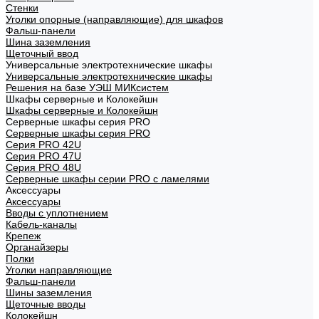
Стенки
Уголки опорные (направляющие) для шкафов
Фальш-панели
Шина заземления
Щеточный ввод
Универсальные электротехнические шкафы
Универсальные электротехнические шкафы
Решения на базе УЭШ МИКсистем
Шкафы серверные и Колокейшн
Шкафы серверные и Колокейшн
Серверные шкафы серия PRO
Серверные шкафы серия PRO
Серия PRO 42U
Серия PRO 47U
Серия PRO 48U
Серверные шкафы серии PRO с ламелями
Аксессуары
Аксессуары
Вводы с уплотнением
Кабель-каналы
Крепеж
Органайзеры
Полки
Уголки направляющие
Фальш-панели
Шины заземления
Щеточные вводы
Колокейшн