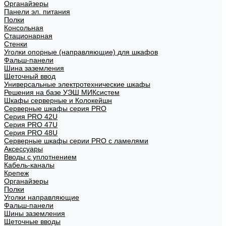
Органайзеры
Панели эл. питания
Полки
Консольная
Стационарная
Стенки
Уголки опорные (направляющие) для шкафов
Фальш-панели
Шина заземления
Щеточный ввод
Универсальные электротехнические шкафы
Решения на базе УЭШ МИКсистем
Шкафы серверные и Колокейшн
Серверные шкафы серия PRO
Серия PRO 42U
Серия PRO 47U
Серия PRO 48U
Серверные шкафы серии PRO с ламелями
Аксессуары
Вводы с уплотнением
Кабель-каналы
Крепеж
Органайзеры
Полки
Уголки направляющие
Фальш-панели
Шины заземления
Щеточные вводы