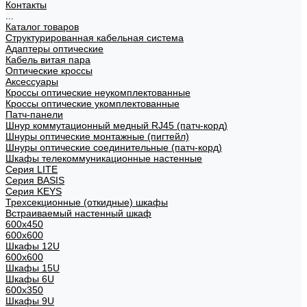
Контакты
...
Каталог товаров
Структурированная кабельная система
Адаптеры оптические
Кабель витая пара
Оптические кроссы
Аксессуары
Кроссы оптические неукомплектованные
Кроссы оптические укомплектованные
Патч-панели
Шнур коммутационный медный RJ45 (патч-корд)
Шнуры оптические монтажные (пигтейл)
Шнуры оптические соединительные (патч-корд)
Шкафы телекоммуникационные настенные
Cерия LITE
Cерия BASIS
Cерия KEYS
Трехсекционные (откидные) шкафы
Встраиваемый настенный шкаф
600x450
600x600
Шкафы 12U
600x600
Шкафы 15U
Шкафы 6U
600x350
Шкафы 9U