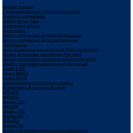
...
Каталог товаров
Структурированная кабельная система
Адаптеры оптические
Кабель витая пара
Оптические кроссы
Аксессуары
Кроссы оптические неукомплектованные
Кроссы оптические укомплектованные
Патч-панели
Шнур коммутационный медный RJ45 (патч-корд)
Шнуры оптические монтажные (пигтейл)
Шнуры оптические соединительные (патч-корд)
Шкафы телекоммуникационные настенные
Cерия LITE
Cерия BASIS
Cерия KEYS
Трехсекционные (откидные) шкафы
Встраиваемый настенный шкаф
600x450
600x600
Шкафы 12U
600x600
Шкафы 15U
Шкафы 6U
600x350
Шкафы 9U
Шкафы телекоммуникационные напольные