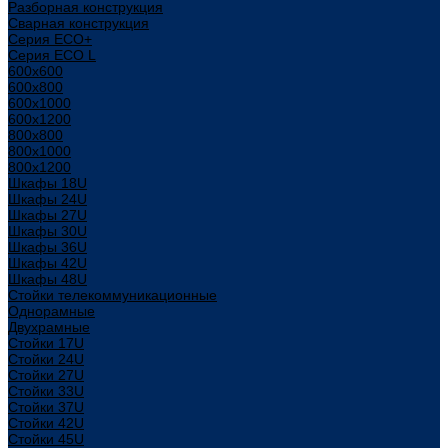
Разборная конструкция
Сварная конструкция
Серия ECO+
Серия ECO L
600x600
600x800
600х1000
600х1200
800x800
800х1000
800х1200
Шкафы 18U
Шкафы 24U
Шкафы 27U
Шкафы 30U
Шкафы 36U
Шкафы 42U
Шкафы 48U
Стойки телекоммуникационные
Однорамные
Двухрамные
Стойки 17U
Стойки 24U
Стойки 27U
Стойки 33U
Стойки 37U
Стойки 42U
Стойки 45U