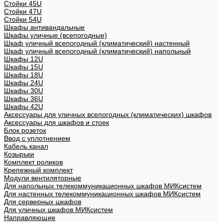
Стойки 45U
Стойки 47U
Стойки 54U
Шкафы антивандальные
Шкафы уличные (всепогодные)
Шкаф уличный всепогодный (климатический) настенный
Шкаф уличный всепогодный (климатический) напольный
Шкафы 12U
Шкафы 15U
Шкафы 18U
Шкафы 24U
Шкафы 30U
Шкафы 36U
Шкафы 42U
Аксессуары для уличных всепогодных (климатических) шкафов
Аксессуары для шкафов и стоек
Блок розеток
Ввод с уплотнением
Кабель канал
Козырьки
Комплект роликов
Крепежный комплект
Модули вентиляторные
Для напольных телекоммуникационных шкафов МИКсистем
Для настенных телекоммуникационных шкафов МИКсистем
Для серверных шкафов
Для уличных шкафов МИКсистем
Направляющие