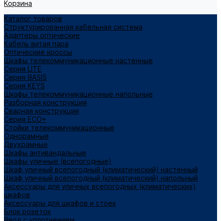
Корзина
Каталог товаров
Структурированная кабельная система
Адаптеры оптические
Кабель витая пара
Оптические кроссы
Шкафы телекоммуникационные настенные
Cерия LITE
Cерия BASIS
Cерия KEYS
Шкафы телекоммуникационные напольные
Разборная конструкция
Сварная конструкция
Серия ECO+
Стойки телекоммуникационные
Однорамные
Двухрамные
Шкафы антивандальные
Шкафы уличные (всепогодные)
Шкаф уличный всепогодный (климатический) настенный
Шкаф уличный всепогодный (климатический) напольный
Аксессуары для уличных всепогодных (климатических)
шкафов
Аксессуары для шкафов и стоек
Блок розеток
Ввод с уплотнением