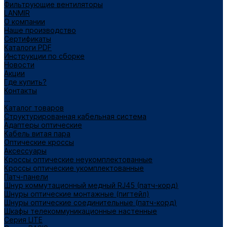
Фильтрующие вентиляторы
LANMIR
О компании
Наше производство
Сертификаты
Каталоги PDF
Инструкции по сборке
Новости
Акции
Где купить?
Контакты
...
Каталог товаров
Структурированная кабельная система
Адаптеры оптические
Кабель витая пара
Оптические кроссы
Аксессуары
Кроссы оптические неукомплектованные
Кроссы оптические укомплектованные
Патч-панели
Шнур коммутационный медный RJ45 (патч-корд)
Шнуры оптические монтажные (пигтейл)
Шнуры оптические соединительные (патч-корд)
Шкафы телекоммуникационные настенные
Cерия LITE