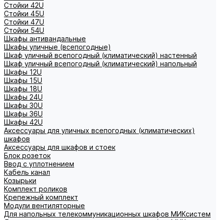
Стойки 42U
Стойки 45U
Стойки 47U
Стойки 54U
Шкафы антивандальные
Шкафы уличные (всепогодные)
Шкаф уличный всепогодный (климатический) настенный
Шкаф уличный всепогодный (климатический) напольный
Шкафы 12U
Шкафы 15U
Шкафы 18U
Шкафы 24U
Шкафы 30U
Шкафы 36U
Шкафы 42U
Аксессуары для уличных всепогодных (климатических)
шкафов
Аксессуары для шкафов и стоек
Блок розеток
Ввод с уплотнением
Кабель канал
Козырьки
Комплект роликов
Крепежный комплект
Модули вентиляторные
Для напольных телекоммуникационных шкафов МИКсистем