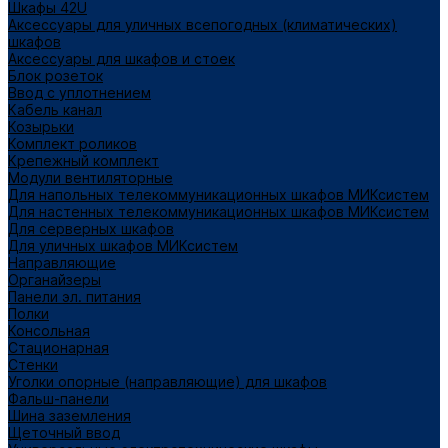
Шкафы 42U
Аксессуары для уличных всепогодных (климатических)
шкафов
Аксессуары для шкафов и стоек
Блок розеток
Ввод с уплотнением
Кабель канал
Козырьки
Комплект роликов
Крепежный комплект
Модули вентиляторные
Для напольных телекоммуникационных шкафов МИКсистем
Для настенных телекоммуникационных шкафов МИКсистем
Для серверных шкафов
Для уличных шкафов МИКсистем
Направляющие
Органайзеры
Панели эл. питания
Полки
Консольная
Стационарная
Стенки
Уголки опорные (направляющие) для шкафов
Фальш-панели
Шина заземления
Щеточный ввод