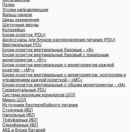
Полки
Уголки направляющие
Фальш-панели
Шины заземления
Щеточные вводы
Колокейшн
Блоки розеток (PDU)
Аксессуары для блоков распределения питания (PDU)
Вертикальные PDU
Блоки розеток вертикальные базовые – «В»
Блоки розеток вертикальные базовый с локальным
мониторингом – «В+»
Блоки розеток вертикальные с мониторингом каждой
розетки – «М+»
Блоки розеток вертикальные с мониторингом, контролем и
управлением каждой розеткой – «МС»
Блоки розеток вертикальные с общим мониторингом – «М»
Горизонтальные PDU
Система изоляции коридоров ЦОД
Микро ЦОД
Источники бесперебойного питания
Стоечные ИБП
Напольные ИБП
Трёхфазные ИБП
Однофазные ИБП
АКБ и блоки батарей