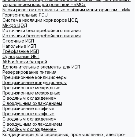
управлением каждой розеткой – «МС»
Блоки розеток вертикальные с общим мониторингом – «М»
Горизонтальные PDU
Система изоляции коридоров ЦОД
Микро ЦОД
Источники бесперебойного питания
Источники бесперебойного питания
Стоечные ИБП
Напольные ИБП
Трёхфазные ИБП
Однофазные ИБП
АКБ и блоки батарей
Дополнительные элементы для ИБП
Резервирование питания
Прецизионные кондиционеры
Прецизионные кондиционеры
Прецизионные межрядные
Прецизионные межрядные
С водяным охлаждением
С воздушным охлаждением
Прецизионные шкафные
Прецизионные шкафные
С водяным охлаждением
С воздушным охлаждением
С двойным охлаждением
Кондиционеры для серверных, промышленных, электро-