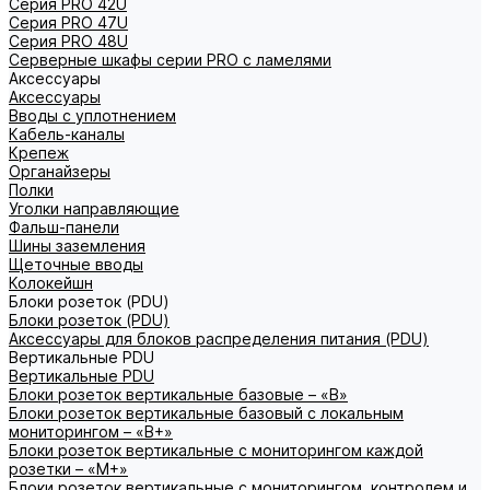
Серия PRO 42U
Серия PRO 47U
Серия PRO 48U
Серверные шкафы серии PRO с ламелями
Аксессуары
Аксессуары
Вводы с уплотнением
Кабель-каналы
Крепеж
Органайзеры
Полки
Уголки направляющие
Фальш-панели
Шины заземления
Щеточные вводы
Колокейшн
Блоки розеток (PDU)
Блоки розеток (PDU)
Аксессуары для блоков распределения питания (PDU)
Вертикальные PDU
Вертикальные PDU
Блоки розеток вертикальные базовые – «В»
Блоки розеток вертикальные базовый с локальным
мониторингом – «В+»
Блоки розеток вертикальные с мониторингом каждой
розетки – «М+»
Блоки розеток вертикальные с мониторингом, контролем и