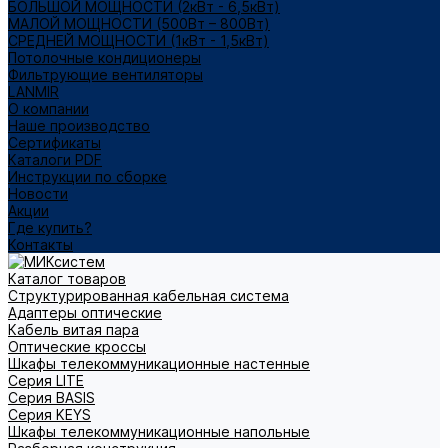
БОЛЬШОЙ МОЩНОСТИ (2кВт - 6,5кВт)
МАЛОЙ МОЩНОСТИ (500Вт – 800Вт)
СРЕДНЕЙ МОЩНОСТИ (1кВт - 1,5кВт)
Потолочные кондиционеры
Фильтрующие вентиляторы
LANMIR
О компании
Наше производство
Сертификаты
Каталоги PDF
Инструкции по сборке
Новости
Акции
Где купить?
Контакты
Каталог товаров
Структурированная кабельная система
Адаптеры оптические
Кабель витая пара
Оптические кроссы
Шкафы телекоммуникационные настенные
Cерия LITE
Cерия BASIS
Cерия KEYS
Шкафы телекоммуникационные напольные