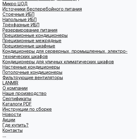
Микро ЦОД
Источники бесперебойного питания
Стоечные ИБП
Напольные ИБП
Трёхфазные ИБП
Резервирование питания
Прецизионные кондиционеры
Прецизионные межрядные
Прецизионные шкафные
Кондиционеры для серверных, промышленных, электро-
технических шкафов
Кондиционеры для уличных климатических шкафов
Настенные кондиционеры
Потолочные кондиционеры
Фильтрующие вентиляторы
LANMIR
О компании
Наше производство
Сертификаты
Каталоги PDF
Инструкции по сборке
Новости
Акции
Где купить?
Контакты
...