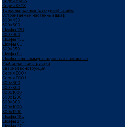
Cерия BASIS
Cерия KEYS
Трехсекционные (откидные) шкафы
Встраиваемый настенный шкаф
600x450
600x600
Шкафы 12U
600x600
Шкафы 15U
Шкафы 6U
600x350
Шкафы 9U
Шкафы телекоммуникационные напольные
Разборная конструкция
Сварная конструкция
Серия ECO+
Серия ECO L
600x600
600x800
600х1000
600х1200
800x800
800х1000
800х1200
Шкафы 18U
Шкафы 24U
Шкафы 27U