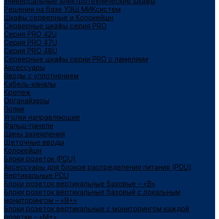
Универсальные электротехнические шкафы
Решения на базе УЭШ МИКсистем
Шкафы серверные и Колокейшн
Серверные шкафы серия PRO
Серия PRO 42U
Серия PRO 47U
Серия PRO 48U
Серверные шкафы серии PRO с ламелями
Аксессуары
Вводы с уплотнением
Кабель-каналы
Крепеж
Органайзеры
Полки
Уголки направляющие
Фальш-панели
Шины заземления
Щеточные вводы
Колокейшн
Блоки розеток (PDU)
Аксессуары для блоков распределения питания (PDU)
Вертикальные PDU
Блоки розеток вертикальные базовые – «В»
Блоки розеток вертикальные базовый с локальным
мониторингом – «В+»
Блоки розеток вертикальные с мониторингом каждой
розетки – «М+»