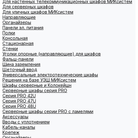
Для настенных телекоммуникационных шкафов МИКсистем
Для серверных шкафов
Для уличных шкафов МИКсистем
Направляющие
Органайзеры
Панели эл. питания
Полки
Консольная
Стационарная
Стенки
Уголки опорные (направляющие) для шкафов
Фальш-панели
Шина заземления
Щеточный ввод
Универсальные электротехнические шкафы
Решения на базе УЭШ МИКсистем
Шкафы серверные и Колокейшн
Серверные шкафы серия PRO
Серия PRO 42U
Серия PRO 47U
Серия PRO 48U
Серверные шкафы серии PRO с ламелями
Аксессуары
Вводы с уплотнением
Кабель-каналы
Крепеж
Органайзеры