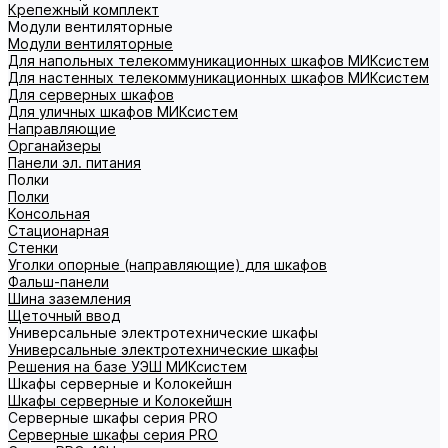
Крепежный комплект
Модули вентиляторные
Модули вентиляторные
Для напольных телекоммуникационных шкафов МИКсистем
Для настенных телекоммуникационных шкафов МИКсистем
Для серверных шкафов
Для уличных шкафов МИКсистем
Направляющие
Органайзеры
Панели эл. питания
Полки
Полки
Консольная
Стационарная
Стенки
Уголки опорные (направляющие) для шкафов
Фальш-панели
Шина заземления
Щеточный ввод
Универсальные электротехнические шкафы
Универсальные электротехнические шкафы
Решения на базе УЭШ МИКсистем
Шкафы серверные и Колокейшн
Шкафы серверные и Колокейшн
Серверные шкафы серия PRO
Серверные шкафы серия PRO