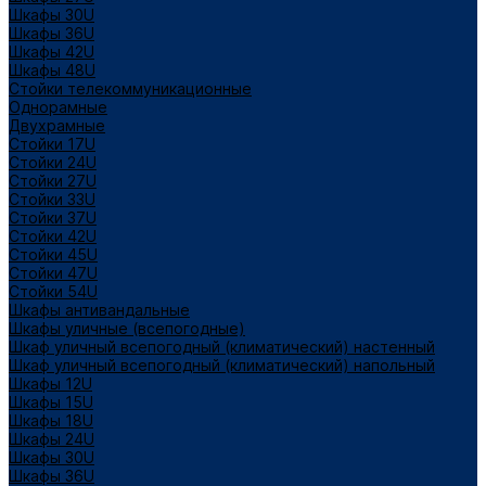
Шкафы 30U
Шкафы 36U
Шкафы 42U
Шкафы 48U
Стойки телекоммуникационные
Однорамные
Двухрамные
Стойки 17U
Стойки 24U
Стойки 27U
Стойки 33U
Стойки 37U
Стойки 42U
Стойки 45U
Стойки 47U
Стойки 54U
Шкафы антивандальные
Шкафы уличные (всепогодные)
Шкаф уличный всепогодный (климатический) настенный
Шкаф уличный всепогодный (климатический) напольный
Шкафы 12U
Шкафы 15U
Шкафы 18U
Шкафы 24U
Шкафы 30U
Шкафы 36U