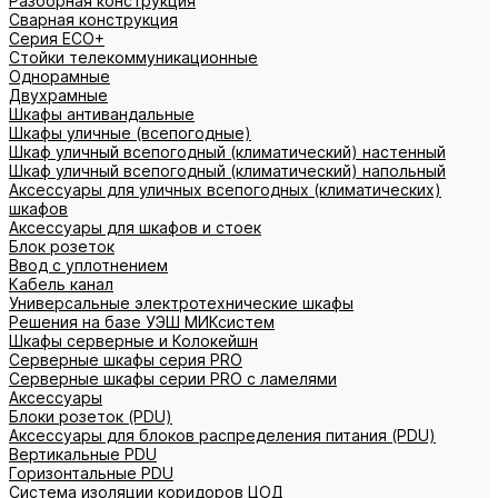
Разборная конструкция
Сварная конструкция
Серия ECO+
Стойки телекоммуникационные
Однорамные
Двухрамные
Шкафы антивандальные
Шкафы уличные (всепогодные)
Шкаф уличный всепогодный (климатический) настенный
Шкаф уличный всепогодный (климатический) напольный
Аксессуары для уличных всепогодных (климатических)
шкафов
Аксессуары для шкафов и стоек
Блок розеток
Ввод с уплотнением
Кабель канал
Универсальные электротехнические шкафы
Решения на базе УЭШ МИКсистем
Шкафы серверные и Колокейшн
Серверные шкафы серия PRO
Серверные шкафы серии PRO с ламелями
Аксессуары
Блоки розеток (PDU)
Аксессуары для блоков распределения питания (PDU)
Вертикальные PDU
Горизонтальные PDU
Система изоляции коридоров ЦОД