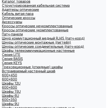
Каталог товаров
Структурированная кабельная система
Адаптеры оптические
Кабель витая пара
Оптические кроссы
Аксессуары
Кроссы оптические неукомплектованные
Кроссы оптические укомплектованные
Патч-панели
Шнур коммутационный медный RJ45 (патч-корд)
Шнуры оптические монтажные (пигтейл)
Шнуры оптические соединительные (патч-корд)
Шкафы телекоммуникационные настенные
Cерия LITE
Cерия BASIS
Cерия KEYS
Трехсекционные (откидные) шкафы
Встраиваемый настенный шкаф
600x450
600x600
Шкафы 12U
600x600
Шкафы 15U
Шкафы 6U
600x350
Шкафы 9U
Шкафы телекоммуникационные напольные