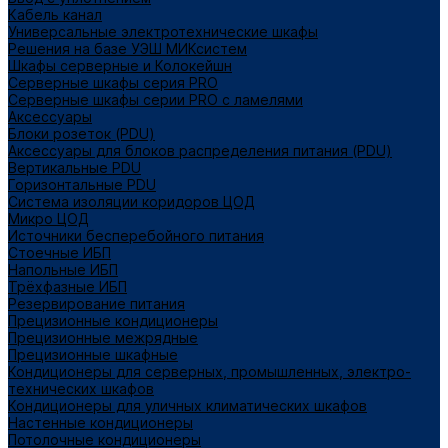
Кабель канал
Универсальные электротехнические шкафы
Решения на базе УЭШ МИКсистем
Шкафы серверные и Колокейшн
Серверные шкафы серия PRO
Серверные шкафы серии PRO с ламелями
Аксессуары
Блоки розеток (PDU)
Аксессуары для блоков распределения питания (PDU)
Вертикальные PDU
Горизонтальные PDU
Система изоляции коридоров ЦОД
Микро ЦОД
Источники бесперебойного питания
Стоечные ИБП
Напольные ИБП
Трёхфазные ИБП
Резервирование питания
Прецизионные кондиционеры
Прецизионные межрядные
Прецизионные шкафные
Кондиционеры для серверных, промышленных, электро-
технических шкафов
Кондиционеры для уличных климатических шкафов
Настенные кондиционеры
Потолочные кондиционеры