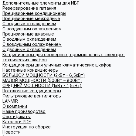
Дополнительные элементы для ИБП
Резервирование питания
Прецизионные кондиционеры
Прецизионные межрядные
С водяным охлаждением
С воздушным охлаждением
Прецизионные шкафные
С водяным охлаждением
С воздушным охлаждением
С двойным охлаждением
Кондиционеры для серверных, промышленных, электро-
технических шкафов
Кондиционеры для уличных климатических шкафов
Настенные кондиционеры
БОЛЬШОЙ МОЩНОСТИ (2кВт - 6,5кВт)
МАЛОЙ МОЩНОСТИ (500Вт – 800Вт)
СРЕДНЕЙ МОЩНОСТИ (1кВт - 1,5кВт)
Потолочные кондиционеры
Фильтрующие вентиляторы
LANMIR
О компании
Наше производство
Сертификаты
Каталоги PDF
Инструкции по сборке
Новости