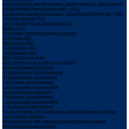
Блоки розеток вертикальные с мониторингом, контролем и
управлением каждой розеткой – «МС»
Блоки розеток вертикальные с общим мониторингом – «М»
Горизонтальные PDU
Система изоляции коридоров ЦОД
Микро ЦОД
Источники бесперебойного питания
Стоечные ИБП
Напольные ИБП
Трёхфазные ИБП
Однофазные ИБП
АКБ и блоки батарей
Дополнительные элементы для ИБП
Резервирование питания
Прецизионные кондиционеры
Прецизионные межрядные
С водяным охлаждением
С воздушным охлаждением
Прецизионные шкафные
С водяным охлаждением
С воздушным охлаждением
С двойным охлаждением
Кондиционеры для серверных, промышленных, электро-
технических шкафов
Кондиционеры для уличных климатических шкафов
Настенные кондиционеры