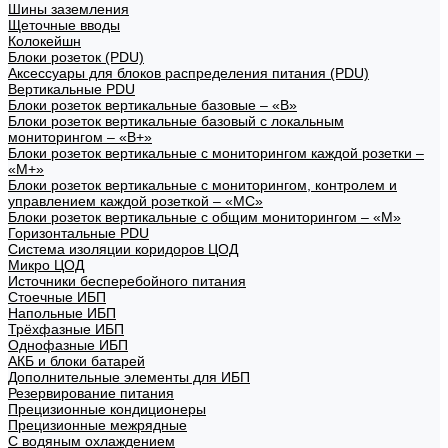
Шины заземления
Щеточные вводы
Колокейшн
Блоки розеток (PDU)
Аксессуары для блоков распределения питания (PDU)
Вертикальные PDU
Блоки розеток вертикальные базовые – «В»
Блоки розеток вертикальные базовый с локальным
мониторингом – «В+»
Блоки розеток вертикальные с мониторингом каждой розетки –
«М+»
Блоки розеток вертикальные с мониторингом, контролем и
управлением каждой розеткой – «МС»
Блоки розеток вертикальные с общим мониторингом – «М»
Горизонтальные PDU
Система изоляции коридоров ЦОД
Микро ЦОД
Источники бесперебойного питания
Стоечные ИБП
Напольные ИБП
Трёхфазные ИБП
Однофазные ИБП
АКБ и блоки батарей
Дополнительные элементы для ИБП
Резервирование питания
Прецизионные кондиционеры
Прецизионные межрядные
С водяным охлаждением