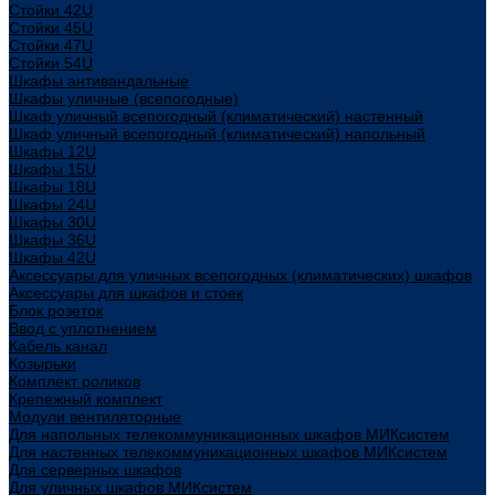
Стойки 42U
Стойки 45U
Стойки 47U
Стойки 54U
Шкафы антивандальные
Шкафы уличные (всепогодные)
Шкаф уличный всепогодный (климатический) настенный
Шкаф уличный всепогодный (климатический) напольный
Шкафы 12U
Шкафы 15U
Шкафы 18U
Шкафы 24U
Шкафы 30U
Шкафы 36U
Шкафы 42U
Аксессуары для уличных всепогодных (климатических) шкафов
Аксессуары для шкафов и стоек
Блок розеток
Ввод с уплотнением
Кабель канал
Козырьки
Комплект роликов
Крепежный комплект
Модули вентиляторные
Для напольных телекоммуникационных шкафов МИКсистем
Для настенных телекоммуникационных шкафов МИКсистем
Для серверных шкафов
Для уличных шкафов МИКсистем