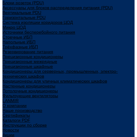
Блоки розеток (PDU)
Аксессуары для блоков распределения питания (PDU)
Вертикальные PDU
Горизонтальные PDU
Система изоляции коридоров ЦОД
Микро ЦОД
Источники бесперебойного питания
Стоечные ИБП
Напольные ИБП
Трёхфазные ИБП
Резервирование питания
Прецизионные кондиционеры
Прецизионные межрядные
Прецизионные шкафные
Кондиционеры для серверных, промышленных, электро-
технических шкафов
Кондиционеры для уличных климатических шкафов
Настенные кондиционеры
Потолочные кондиционеры
Фильтрующие вентиляторы
LANMIR
О компании
Наше производство
Сертификаты
Каталоги PDF
Инструкции по сборке
Новости
Акции