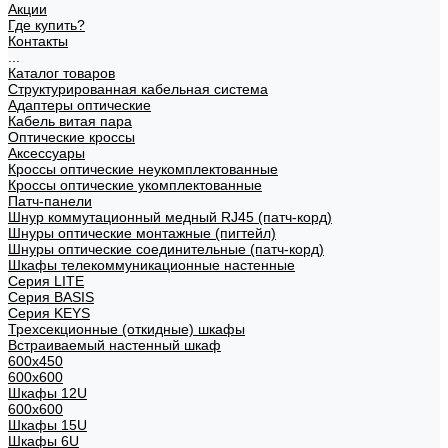
Акции
Где купить?
Контакты
...
Каталог товаров
Структурированная кабельная система
Адаптеры оптические
Кабель витая пара
Оптические кроссы
Аксессуары
Кроссы оптические неукомплектованные
Кроссы оптические укомплектованные
Патч-панели
Шнур коммутационный медный RJ45 (патч-корд)
Шнуры оптические монтажные (пигтейл)
Шнуры оптические соединительные (патч-корд)
Шкафы телекоммуникационные настенные
Cерия LITE
Cерия BASIS
Cерия KEYS
Трехсекционные (откидные) шкафы
Встраиваемый настенный шкаф
600x450
600x600
Шкафы 12U
600x600
Шкафы 15U
Шкафы 6U