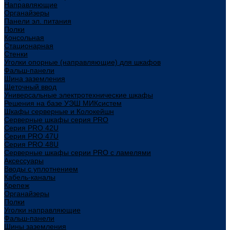
Направляющие
Органайзеры
Панели эл. питания
Полки
Консольная
Стационарная
Стенки
Уголки опорные (направляющие) для шкафов
Фальш-панели
Шина заземления
Щеточный ввод
Универсальные электротехнические шкафы
Решения на базе УЭШ МИКсистем
Шкафы серверные и Колокейшн
Серверные шкафы серия PRO
Серия PRO 42U
Серия PRO 47U
Серия PRO 48U
Серверные шкафы серии PRO с ламелями
Аксессуары
Вводы с уплотнением
Кабель-каналы
Крепеж
Органайзеры
Полки
Уголки направляющие
Фальш-панели
Шины заземления