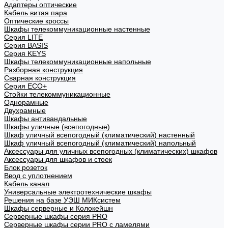
Адаптеры оптические
Кабель витая пара
Оптические кроссы
Шкафы телекоммуникационные настенные
Cерия LITE
Cерия BASIS
Cерия KEYS
Шкафы телекоммуникационные напольные
Разборная конструкция
Сварная конструкция
Серия ECO+
Стойки телекоммуникационные
Однорамные
Двухрамные
Шкафы антивандальные
Шкафы уличные (всепогодные)
Шкаф уличный всепогодный (климатический) настенный
Шкаф уличный всепогодный (климатический) напольный
Аксессуары для уличных всепогодных (климатических) шкафов
Аксессуары для шкафов и стоек
Блок розеток
Ввод с уплотнением
Кабель канал
Универсальные электротехнические шкафы
Решения на базе УЭШ МИКсистем
Шкафы серверные и Колокейшн
Серверные шкафы серия PRO
Серверные шкафы серии PRO с ламелями