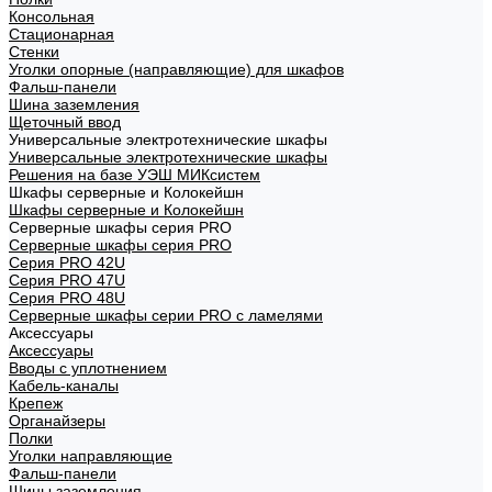
Консольная
Стационарная
Стенки
Уголки опорные (направляющие) для шкафов
Фальш-панели
Шина заземления
Щеточный ввод
Универсальные электротехнические шкафы
Универсальные электротехнические шкафы
Решения на базе УЭШ МИКсистем
Шкафы серверные и Колокейшн
Шкафы серверные и Колокейшн
Серверные шкафы серия PRO
Серверные шкафы серия PRO
Серия PRO 42U
Серия PRO 47U
Серия PRO 48U
Серверные шкафы серии PRO с ламелями
Аксессуары
Аксессуары
Вводы с уплотнением
Кабель-каналы
Крепеж
Органайзеры
Полки
Уголки направляющие
Фальш-панели
Шины заземления