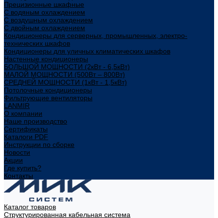
Прецизионные шкафные
С водяным охлаждением
С воздушным охлаждением
С двойным охлаждением
Кондиционеры для серверных, промышленных, электро-
технических шкафов
Кондиционеры для уличных климатических шкафов
Настенные кондиционеры
БОЛЬШОЙ МОЩНОСТИ (2кВт - 6,5кВт)
МАЛОЙ МОЩНОСТИ (500Вт – 800Вт)
СРЕДНЕЙ МОЩНОСТИ (1кВт - 1,5кВт)
Потолочные кондиционеры
Фильтрующие вентиляторы
LANMIR
О компании
Наше производство
Сертификаты
Каталоги PDF
Инструкции по сборке
Новости
Акции
Где купить?
Контакты
Каталог товаров
Структурированная кабельная система