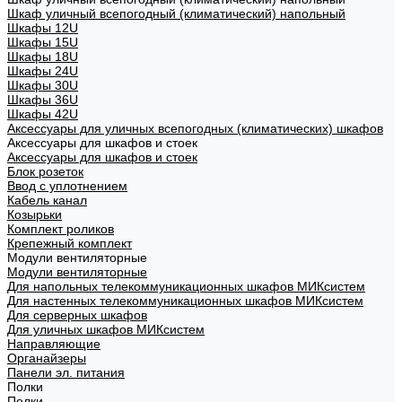
Шкаф уличный всепогодный (климатический) напольный
Шкафы 12U
Шкафы 15U
Шкафы 18U
Шкафы 24U
Шкафы 30U
Шкафы 36U
Шкафы 42U
Аксессуары для уличных всепогодных (климатических) шкафов
Аксессуары для шкафов и стоек
Аксессуары для шкафов и стоек
Блок розеток
Ввод с уплотнением
Кабель канал
Козырьки
Комплект роликов
Крепежный комплект
Модули вентиляторные
Модули вентиляторные
Для напольных телекоммуникационных шкафов МИКсистем
Для настенных телекоммуникационных шкафов МИКсистем
Для серверных шкафов
Для уличных шкафов МИКсистем
Направляющие
Органайзеры
Панели эл. питания
Полки
Полки