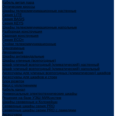
Кабель витая пара
Оптические кроссы
Шкафы телекоммуникационные настенные
Cерия LITE
Cерия BASIS
Cерия KEYS
Шкафы телекоммуникационные напольные
Разборная конструкция
Сварная конструкция
Серия ECO+
Стойки телекоммуникационные
Однорамные
Двухрамные
Шкафы антивандальные
Шкафы уличные (всепогодные)
Шкаф уличный всепогодный (климатический) настенный
Шкаф уличный всепогодный (климатический) напольный
Аксессуары для уличных всепогодных (климатических) шкафов
Аксессуары для шкафов и стоек
Блок розеток
Ввод с уплотнением
Кабель канал
Универсальные электротехнические шкафы
Решения на базе УЭШ МИКсистем
Шкафы серверные и Колокейшн
Серверные шкафы серия PRO
Серверные шкафы серии PRO с ламелями
Аксессуары