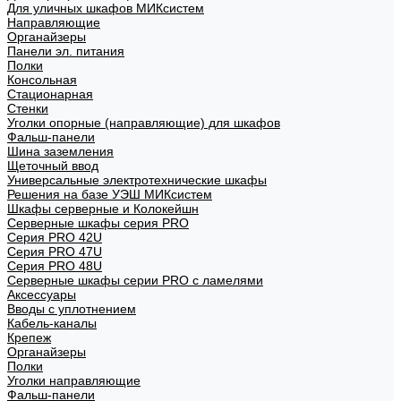
Для уличных шкафов МИКсистем
Направляющие
Органайзеры
Панели эл. питания
Полки
Консольная
Стационарная
Стенки
Уголки опорные (направляющие) для шкафов
Фальш-панели
Шина заземления
Щеточный ввод
Универсальные электротехнические шкафы
Решения на базе УЭШ МИКсистем
Шкафы серверные и Колокейшн
Серверные шкафы серия PRO
Серия PRO 42U
Серия PRO 47U
Серия PRO 48U
Серверные шкафы серии PRO с ламелями
Аксессуары
Вводы с уплотнением
Кабель-каналы
Крепеж
Органайзеры
Полки
Уголки направляющие
Фальш-панели