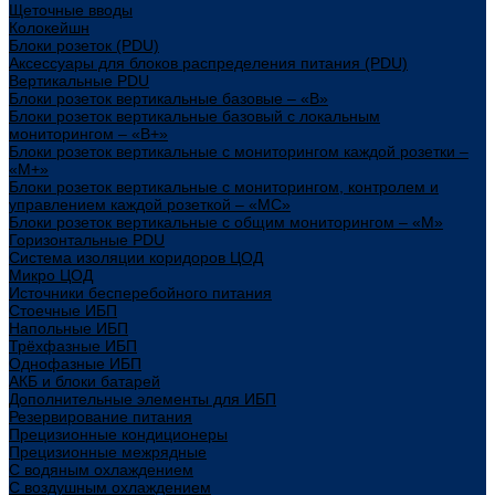
Щеточные вводы
Колокейшн
Блоки розеток (PDU)
Аксессуары для блоков распределения питания (PDU)
Вертикальные PDU
Блоки розеток вертикальные базовые – «В»
Блоки розеток вертикальные базовый с локальным
мониторингом – «В+»
Блоки розеток вертикальные с мониторингом каждой розетки –
«М+»
Блоки розеток вертикальные с мониторингом, контролем и
управлением каждой розеткой – «МС»
Блоки розеток вертикальные с общим мониторингом – «М»
Горизонтальные PDU
Система изоляции коридоров ЦОД
Микро ЦОД
Источники бесперебойного питания
Стоечные ИБП
Напольные ИБП
Трёхфазные ИБП
Однофазные ИБП
АКБ и блоки батарей
Дополнительные элементы для ИБП
Резервирование питания
Прецизионные кондиционеры
Прецизионные межрядные
С водяным охлаждением
С воздушным охлаждением