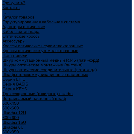
Где купить?
Контакты
...
Каталог товаров
Структурированная кабельная система
Адаптеры оптические
Кабель витая пара
Оптические кроссы
Аксессуары
Кроссы оптические неукомплектованные
Кроссы оптические укомплектованные
Патч-панели
Шнур коммутационный медный RJ45 (патч-корд)
Шнуры оптические монтажные (пигтейл)
Шнуры оптические соединительные (патч-корд)
Шкафы телекоммуникационные настенные
Cерия LITE
Cерия BASIS
Cерия KEYS
Трехсекционные (откидные) шкафы
Встраиваемый настенный шкаф
600x450
600x600
Шкафы 12U
600x600
Шкафы 15U
Шкафы 6U
600x350