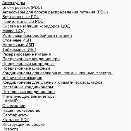
Аксессуары
Блоки розеток (PDU)
Аксессуары для блоков распределения питания (PDU)
Вертикальные PDU
Горизонтальные PDU
Система изоляции коридоров ЦОД
Микро ЦОД
Источники бесперебойного питания
Стоечные ИБП
Напольные ИБП
Трёхфазные ИБП
Резервирование питания
Прецизионные кондиционеры
Прецизионные межрядные
Прецизионные шкафные
Кондиционеры для серверных, промышленных, электро-
технических шкафов
Кондиционеры для уличных климатических шкафов
Настенные кондиционеры
Потолочные кондиционеры
Фильтрующие вентиляторы
LANMIR
О компании
Наше производство
Сертификаты
Каталоги PDF
Инструкции по сборке
Новости