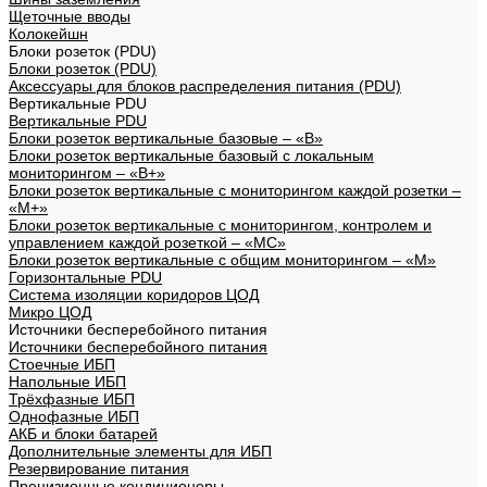
Щеточные вводы
Колокейшн
Блоки розеток (PDU)
Блоки розеток (PDU)
Аксессуары для блоков распределения питания (PDU)
Вертикальные PDU
Вертикальные PDU
Блоки розеток вертикальные базовые – «В»
Блоки розеток вертикальные базовый с локальным
мониторингом – «В+»
Блоки розеток вертикальные с мониторингом каждой розетки –
«М+»
Блоки розеток вертикальные с мониторингом, контролем и
управлением каждой розеткой – «МС»
Блоки розеток вертикальные с общим мониторингом – «М»
Горизонтальные PDU
Система изоляции коридоров ЦОД
Микро ЦОД
Источники бесперебойного питания
Источники бесперебойного питания
Стоечные ИБП
Напольные ИБП
Трёхфазные ИБП
Однофазные ИБП
АКБ и блоки батарей
Дополнительные элементы для ИБП
Резервирование питания
Прецизионные кондиционеры