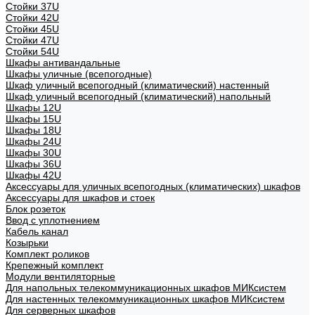
Стойки 37U
Стойки 42U
Стойки 45U
Стойки 47U
Стойки 54U
Шкафы антивандальные
Шкафы уличные (всепогодные)
Шкаф уличный всепогодный (климатический) настенный
Шкаф уличный всепогодный (климатический) напольный
Шкафы 12U
Шкафы 15U
Шкафы 18U
Шкафы 24U
Шкафы 30U
Шкафы 36U
Шкафы 42U
Аксессуары для уличных всепогодных (климатических) шкафов
Аксессуары для шкафов и стоек
Блок розеток
Ввод с уплотнением
Кабель канал
Козырьки
Комплект роликов
Крепежный комплект
Модули вентиляторные
Для напольных телекоммуникационных шкафов МИКсистем
Для настенных телекоммуникационных шкафов МИКсистем
Для серверных шкафов