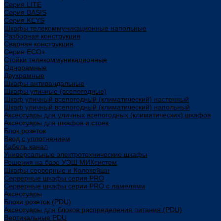
Cерия LITE
Cерия BASIS
Cерия KEYS
Шкафы телекоммуникационные напольные
Разборная конструкция
Сварная конструкция
Серия ECO+
Стойки телекоммуникационные
Однорамные
Двухрамные
Шкафы антивандальные
Шкафы уличные (всепогодные)
Шкаф уличный всепогодный (климатический) настенный
Шкаф уличный всепогодный (климатический) напольный
Аксессуары для уличных всепогодных (климатических) шкафов
Аксессуары для шкафов и стоек
Блок розеток
Ввод с уплотнением
Кабель канал
Универсальные электротехнические шкафы
Решения на базе УЭШ МИКсистем
Шкафы серверные и Колокейшн
Серверные шкафы серия PRO
Серверные шкафы серии PRO с ламелями
Аксессуары
Блоки розеток (PDU)
Аксессуары для блоков распределения питания (PDU)
Вертикальные PDU