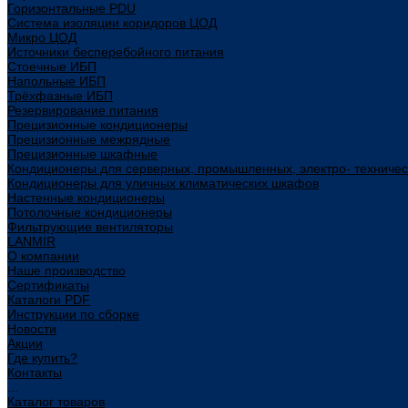
Горизонтальные PDU
Система изоляции коридоров ЦОД
Микро ЦОД
Источники бесперебойного питания
Стоечные ИБП
Напольные ИБП
Трёхфазные ИБП
Резервирование питания
Прецизионные кондиционеры
Прецизионные межрядные
Прецизионные шкафные
Кондиционеры для серверных, промышленных, электро- техниче
Кондиционеры для уличных климатических шкафов
Настенные кондиционеры
Потолочные кондиционеры
Фильтрующие вентиляторы
LANMIR
О компании
Наше производство
Сертификаты
Каталоги PDF
Инструкции по сборке
Новости
Акции
Где купить?
Контакты
...
Каталог товаров