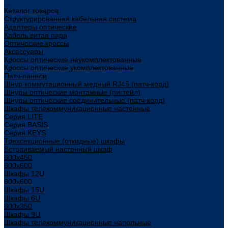
...
Каталог товаров
Структурированная кабельная система
Адаптеры оптические
Кабель витая пара
Оптические кроссы
Аксессуары
Кроссы оптические неукомплектованные
Кроссы оптические укомплектованные
Патч-панели
Шнур коммутационный медный RJ45 (патч-корд)
Шнуры оптические монтажные (пигтейл)
Шнуры оптические соединительные (патч-корд)
Шкафы телекоммуникационные настенные
Cерия LITE
Cерия BASIS
Cерия KEYS
Трехсекционные (откидные) шкафы
Встраиваемый настенный шкаф
600x450
600x600
Шкафы 12U
600x600
Шкафы 15U
Шкафы 6U
600x350
Шкафы 9U
Шкафы телекоммуникационные напольные