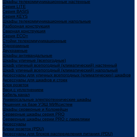
Шкафы телекоммуникационные настенные
Cерия LITE
Cерия BASIS
Cерия KEYS
Шкафы телекоммуникационные напольные
Разборная конструкция
Сварная конструкция
Серия ECO+
Стойки телекоммуникационные
Однорамные
Двухрамные
Шкафы антивандальные
Шкафы уличные (всепогодные)
Шкаф уличный всепогодный (климатический) настенный
Шкаф уличный всепогодный (климатический) напольный
Аксессуары для уличных всепогодных (климатических) шкафов
Аксессуары для шкафов и стоек
Блок розеток
Ввод с уплотнением
Кабель канал
Универсальные электротехнические шкафы
Решения на базе УЭШ МИКсистем
Шкафы серверные и Колокейшн
Серверные шкафы серия PRO
Серверные шкафы серии PRO с ламелями
Аксессуары
Блоки розеток (PDU)
Аксессуары для блоков распределения питания (PDU)