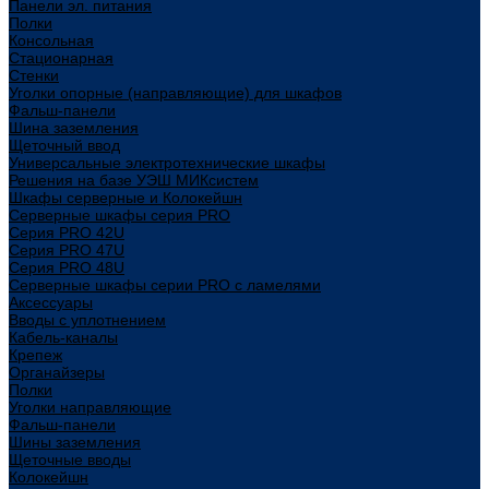
Панели эл. питания
Полки
Консольная
Стационарная
Стенки
Уголки опорные (направляющие) для шкафов
Фальш-панели
Шина заземления
Щеточный ввод
Универсальные электротехнические шкафы
Решения на базе УЭШ МИКсистем
Шкафы серверные и Колокейшн
Серверные шкафы серия PRO
Серия PRO 42U
Серия PRO 47U
Серия PRO 48U
Серверные шкафы серии PRO с ламелями
Аксессуары
Вводы с уплотнением
Кабель-каналы
Крепеж
Органайзеры
Полки
Уголки направляющие
Фальш-панели
Шины заземления
Щеточные вводы
Колокейшн