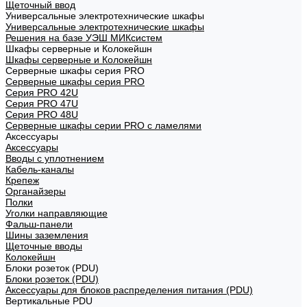
Щеточный ввод
Универсальные электротехнические шкафы
Универсальные электротехнические шкафы
Решения на базе УЭШ МИКсистем
Шкафы серверные и Колокейшн
Шкафы серверные и Колокейшн
Серверные шкафы серия PRO
Серверные шкафы серия PRO
Серия PRO 42U
Серия PRO 47U
Серия PRO 48U
Серверные шкафы серии PRO с ламелями
Аксессуары
Аксессуары
Вводы с уплотнением
Кабель-каналы
Крепеж
Органайзеры
Полки
Уголки направляющие
Фальш-панели
Шины заземления
Щеточные вводы
Колокейшн
Блоки розеток (PDU)
Блоки розеток (PDU)
Аксессуары для блоков распределения питания (PDU)
Вертикальные PDU