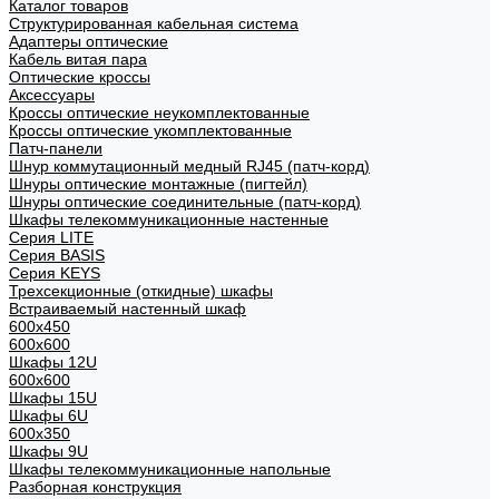
Каталог товаров
Структурированная кабельная система
Адаптеры оптические
Кабель витая пара
Оптические кроссы
Аксессуары
Кроссы оптические неукомплектованные
Кроссы оптические укомплектованные
Патч-панели
Шнур коммутационный медный RJ45 (патч-корд)
Шнуры оптические монтажные (пигтейл)
Шнуры оптические соединительные (патч-корд)
Шкафы телекоммуникационные настенные
Cерия LITE
Cерия BASIS
Cерия KEYS
Трехсекционные (откидные) шкафы
Встраиваемый настенный шкаф
600x450
600x600
Шкафы 12U
600x600
Шкафы 15U
Шкафы 6U
600x350
Шкафы 9U
Шкафы телекоммуникационные напольные
Разборная конструкция