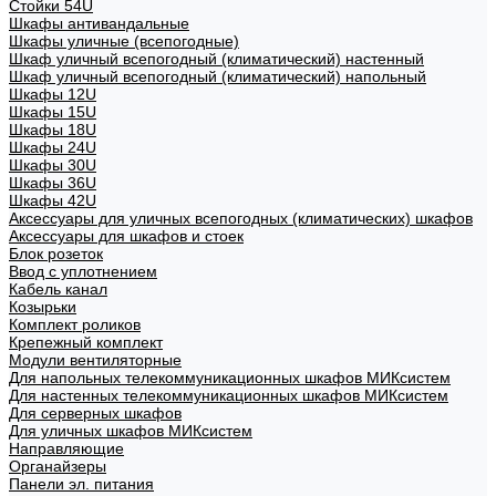
Стойки 54U
Шкафы антивандальные
Шкафы уличные (всепогодные)
Шкаф уличный всепогодный (климатический) настенный
Шкаф уличный всепогодный (климатический) напольный
Шкафы 12U
Шкафы 15U
Шкафы 18U
Шкафы 24U
Шкафы 30U
Шкафы 36U
Шкафы 42U
Аксессуары для уличных всепогодных (климатических) шкафов
Аксессуары для шкафов и стоек
Блок розеток
Ввод с уплотнением
Кабель канал
Козырьки
Комплект роликов
Крепежный комплект
Модули вентиляторные
Для напольных телекоммуникационных шкафов МИКсистем
Для настенных телекоммуникационных шкафов МИКсистем
Для серверных шкафов
Для уличных шкафов МИКсистем
Направляющие
Органайзеры
Панели эл. питания