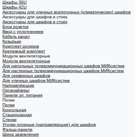
Шкафы 36U
Шкафы 42U
Аксессуары для уличных всепогодных (климатических) шкафов
Аксессуары для шкафов и стоек
Аксессуары для шкафов и стоек
Блок розеток
Ввод с уплотнением
Кабель канал
Козырьки
Комплект роликов
Крепежный комплект
Модули вентиляторные
Модули вентиляторные
Для напольных телекоммуникационных шкафов МИКсистем
Для настенных телекоммуникационных шкафов МИКсистем
Для серверных шкафов
Для уличных шкафов МИКсистем
Направляющие
Органайзеры
Панели эл. питания
Полки
Полки
Консольная
Стационарная
Стенки
Уголки опорные (направляющие) для шкафов
Фальш-панели
Шина заземления