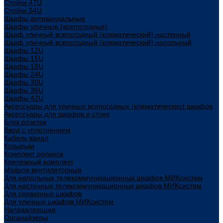
Стойки 47U
Стойки 54U
Шкафы антивандальные
Шкафы уличные (всепогодные)
Шкаф уличный всепогодный (климатический) настенный
Шкаф уличный всепогодный (климатический) напольный
Шкафы 12U
Шкафы 15U
Шкафы 18U
Шкафы 24U
Шкафы 30U
Шкафы 36U
Шкафы 42U
Аксессуары для уличных всепогодных (климатических) шкафов
Аксессуары для шкафов и стоек
Блок розеток
Ввод с уплотнением
Кабель канал
Козырьки
Комплект роликов
Крепежный комплект
Модули вентиляторные
Для напольных телекоммуникационных шкафов МИКсистем
Для настенных телекоммуникационных шкафов МИКсистем
Для серверных шкафов
Для уличных шкафов МИКсистем
Направляющие
Органайзеры