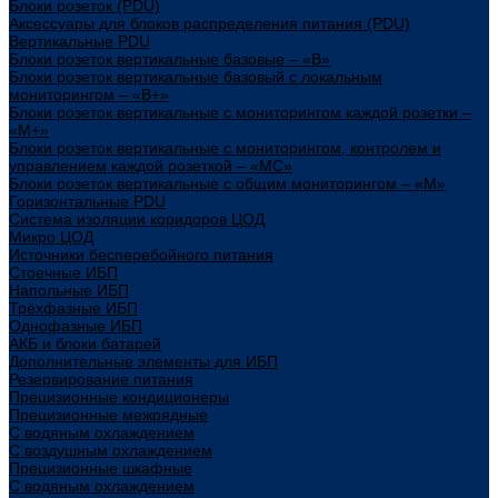
Блоки розеток (PDU)
Аксессуары для блоков распределения питания (PDU)
Вертикальные PDU
Блоки розеток вертикальные базовые – «В»
Блоки розеток вертикальные базовый с локальным
мониторингом – «В+»
Блоки розеток вертикальные с мониторингом каждой розетки –
«М+»
Блоки розеток вертикальные с мониторингом, контролем и
управлением каждой розеткой – «МС»
Блоки розеток вертикальные с общим мониторингом – «М»
Горизонтальные PDU
Система изоляции коридоров ЦОД
Микро ЦОД
Источники бесперебойного питания
Стоечные ИБП
Напольные ИБП
Трёхфазные ИБП
Однофазные ИБП
АКБ и блоки батарей
Дополнительные элементы для ИБП
Резервирование питания
Прецизионные кондиционеры
Прецизионные межрядные
С водяным охлаждением
С воздушным охлаждением
Прецизионные шкафные
С водяным охлаждением