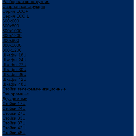
Разборная конструкция
Сварная конструкция
Серия ECO+
Серия ECO L
600x600
600x800
600х1000
600х1200
800x800
800х1000
800х1200
Шкафы 18U
Шкафы 24U
Шкафы 27U
Шкафы 30U
Шкафы 36U
Шкафы 42U
Шкафы 48U
Стойки телекоммуникационные
Однорамные
Двухрамные
Стойки 17U
Стойки 24U
Стойки 27U
Стойки 33U
Стойки 37U
Стойки 42U
Стойки 45U