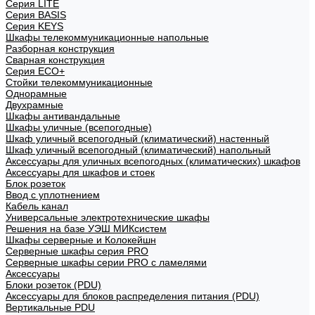
Cерия LITE
Cерия BASIS
Cерия KEYS
Шкафы телекоммуникационные напольные
Разборная конструкция
Сварная конструкция
Серия ECO+
Стойки телекоммуникационные
Однорамные
Двухрамные
Шкафы антивандальные
Шкафы уличные (всепогодные)
Шкаф уличный всепогодный (климатический) настенный
Шкаф уличный всепогодный (климатический) напольный
Аксессуары для уличных всепогодных (климатических) шкафов
Аксессуары для шкафов и стоек
Блок розеток
Ввод с уплотнением
Кабель канал
Универсальные электротехнические шкафы
Решения на базе УЭШ МИКсистем
Шкафы серверные и Колокейшн
Серверные шкафы серия PRO
Серверные шкафы серии PRO с ламелями
Аксессуары
Блоки розеток (PDU)
Аксессуары для блоков распределения питания (PDU)
Вертикальные PDU