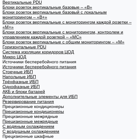
Вертикальные PDU
Блоки розеток вертикальные базовые – «В»
Блоки розеток вертикальные базовый с локальным
мониторингом – «В+»
Блоки розеток вертикальные с мониторингом каждой розетки –
«М+»
Блоки розеток вертикальные с мониторингом, контролем и
управлением каждой розеткой – «МС»
Блоки розеток вертикальные с общим мониторингом – «М»
Горизонтальные PDU
Система изоляции коридоров ЦОД
Микро ЦОД
Источники бесперебойного питания
Источники бесперебойного питания
Стоечные ИБП
Напольные ИБП
Трёхфазные ИБП
Однофазные ИБП
АКБ и блоки батарей
Дополнительные элементы для ИБП
Резервирование питания
Прецизионные кондиционеры
Прецизионные кондиционеры
Прецизионные межрядные
Прецизионные межрядные
С водяным охлаждением
С воздушным охлаждением
Прецизионные шкафные