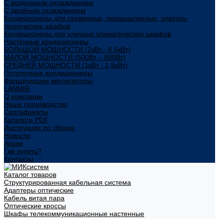
С воздушным охлаждением
С двойным охлаждением
Кондиционеры для серверных, промышленных, электро-
технических шкафов
Кондиционеры для уличных климатических шкафов
Настенные кондиционеры
БОЛЬШОЙ МОЩНОСТИ (2кВт - 6,5кВт)
МАЛОЙ МОЩНОСТИ (500Вт – 800Вт)
СРЕДНЕЙ МОЩНОСТИ (1кВт - 1,5кВт)
Потолочные кондиционеры
Фильтрующие вентиляторы
LANMIR
О компании
Наше производство
Сертификаты
Каталоги PDF
Инструкции по сборке
Новости
Акции
Где купить?
Контакты
Каталог товаров
Структурированная кабельная система
Адаптеры оптические
Кабель витая пара
Оптические кроссы
Шкафы телекоммуникационные настенные