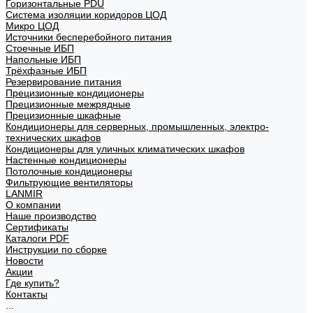
Горизонтальные PDU
Система изоляции коридоров ЦОД
Микро ЦОД
Источники бесперебойного питания
Стоечные ИБП
Напольные ИБП
Трёхфазные ИБП
Резервирование питания
Прецизионные кондиционеры
Прецизионные межрядные
Прецизионные шкафные
Кондиционеры для серверных, промышленных, электро-
технических шкафов
Кондиционеры для уличных климатических шкафов
Настенные кондиционеры
Потолочные кондиционеры
Фильтрующие вентиляторы
LANMIR
О компании
Наше производство
Сертификаты
Каталоги PDF
Инструкции по сборке
Новости
Акции
Где купить?
Контакты
...