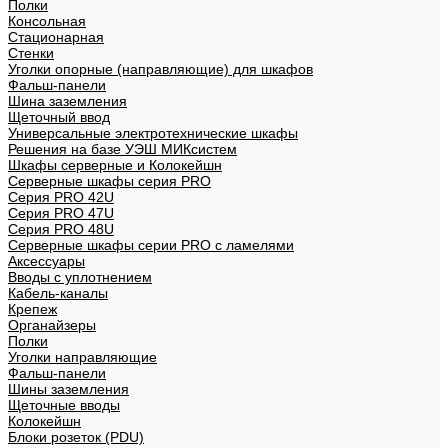
Полки
Консольная
Стационарная
Стенки
Уголки опорные (направляющие) для шкафов
Фальш-панели
Шина заземления
Щеточный ввод
Универсальные электротехнические шкафы
Решения на базе УЭШ МИКсистем
Шкафы серверные и Колокейшн
Серверные шкафы серия PRO
Серия PRO 42U
Серия PRO 47U
Серия PRO 48U
Серверные шкафы серии PRO с ламелями
Аксессуары
Вводы с уплотнением
Кабель-каналы
Крепеж
Органайзеры
Полки
Уголки направляющие
Фальш-панели
Шины заземления
Щеточные вводы
Колокейшн
Блоки розеток (PDU)