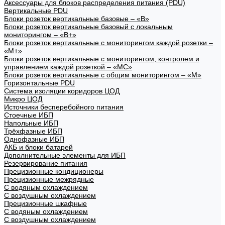
Аксессуары для блоков распределения питания (PDU)
Вертикальные PDU
Блоки розеток вертикальные базовые – «В»
Блоки розеток вертикальные базовый с локальным
мониторингом – «В+»
Блоки розеток вертикальные с мониторингом каждой розетки –
«М+»
Блоки розеток вертикальные с мониторингом, контролем и
управлением каждой розеткой – «МС»
Блоки розеток вертикальные с общим мониторингом – «М»
Горизонтальные PDU
Система изоляции коридоров ЦОД
Микро ЦОД
Источники бесперебойного питания
Стоечные ИБП
Напольные ИБП
Трёхфазные ИБП
Однофазные ИБП
АКБ и блоки батарей
Дополнительные элементы для ИБП
Резервирование питания
Прецизионные кондиционеры
Прецизионные межрядные
С водяным охлаждением
С воздушным охлаждением
Прецизионные шкафные
С водяным охлаждением
С воздушным охлаждением