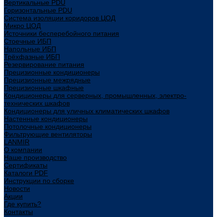
Вертикальные PDU
Горизонтальные PDU
Система изоляции коридоров ЦОД
Микро ЦОД
Источники бесперебойного питания
Стоечные ИБП
Напольные ИБП
Трёхфазные ИБП
Резервирование питания
Прецизионные кондиционеры
Прецизионные межрядные
Прецизионные шкафные
Кондиционеры для серверных, промышленных, электро-
технических шкафов
Кондиционеры для уличных климатических шкафов
Настенные кондиционеры
Потолочные кондиционеры
Фильтрующие вентиляторы
LANMIR
О компании
Наше производство
Сертификаты
Каталоги PDF
Инструкции по сборке
Новости
Акции
Где купить?
Контакты