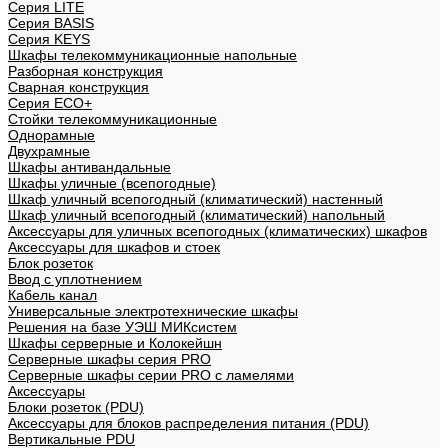
Cерия LITE
Cерия BASIS
Cерия KEYS
Шкафы телекоммуникационные напольные
Разборная конструкция
Сварная конструкция
Серия ECO+
Стойки телекоммуникационные
Однорамные
Двухрамные
Шкафы антивандальные
Шкафы уличные (всепогодные)
Шкаф уличный всепогодный (климатический) настенный
Шкаф уличный всепогодный (климатический) напольный
Аксессуары для уличных всепогодных (климатических) шкафов
Аксессуары для шкафов и стоек
Блок розеток
Ввод с уплотнением
Кабель канал
Универсальные электротехнические шкафы
Решения на базе УЭШ МИКсистем
Шкафы серверные и Колокейшн
Серверные шкафы серия PRO
Серверные шкафы серии PRO с ламелями
Аксессуары
Блоки розеток (PDU)
Аксессуары для блоков распределения питания (PDU)
Вертикальные PDU