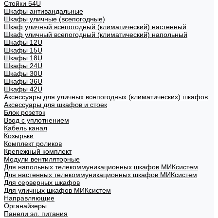
Стойки 54U
Шкафы антивандальные
Шкафы уличные (всепогодные)
Шкаф уличный всепогодный (климатический) настенный
Шкаф уличный всепогодный (климатический) напольный
Шкафы 12U
Шкафы 15U
Шкафы 18U
Шкафы 24U
Шкафы 30U
Шкафы 36U
Шкафы 42U
Аксессуары для уличных всепогодных (климатических) шкафов
Аксессуары для шкафов и стоек
Блок розеток
Ввод с уплотнением
Кабель канал
Козырьки
Комплект роликов
Крепежный комплект
Модули вентиляторные
Для напольных телекоммуникационных шкафов МИКсистем
Для настенных телекоммуникационных шкафов МИКсистем
Для серверных шкафов
Для уличных шкафов МИКсистем
Направляющие
Органайзеры
Панели эл. питания