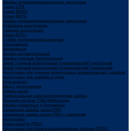
Шкафы телекоммуникационные настенные
Cерия LITE
Cерия BASIS
Cерия KEYS
Шкафы телекоммуникационные напольные
Разборная конструкция
Сварная конструкция
Серия ECO+
Стойки телекоммуникационные
Однорамные
Двухрамные
Шкафы антивандальные
Шкафы уличные (всепогодные)
Шкаф уличный всепогодный (климатический) настенный
Шкаф уличный всепогодный (климатический) напольный
Аксессуары для уличных всепогодных (климатических) шкафов
Аксессуары для шкафов и стоек
Блок розеток
Ввод с уплотнением
Кабель канал
Универсальные электротехнические шкафы
Решения на базе УЭШ МИКсистем
Шкафы серверные и Колокейшн
Серверные шкафы серия PRO
Серверные шкафы серии PRO с ламелями
Аксессуары
Блоки розеток (PDU)
Аксессуары для блоков распределения питания (PDU)