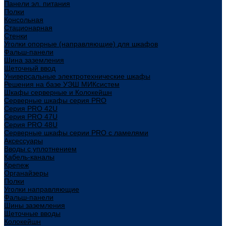
Панели эл. питания
Полки
Консольная
Стационарная
Стенки
Уголки опорные (направляющие) для шкафов
Фальш-панели
Шина заземления
Щеточный ввод
Универсальные электротехнические шкафы
Решения на базе УЭШ МИКсистем
Шкафы серверные и Колокейшн
Серверные шкафы серия PRO
Серия PRO 42U
Серия PRO 47U
Серия PRO 48U
Серверные шкафы серии PRO с ламелями
Аксессуары
Вводы с уплотнением
Кабель-каналы
Крепеж
Органайзеры
Полки
Уголки направляющие
Фальш-панели
Шины заземления
Щеточные вводы
Колокейшн