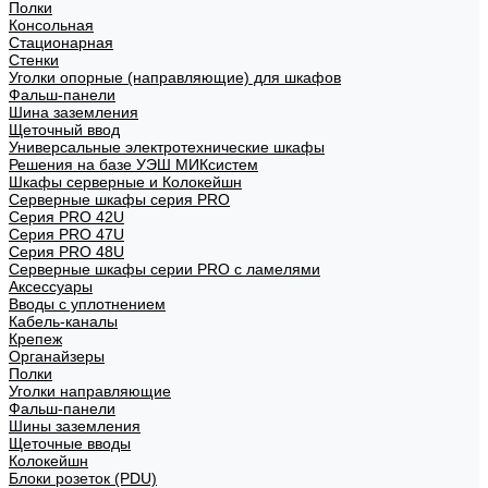
Полки
Консольная
Стационарная
Стенки
Уголки опорные (направляющие) для шкафов
Фальш-панели
Шина заземления
Щеточный ввод
Универсальные электротехнические шкафы
Решения на базе УЭШ МИКсистем
Шкафы серверные и Колокейшн
Серверные шкафы серия PRO
Серия PRO 42U
Серия PRO 47U
Серия PRO 48U
Серверные шкафы серии PRO с ламелями
Аксессуары
Вводы с уплотнением
Кабель-каналы
Крепеж
Органайзеры
Полки
Уголки направляющие
Фальш-панели
Шины заземления
Щеточные вводы
Колокейшн
Блоки розеток (PDU)