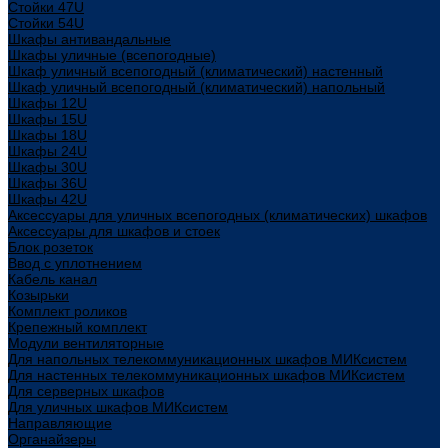
Стойки 47U
Стойки 54U
Шкафы антивандальные
Шкафы уличные (всепогодные)
Шкаф уличный всепогодный (климатический) настенный
Шкаф уличный всепогодный (климатический) напольный
Шкафы 12U
Шкафы 15U
Шкафы 18U
Шкафы 24U
Шкафы 30U
Шкафы 36U
Шкафы 42U
Аксессуары для уличных всепогодных (климатических) шкафов
Аксессуары для шкафов и стоек
Блок розеток
Ввод с уплотнением
Кабель канал
Козырьки
Комплект роликов
Крепежный комплект
Модули вентиляторные
Для напольных телекоммуникационных шкафов МИКсистем
Для настенных телекоммуникационных шкафов МИКсистем
Для серверных шкафов
Для уличных шкафов МИКсистем
Направляющие
Органайзеры