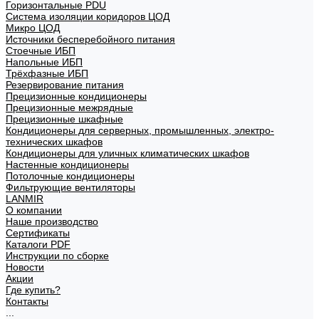
Горизонтальные PDU
Система изоляции коридоров ЦОД
Микро ЦОД
Источники бесперебойного питания
Стоечные ИБП
Напольные ИБП
Трёхфазные ИБП
Резервирование питания
Прецизионные кондиционеры
Прецизионные межрядные
Прецизионные шкафные
Кондиционеры для серверных, промышленных, электро-
технических шкафов
Кондиционеры для уличных климатических шкафов
Настенные кондиционеры
Потолочные кондиционеры
Фильтрующие вентиляторы
LANMIR
О компании
Наше производство
Сертификаты
Каталоги PDF
Инструкции по сборке
Новости
Акции
Где купить?
Контакты
...