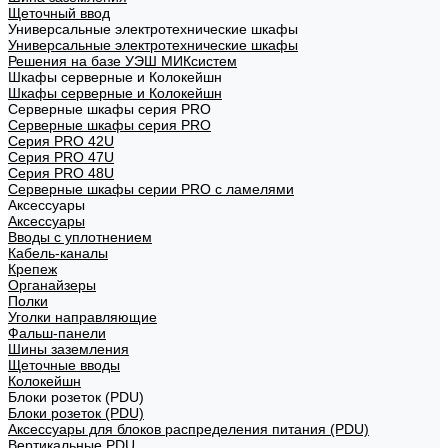
Щеточный ввод
Универсальные электротехнические шкафы
Универсальные электротехнические шкафы
Решения на базе УЭШ МИКсистем
Шкафы серверные и Колокейшн
Шкафы серверные и Колокейшн
Серверные шкафы серия PRO
Серверные шкафы серия PRO
Серия PRO 42U
Серия PRO 47U
Серия PRO 48U
Серверные шкафы серии PRO с ламелями
Аксессуары
Аксессуары
Вводы с уплотнением
Кабель-каналы
Крепеж
Органайзеры
Полки
Уголки направляющие
Фальш-панели
Шины заземления
Щеточные вводы
Колокейшн
Блоки розеток (PDU)
Блоки розеток (PDU)
Аксессуары для блоков распределения питания (PDU)
Вертикальные PDU