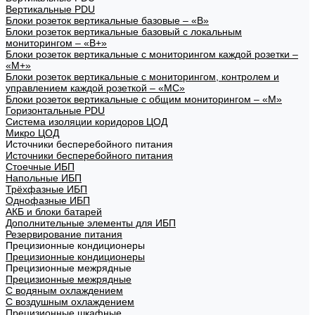
Вертикальные PDU
Блоки розеток вертикальные базовые – «В»
Блоки розеток вертикальные базовый с локальным
мониторингом – «В+»
Блоки розеток вертикальные с мониторингом каждой розетки –
«М+»
Блоки розеток вертикальные с мониторингом, контролем и
управлением каждой розеткой – «МС»
Блоки розеток вертикальные с общим мониторингом – «М»
Горизонтальные PDU
Система изоляции коридоров ЦОД
Микро ЦОД
Источники бесперебойного питания
Источники бесперебойного питания
Стоечные ИБП
Напольные ИБП
Трёхфазные ИБП
Однофазные ИБП
АКБ и блоки батарей
Дополнительные элементы для ИБП
Резервирование питания
Прецизионные кондиционеры
Прецизионные кондиционеры
Прецизионные межрядные
Прецизионные межрядные
С водяным охлаждением
С воздушным охлаждением
Прецизионные шкафные