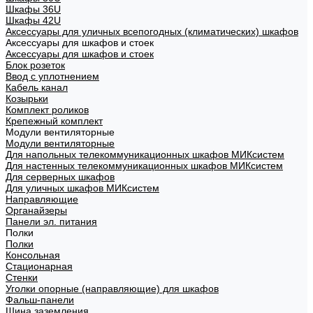
Шкафы 36U
Шкафы 42U
Аксессуары для уличных всепогодных (климатических) шкафов
Аксессуары для шкафов и стоек
Аксессуары для шкафов и стоек
Блок розеток
Ввод с уплотнением
Кабель канал
Козырьки
Комплект роликов
Крепежный комплект
Модули вентиляторные
Модули вентиляторные
Для напольных телекоммуникационных шкафов МИКсистем
Для настенных телекоммуникационных шкафов МИКсистем
Для серверных шкафов
Для уличных шкафов МИКсистем
Направляющие
Органайзеры
Панели эл. питания
Полки
Полки
Консольная
Стационарная
Стенки
Уголки опорные (направляющие) для шкафов
Фальш-панели
Шина заземления