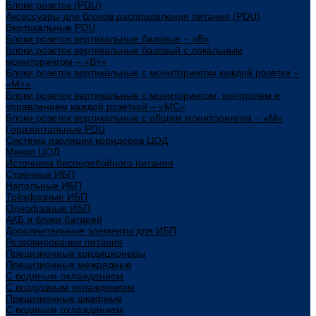
Блоки розеток (PDU)
Аксессуары для блоков распределения питания (PDU)
Вертикальные PDU
Блоки розеток вертикальные базовые – «В»
Блоки розеток вертикальные базовый с локальным
мониторингом – «В+»
Блоки розеток вертикальные с мониторингом каждой розетки –
«М+»
Блоки розеток вертикальные с мониторингом, контролем и
управлением каждой розеткой – «МС»
Блоки розеток вертикальные с общим мониторингом – «М»
Горизонтальные PDU
Система изоляции коридоров ЦОД
Микро ЦОД
Источники бесперебойного питания
Стоечные ИБП
Напольные ИБП
Трёхфазные ИБП
Однофазные ИБП
АКБ и блоки батарей
Дополнительные элементы для ИБП
Резервирование питания
Прецизионные кондиционеры
Прецизионные межрядные
С водяным охлаждением
С воздушным охлаждением
Прецизионные шкафные
С водяным охлаждением