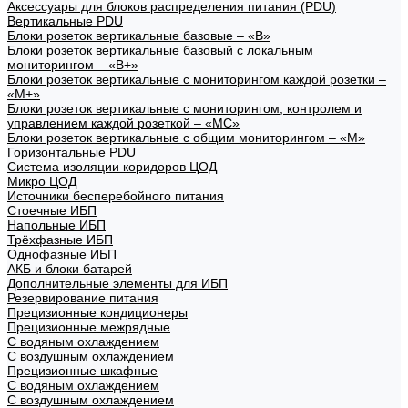
Аксессуары для блоков распределения питания (PDU)
Вертикальные PDU
Блоки розеток вертикальные базовые – «В»
Блоки розеток вертикальные базовый с локальным
мониторингом – «В+»
Блоки розеток вертикальные с мониторингом каждой розетки –
«М+»
Блоки розеток вертикальные с мониторингом, контролем и
управлением каждой розеткой – «МС»
Блоки розеток вертикальные с общим мониторингом – «М»
Горизонтальные PDU
Система изоляции коридоров ЦОД
Микро ЦОД
Источники бесперебойного питания
Стоечные ИБП
Напольные ИБП
Трёхфазные ИБП
Однофазные ИБП
АКБ и блоки батарей
Дополнительные элементы для ИБП
Резервирование питания
Прецизионные кондиционеры
Прецизионные межрядные
С водяным охлаждением
С воздушным охлаждением
Прецизионные шкафные
С водяным охлаждением
С воздушным охлаждением