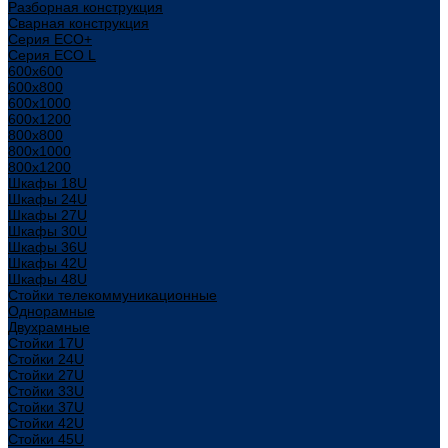
Разборная конструкция
Сварная конструкция
Серия ECO+
Серия ECO L
600x600
600x800
600х1000
600х1200
800x800
800х1000
800х1200
Шкафы 18U
Шкафы 24U
Шкафы 27U
Шкафы 30U
Шкафы 36U
Шкафы 42U
Шкафы 48U
Стойки телекоммуникационные
Однорамные
Двухрамные
Стойки 17U
Стойки 24U
Стойки 27U
Стойки 33U
Стойки 37U
Стойки 42U
Стойки 45U