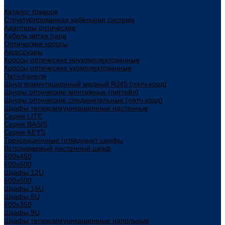
...
Каталог товаров
Структурированная кабельная система
Адаптеры оптические
Кабель витая пара
Оптические кроссы
Аксессуары
Кроссы оптические неукомплектованные
Кроссы оптические укомплектованные
Патч-панели
Шнур коммутационный медный RJ45 (патч-корд)
Шнуры оптические монтажные (пигтейл)
Шнуры оптические соединительные (патч-корд)
Шкафы телекоммуникационные настенные
Cерия LITE
Cерия BASIS
Cерия KEYS
Трехсекционные (откидные) шкафы
Встраиваемый настенный шкаф
600x450
600x600
Шкафы 12U
600x600
Шкафы 15U
Шкафы 6U
600x350
Шкафы 9U
Шкафы телекоммуникационные напольные