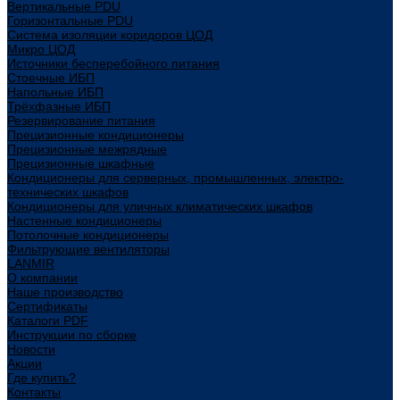
Вертикальные PDU
Горизонтальные PDU
Система изоляции коридоров ЦОД
Микро ЦОД
Источники бесперебойного питания
Стоечные ИБП
Напольные ИБП
Трёхфазные ИБП
Резервирование питания
Прецизионные кондиционеры
Прецизионные межрядные
Прецизионные шкафные
Кондиционеры для серверных, промышленных, электро-
технических шкафов
Кондиционеры для уличных климатических шкафов
Настенные кондиционеры
Потолочные кондиционеры
Фильтрующие вентиляторы
LANMIR
О компании
Наше производство
Сертификаты
Каталоги PDF
Инструкции по сборке
Новости
Акции
Где купить?
Контакты