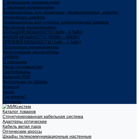
С воздушным охлаждением
С двойным охлаждением
Кондиционеры для серверных, промышленных, электро-
технических шкафов
Кондиционеры для уличных климатических шкафов
Настенные кондиционеры
БОЛЬШОЙ МОЩНОСТИ (2кВт - 6,5кВт)
МАЛОЙ МОЩНОСТИ (500Вт – 800Вт)
СРЕДНЕЙ МОЩНОСТИ (1кВт - 1,5кВт)
Потолочные кондиционеры
Фильтрующие вентиляторы
LANMIR
О компании
Наше производство
Сертификаты
Каталоги PDF
Инструкции по сборке
Новости
Акции
Где купить?
Контакты
Каталог товаров
Структурированная кабельная система
Адаптеры оптические
Кабель витая пара
Оптические кроссы
Шкафы телекоммуникационные настенные