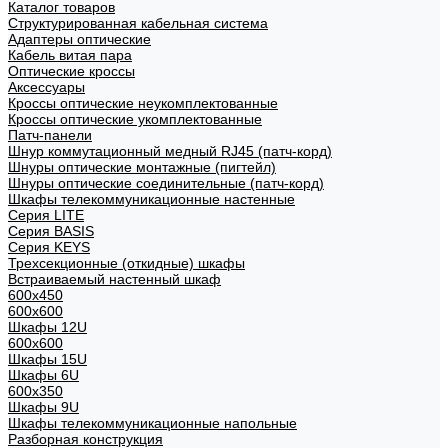
Каталог товаров
Структурированная кабельная система
Адаптеры оптические
Кабель витая пара
Оптические кроссы
Аксессуары
Кроссы оптические неукомплектованные
Кроссы оптические укомплектованные
Патч-панели
Шнур коммутационный медный RJ45 (патч-корд)
Шнуры оптические монтажные (пигтейл)
Шнуры оптические соединительные (патч-корд)
Шкафы телекоммуникационные настенные
Cерия LITE
Cерия BASIS
Cерия KEYS
Трехсекционные (откидные) шкафы
Встраиваемый настенный шкаф
600x450
600x600
Шкафы 12U
600x600
Шкафы 15U
Шкафы 6U
600x350
Шкафы 9U
Шкафы телекоммуникационные напольные
Разборная конструкция