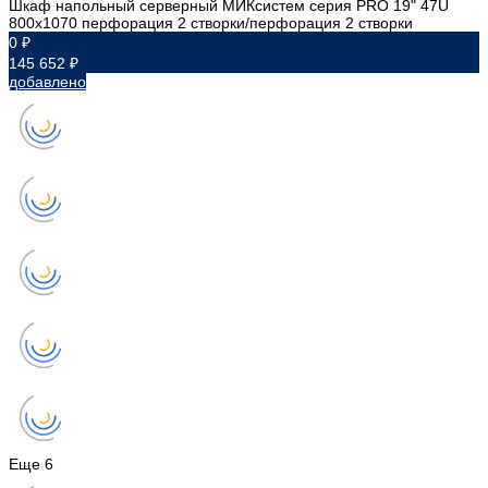
Шкаф напольный серверный МИКсистем серия PRO 19" 47U
800x1070 перфорация 2 створки/перфорация 2 створки
0 ₽
145 652 ₽
добавлено
Еще
6