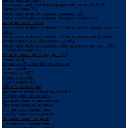
Аксессуары для блоков распределения питания (PDU)
Вертикальные PDU
Блоки розеток вертикальные базовые – «В»
Блоки розеток вертикальные базовый с локальным
мониторингом – «В+»
Блоки розеток вертикальные с мониторингом каждой розетки –
«М+»
Блоки розеток вертикальные с мониторингом, контролем и
управлением каждой розеткой – «МС»
Блоки розеток вертикальные с общим мониторингом – «М»
Горизонтальные PDU
Система изоляции коридоров ЦОД
Микро ЦОД
Источники бесперебойного питания
Стоечные ИБП
Напольные ИБП
Трёхфазные ИБП
Однофазные ИБП
АКБ и блоки батарей
Дополнительные элементы для ИБП
Резервирование питания
Прецизионные кондиционеры
Прецизионные межрядные
С водяным охлаждением
С воздушным охлаждением
Прецизионные шкафные
С водяным охлаждением
С воздушным охлаждением