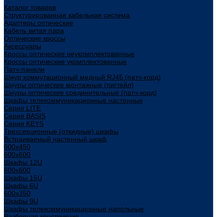
Каталог товаров
Структурированная кабельная система
Адаптеры оптические
Кабель витая пара
Оптические кроссы
Аксессуары
Кроссы оптические неукомплектованные
Кроссы оптические укомплектованные
Патч-панели
Шнур коммутационный медный RJ45 (патч-корд)
Шнуры оптические монтажные (пигтейл)
Шнуры оптические соединительные (патч-корд)
Шкафы телекоммуникационные настенные
Cерия LITE
Cерия BASIS
Cерия KEYS
Трехсекционные (откидные) шкафы
Встраиваемый настенный шкаф
600x450
600x600
Шкафы 12U
600x600
Шкафы 15U
Шкафы 6U
600x350
Шкафы 9U
Шкафы телекоммуникационные напольные
Разборная конструкция