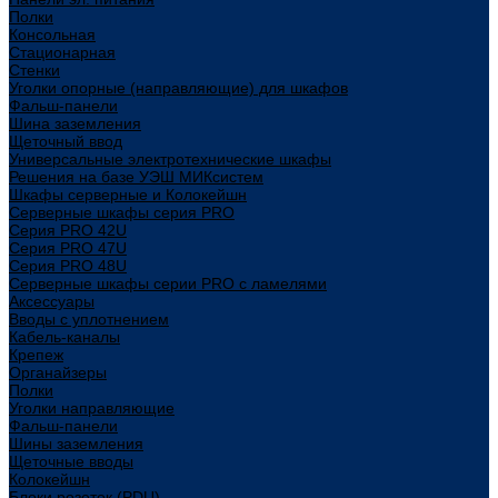
Полки
Консольная
Стационарная
Стенки
Уголки опорные (направляющие) для шкафов
Фальш-панели
Шина заземления
Щеточный ввод
Универсальные электротехнические шкафы
Решения на базе УЭШ МИКсистем
Шкафы серверные и Колокейшн
Серверные шкафы серия PRO
Серия PRO 42U
Серия PRO 47U
Серия PRO 48U
Серверные шкафы серии PRO с ламелями
Аксессуары
Вводы с уплотнением
Кабель-каналы
Крепеж
Органайзеры
Полки
Уголки направляющие
Фальш-панели
Шины заземления
Щеточные вводы
Колокейшн
Блоки розеток (PDU)