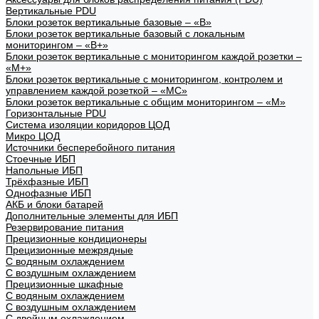
Вертикальные PDU
Блоки розеток вертикальные базовые – «В»
Блоки розеток вертикальные базовый с локальным
мониторингом – «В+»
Блоки розеток вертикальные с мониторингом каждой розетки –
«М+»
Блоки розеток вертикальные с мониторингом, контролем и
управлением каждой розеткой – «МС»
Блоки розеток вертикальные с общим мониторингом – «М»
Горизонтальные PDU
Система изоляции коридоров ЦОД
Микро ЦОД
Источники бесперебойного питания
Стоечные ИБП
Напольные ИБП
Трёхфазные ИБП
Однофазные ИБП
АКБ и блоки батарей
Дополнительные элементы для ИБП
Резервирование питания
Прецизионные кондиционеры
Прецизионные межрядные
С водяным охлаждением
С воздушным охлаждением
Прецизионные шкафные
С водяным охлаждением
С воздушным охлаждением
С двойным охлаждением