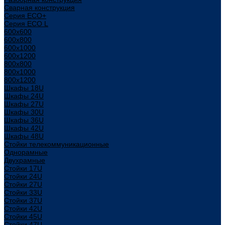
Сварная конструкция
Серия ECO+
Серия ECO L
600x600
600x800
600х1000
600х1200
800x800
800х1000
800х1200
Шкафы 18U
Шкафы 24U
Шкафы 27U
Шкафы 30U
Шкафы 36U
Шкафы 42U
Шкафы 48U
Стойки телекоммуникационные
Однорамные
Двухрамные
Стойки 17U
Стойки 24U
Стойки 27U
Стойки 33U
Стойки 37U
Стойки 42U
Стойки 45U
Стойки 47U