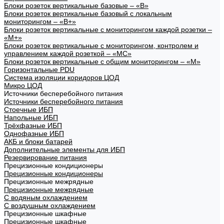
Блоки розеток вертикальные базовые – «В»
Блоки розеток вертикальные базовый с локальным
мониторингом – «В+»
Блоки розеток вертикальные с мониторингом каждой розетки –
«М+»
Блоки розеток вертикальные с мониторингом, контролем и
управлением каждой розеткой – «МС»
Блоки розеток вертикальные с общим мониторингом – «М»
Горизонтальные PDU
Система изоляции коридоров ЦОД
Микро ЦОД
Источники бесперебойного питания
Источники бесперебойного питания
Стоечные ИБП
Напольные ИБП
Трёхфазные ИБП
Однофазные ИБП
АКБ и блоки батарей
Дополнительные элементы для ИБП
Резервирование питания
Прецизионные кондиционеры
Прецизионные кондиционеры
Прецизионные межрядные
Прецизионные межрядные
С водяным охлаждением
С воздушным охлаждением
Прецизионные шкафные
Прецизионные шкафные