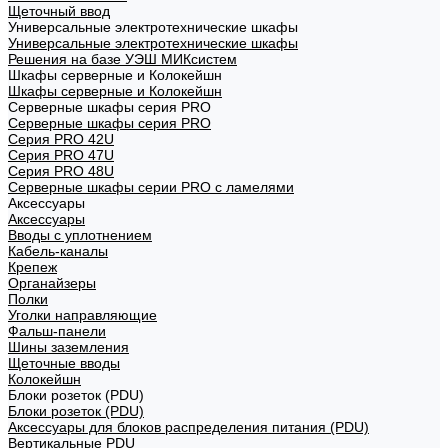
Щеточный ввод
Универсальные электротехнические шкафы
Универсальные электротехнические шкафы
Решения на базе УЭШ МИКсистем
Шкафы серверные и Колокейшн
Шкафы серверные и Колокейшн
Серверные шкафы серия PRO
Серверные шкафы серия PRO
Серия PRO 42U
Серия PRO 47U
Серия PRO 48U
Серверные шкафы серии PRO с ламелями
Аксессуары
Аксессуары
Вводы с уплотнением
Кабель-каналы
Крепеж
Органайзеры
Полки
Уголки направляющие
Фальш-панели
Шины заземления
Щеточные вводы
Колокейшн
Блоки розеток (PDU)
Блоки розеток (PDU)
Аксессуары для блоков распределения питания (PDU)
Вертикальные PDU