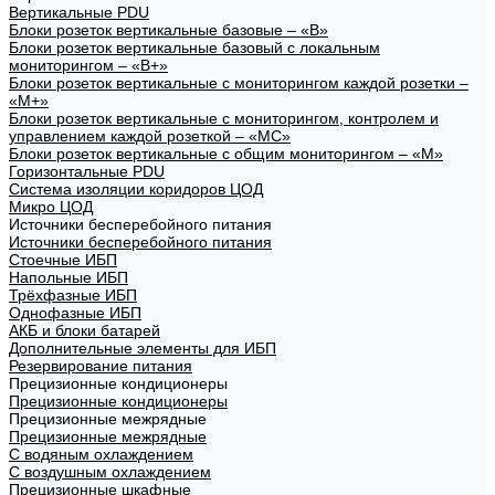
Вертикальные PDU
Блоки розеток вертикальные базовые – «В»
Блоки розеток вертикальные базовый с локальным
мониторингом – «В+»
Блоки розеток вертикальные с мониторингом каждой розетки –
«М+»
Блоки розеток вертикальные с мониторингом, контролем и
управлением каждой розеткой – «МС»
Блоки розеток вертикальные с общим мониторингом – «М»
Горизонтальные PDU
Система изоляции коридоров ЦОД
Микро ЦОД
Источники бесперебойного питания
Источники бесперебойного питания
Стоечные ИБП
Напольные ИБП
Трёхфазные ИБП
Однофазные ИБП
АКБ и блоки батарей
Дополнительные элементы для ИБП
Резервирование питания
Прецизионные кондиционеры
Прецизионные кондиционеры
Прецизионные межрядные
Прецизионные межрядные
С водяным охлаждением
С воздушным охлаждением
Прецизионные шкафные