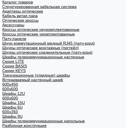
Каталог товаров
Структурированная кабельная система
Адаптеры оптические
Кабель витая пара
Оптические кроссы
Аксессуары
Кроссы оптические неукомплектованные
Кроссы оптические укомплектованные
Патч-панели
Шнур коммутационный медный RJ45 (патч-корд)
Шнуры оптические монтажные (пигтейл)
Шнуры оптические соединительные (патч-корд)
Шкафы телекоммуникационные настенные
Cерия LITE
Cерия BASIS
Cерия KEYS
Трехсекционные (откидные) шкафы
Встраиваемый настенный шкаф
600x450
600x600
Шкафы 12U
600x600
Шкафы 15U
Шкафы 6U
600x350
Шкафы 9U
Шкафы телекоммуникационные напольные
Разборная конструкция