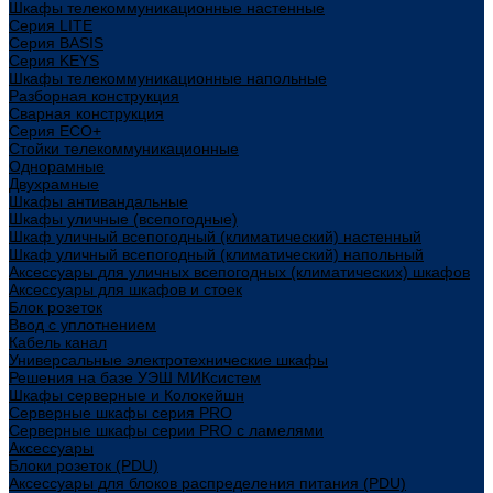
Шкафы телекоммуникационные настенные
Cерия LITE
Cерия BASIS
Cерия KEYS
Шкафы телекоммуникационные напольные
Разборная конструкция
Сварная конструкция
Серия ECO+
Стойки телекоммуникационные
Однорамные
Двухрамные
Шкафы антивандальные
Шкафы уличные (всепогодные)
Шкаф уличный всепогодный (климатический) настенный
Шкаф уличный всепогодный (климатический) напольный
Аксессуары для уличных всепогодных (климатических) шкафов
Аксессуары для шкафов и стоек
Блок розеток
Ввод с уплотнением
Кабель канал
Универсальные электротехнические шкафы
Решения на базе УЭШ МИКсистем
Шкафы серверные и Колокейшн
Серверные шкафы серия PRO
Серверные шкафы серии PRO с ламелями
Аксессуары
Блоки розеток (PDU)
Аксессуары для блоков распределения питания (PDU)