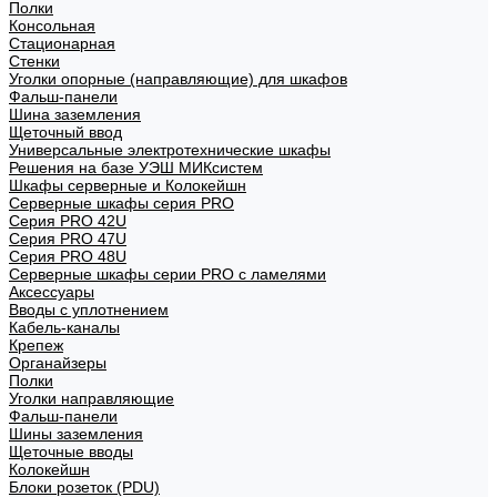
Полки
Консольная
Стационарная
Стенки
Уголки опорные (направляющие) для шкафов
Фальш-панели
Шина заземления
Щеточный ввод
Универсальные электротехнические шкафы
Решения на базе УЭШ МИКсистем
Шкафы серверные и Колокейшн
Серверные шкафы серия PRO
Серия PRO 42U
Серия PRO 47U
Серия PRO 48U
Серверные шкафы серии PRO с ламелями
Аксессуары
Вводы с уплотнением
Кабель-каналы
Крепеж
Органайзеры
Полки
Уголки направляющие
Фальш-панели
Шины заземления
Щеточные вводы
Колокейшн
Блоки розеток (PDU)