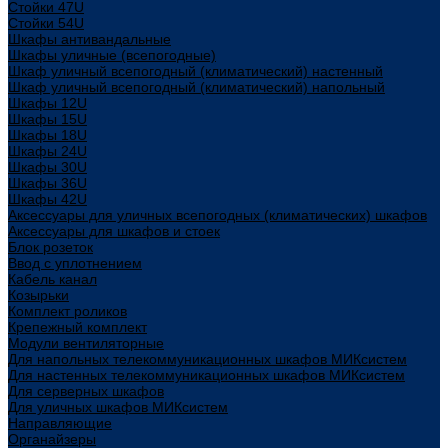
Стойки 47U
Стойки 54U
Шкафы антивандальные
Шкафы уличные (всепогодные)
Шкаф уличный всепогодный (климатический) настенный
Шкаф уличный всепогодный (климатический) напольный
Шкафы 12U
Шкафы 15U
Шкафы 18U
Шкафы 24U
Шкафы 30U
Шкафы 36U
Шкафы 42U
Аксессуары для уличных всепогодных (климатических) шкафов
Аксессуары для шкафов и стоек
Блок розеток
Ввод с уплотнением
Кабель канал
Козырьки
Комплект роликов
Крепежный комплект
Модули вентиляторные
Для напольных телекоммуникационных шкафов МИКсистем
Для настенных телекоммуникационных шкафов МИКсистем
Для серверных шкафов
Для уличных шкафов МИКсистем
Направляющие
Органайзеры