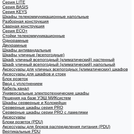
Cерия LITE
Cерия BASIS
Cерия KEYS
Шкафы телекоммуникационные напольные
Разборная конструкция
Сварная конструкция
Серия ECO+
Стойки телекоммуникационные
Однорамные
Двухрамные
Шкафы антивандальные
Шкафы уличные (всепогодные)
Шкаф уличный всепогодный (климатический) настенный
Шкаф уличный всепогодный (климатический) напольный
Аксессуары для уличных всепогодных (климатических) шкафов
Аксессуары для шкафов и стоек
Блок розеток
Ввод с уплотнением
Кабель канал
Универсальные электротехнические шкафы
Решения на базе УЭШ МИКсистем
Шкафы серверные и Колокейшн
Серверные шкафы серия PRO
Серверные шкафы серии PRO с ламелями
Аксессуары
Блоки розеток (PDU)
Аксессуары для блоков распределения питания (PDU)
Вертикальные PDU