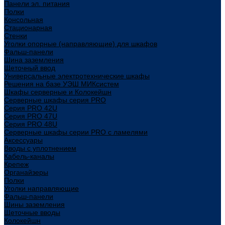
Панели эл. питания
Полки
Консольная
Стационарная
Стенки
Уголки опорные (направляющие) для шкафов
Фальш-панели
Шина заземления
Щеточный ввод
Универсальные электротехнические шкафы
Решения на базе УЭШ МИКсистем
Шкафы серверные и Колокейшн
Серверные шкафы серия PRO
Серия PRO 42U
Серия PRO 47U
Серия PRO 48U
Серверные шкафы серии PRO с ламелями
Аксессуары
Вводы с уплотнением
Кабель-каналы
Крепеж
Органайзеры
Полки
Уголки направляющие
Фальш-панели
Шины заземления
Щеточные вводы
Колокейшн