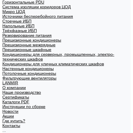
Горизонтальные PDU
Система изоляции коридоров ЦОД
Микро ЦОД
Источники бесперебойного питания
Стоечные ИБП
Напольные ИБП
Трёхфазные ИБП
Резервирование питания
Прецизионные кондиционеры
Прецизионные межрядные
Прецизионные шкафные
Кондиционеры для серверных, промышленных, электро-
технических шкафов
Кондиционеры для уличных климатических шкафов
Настенные кондиционеры
Потолочные кондиционеры
Фильтрующие вентиляторы
LANMIR
О компании
Наше производство
Сертификаты
Каталоги PDF
Инструкции по сборке
Новости
Акции
Где купить?
Контакты
...