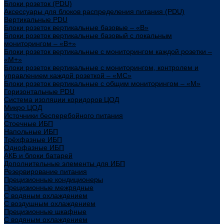
Блоки розеток (PDU)
Аксессуары для блоков распределения питания (PDU)
Вертикальные PDU
Блоки розеток вертикальные базовые – «В»
Блоки розеток вертикальные базовый с локальным
мониторингом – «В+»
Блоки розеток вертикальные с мониторингом каждой розетки –
«М+»
Блоки розеток вертикальные с мониторингом, контролем и
управлением каждой розеткой – «МС»
Блоки розеток вертикальные с общим мониторингом – «М»
Горизонтальные PDU
Система изоляции коридоров ЦОД
Микро ЦОД
Источники бесперебойного питания
Стоечные ИБП
Напольные ИБП
Трёхфазные ИБП
Однофазные ИБП
АКБ и блоки батарей
Дополнительные элементы для ИБП
Резервирование питания
Прецизионные кондиционеры
Прецизионные межрядные
С водяным охлаждением
С воздушным охлаждением
Прецизионные шкафные
С водяным охлаждением