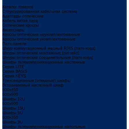
...
Каталог товаров
Структурированная кабельная система
Адаптеры оптические
Кабель витая пара
Оптические кроссы
Аксессуары
Кроссы оптические неукомплектованные
Кроссы оптические укомплектованные
Патч-панели
Шнур коммутационный медный RJ45 (патч-корд)
Шнуры оптические монтажные (пигтейл)
Шнуры оптические соединительные (патч-корд)
Шкафы телекоммуникационные настенные
Cерия LITE
Cерия BASIS
Cерия KEYS
Трехсекционные (откидные) шкафы
Встраиваемый настенный шкаф
600x450
600x600
Шкафы 12U
600x600
Шкафы 15U
Шкафы 6U
600x350
Шкафы 9U
Шкафы телекоммуникационные напольные