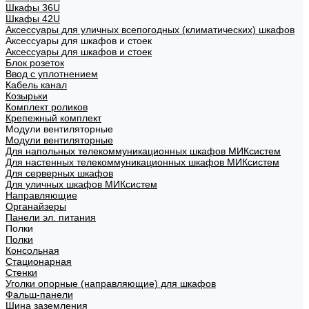
Шкафы 36U
Шкафы 42U
Аксессуары для уличных всепогодных (климатических) шкафов
Аксессуары для шкафов и стоек
Аксессуары для шкафов и стоек
Блок розеток
Ввод с уплотнением
Кабель канал
Козырьки
Комплект роликов
Крепежный комплект
Модули вентиляторные
Модули вентиляторные
Для напольных телекоммуникационных шкафов МИКсистем
Для настенных телекоммуникационных шкафов МИКсистем
Для серверных шкафов
Для уличных шкафов МИКсистем
Направляющие
Органайзеры
Панели эл. питания
Полки
Полки
Консольная
Стационарная
Стенки
Уголки опорные (направляющие) для шкафов
Фальш-панели
Шина заземления