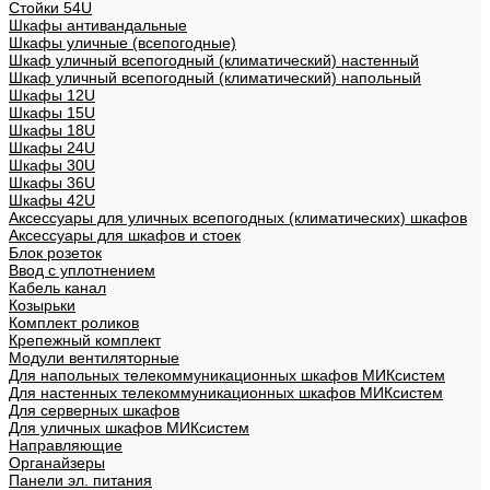
Стойки 54U
Шкафы антивандальные
Шкафы уличные (всепогодные)
Шкаф уличный всепогодный (климатический) настенный
Шкаф уличный всепогодный (климатический) напольный
Шкафы 12U
Шкафы 15U
Шкафы 18U
Шкафы 24U
Шкафы 30U
Шкафы 36U
Шкафы 42U
Аксессуары для уличных всепогодных (климатических) шкафов
Аксессуары для шкафов и стоек
Блок розеток
Ввод с уплотнением
Кабель канал
Козырьки
Комплект роликов
Крепежный комплект
Модули вентиляторные
Для напольных телекоммуникационных шкафов МИКсистем
Для настенных телекоммуникационных шкафов МИКсистем
Для серверных шкафов
Для уличных шкафов МИКсистем
Направляющие
Органайзеры
Панели эл. питания