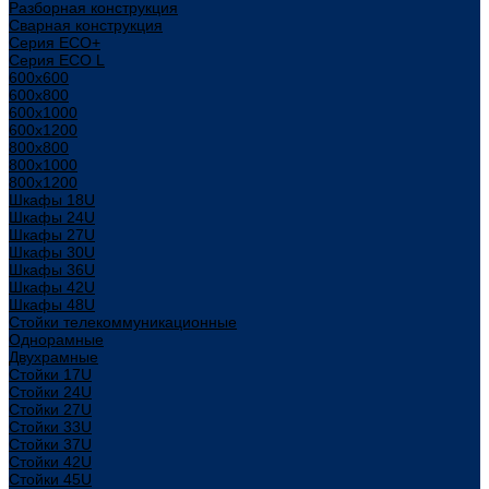
Разборная конструкция
Сварная конструкция
Серия ECO+
Серия ECO L
600x600
600x800
600х1000
600х1200
800x800
800х1000
800х1200
Шкафы 18U
Шкафы 24U
Шкафы 27U
Шкафы 30U
Шкафы 36U
Шкафы 42U
Шкафы 48U
Стойки телекоммуникационные
Однорамные
Двухрамные
Стойки 17U
Стойки 24U
Стойки 27U
Стойки 33U
Стойки 37U
Стойки 42U
Стойки 45U