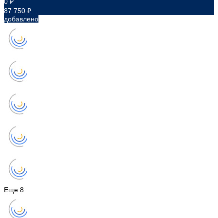
0 ₽
87 750 ₽
добавлено
Еще
8