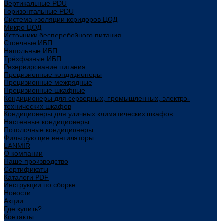
Вертикальные PDU
Горизонтальные PDU
Система изоляции коридоров ЦОД
Микро ЦОД
Источники бесперебойного питания
Стоечные ИБП
Напольные ИБП
Трёхфазные ИБП
Резервирование питания
Прецизионные кондиционеры
Прецизионные межрядные
Прецизионные шкафные
Кондиционеры для серверных, промышленных, электро-
технических шкафов
Кондиционеры для уличных климатических шкафов
Настенные кондиционеры
Потолочные кондиционеры
Фильтрующие вентиляторы
LANMIR
О компании
Наше производство
Сертификаты
Каталоги PDF
Инструкции по сборке
Новости
Акции
Где купить?
Контакты