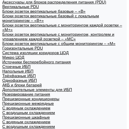
Аксессуары для блоков распределения питания (PDU)
Вертикальные PDU
Блоки розеток вертикальные базовые – «В»
Блоки розеток вертикальные базовый с локальным
мониторингом – «В+»
Блоки розеток вертикальные с мониторингом каждой розетки –
«М+»
Блоки розеток вертикальные с мониторингом, контролем и
управлением каждой розеткой – «МС»
Блоки розеток вертикальные с общим мониторингом – «М»
Горизонтальные PDU
Система изоляции коридоров ЦОД
Микро ЦОД
Источники бесперебойного питания
Стоечные ИБП
Напольные ИБП
Трёхфазные ИБП
Однофазные ИБП
АКБ и блоки батарей
Дополнительные элементы для ИБП
Резервирование питания
Прецизионные кондиционеры
Прецизионные межрядные
С водяным охлаждением
С воздушным охлаждением
Прецизионные шкафные
С водяным охлаждением
С воздушным охлаждением