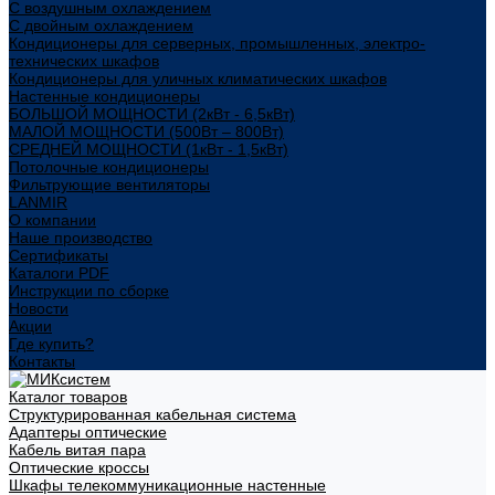
С воздушным охлаждением
С двойным охлаждением
Кондиционеры для серверных, промышленных, электро-
технических шкафов
Кондиционеры для уличных климатических шкафов
Настенные кондиционеры
БОЛЬШОЙ МОЩНОСТИ (2кВт - 6,5кВт)
МАЛОЙ МОЩНОСТИ (500Вт – 800Вт)
СРЕДНЕЙ МОЩНОСТИ (1кВт - 1,5кВт)
Потолочные кондиционеры
Фильтрующие вентиляторы
LANMIR
О компании
Наше производство
Сертификаты
Каталоги PDF
Инструкции по сборке
Новости
Акции
Где купить?
Контакты
Каталог товаров
Структурированная кабельная система
Адаптеры оптические
Кабель витая пара
Оптические кроссы
Шкафы телекоммуникационные настенные