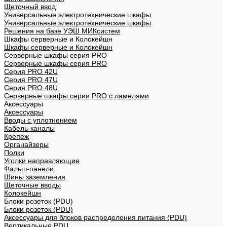
Щеточный ввод
Универсальные электротехнические шкафы
Универсальные электротехнические шкафы
Решения на базе УЭШ МИКсистем
Шкафы серверные и Колокейшн
Шкафы серверные и Колокейшн
Серверные шкафы серия PRO
Серверные шкафы серия PRO
Серия PRO 42U
Серия PRO 47U
Серия PRO 48U
Серверные шкафы серии PRO с ламелями
Аксессуары
Аксессуары
Вводы с уплотнением
Кабель-каналы
Крепеж
Органайзеры
Полки
Уголки направляющие
Фальш-панели
Шины заземления
Щеточные вводы
Колокейшн
Блоки розеток (PDU)
Блоки розеток (PDU)
Аксессуары для блоков распределения питания (PDU)
Вертикальные PDU