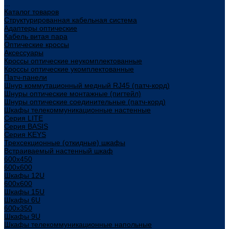
...
Каталог товаров
Структурированная кабельная система
Адаптеры оптические
Кабель витая пара
Оптические кроссы
Аксессуары
Кроссы оптические неукомплектованные
Кроссы оптические укомплектованные
Патч-панели
Шнур коммутационный медный RJ45 (патч-корд)
Шнуры оптические монтажные (пигтейл)
Шнуры оптические соединительные (патч-корд)
Шкафы телекоммуникационные настенные
Cерия LITE
Cерия BASIS
Cерия KEYS
Трехсекционные (откидные) шкафы
Встраиваемый настенный шкаф
600x450
600x600
Шкафы 12U
600x600
Шкафы 15U
Шкафы 6U
600x350
Шкафы 9U
Шкафы телекоммуникационные напольные