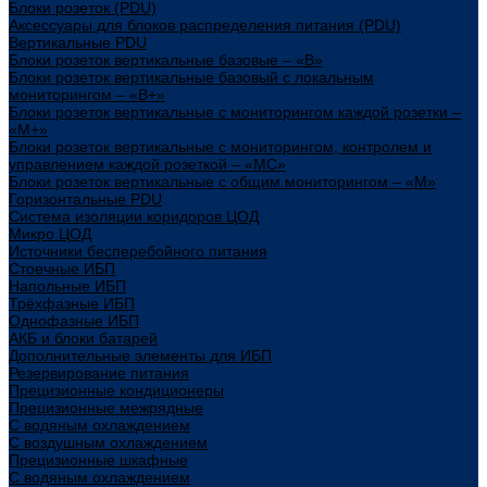
Блоки розеток (PDU)
Аксессуары для блоков распределения питания (PDU)
Вертикальные PDU
Блоки розеток вертикальные базовые – «В»
Блоки розеток вертикальные базовый с локальным
мониторингом – «В+»
Блоки розеток вертикальные с мониторингом каждой розетки –
«М+»
Блоки розеток вертикальные с мониторингом, контролем и
управлением каждой розеткой – «МС»
Блоки розеток вертикальные с общим мониторингом – «М»
Горизонтальные PDU
Система изоляции коридоров ЦОД
Микро ЦОД
Источники бесперебойного питания
Стоечные ИБП
Напольные ИБП
Трёхфазные ИБП
Однофазные ИБП
АКБ и блоки батарей
Дополнительные элементы для ИБП
Резервирование питания
Прецизионные кондиционеры
Прецизионные межрядные
С водяным охлаждением
С воздушным охлаждением
Прецизионные шкафные
С водяным охлаждением