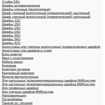
Стойки 54U
Шкафы антивандальные
Шкафы уличные (всепогодные)
Шкаф уличный всепогодный (климатический) настенный
Шкаф уличный всепогодный (климатический) напольный
Шкафы 12U
Шкафы 15U
Шкафы 18U
Шкафы 24U
Шкафы 30U
Шкафы 36U
Шкафы 42U
Аксессуары для уличных всепогодных (климатических) шкафов
Аксессуары для шкафов и стоек
Блок розеток
Ввод с уплотнением
Кабель канал
Козырьки
Комплект роликов
Крепежный комплект
Модули вентиляторные
Для напольных телекоммуникационных шкафов МИКсистем
Для настенных телекоммуникационных шкафов МИКсистем
Для серверных шкафов
Для уличных шкафов МИКсистем
Направляющие
Органайзеры
Панели эл. питания