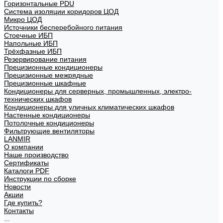
Горизонтальные PDU
Система изоляции коридоров ЦОД
Микро ЦОД
Источники бесперебойного питания
Стоечные ИБП
Напольные ИБП
Трёхфазные ИБП
Резервирование питания
Прецизионные кондиционеры
Прецизионные межрядные
Прецизионные шкафные
Кондиционеры для серверных, промышленных, электро-
технических шкафов
Кондиционеры для уличных климатических шкафов
Настенные кондиционеры
Потолочные кондиционеры
Фильтрующие вентиляторы
LANMIR
О компании
Наше производство
Сертификаты
Каталоги PDF
Инструкции по сборке
Новости
Акции
Где купить?
Контакты
...