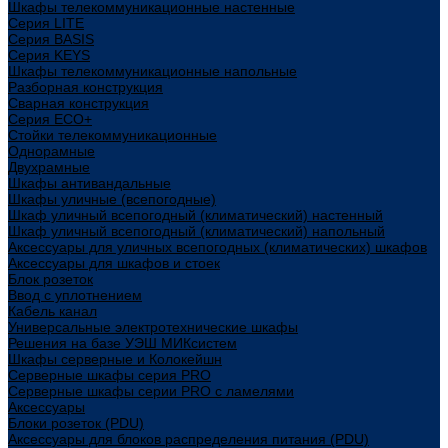
Шкафы телекоммуникационные настенные
Cерия LITE
Cерия BASIS
Cерия KEYS
Шкафы телекоммуникационные напольные
Разборная конструкция
Сварная конструкция
Серия ECO+
Стойки телекоммуникационные
Однорамные
Двухрамные
Шкафы антивандальные
Шкафы уличные (всепогодные)
Шкаф уличный всепогодный (климатический) настенный
Шкаф уличный всепогодный (климатический) напольный
Аксессуары для уличных всепогодных (климатических) шкафов
Аксессуары для шкафов и стоек
Блок розеток
Ввод с уплотнением
Кабель канал
Универсальные электротехнические шкафы
Решения на базе УЭШ МИКсистем
Шкафы серверные и Колокейшн
Серверные шкафы серия PRO
Серверные шкафы серии PRO с ламелями
Аксессуары
Блоки розеток (PDU)
Аксессуары для блоков распределения питания (PDU)