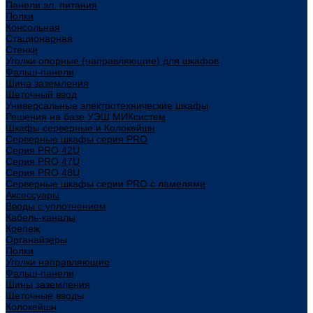
Панели эл. питания
Полки
Консольная
Стационарная
Стенки
Уголки опорные (направляющие) для шкафов
Фальш-панели
Шина заземления
Щеточный ввод
Универсальные электротехнические шкафы
Решения на базе УЭШ МИКсистем
Шкафы серверные и Колокейшн
Серверные шкафы серия PRO
Серия PRO 42U
Серия PRO 47U
Серия PRO 48U
Серверные шкафы серии PRO с ламелями
Аксессуары
Вводы с уплотнением
Кабель-каналы
Крепеж
Органайзеры
Полки
Уголки направляющие
Фальш-панели
Шины заземления
Щеточные вводы
Колокейшн