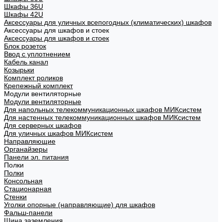
Шкафы 36U
Шкафы 42U
Аксессуары для уличных всепогодных (климатических) шкафов
Аксессуары для шкафов и стоек
Аксессуары для шкафов и стоек
Блок розеток
Ввод с уплотнением
Кабель канал
Козырьки
Комплект роликов
Крепежный комплект
Модули вентиляторные
Модули вентиляторные
Для напольных телекоммуникационных шкафов МИКсистем
Для настенных телекоммуникационных шкафов МИКсистем
Для серверных шкафов
Для уличных шкафов МИКсистем
Направляющие
Органайзеры
Панели эл. питания
Полки
Полки
Консольная
Стационарная
Стенки
Уголки опорные (направляющие) для шкафов
Фальш-панели
Шина заземления