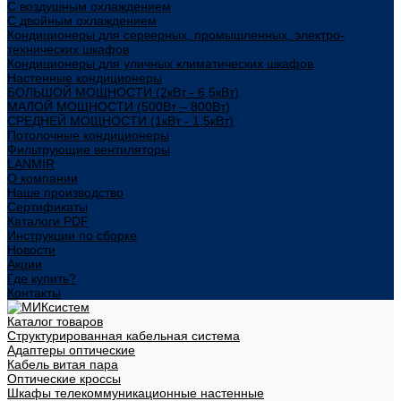
С воздушным охлаждением
С двойным охлаждением
Кондиционеры для серверных, промышленных, электро-
технических шкафов
Кондиционеры для уличных климатических шкафов
Настенные кондиционеры
БОЛЬШОЙ МОЩНОСТИ (2кВт - 6,5кВт)
МАЛОЙ МОЩНОСТИ (500Вт – 800Вт)
СРЕДНЕЙ МОЩНОСТИ (1кВт - 1,5кВт)
Потолочные кондиционеры
Фильтрующие вентиляторы
LANMIR
О компании
Наше производство
Сертификаты
Каталоги PDF
Инструкции по сборке
Новости
Акции
Где купить?
Контакты
Каталог товаров
Структурированная кабельная система
Адаптеры оптические
Кабель витая пара
Оптические кроссы
Шкафы телекоммуникационные настенные