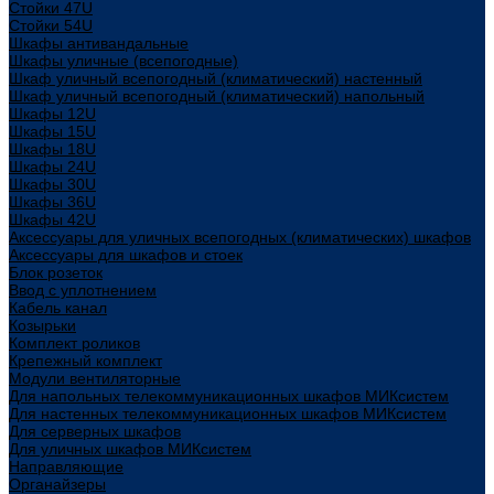
Стойки 47U
Стойки 54U
Шкафы антивандальные
Шкафы уличные (всепогодные)
Шкаф уличный всепогодный (климатический) настенный
Шкаф уличный всепогодный (климатический) напольный
Шкафы 12U
Шкафы 15U
Шкафы 18U
Шкафы 24U
Шкафы 30U
Шкафы 36U
Шкафы 42U
Аксессуары для уличных всепогодных (климатических) шкафов
Аксессуары для шкафов и стоек
Блок розеток
Ввод с уплотнением
Кабель канал
Козырьки
Комплект роликов
Крепежный комплект
Модули вентиляторные
Для напольных телекоммуникационных шкафов МИКсистем
Для настенных телекоммуникационных шкафов МИКсистем
Для серверных шкафов
Для уличных шкафов МИКсистем
Направляющие
Органайзеры