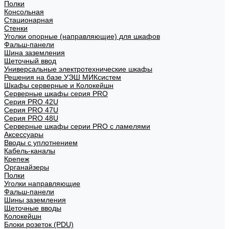
Полки
Консольная
Стационарная
Стенки
Уголки опорные (направляющие) для шкафов
Фальш-панели
Шина заземления
Щеточный ввод
Универсальные электротехнические шкафы
Решения на базе УЭШ МИКсистем
Шкафы серверные и Колокейшн
Серверные шкафы серия PRO
Серия PRO 42U
Серия PRO 47U
Серия PRO 48U
Серверные шкафы серии PRO с ламелями
Аксессуары
Вводы с уплотнением
Кабель-каналы
Крепеж
Органайзеры
Полки
Уголки направляющие
Фальш-панели
Шины заземления
Щеточные вводы
Колокейшн
Блоки розеток (PDU)