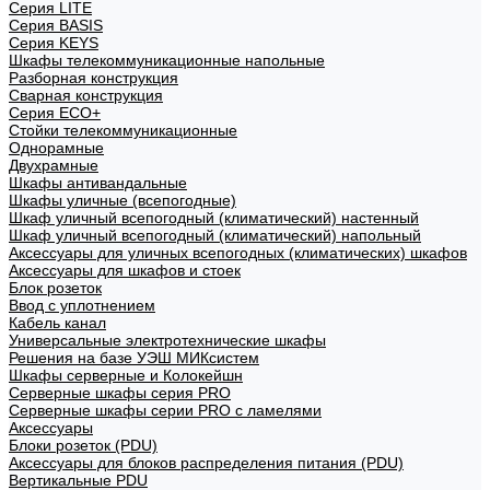
Cерия LITE
Cерия BASIS
Cерия KEYS
Шкафы телекоммуникационные напольные
Разборная конструкция
Сварная конструкция
Серия ECO+
Стойки телекоммуникационные
Однорамные
Двухрамные
Шкафы антивандальные
Шкафы уличные (всепогодные)
Шкаф уличный всепогодный (климатический) настенный
Шкаф уличный всепогодный (климатический) напольный
Аксессуары для уличных всепогодных (климатических) шкафов
Аксессуары для шкафов и стоек
Блок розеток
Ввод с уплотнением
Кабель канал
Универсальные электротехнические шкафы
Решения на базе УЭШ МИКсистем
Шкафы серверные и Колокейшн
Серверные шкафы серия PRO
Серверные шкафы серии PRO с ламелями
Аксессуары
Блоки розеток (PDU)
Аксессуары для блоков распределения питания (PDU)
Вертикальные PDU