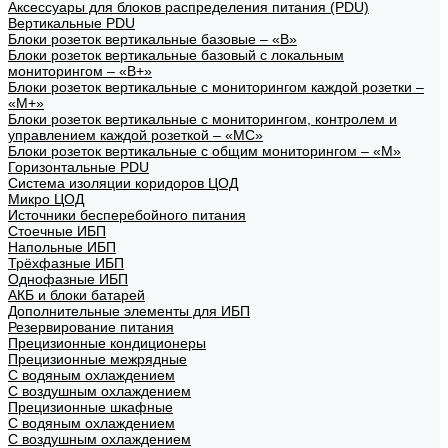
Аксессуары для блоков распределения питания (PDU)
Вертикальные PDU
Блоки розеток вертикальные базовые – «В»
Блоки розеток вертикальные базовый с локальным
мониторингом – «В+»
Блоки розеток вертикальные с мониторингом каждой розетки –
«М+»
Блоки розеток вертикальные с мониторингом, контролем и
управлением каждой розеткой – «МС»
Блоки розеток вертикальные с общим мониторингом – «М»
Горизонтальные PDU
Система изоляции коридоров ЦОД
Микро ЦОД
Источники бесперебойного питания
Стоечные ИБП
Напольные ИБП
Трёхфазные ИБП
Однофазные ИБП
АКБ и блоки батарей
Дополнительные элементы для ИБП
Резервирование питания
Прецизионные кондиционеры
Прецизионные межрядные
С водяным охлаждением
С воздушным охлаждением
Прецизионные шкафные
С водяным охлаждением
С воздушным охлаждением