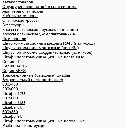
Каталог товаров
Структурированная кабельная система
Адаптеры оптические
Кабель витая пара
Оптические кроссы
Аксессуары
Кроссы оптические неукомплектованные
Кроссы оптические укомплектованные
Патч-панели
Шнур коммутационный медный RJ45 (патч-корд)
Шнуры оптические монтажные (пигтейл)
Шнуры оптические соединительные (патч-корд)
Шкафы телекоммуникационные настенные
Cерия LITE
Cерия BASIS
Cерия KEYS
Трехсекционные (откидные) шкафы
Встраиваемый настенный шкаф
600x450
600x600
Шкафы 12U
600x600
Шкафы 15U
Шкафы 6U
600x350
Шкафы 9U
Шкафы телекоммуникационные напольные
Разборная конструкция