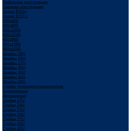
Разборная конструкция
Сварная конструкция
Серия ECO+
Серия ECO L
600x600
600x800
600х1000
600х1200
800x800
800х1000
800х1200
Шкафы 18U
Шкафы 24U
Шкафы 27U
Шкафы 30U
Шкафы 36U
Шкафы 42U
Шкафы 48U
Стойки телекоммуникационные
Однорамные
Двухрамные
Стойки 17U
Стойки 24U
Стойки 27U
Стойки 33U
Стойки 37U
Стойки 42U
Стойки 45U