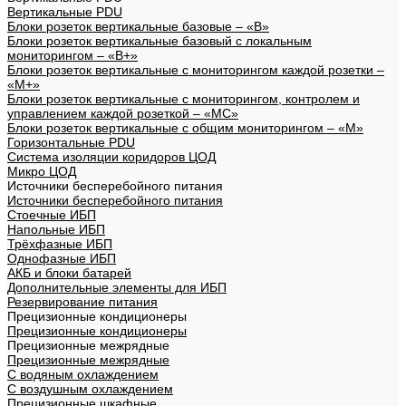
Вертикальные PDU
Блоки розеток вертикальные базовые – «В»
Блоки розеток вертикальные базовый с локальным
мониторингом – «В+»
Блоки розеток вертикальные с мониторингом каждой розетки –
«М+»
Блоки розеток вертикальные с мониторингом, контролем и
управлением каждой розеткой – «МС»
Блоки розеток вертикальные с общим мониторингом – «М»
Горизонтальные PDU
Система изоляции коридоров ЦОД
Микро ЦОД
Источники бесперебойного питания
Источники бесперебойного питания
Стоечные ИБП
Напольные ИБП
Трёхфазные ИБП
Однофазные ИБП
АКБ и блоки батарей
Дополнительные элементы для ИБП
Резервирование питания
Прецизионные кондиционеры
Прецизионные кондиционеры
Прецизионные межрядные
Прецизионные межрядные
С водяным охлаждением
С воздушным охлаждением
Прецизионные шкафные