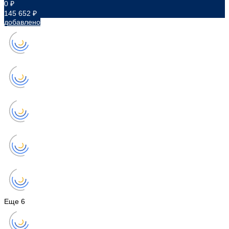
0 ₽
145 652 ₽
добавлено
Еще
6