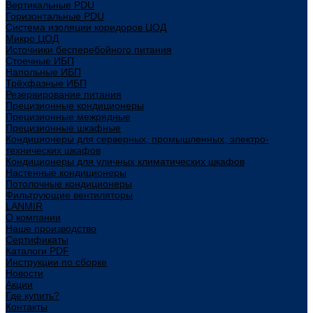
Вертикальные PDU
Горизонтальные PDU
Система изоляции коридоров ЦОД
Микро ЦОД
Источники бесперебойного питания
Стоечные ИБП
Напольные ИБП
Трёхфазные ИБП
Резервирование питания
Прецизионные кондиционеры
Прецизионные межрядные
Прецизионные шкафные
Кондиционеры для серверных, промышленных, электро-
технических шкафов
Кондиционеры для уличных климатических шкафов
Настенные кондиционеры
Потолочные кондиционеры
Фильтрующие вентиляторы
LANMIR
О компании
Наше производство
Сертификаты
Каталоги PDF
Инструкции по сборке
Новости
Акции
Где купить?
Контакты