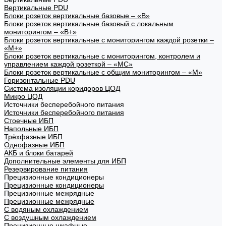
Вертикальные PDU
Блоки розеток вертикальные базовые – «В»
Блоки розеток вертикальные базовый с локальным
мониторингом – «В+»
Блоки розеток вертикальные с мониторингом каждой розетки –
«М+»
Блоки розеток вертикальные с мониторингом, контролем и
управлением каждой розеткой – «МС»
Блоки розеток вертикальные с общим мониторингом – «М»
Горизонтальные PDU
Система изоляции коридоров ЦОД
Микро ЦОД
Источники бесперебойного питания
Источники бесперебойного питания
Стоечные ИБП
Напольные ИБП
Трёхфазные ИБП
Однофазные ИБП
АКБ и блоки батарей
Дополнительные элементы для ИБП
Резервирование питания
Прецизионные кондиционеры
Прецизионные кондиционеры
Прецизионные межрядные
Прецизионные межрядные
С водяным охлаждением
С воздушным охлаждением
Прецизионные шкафные