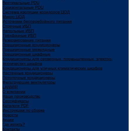
Вертикальные PDU
Горизонтальные PDU
Система изоляции коридоров ЦОД
Микро ЦОД
Источники бесперебойного питания
Стоечные ИБП
Напольные ИБП
Трёхфазные ИБП
Резервирование питания
Прецизионные кондиционеры
Прецизионные межрядные
Прецизионные шкафные
Кондиционеры для серверных, промышленных, электро-
технических шкафов
Кондиционеры для уличных климатических шкафов
Настенные кондиционеры
Потолочные кондиционеры
Фильтрующие вентиляторы
LANMIR
О компании
Наше производство
Сертификаты
Каталоги PDF
Инструкции по сборке
Новости
Акции
Где купить?
Контакты