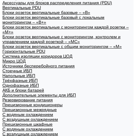
Аксессуары для блоков распределения питания (PDU)
Вертикальные PDU
Блоки розеток вертикальные базовые – «В»
Блоки розеток вертикальные базовый с локальным
мониторингом – «В+»
Блоки розеток вертикальные с мониторингом каждой розетки –
«М+»
Блоки розеток вертикальные с мониторингом, контролем и
управлением каждой розеткой – «МС»
Блоки розеток вертикальные с общим мониторингом – «М»
Горизонтальные PDU
Система изоляции коридоров ЦОД
Микро ЦОД
Источники бесперебойного питания
Стоечные ИБП
Напольные ИБП
Трёхфазные ИБП
Однофазные ИБП
АКБ и блоки батарей
Дополнительные элементы для ИБП
Резервирование питания
Прецизионные кондиционеры
Прецизионные межрядные
С водяным охлаждением
С воздушным охлаждением
Прецизионные шкафные
С водяным охлаждением
С воздушным охлаждением