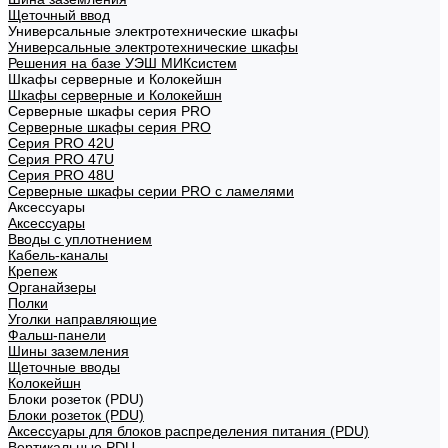
Щеточный ввод
Универсальные электротехнические шкафы
Универсальные электротехнические шкафы
Решения на базе УЭШ МИКсистем
Шкафы серверные и Колокейшн
Шкафы серверные и Колокейшн
Серверные шкафы серия PRO
Серверные шкафы серия PRO
Серия PRO 42U
Серия PRO 47U
Серия PRO 48U
Серверные шкафы серии PRO с ламелями
Аксессуары
Аксессуары
Вводы с уплотнением
Кабель-каналы
Крепеж
Органайзеры
Полки
Уголки направляющие
Фальш-панели
Шины заземления
Щеточные вводы
Колокейшн
Блоки розеток (PDU)
Блоки розеток (PDU)
Аксессуары для блоков распределения питания (PDU)
Вертикальные PDU