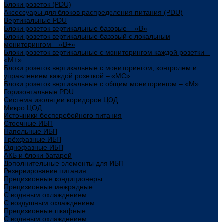
Блоки розеток (PDU)
Аксессуары для блоков распределения питания (PDU)
Вертикальные PDU
Блоки розеток вертикальные базовые – «В»
Блоки розеток вертикальные базовый с локальным
мониторингом – «В+»
Блоки розеток вертикальные с мониторингом каждой розетки –
«М+»
Блоки розеток вертикальные с мониторингом, контролем и
управлением каждой розеткой – «МС»
Блоки розеток вертикальные с общим мониторингом – «М»
Горизонтальные PDU
Система изоляции коридоров ЦОД
Микро ЦОД
Источники бесперебойного питания
Стоечные ИБП
Напольные ИБП
Трёхфазные ИБП
Однофазные ИБП
АКБ и блоки батарей
Дополнительные элементы для ИБП
Резервирование питания
Прецизионные кондиционеры
Прецизионные межрядные
С водяным охлаждением
С воздушным охлаждением
Прецизионные шкафные
С водяным охлаждением