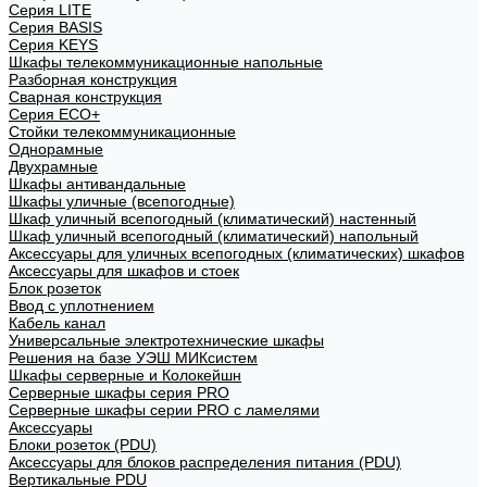
Cерия LITE
Cерия BASIS
Cерия KEYS
Шкафы телекоммуникационные напольные
Разборная конструкция
Сварная конструкция
Серия ECO+
Стойки телекоммуникационные
Однорамные
Двухрамные
Шкафы антивандальные
Шкафы уличные (всепогодные)
Шкаф уличный всепогодный (климатический) настенный
Шкаф уличный всепогодный (климатический) напольный
Аксессуары для уличных всепогодных (климатических) шкафов
Аксессуары для шкафов и стоек
Блок розеток
Ввод с уплотнением
Кабель канал
Универсальные электротехнические шкафы
Решения на базе УЭШ МИКсистем
Шкафы серверные и Колокейшн
Серверные шкафы серия PRO
Серверные шкафы серии PRO с ламелями
Аксессуары
Блоки розеток (PDU)
Аксессуары для блоков распределения питания (PDU)
Вертикальные PDU