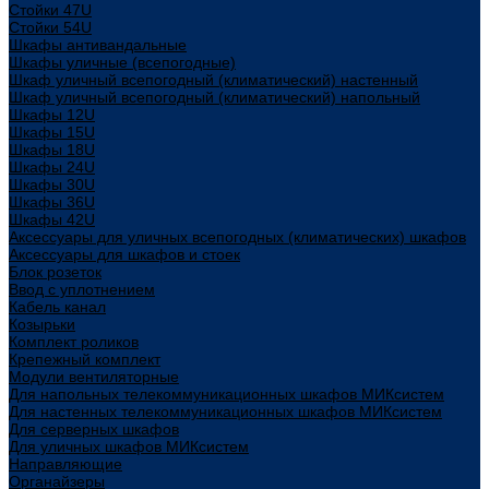
Стойки 47U
Стойки 54U
Шкафы антивандальные
Шкафы уличные (всепогодные)
Шкаф уличный всепогодный (климатический) настенный
Шкаф уличный всепогодный (климатический) напольный
Шкафы 12U
Шкафы 15U
Шкафы 18U
Шкафы 24U
Шкафы 30U
Шкафы 36U
Шкафы 42U
Аксессуары для уличных всепогодных (климатических) шкафов
Аксессуары для шкафов и стоек
Блок розеток
Ввод с уплотнением
Кабель канал
Козырьки
Комплект роликов
Крепежный комплект
Модули вентиляторные
Для напольных телекоммуникационных шкафов МИКсистем
Для настенных телекоммуникационных шкафов МИКсистем
Для серверных шкафов
Для уличных шкафов МИКсистем
Направляющие
Органайзеры