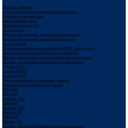
...
Каталог товаров
Структурированная кабельная система
Адаптеры оптические
Кабель витая пара
Оптические кроссы
Аксессуары
Кроссы оптические неукомплектованные
Кроссы оптические укомплектованные
Патч-панели
Шнур коммутационный медный RJ45 (патч-корд)
Шнуры оптические монтажные (пигтейл)
Шнуры оптические соединительные (патч-корд)
Шкафы телекоммуникационные настенные
Cерия LITE
Cерия BASIS
Cерия KEYS
Трехсекционные (откидные) шкафы
Встраиваемый настенный шкаф
600x450
600x600
Шкафы 12U
600x600
Шкафы 15U
Шкафы 6U
600x350
Шкафы 9U
Шкафы телекоммуникационные напольные