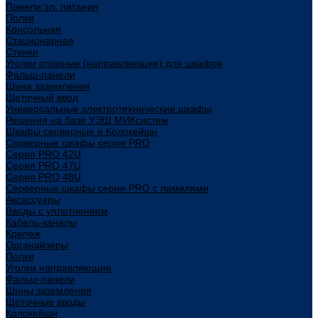
Панели эл. питания
Полки
Консольная
Стационарная
Стенки
Уголки опорные (направляющие) для шкафов
Фальш-панели
Шина заземления
Щеточный ввод
Универсальные электротехнические шкафы
Решения на базе УЭШ МИКсистем
Шкафы серверные и Колокейшн
Серверные шкафы серия PRO
Серия PRO 42U
Серия PRO 47U
Серия PRO 48U
Серверные шкафы серии PRO с ламелями
Аксессуары
Вводы с уплотнением
Кабель-каналы
Крепеж
Органайзеры
Полки
Уголки направляющие
Фальш-панели
Шины заземления
Щеточные вводы
Колокейшн