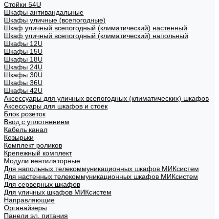
Стойки 54U
Шкафы антивандальные
Шкафы уличные (всепогодные)
Шкаф уличный всепогодный (климатический) настенный
Шкаф уличный всепогодный (климатический) напольный
Шкафы 12U
Шкафы 15U
Шкафы 18U
Шкафы 24U
Шкафы 30U
Шкафы 36U
Шкафы 42U
Аксессуары для уличных всепогодных (климатических) шкафов
Аксессуары для шкафов и стоек
Блок розеток
Ввод с уплотнением
Кабель канал
Козырьки
Комплект роликов
Крепежный комплект
Модули вентиляторные
Для напольных телекоммуникационных шкафов МИКсистем
Для настенных телекоммуникационных шкафов МИКсистем
Для серверных шкафов
Для уличных шкафов МИКсистем
Направляющие
Органайзеры
Панели эл. питания