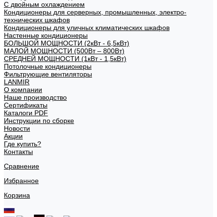
С двойным охлаждением
Кондиционеры для серверных, промышленных, электро-
технических шкафов
Кондиционеры для уличных климатических шкафов
Настенные кондиционеры
БОЛЬШОЙ МОЩНОСТИ (2кВт - 6,5кВт)
МАЛОЙ МОЩНОСТИ (500Вт – 800Вт)
СРЕДНЕЙ МОЩНОСТИ (1кВт - 1,5кВт)
Потолочные кондиционеры
Фильтрующие вентиляторы
LANMIR
О компании
Наше производство
Сертификаты
Каталоги PDF
Инструкции по сборке
Новости
Акции
Где купить?
Контакты
Сравнение
Избранное
Корзина