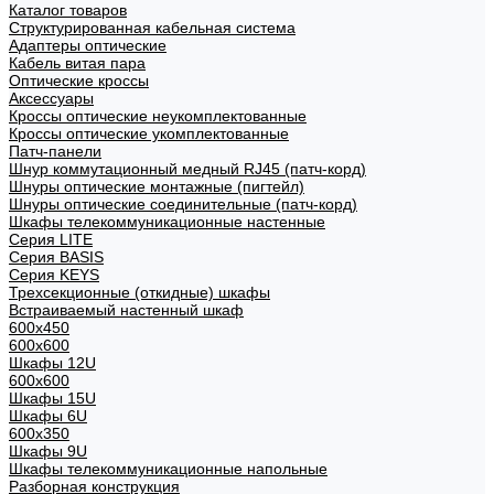
Каталог товаров
Структурированная кабельная система
Адаптеры оптические
Кабель витая пара
Оптические кроссы
Аксессуары
Кроссы оптические неукомплектованные
Кроссы оптические укомплектованные
Патч-панели
Шнур коммутационный медный RJ45 (патч-корд)
Шнуры оптические монтажные (пигтейл)
Шнуры оптические соединительные (патч-корд)
Шкафы телекоммуникационные настенные
Cерия LITE
Cерия BASIS
Cерия KEYS
Трехсекционные (откидные) шкафы
Встраиваемый настенный шкаф
600x450
600x600
Шкафы 12U
600x600
Шкафы 15U
Шкафы 6U
600x350
Шкафы 9U
Шкафы телекоммуникационные напольные
Разборная конструкция