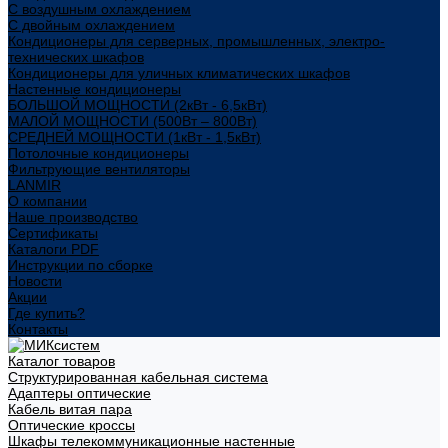
С воздушным охлаждением
С двойным охлаждением
Кондиционеры для серверных, промышленных, электро-
технических шкафов
Кондиционеры для уличных климатических шкафов
Настенные кондиционеры
БОЛЬШОЙ МОЩНОСТИ (2кВт - 6,5кВт)
МАЛОЙ МОЩНОСТИ (500Вт – 800Вт)
СРЕДНЕЙ МОЩНОСТИ (1кВт - 1,5кВт)
Потолочные кондиционеры
Фильтрующие вентиляторы
LANMIR
О компании
Наше производство
Сертификаты
Каталоги PDF
Инструкции по сборке
Новости
Акции
Где купить?
Контакты
Каталог товаров
Структурированная кабельная система
Адаптеры оптические
Кабель витая пара
Оптические кроссы
Шкафы телекоммуникационные настенные