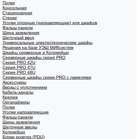
Полки
Консольная
Стационарная
Стенки
Уголки опорные (направляющие) для шкафов
Фальш-панели
Шина заземления
Щеточный ввод
Универсальные электротехнические шкафы
Решения на базе УЭШ МИКсистем
Шкафы серверные и Колокейшн
Серверные шкафы серия PRO
Серия PRO 42U
Серия PRO 47U
Серия PRO 48U
Серверные шкафы серии PRO с ламелями
Аксессуары
Вводы с уплотнением
Кабель-каналы
Крепеж
Органайзеры
Полки
Уголки направляющие
Фальш-панели
Шины заземления
Щеточные вводы
Колокейшн
Блоки розеток (PDU)