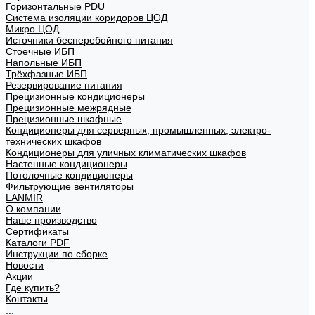
Горизонтальные PDU
Система изоляции коридоров ЦОД
Микро ЦОД
Источники бесперебойного питания
Стоечные ИБП
Напольные ИБП
Трёхфазные ИБП
Резервирование питания
Прецизионные кондиционеры
Прецизионные межрядные
Прецизионные шкафные
Кондиционеры для серверных, промышленных, электро-
технических шкафов
Кондиционеры для уличных климатических шкафов
Настенные кондиционеры
Потолочные кондиционеры
Фильтрующие вентиляторы
LANMIR
О компании
Наше производство
Сертификаты
Каталоги PDF
Инструкции по сборке
Новости
Акции
Где купить?
Контакты
...