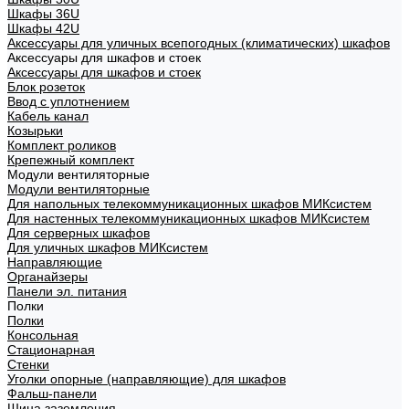
Шкафы 36U
Шкафы 42U
Аксессуары для уличных всепогодных (климатических) шкафов
Аксессуары для шкафов и стоек
Аксессуары для шкафов и стоек
Блок розеток
Ввод с уплотнением
Кабель канал
Козырьки
Комплект роликов
Крепежный комплект
Модули вентиляторные
Модули вентиляторные
Для напольных телекоммуникационных шкафов МИКсистем
Для настенных телекоммуникационных шкафов МИКсистем
Для серверных шкафов
Для уличных шкафов МИКсистем
Направляющие
Органайзеры
Панели эл. питания
Полки
Полки
Консольная
Стационарная
Стенки
Уголки опорные (направляющие) для шкафов
Фальш-панели
Шина заземления