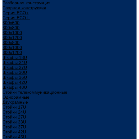
Разборная конструкция
Сварная конструкция
Серия ECO+
Серия ECO L
600x600
600x800
600х1000
600х1200
800x800
800х1000
800х1200
Шкафы 18U
Шкафы 24U
Шкафы 27U
Шкафы 30U
Шкафы 36U
Шкафы 42U
Шкафы 48U
Стойки телекоммуникационные
Однорамные
Двухрамные
Стойки 17U
Стойки 24U
Стойки 27U
Стойки 33U
Стойки 37U
Стойки 42U
Стойки 45U