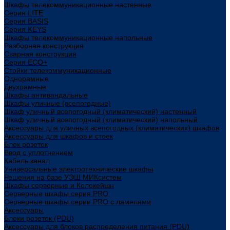
Шкафы телекоммуникационные настенные
Cерия LITE
Cерия BASIS
Cерия KEYS
Шкафы телекоммуникационные напольные
Разборная конструкция
Сварная конструкция
Серия ECO+
Стойки телекоммуникационные
Однорамные
Двухрамные
Шкафы антивандальные
Шкафы уличные (всепогодные)
Шкаф уличный всепогодный (климатический) настенный
Шкаф уличный всепогодный (климатический) напольный
Аксессуары для уличных всепогодных (климатических) шкафов
Аксессуары для шкафов и стоек
Блок розеток
Ввод с уплотнением
Кабель канал
Универсальные электротехнические шкафы
Решения на базе УЭШ МИКсистем
Шкафы серверные и Колокейшн
Серверные шкафы серия PRO
Серверные шкафы серии PRO с ламелями
Аксессуары
Блоки розеток (PDU)
Аксессуары для блоков распределения питания (PDU)