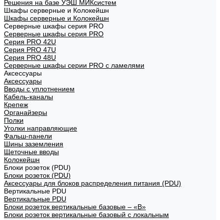
Решения на базе УЭШ МИКсистем
Шкафы серверные и Колокейшн
Шкафы серверные и Колокейшн
Серверные шкафы серия PRO
Серверные шкафы серия PRO
Серия PRO 42U
Серия PRO 47U
Серия PRO 48U
Серверные шкафы серии PRO с ламелями
Аксессуары
Аксессуары
Вводы с уплотнением
Кабель-каналы
Крепеж
Органайзеры
Полки
Уголки направляющие
Фальш-панели
Шины заземления
Щеточные вводы
Колокейшн
Блоки розеток (PDU)
Блоки розеток (PDU)
Аксессуары для блоков распределения питания (PDU)
Вертикальные PDU
Вертикальные PDU
Блоки розеток вертикальные базовые – «В»
Блоки розеток вертикальные базовый с локальным