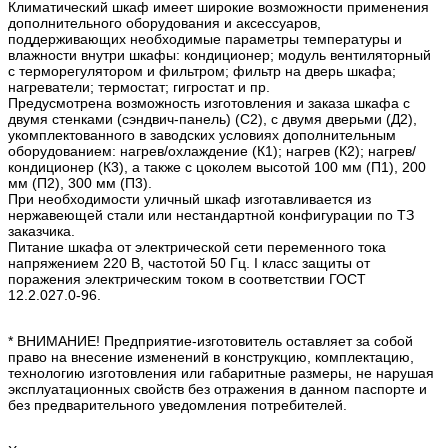
Климатический шкаф имеет широкие возможности применения
дополнительного оборудования и аксессуаров,
поддерживающих необходимые параметры температуры и
влажности внутри шкафы: кондиционер; модуль вентиляторный
с терморегулятором и фильтром; фильтр на дверь шкафа;
нагреватели; термостат; гигростат и пр.
Предусмотрена возможность изготовления и заказа шкафа с
двумя стенками (сэндвич-панель) (С2), с двумя дверьми (Д2),
укомплектованного в заводских условиях дополнительным
оборудованием: нагрев/охлаждение (К1); нагрев (К2); нагрев/
кондиционер (К3), а также с цоколем высотой 100 мм (П1), 200
мм (П2), 300 мм (П3).
При необходимости уличный шкаф изготавливается из
нержавеющей стали или нестандартной конфигурации по ТЗ
заказчика.
Питание шкафа от электрической сети переменного тока
напряжением 220 В, частотой 50 Гц. I класс защиты от
поражения электрическим током в соответствии ГОСТ
12.2.027.0-96.
* ВНИМАНИЕ! Предприятие-изготовитель оставляет за собой
право на внесение изменений в конструкцию, комплектацию,
технологию изготовления или габаритные размеры, не нарушая
эксплуатационных свойств без отражения в данном паспорте и
без предварительного уведомления потребителей.