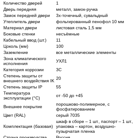
Количество дверей
1
Дверь передняя
металл, замок-ручка
Замок передней двери
3х-точечный, сувальдный
Утеплитель двери
фольгированный пенофол 10 мм
Материал двери
листовая сталь 1,5 мм
Боковые стенки
несъёмные
Кабельный ввод (шт.)
11
Цоколь (мм)
100
Заземление
все металлические элементы
Зона климатического
УХЛ1
исполнения
Категория коррозии
3С
Степень защиты от
20
внешнего воздействия IK
Степень защиты IP
55
Температура
от -50 до +45
эксплуатации (°С)
порошково-полимерное, с
Внешнее покрытие
фосфатированием
Цвет (RAL)
серый 7035
шкаф в сборе – 1 шт., паспорт – 1 шт.,
Комплектация (базовая)
упаковка – картон, воздушно-
пузырчатая пленка
Страна производства
Россия