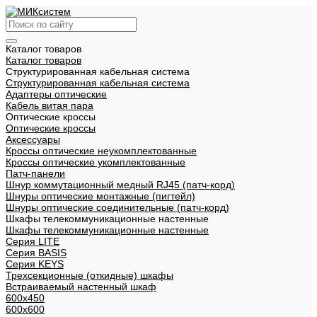
Каталог товаров
Каталог товаров
Структурированная кабельная система
Структурированная кабельная система
Адаптеры оптические
Кабель витая пара
Оптические кроссы
Оптические кроссы
Аксессуары
Кроссы оптические неукомплектованные
Кроссы оптические укомплектованные
Патч-панели
Шнур коммутационный медный RJ45 (патч-корд)
Шнуры оптические монтажные (пигтейл)
Шнуры оптические соединительные (патч-корд)
Шкафы телекоммуникационные настенные
Шкафы телекоммуникационные настенные
Cерия LITE
Cерия BASIS
Cерия KEYS
Трехсекционные (откидные) шкафы
Встраиваемый настенный шкаф
600x450
600x600