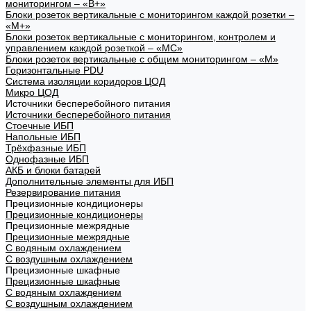
мониторингом – «В+»
Блоки розеток вертикальные с мониторингом каждой розетки –
«М+»
Блоки розеток вертикальные с мониторингом, контролем и
управлением каждой розеткой – «МС»
Блоки розеток вертикальные с общим мониторингом – «М»
Горизонтальные PDU
Система изоляции коридоров ЦОД
Микро ЦОД
Источники бесперебойного питания
Источники бесперебойного питания
Стоечные ИБП
Напольные ИБП
Трёхфазные ИБП
Однофазные ИБП
АКБ и блоки батарей
Дополнительные элементы для ИБП
Резервирование питания
Прецизионные кондиционеры
Прецизионные кондиционеры
Прецизионные межрядные
Прецизионные межрядные
С водяным охлаждением
С воздушным охлаждением
Прецизионные шкафные
Прецизионные шкафные
С водяным охлаждением
С воздушным охлаждением