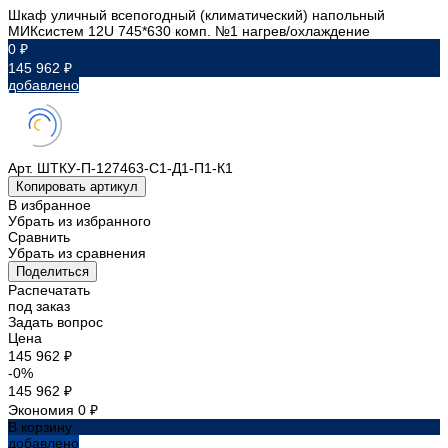
Шкаф уличный всепогодный (климатический) напольный
МИКсистем 12U 745*630 комп. №1 нагрев/охлаждение
0 ₽
145 962 ₽
добавлено
Арт.
ШТКУ-П-127463-С1-Д1-П1-К1
Копировать артикул
В избранное
Убрать из избранного
Сравнить
Убрать из сравнения
Поделиться
Распечатать
под заказ
Задать вопрос
Цена
145 962 ₽
-0%
145 962 ₽
Экономия
0 ₽
В корзину
добавлено