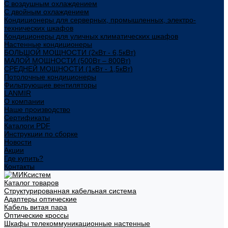
С воздушным охлаждением
С двойным охлаждением
Кондиционеры для серверных, промышленных, электро-
технических шкафов
Кондиционеры для уличных климатических шкафов
Настенные кондиционеры
БОЛЬШОЙ МОЩНОСТИ (2кВт - 6,5кВт)
МАЛОЙ МОЩНОСТИ (500Вт – 800Вт)
СРЕДНЕЙ МОЩНОСТИ (1кВт - 1,5кВт)
Потолочные кондиционеры
Фильтрующие вентиляторы
LANMIR
О компании
Наше производство
Сертификаты
Каталоги PDF
Инструкции по сборке
Новости
Акции
Где купить?
Контакты
Каталог товаров
Структурированная кабельная система
Адаптеры оптические
Кабель витая пара
Оптические кроссы
Шкафы телекоммуникационные настенные