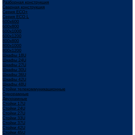
Разборная конструкция
Сварная конструкция
Серия ECO+
Серия ECO L
600x600
600x800
600х1000
600х1200
800x800
800х1000
800х1200
Шкафы 18U
Шкафы 24U
Шкафы 27U
Шкафы 30U
Шкафы 36U
Шкафы 42U
Шкафы 48U
Стойки телекоммуникационные
Однорамные
Двухрамные
Стойки 17U
Стойки 24U
Стойки 27U
Стойки 33U
Стойки 37U
Стойки 42U
Стойки 45U