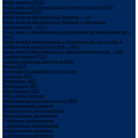
Блоки розеток (PDU)
Аксессуары для блоков распределения питания (PDU)
Вертикальные PDU
Блоки розеток вертикальные базовые – «В»
Блоки розеток вертикальные базовый с локальным
мониторингом – «В+»
Блоки розеток вертикальные с мониторингом каждой розетки –
«М+»
Блоки розеток вертикальные с мониторингом, контролем и
управлением каждой розеткой – «МС»
Блоки розеток вертикальные с общим мониторингом – «М»
Горизонтальные PDU
Система изоляции коридоров ЦОД
Микро ЦОД
Источники бесперебойного питания
Стоечные ИБП
Напольные ИБП
Трёхфазные ИБП
Однофазные ИБП
АКБ и блоки батарей
Дополнительные элементы для ИБП
Резервирование питания
Прецизионные кондиционеры
Прецизионные межрядные
С водяным охлаждением
С воздушным охлаждением
Прецизионные шкафные
С водяным охлаждением