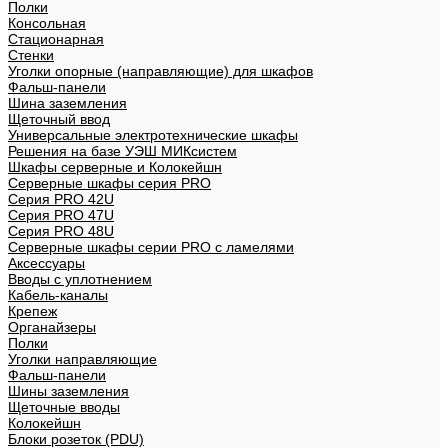
Полки
Консольная
Стационарная
Стенки
Уголки опорные (направляющие) для шкафов
Фальш-панели
Шина заземления
Щеточный ввод
Универсальные электротехнические шкафы
Решения на базе УЭШ МИКсистем
Шкафы серверные и Колокейшн
Серверные шкафы серия PRO
Серия PRO 42U
Серия PRO 47U
Серия PRO 48U
Серверные шкафы серии PRO с ламелями
Аксессуары
Вводы с уплотнением
Кабель-каналы
Крепеж
Органайзеры
Полки
Уголки направляющие
Фальш-панели
Шины заземления
Щеточные вводы
Колокейшн
Блоки розеток (PDU)