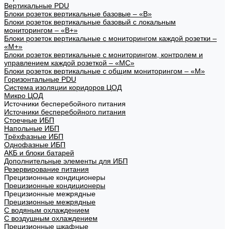
Вертикальные PDU
Блоки розеток вертикальные базовые – «В»
Блоки розеток вертикальные базовый с локальным
мониторингом – «В+»
Блоки розеток вертикальные с мониторингом каждой розетки –
«М+»
Блоки розеток вертикальные с мониторингом, контролем и
управлением каждой розеткой – «МС»
Блоки розеток вертикальные с общим мониторингом – «М»
Горизонтальные PDU
Система изоляции коридоров ЦОД
Микро ЦОД
Источники бесперебойного питания
Источники бесперебойного питания
Стоечные ИБП
Напольные ИБП
Трёхфазные ИБП
Однофазные ИБП
АКБ и блоки батарей
Дополнительные элементы для ИБП
Резервирование питания
Прецизионные кондиционеры
Прецизионные кондиционеры
Прецизионные межрядные
Прецизионные межрядные
С водяным охлаждением
С воздушным охлаждением
Прецизионные шкафные