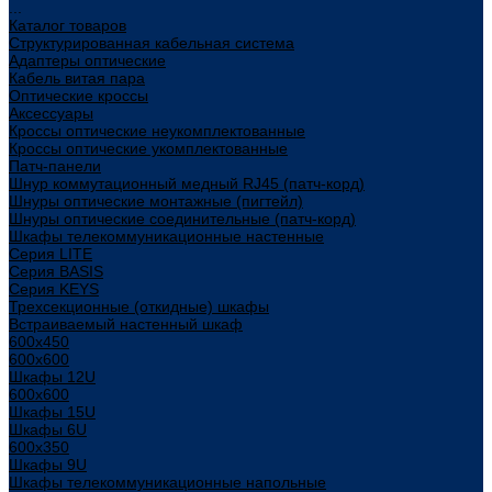
...
Каталог товаров
Структурированная кабельная система
Адаптеры оптические
Кабель витая пара
Оптические кроссы
Аксессуары
Кроссы оптические неукомплектованные
Кроссы оптические укомплектованные
Патч-панели
Шнур коммутационный медный RJ45 (патч-корд)
Шнуры оптические монтажные (пигтейл)
Шнуры оптические соединительные (патч-корд)
Шкафы телекоммуникационные настенные
Cерия LITE
Cерия BASIS
Cерия KEYS
Трехсекционные (откидные) шкафы
Встраиваемый настенный шкаф
600x450
600x600
Шкафы 12U
600x600
Шкафы 15U
Шкафы 6U
600x350
Шкафы 9U
Шкафы телекоммуникационные напольные