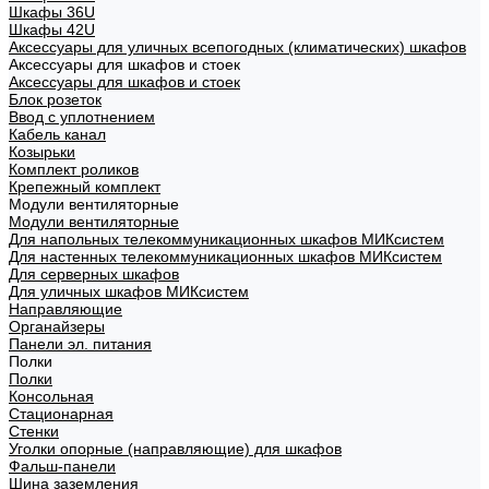
Шкафы 36U
Шкафы 42U
Аксессуары для уличных всепогодных (климатических) шкафов
Аксессуары для шкафов и стоек
Аксессуары для шкафов и стоек
Блок розеток
Ввод с уплотнением
Кабель канал
Козырьки
Комплект роликов
Крепежный комплект
Модули вентиляторные
Модули вентиляторные
Для напольных телекоммуникационных шкафов МИКсистем
Для настенных телекоммуникационных шкафов МИКсистем
Для серверных шкафов
Для уличных шкафов МИКсистем
Направляющие
Органайзеры
Панели эл. питания
Полки
Полки
Консольная
Стационарная
Стенки
Уголки опорные (направляющие) для шкафов
Фальш-панели
Шина заземления