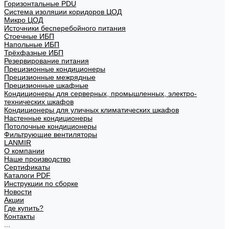
Горизонтальные PDU
Система изоляции коридоров ЦОД
Микро ЦОД
Источники бесперебойного питания
Стоечные ИБП
Напольные ИБП
Трёхфазные ИБП
Резервирование питания
Прецизионные кондиционеры
Прецизионные межрядные
Прецизионные шкафные
Кондиционеры для серверных, промышленных, электро-
технических шкафов
Кондиционеры для уличных климатических шкафов
Настенные кондиционеры
Потолочные кондиционеры
Фильтрующие вентиляторы
LANMIR
О компании
Наше производство
Сертификаты
Каталоги PDF
Инструкции по сборке
Новости
Акции
Где купить?
Контакты
...