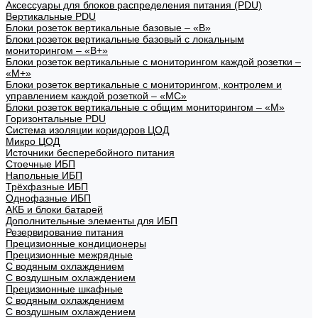
Аксессуары для блоков распределения питания (PDU)
Вертикальные PDU
Блоки розеток вертикальные базовые – «В»
Блоки розеток вертикальные базовый с локальным
мониторингом – «В+»
Блоки розеток вертикальные с мониторингом каждой розетки –
«М+»
Блоки розеток вертикальные с мониторингом, контролем и
управлением каждой розеткой – «МС»
Блоки розеток вертикальные с общим мониторингом – «М»
Горизонтальные PDU
Система изоляции коридоров ЦОД
Микро ЦОД
Источники бесперебойного питания
Стоечные ИБП
Напольные ИБП
Трёхфазные ИБП
Однофазные ИБП
АКБ и блоки батарей
Дополнительные элементы для ИБП
Резервирование питания
Прецизионные кондиционеры
Прецизионные межрядные
С водяным охлаждением
С воздушным охлаждением
Прецизионные шкафные
С водяным охлаждением
С воздушным охлаждением