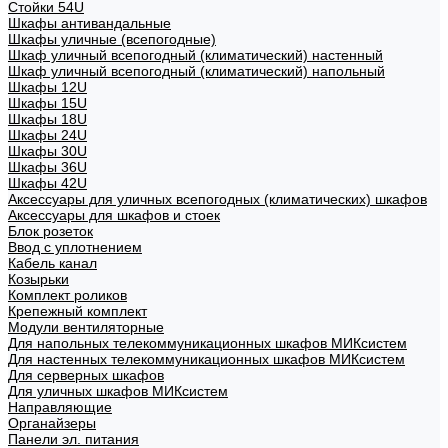
Стойки 54U
Шкафы антивандальные
Шкафы уличные (всепогодные)
Шкаф уличный всепогодный (климатический) настенный
Шкаф уличный всепогодный (климатический) напольный
Шкафы 12U
Шкафы 15U
Шкафы 18U
Шкафы 24U
Шкафы 30U
Шкафы 36U
Шкафы 42U
Аксессуары для уличных всепогодных (климатических) шкафов
Аксессуары для шкафов и стоек
Блок розеток
Ввод с уплотнением
Кабель канал
Козырьки
Комплект роликов
Крепежный комплект
Модули вентиляторные
Для напольных телекоммуникационных шкафов МИКсистем
Для настенных телекоммуникационных шкафов МИКсистем
Для серверных шкафов
Для уличных шкафов МИКсистем
Направляющие
Органайзеры
Панели эл. питания