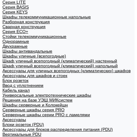
Cерия LITE
Cерия BASIS
Cерия KEYS
Шкафы телекоммуникационные напольные
Разборная конструкция
Сварная конструкция
Серия ECO+
Стойки телекоммуникационные
Однорамные
Двухрамные
Шкафы антивандальные
Шкафы уличные (всепогодные)
Шкаф уличный всепогодный (климатический) настенный
Шкаф уличный всепогодный (климатический) напольный
Аксессуары для уличных всепогодных (климатических) шкафов
Аксессуары для шкафов и стоек
Блок розеток
Ввод с уплотнением
Кабель канал
Универсальные электротехнические шкафы
Решения на базе УЭШ МИКсистем
Шкафы серверные и Колокейшн
Серверные шкафы серия PRO
Серверные шкафы серии PRO с ламелями
Аксессуары
Блоки розеток (PDU)
Аксессуары для блоков распределения питания (PDU)
Вертикальные PDU