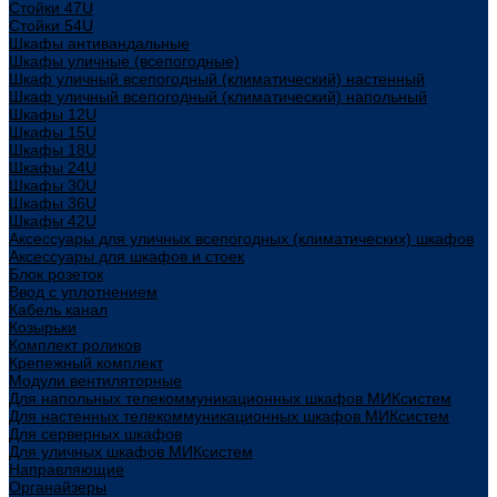
Стойки 47U
Стойки 54U
Шкафы антивандальные
Шкафы уличные (всепогодные)
Шкаф уличный всепогодный (климатический) настенный
Шкаф уличный всепогодный (климатический) напольный
Шкафы 12U
Шкафы 15U
Шкафы 18U
Шкафы 24U
Шкафы 30U
Шкафы 36U
Шкафы 42U
Аксессуары для уличных всепогодных (климатических) шкафов
Аксессуары для шкафов и стоек
Блок розеток
Ввод с уплотнением
Кабель канал
Козырьки
Комплект роликов
Крепежный комплект
Модули вентиляторные
Для напольных телекоммуникационных шкафов МИКсистем
Для настенных телекоммуникационных шкафов МИКсистем
Для серверных шкафов
Для уличных шкафов МИКсистем
Направляющие
Органайзеры