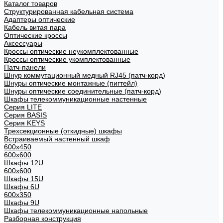
Каталог товаров
Структурированная кабельная система
Адаптеры оптические
Кабель витая пара
Оптические кроссы
Аксессуары
Кроссы оптические неукомплектованные
Кроссы оптические укомплектованные
Патч-панели
Шнур коммутационный медный RJ45 (патч-корд)
Шнуры оптические монтажные (пигтейл)
Шнуры оптические соединительные (патч-корд)
Шкафы телекоммуникационные настенные
Cерия LITE
Cерия BASIS
Cерия KEYS
Трехсекционные (откидные) шкафы
Встраиваемый настенный шкаф
600x450
600x600
Шкафы 12U
600x600
Шкафы 15U
Шкафы 6U
600x350
Шкафы 9U
Шкафы телекоммуникационные напольные
Разборная конструкция