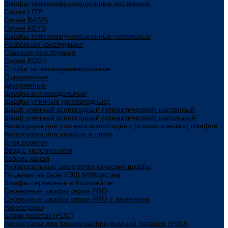
Шкафы телекоммуникационные настенные
Cерия LITE
Cерия BASIS
Cерия KEYS
Шкафы телекоммуникационные напольные
Разборная конструкция
Сварная конструкция
Серия ECO+
Стойки телекоммуникационные
Однорамные
Двухрамные
Шкафы антивандальные
Шкафы уличные (всепогодные)
Шкаф уличный всепогодный (климатический) настенный
Шкаф уличный всепогодный (климатический) напольный
Аксессуары для уличных всепогодных (климатических) шкафов
Аксессуары для шкафов и стоек
Блок розеток
Ввод с уплотнением
Кабель канал
Универсальные электротехнические шкафы
Решения на базе УЭШ МИКсистем
Шкафы серверные и Колокейшн
Серверные шкафы серия PRO
Серверные шкафы серии PRO с ламелями
Аксессуары
Блоки розеток (PDU)
Аксессуары для блоков распределения питания (PDU)