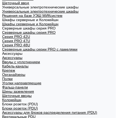
Щеточный ввод
Универсальные электротехнические шкафы
Универсальные электротехнические шкафы
Решения на базе УЭШ МИКсистем
Шкафы серверные и Колокейшн
Шкафы серверные и Колокейшн
Серверные шкафы серия PRO
Серверные шкафы серия PRO
Серия PRO 42U
Серия PRO 47U
Серия PRO 48U
Серверные шкафы серии PRO с ламелями
Аксессуары
Аксессуары
Вводы с уплотнением
Кабель-каналы
Крепеж
Органайзеры
Полки
Уголки направляющие
Фальш-панели
Шины заземления
Щеточные вводы
Колокейшн
Блоки розеток (PDU)
Блоки розеток (PDU)
Аксессуары для блоков распределения питания (PDU)
Вертикальные PDU