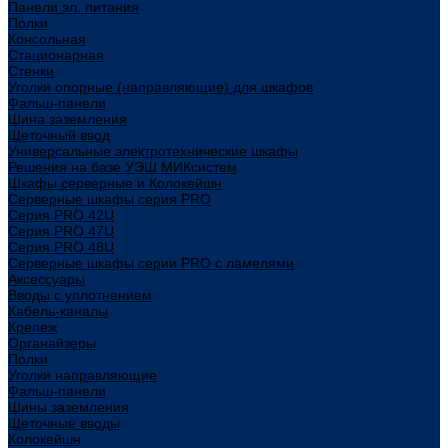
Панели эл. питания
Полки
Консольная
Стационарная
Стенки
Уголки опорные (направляющие) для шкафов
Фальш-панели
Шина заземления
Щеточный ввод
Универсальные электротехнические шкафы
Решения на базе УЭШ МИКсистем
Шкафы серверные и Колокейшн
Серверные шкафы серия PRO
Серия PRO 42U
Серия PRO 47U
Серия PRO 48U
Серверные шкафы серии PRO с ламелями
Аксессуары
Вводы с уплотнением
Кабель-каналы
Крепеж
Органайзеры
Полки
Уголки направляющие
Фальш-панели
Шины заземления
Щеточные вводы
Колокейшн