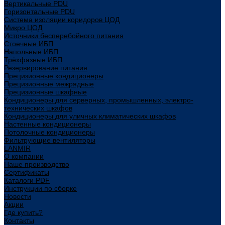
Вертикальные PDU
Горизонтальные PDU
Система изоляции коридоров ЦОД
Микро ЦОД
Источники бесперебойного питания
Стоечные ИБП
Напольные ИБП
Трёхфазные ИБП
Резервирование питания
Прецизионные кондиционеры
Прецизионные межрядные
Прецизионные шкафные
Кондиционеры для серверных, промышленных, электро-
технических шкафов
Кондиционеры для уличных климатических шкафов
Настенные кондиционеры
Потолочные кондиционеры
Фильтрующие вентиляторы
LANMIR
О компании
Наше производство
Сертификаты
Каталоги PDF
Инструкции по сборке
Новости
Акции
Где купить?
Контакты