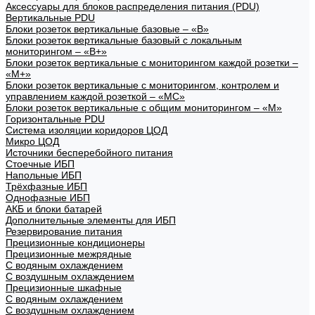
Аксессуары для блоков распределения питания (PDU)
Вертикальные PDU
Блоки розеток вертикальные базовые – «В»
Блоки розеток вертикальные базовый с локальным
мониторингом – «В+»
Блоки розеток вертикальные с мониторингом каждой розетки –
«М+»
Блоки розеток вертикальные с мониторингом, контролем и
управлением каждой розеткой – «МС»
Блоки розеток вертикальные с общим мониторингом – «М»
Горизонтальные PDU
Система изоляции коридоров ЦОД
Микро ЦОД
Источники бесперебойного питания
Стоечные ИБП
Напольные ИБП
Трёхфазные ИБП
Однофазные ИБП
АКБ и блоки батарей
Дополнительные элементы для ИБП
Резервирование питания
Прецизионные кондиционеры
Прецизионные межрядные
С водяным охлаждением
С воздушным охлаждением
Прецизионные шкафные
С водяным охлаждением
С воздушным охлаждением