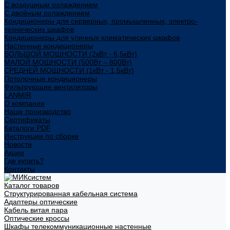
С воздушным охлаждением
С двойным охлаждением
Кондиционеры для серверных, промышленных, электро-
технических шкафов
Кондиционеры для уличных климатических шкафов
Настенные кондиционеры
БОЛЬШОЙ МОЩНОСТИ (2кВт - 6,5кВт)
МАЛОЙ МОЩНОСТИ (500Вт – 800Вт)
СРЕДНЕЙ МОЩНОСТИ (1кВт - 1,5кВт)
Потолочные кондиционеры
Фильтрующие вентиляторы
LANMIR
О компании
Наше производство
Сертификаты
Каталоги PDF
Инструкции по сборке
Новости
Акции
Где купить?
Контакты
Каталог товаров
Структурированная кабельная система
Адаптеры оптические
Кабель витая пара
Оптические кроссы
Шкафы телекоммуникационные настенные