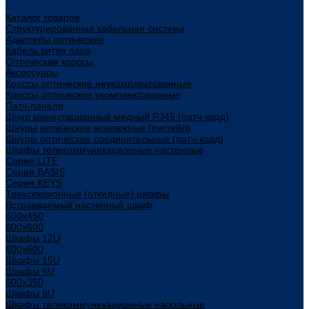
...
Каталог товаров
Структурированная кабельная система
Адаптеры оптические
Кабель витая пара
Оптические кроссы
Аксессуары
Кроссы оптические неукомплектованные
Кроссы оптические укомплектованные
Патч-панели
Шнур коммутационный медный RJ45 (патч-корд)
Шнуры оптические монтажные (пигтейл)
Шнуры оптические соединительные (патч-корд)
Шкафы телекоммуникационные настенные
Cерия LITE
Cерия BASIS
Cерия KEYS
Трехсекционные (откидные) шкафы
Встраиваемый настенный шкаф
600x450
600x600
Шкафы 12U
600x600
Шкафы 15U
Шкафы 6U
600x350
Шкафы 9U
Шкафы телекоммуникационные напольные