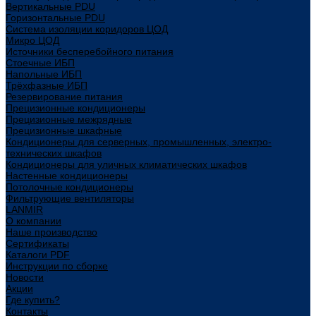
Вертикальные PDU
Горизонтальные PDU
Система изоляции коридоров ЦОД
Микро ЦОД
Источники бесперебойного питания
Стоечные ИБП
Напольные ИБП
Трёхфазные ИБП
Резервирование питания
Прецизионные кондиционеры
Прецизионные межрядные
Прецизионные шкафные
Кондиционеры для серверных, промышленных, электро-
технических шкафов
Кондиционеры для уличных климатических шкафов
Настенные кондиционеры
Потолочные кондиционеры
Фильтрующие вентиляторы
LANMIR
О компании
Наше производство
Сертификаты
Каталоги PDF
Инструкции по сборке
Новости
Акции
Где купить?
Контакты