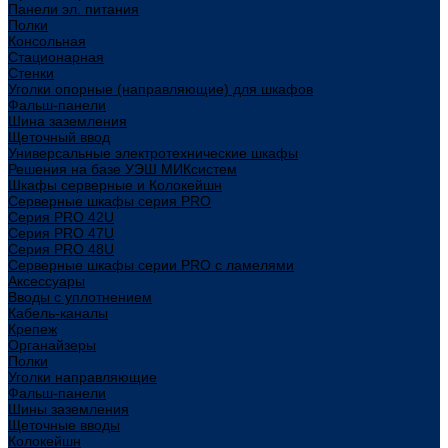
Панели эл. питания
Полки
Консольная
Стационарная
Стенки
Уголки опорные (направляющие) для шкафов
Фальш-панели
Шина заземления
Щеточный ввод
Универсальные электротехнические шкафы
Решения на базе УЭШ МИКсистем
Шкафы серверные и Колокейшн
Серверные шкафы серия PRO
Серия PRO 42U
Серия PRO 47U
Серия PRO 48U
Серверные шкафы серии PRO с ламелями
Аксессуары
Вводы с уплотнением
Кабель-каналы
Крепеж
Органайзеры
Полки
Уголки направляющие
Фальш-панели
Шины заземления
Щеточные вводы
Колокейшн