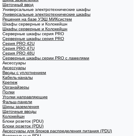
Щеточный ввод
Универсальные электротехнические шкафы
Универсальные электротехнические шкафы
Решения на базе УЭШ МИКсистем
Шкафы серверные и Колокейшн
Шкафы серверные и Колокейшн
Серверные шкафы серия PRO
Серверные шкафы серия PRO
Серия PRO 42U
Серия PRO 47U
Серия PRO 48U
Серверные шкафы серии PRO с ламелями
Аксессуары
Аксессуары
Вводы с уплотнением
Кабель-каналы
Крепеж
Органайзеры
Полки
Уголки направляющие
Фальш-панели
Шины заземления
Щеточные вводы
Колокейшн
Блоки розеток (PDU)
Блоки розеток (PDU)
Аксессуары для блоков распределения питания (PDU)
Вертикальные PDU