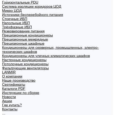
Горизонтальные PDU
Система изоляции коридоров ЦОД
Микро ЦОД
Источники бесперебойного питания
Стоечные ИБП
Напольные ИБП
Трёхфазные ИБП
Резервирование питания
Прецизионные кондиционеры
Прецизионные межрядные
Прецизионные шкафные
Кондиционеры для серверных, промышленных, электро-
технических шкафов
Кондиционеры для уличных климатических шкафов
Настенные кондиционеры
Потолочные кондиционеры
Фильтрующие вентиляторы
LANMIR
О компании
Наше производство
Сертификаты
Каталоги PDF
Инструкции по сборке
Новости
Акции
Где купить?
Контакты
...