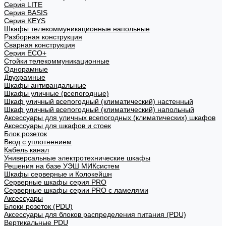
Cерия LITE
Cерия BASIS
Cерия KEYS
Шкафы телекоммуникационные напольные
Разборная конструкция
Сварная конструкция
Серия ECO+
Стойки телекоммуникационные
Однорамные
Двухрамные
Шкафы антивандальные
Шкафы уличные (всепогодные)
Шкаф уличный всепогодный (климатический) настенный
Шкаф уличный всепогодный (климатический) напольный
Аксессуары для уличных всепогодных (климатических) шкафов
Аксессуары для шкафов и стоек
Блок розеток
Ввод с уплотнением
Кабель канал
Универсальные электротехнические шкафы
Решения на базе УЭШ МИКсистем
Шкафы серверные и Колокейшн
Серверные шкафы серия PRO
Серверные шкафы серии PRO с ламелями
Аксессуары
Блоки розеток (PDU)
Аксессуары для блоков распределения питания (PDU)
Вертикальные PDU