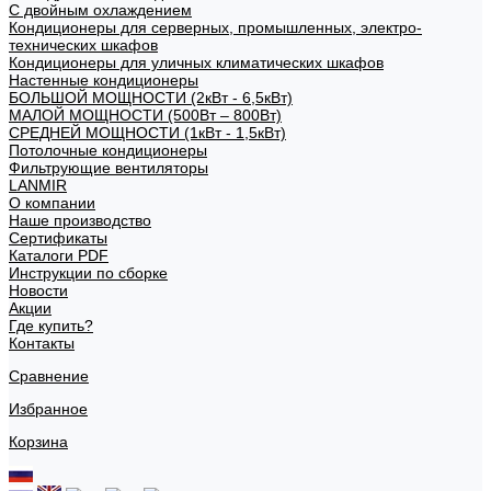
С двойным охлаждением
Кондиционеры для серверных, промышленных, электро-
технических шкафов
Кондиционеры для уличных климатических шкафов
Настенные кондиционеры
БОЛЬШОЙ МОЩНОСТИ (2кВт - 6,5кВт)
МАЛОЙ МОЩНОСТИ (500Вт – 800Вт)
СРЕДНЕЙ МОЩНОСТИ (1кВт - 1,5кВт)
Потолочные кондиционеры
Фильтрующие вентиляторы
LANMIR
О компании
Наше производство
Сертификаты
Каталоги PDF
Инструкции по сборке
Новости
Акции
Где купить?
Контакты
Сравнение
Избранное
Корзина