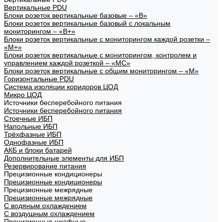
Вертикальные PDU
Блоки розеток вертикальные базовые – «В»
Блоки розеток вертикальные базовый с локальным
мониторингом – «В+»
Блоки розеток вертикальные с мониторингом каждой розетки –
«М+»
Блоки розеток вертикальные с мониторингом, контролем и
управлением каждой розеткой – «МС»
Блоки розеток вертикальные с общим мониторингом – «М»
Горизонтальные PDU
Система изоляции коридоров ЦОД
Микро ЦОД
Источники бесперебойного питания
Источники бесперебойного питания
Стоечные ИБП
Напольные ИБП
Трёхфазные ИБП
Однофазные ИБП
АКБ и блоки батарей
Дополнительные элементы для ИБП
Резервирование питания
Прецизионные кондиционеры
Прецизионные кондиционеры
Прецизионные межрядные
Прецизионные межрядные
С водяным охлаждением
С воздушным охлаждением
Прецизионные шкафные