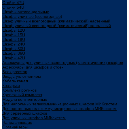
Стойки 47U
Стойки 54U
Шкафы антивандальные
Шкафы уличные (всепогодные)
Шкаф уличный всепогодный (климатический) настенный
Шкаф уличный всепогодный (климатический) напольный
Шкафы 12U
Шкафы 15U
Шкафы 18U
Шкафы 24U
Шкафы 30U
Шкафы 36U
Шкафы 42U
Аксессуары для уличных всепогодных (климатических) шкафов
Аксессуары для шкафов и стоек
Блок розеток
Ввод с уплотнением
Кабель канал
Козырьки
Комплект роликов
Крепежный комплект
Модули вентиляторные
Для напольных телекоммуникационных шкафов МИКсистем
Для настенных телекоммуникационных шкафов МИКсистем
Для серверных шкафов
Для уличных шкафов МИКсистем
Направляющие
Органайзеры