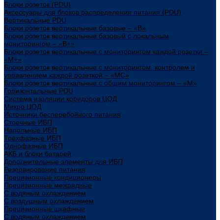
Блоки розеток (PDU)
Аксессуары для блоков распределения питания (PDU)
Вертикальные PDU
Блоки розеток вертикальные базовые – «В»
Блоки розеток вертикальные базовый с локальным
мониторингом – «В+»
Блоки розеток вертикальные с мониторингом каждой розетки –
«М+»
Блоки розеток вертикальные с мониторингом, контролем и
управлением каждой розеткой – «МС»
Блоки розеток вертикальные с общим мониторингом – «М»
Горизонтальные PDU
Система изоляции коридоров ЦОД
Микро ЦОД
Источники бесперебойного питания
Стоечные ИБП
Напольные ИБП
Трёхфазные ИБП
Однофазные ИБП
АКБ и блоки батарей
Дополнительные элементы для ИБП
Резервирование питания
Прецизионные кондиционеры
Прецизионные межрядные
С водяным охлаждением
С воздушным охлаждением
Прецизионные шкафные
С водяным охлаждением