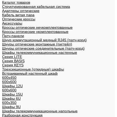
Каталог товаров
Структурированная кабельная система
Адаптеры оптические
Кабель витая пара
Оптические кроссы
Аксессуары
Кроссы оптические неукомплектованные
Кроссы оптические укомплектованные
Патч-панели
Шнур коммутационный медный RJ45 (патч-корд)
Шнуры оптические монтажные (пигтейл)
Шнуры оптические соединительные (патч-корд)
Шкафы телекоммуникационные настенные
Cерия LITE
Cерия BASIS
Cерия KEYS
Трехсекционные (откидные) шкафы
Встраиваемый настенный шкаф
600x450
600x600
Шкафы 12U
600x600
Шкафы 15U
Шкафы 6U
600x350
Шкафы 9U
Шкафы телекоммуникационные напольные
Разборная конструкция