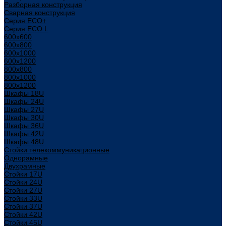
Разборная конструкция
Сварная конструкция
Серия ECO+
Серия ECO L
600x600
600x800
600х1000
600х1200
800x800
800х1000
800х1200
Шкафы 18U
Шкафы 24U
Шкафы 27U
Шкафы 30U
Шкафы 36U
Шкафы 42U
Шкафы 48U
Стойки телекоммуникационные
Однорамные
Двухрамные
Стойки 17U
Стойки 24U
Стойки 27U
Стойки 33U
Стойки 37U
Стойки 42U
Стойки 45U