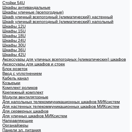
Стойки 54U
Шкафы антивандальные
Шкафы уличные (всепогодные)
Шкаф уличный всепогодный (климатический) настенный
Шкаф уличный всепогодный (климатический) напольный
Шкафы 12U
Шкафы 15U
Шкафы 18U
Шкафы 24U
Шкафы 30U
Шкафы 36U
Шкафы 42U
Аксессуары для уличных всепогодных (климатических) шкафов
Аксессуары для шкафов и стоек
Блок розеток
Ввод с уплотнением
Кабель канал
Козырьки
Комплект роликов
Крепежный комплект
Модули вентиляторные
Для напольных телекоммуникационных шкафов МИКсистем
Для настенных телекоммуникационных шкафов МИКсистем
Для серверных шкафов
Для уличных шкафов МИКсистем
Направляющие
Органайзеры
Панели эл. питания