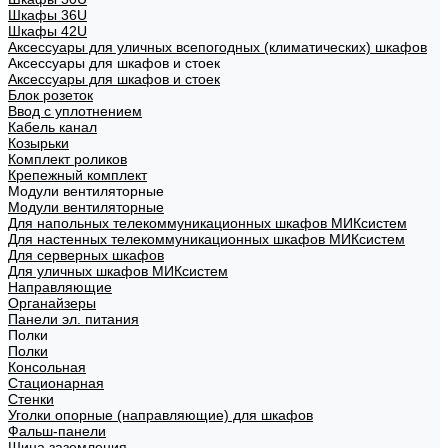
Шкафы 36U
Шкафы 42U
Аксессуары для уличных всепогодных (климатических) шкафов
Аксессуары для шкафов и стоек
Аксессуары для шкафов и стоек
Блок розеток
Ввод с уплотнением
Кабель канал
Козырьки
Комплект роликов
Крепежный комплект
Модули вентиляторные
Модули вентиляторные
Для напольных телекоммуникационных шкафов МИКсистем
Для настенных телекоммуникационных шкафов МИКсистем
Для серверных шкафов
Для уличных шкафов МИКсистем
Направляющие
Органайзеры
Панели эл. питания
Полки
Полки
Консольная
Стационарная
Стенки
Уголки опорные (направляющие) для шкафов
Фальш-панели
Шина заземления