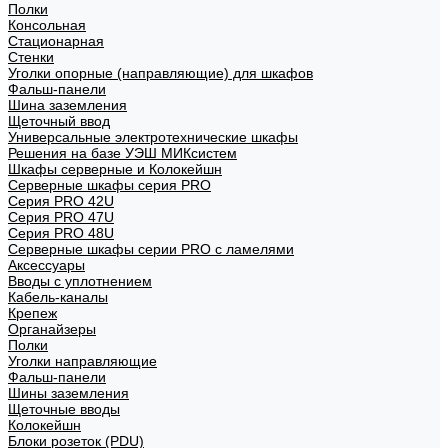
Полки
Консольная
Стационарная
Стенки
Уголки опорные (направляющие) для шкафов
Фальш-панели
Шина заземления
Щеточный ввод
Универсальные электротехнические шкафы
Решения на базе УЭШ МИКсистем
Шкафы серверные и Колокейшн
Серверные шкафы серия PRO
Серия PRO 42U
Серия PRO 47U
Серия PRO 48U
Серверные шкафы серии PRO с ламелями
Аксессуары
Вводы с уплотнением
Кабель-каналы
Крепеж
Органайзеры
Полки
Уголки направляющие
Фальш-панели
Шины заземления
Щеточные вводы
Колокейшн
Блоки розеток (PDU)