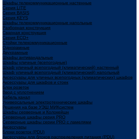
Шкафы телекоммуникационные настенные
Cерия LITE
Cерия BASIS
Cерия KEYS
Шкафы телекоммуникационные напольные
Разборная конструкция
Сварная конструкция
Серия ECO+
Стойки телекоммуникационные
Однорамные
Двухрамные
Шкафы антивандальные
Шкафы уличные (всепогодные)
Шкаф уличный всепогодный (климатический) настенный
Шкаф уличный всепогодный (климатический) напольный
Аксессуары для уличных всепогодных (климатических) шкафов
Аксессуары для шкафов и стоек
Блок розеток
Ввод с уплотнением
Кабель канал
Универсальные электротехнические шкафы
Решения на базе УЭШ МИКсистем
Шкафы серверные и Колокейшн
Серверные шкафы серия PRO
Серверные шкафы серии PRO с ламелями
Аксессуары
Блоки розеток (PDU)
Аксессуары для блоков распределения питания (PDU)