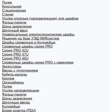
Полки
Консольная
Стационарная
Стенки
Уголки опорные (направляющие) для шкафов
Фальш-панели
Шина заземления
Щеточный ввод
Универсальные электротехнические шкафы
Решения на базе УЭШ МИКсистем
Шкафы серверные и Колокейшн
Серверные шкафы серия PRO
Серия PRO 42U
Серия PRO 47U
Серия PRO 48U
Серверные шкафы серии PRO с ламелями
Аксессуары
Вводы с уплотнением
Кабель-каналы
Крепеж
Органайзеры
Полки
Уголки направляющие
Фальш-панели
Шины заземления
Щеточные вводы
Колокейшн
Блоки розеток (PDU)