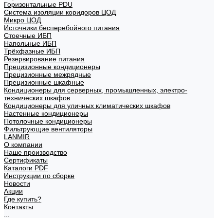
Горизонтальные PDU
Система изоляции коридоров ЦОД
Микро ЦОД
Источники бесперебойного питания
Стоечные ИБП
Напольные ИБП
Трёхфазные ИБП
Резервирование питания
Прецизионные кондиционеры
Прецизионные межрядные
Прецизионные шкафные
Кондиционеры для серверных, промышленных, электро-
технических шкафов
Кондиционеры для уличных климатических шкафов
Настенные кондиционеры
Потолочные кондиционеры
Фильтрующие вентиляторы
LANMIR
О компании
Наше производство
Сертификаты
Каталоги PDF
Инструкции по сборке
Новости
Акции
Где купить?
Контакты
...