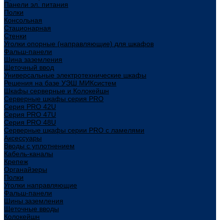
Панели эл. питания
Полки
Консольная
Стационарная
Стенки
Уголки опорные (направляющие) для шкафов
Фальш-панели
Шина заземления
Щеточный ввод
Универсальные электротехнические шкафы
Решения на базе УЭШ МИКсистем
Шкафы серверные и Колокейшн
Серверные шкафы серия PRO
Серия PRO 42U
Серия PRO 47U
Серия PRO 48U
Серверные шкафы серии PRO с ламелями
Аксессуары
Вводы с уплотнением
Кабель-каналы
Крепеж
Органайзеры
Полки
Уголки направляющие
Фальш-панели
Шины заземления
Щеточные вводы
Колокейшн