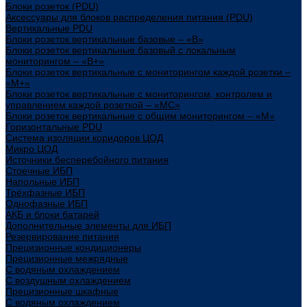
Блоки розеток (PDU)
Аксессуары для блоков распределения питания (PDU)
Вертикальные PDU
Блоки розеток вертикальные базовые – «В»
Блоки розеток вертикальные базовый с локальным
мониторингом – «В+»
Блоки розеток вертикальные с мониторингом каждой розетки –
«М+»
Блоки розеток вертикальные с мониторингом, контролем и
управлением каждой розеткой – «МС»
Блоки розеток вертикальные с общим мониторингом – «М»
Горизонтальные PDU
Система изоляции коридоров ЦОД
Микро ЦОД
Источники бесперебойного питания
Стоечные ИБП
Напольные ИБП
Трёхфазные ИБП
Однофазные ИБП
АКБ и блоки батарей
Дополнительные элементы для ИБП
Резервирование питания
Прецизионные кондиционеры
Прецизионные межрядные
С водяным охлаждением
С воздушным охлаждением
Прецизионные шкафные
С водяным охлаждением