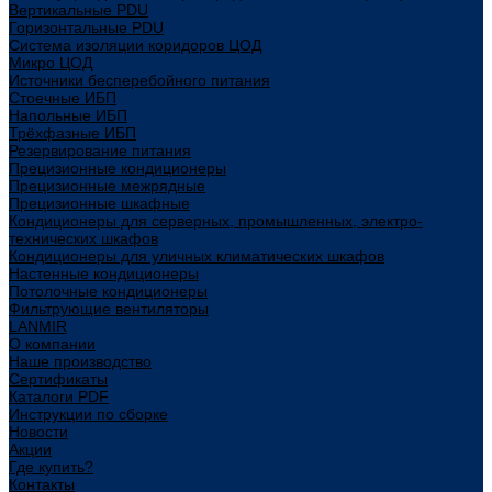
Вертикальные PDU
Горизонтальные PDU
Система изоляции коридоров ЦОД
Микро ЦОД
Источники бесперебойного питания
Стоечные ИБП
Напольные ИБП
Трёхфазные ИБП
Резервирование питания
Прецизионные кондиционеры
Прецизионные межрядные
Прецизионные шкафные
Кондиционеры для серверных, промышленных, электро-
технических шкафов
Кондиционеры для уличных климатических шкафов
Настенные кондиционеры
Потолочные кондиционеры
Фильтрующие вентиляторы
LANMIR
О компании
Наше производство
Сертификаты
Каталоги PDF
Инструкции по сборке
Новости
Акции
Где купить?
Контакты