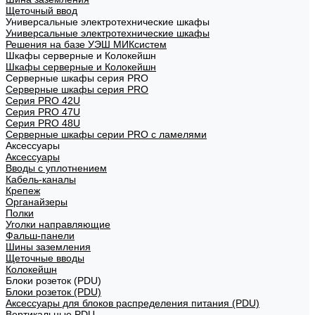
Щеточный ввод
Универсальные электротехнические шкафы
Универсальные электротехнические шкафы
Решения на базе УЭШ МИКсистем
Шкафы серверные и Колокейшн
Шкафы серверные и Колокейшн
Серверные шкафы серия PRO
Серверные шкафы серия PRO
Серия PRO 42U
Серия PRO 47U
Серия PRO 48U
Серверные шкафы серии PRO с ламелями
Аксессуары
Аксессуары
Вводы с уплотнением
Кабель-каналы
Крепеж
Органайзеры
Полки
Уголки направляющие
Фальш-панели
Шины заземления
Щеточные вводы
Колокейшн
Блоки розеток (PDU)
Блоки розеток (PDU)
Аксессуары для блоков распределения питания (PDU)
Вертикальные PDU