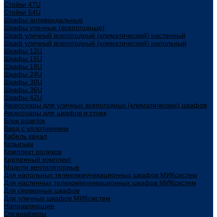
Стойки 47U
Стойки 54U
Шкафы антивандальные
Шкафы уличные (всепогодные)
Шкаф уличный всепогодный (климатический) настенный
Шкаф уличный всепогодный (климатический) напольный
Шкафы 12U
Шкафы 15U
Шкафы 18U
Шкафы 24U
Шкафы 30U
Шкафы 36U
Шкафы 42U
Аксессуары для уличных всепогодных (климатических) шкафов
Аксессуары для шкафов и стоек
Блок розеток
Ввод с уплотнением
Кабель канал
Козырьки
Комплект роликов
Крепежный комплект
Модули вентиляторные
Для напольных телекоммуникационных шкафов МИКсистем
Для настенных телекоммуникационных шкафов МИКсистем
Для серверных шкафов
Для уличных шкафов МИКсистем
Направляющие
Органайзеры