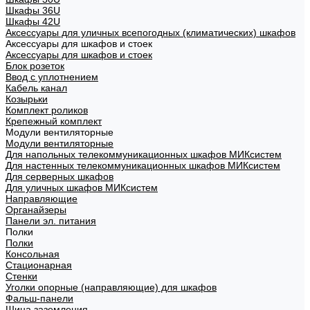
Шкафы 36U
Шкафы 42U
Аксессуары для уличных всепогодных (климатических) шкафов
Аксессуары для шкафов и стоек
Аксессуары для шкафов и стоек
Блок розеток
Ввод с уплотнением
Кабель канал
Козырьки
Комплект роликов
Крепежный комплект
Модули вентиляторные
Модули вентиляторные
Для напольных телекоммуникационных шкафов МИКсистем
Для настенных телекоммуникационных шкафов МИКсистем
Для серверных шкафов
Для уличных шкафов МИКсистем
Направляющие
Органайзеры
Панели эл. питания
Полки
Полки
Консольная
Стационарная
Стенки
Уголки опорные (направляющие) для шкафов
Фальш-панели
Шина заземления