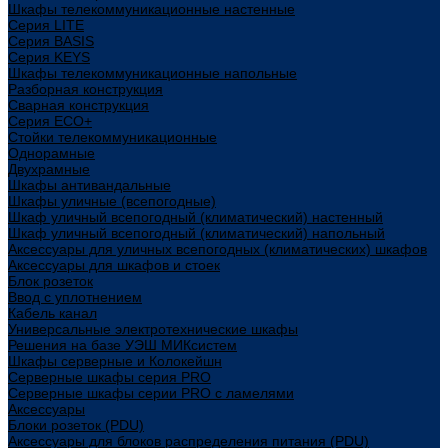
Шкафы телекоммуникационные настенные
Cерия LITE
Cерия BASIS
Cерия KEYS
Шкафы телекоммуникационные напольные
Разборная конструкция
Сварная конструкция
Серия ECO+
Стойки телекоммуникационные
Однорамные
Двухрамные
Шкафы антивандальные
Шкафы уличные (всепогодные)
Шкаф уличный всепогодный (климатический) настенный
Шкаф уличный всепогодный (климатический) напольный
Аксессуары для уличных всепогодных (климатических) шкафов
Аксессуары для шкафов и стоек
Блок розеток
Ввод с уплотнением
Кабель канал
Универсальные электротехнические шкафы
Решения на базе УЭШ МИКсистем
Шкафы серверные и Колокейшн
Серверные шкафы серия PRO
Серверные шкафы серии PRO с ламелями
Аксессуары
Блоки розеток (PDU)
Аксессуары для блоков распределения питания (PDU)