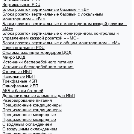
Вертикальные PDU
Блоки розеток вертикальные базовые – «В»
Блоки розеток вертикальные базовый с локальным
мониторингом – «В+»
Блоки розеток вертикальные с мониторингом каждой розетки –
«М+»
Блоки розеток вертикальные с мониторингом, контролем и
управлением каждой розеткой – «МС»
Блоки розеток вертикальные с общим мониторингом – «М»
Горизонтальные PDU
Система изоляции коридоров ЦОД
Микро ЦОД
Источники бесперебойного питания
Источники бесперебойного питания
Стоечные ИБП
Напольные ИБП
Трёхфазные ИБП
Однофазные ИБП
АКБ и блоки батарей
Дополнительные элементы для ИБП
Резервирование питания
Прецизионные кондиционеры
Прецизионные кондиционеры
Прецизионные межрядные
Прецизионные межрядные
С водяным охлаждением
С воздушным охлаждением
Прецизионные шкафные