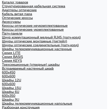
Каталог товаров
Структурированная кабельная система
Адаптеры оптические
Кабель витая пара
Оптические кроссы
Аксессуары
Кроссы оптические неукомплектованные
Кроссы оптические укомплектованные
Патч-панели
Шнур коммутационный медный RJ45 (патч-корд)
Шнуры оптические монтажные (пигтейл)
Шнуры оптические соединительные (патч-корд)
Шкафы телекоммуникационные настенные
Cерия LITE
Cерия BASIS
Cерия KEYS
Трехсекционные (откидные) шкафы
Встраиваемый настенный шкаф
600x450
600x600
Шкафы 12U
600x600
Шкафы 15U
Шкафы 6U
600x350
Шкафы 9U
Шкафы телекоммуникационные напольные
Разборная конструкция