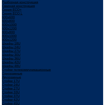
Разборная конструкция
Сварная конструкция
Серия ECO+
Серия ECO L
600x600
600x800
600х1000
600х1200
800x800
800х1000
800х1200
Шкафы 18U
Шкафы 24U
Шкафы 27U
Шкафы 30U
Шкафы 36U
Шкафы 42U
Шкафы 48U
Стойки телекоммуникационные
Однорамные
Двухрамные
Стойки 17U
Стойки 24U
Стойки 27U
Стойки 33U
Стойки 37U
Стойки 42U
Стойки 45U