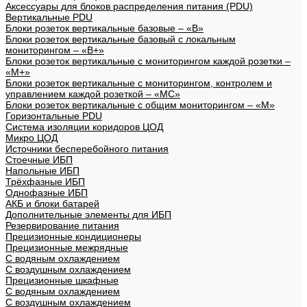
Аксессуары для блоков распределения питания (PDU)
Вертикальные PDU
Блоки розеток вертикальные базовые – «В»
Блоки розеток вертикальные базовый с локальным
мониторингом – «В+»
Блоки розеток вертикальные с мониторингом каждой розетки –
«М+»
Блоки розеток вертикальные с мониторингом, контролем и
управлением каждой розеткой – «МС»
Блоки розеток вертикальные с общим мониторингом – «М»
Горизонтальные PDU
Система изоляции коридоров ЦОД
Микро ЦОД
Источники бесперебойного питания
Стоечные ИБП
Напольные ИБП
Трёхфазные ИБП
Однофазные ИБП
АКБ и блоки батарей
Дополнительные элементы для ИБП
Резервирование питания
Прецизионные кондиционеры
Прецизионные межрядные
С водяным охлаждением
С воздушным охлаждением
Прецизионные шкафные
С водяным охлаждением
С воздушным охлаждением