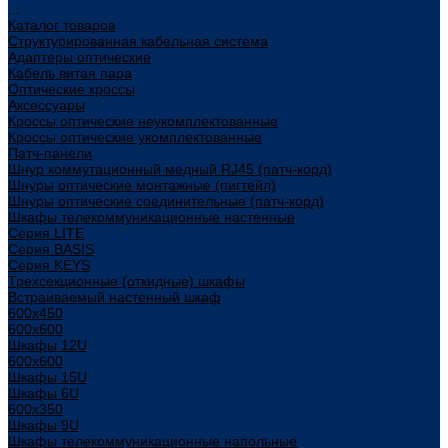
...
Каталог товаров
Структурированная кабельная система
Адаптеры оптические
Кабель витая пара
Оптические кроссы
Аксессуары
Кроссы оптические неукомплектованные
Кроссы оптические укомплектованные
Патч-панели
Шнур коммутационный медный RJ45 (патч-корд)
Шнуры оптические монтажные (пигтейл)
Шнуры оптические соединительные (патч-корд)
Шкафы телекоммуникационные настенные
Cерия LITE
Cерия BASIS
Cерия KEYS
Трехсекционные (откидные) шкафы
Встраиваемый настенный шкаф
600x450
600x600
Шкафы 12U
600x600
Шкафы 15U
Шкафы 6U
600x350
Шкафы 9U
Шкафы телекоммуникационные напольные