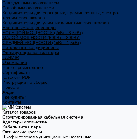
С воздушным охлаждением
С двойным охлаждением
Кондиционеры для серверных, промышленных, электро-
технических шкафов
Кондиционеры для уличных климатических шкафов
Настенные кондиционеры
БОЛЬШОЙ МОЩНОСТИ (2кВт - 6,5кВт)
МАЛОЙ МОЩНОСТИ (500Вт – 800Вт)
СРЕДНЕЙ МОЩНОСТИ (1кВт - 1,5кВт)
Потолочные кондиционеры
Фильтрующие вентиляторы
LANMIR
О компании
Наше производство
Сертификаты
Каталоги PDF
Инструкции по сборке
Новости
Акции
Где купить?
Контакты
Каталог товаров
Структурированная кабельная система
Адаптеры оптические
Кабель витая пара
Оптические кроссы
Шкафы телекоммуникационные настенные