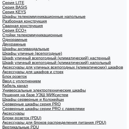
Cерия LITE
Cерия BASIS
Cерия KEYS
Шкафы телекоммуникационные напольные
Разборная конструкция
Сварная конструкция
Серия ECO+
Стойки телекоммуникационные
Однорамные
Двухрамные
Шкафы антивандальные
Шкафы уличные (всепогодные)
Шкаф уличный всепогодный (климатический) настенный
Шкаф уличный всепогодный (климатический) напольный
Аксессуары для уличных всепогодных (климатических) шкафов
Аксессуары для шкафов и стоек
Блок розеток
Ввод с уплотнением
Кабель канал
Универсальные электротехнические шкафы
Решения на базе УЭШ МИКсистем
Шкафы серверные и Колокейшн
Серверные шкафы серия PRO
Серверные шкафы серии PRO с ламелями
Аксессуары
Блоки розеток (PDU)
Аксессуары для блоков распределения питания (PDU)
Вертикальные PDU