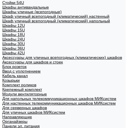
Стойки 54U
Шкафы антивандальные
Шкафы уличные (всепогодные)
Шкаф уличный всепогодный (климатический) настенный
Шкаф уличный всепогодный (климатический) напольный
Шкафы 12U
Шкафы 15U
Шкафы 18U
Шкафы 24U
Шкафы 30U
Шкафы 36U
Шкафы 42U
Аксессуары для уличных всепогодных (климатических) шкафов
Аксессуары для шкафов и стоек
Блок розеток
Ввод с уплотнением
Кабель канал
Козырьки
Комплект роликов
Крепежный комплект
Модули вентиляторные
Для напольных телекоммуникационных шкафов МИКсистем
Для настенных телекоммуникационных шкафов МИКсистем
Для серверных шкафов
Для уличных шкафов МИКсистем
Направляющие
Органайзеры
Панели эл. питания