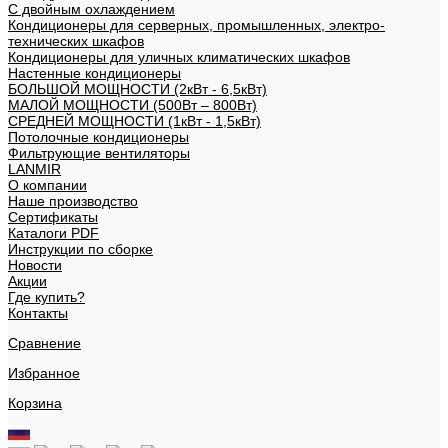
С двойным охлаждением
Кондиционеры для серверных, промышленных, электро-
технических шкафов
Кондиционеры для уличных климатических шкафов
Настенные кондиционеры
БОЛЬШОЙ МОЩНОСТИ (2кВт - 6,5кВт)
МАЛОЙ МОЩНОСТИ (500Вт – 800Вт)
СРЕДНЕЙ МОЩНОСТИ (1кВт - 1,5кВт)
Потолочные кондиционеры
Фильтрующие вентиляторы
LANMIR
О компании
Наше производство
Сертификаты
Каталоги PDF
Инструкции по сборке
Новости
Акции
Где купить?
Контакты
Сравнение
Избранное
Корзина