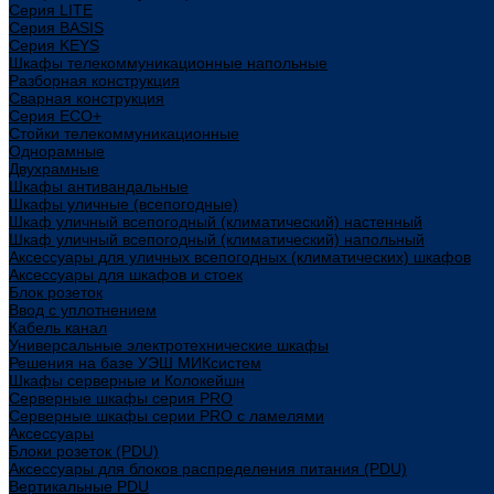
Cерия LITE
Cерия BASIS
Cерия KEYS
Шкафы телекоммуникационные напольные
Разборная конструкция
Сварная конструкция
Серия ECO+
Стойки телекоммуникационные
Однорамные
Двухрамные
Шкафы антивандальные
Шкафы уличные (всепогодные)
Шкаф уличный всепогодный (климатический) настенный
Шкаф уличный всепогодный (климатический) напольный
Аксессуары для уличных всепогодных (климатических) шкафов
Аксессуары для шкафов и стоек
Блок розеток
Ввод с уплотнением
Кабель канал
Универсальные электротехнические шкафы
Решения на базе УЭШ МИКсистем
Шкафы серверные и Колокейшн
Серверные шкафы серия PRO
Серверные шкафы серии PRO с ламелями
Аксессуары
Блоки розеток (PDU)
Аксессуары для блоков распределения питания (PDU)
Вертикальные PDU