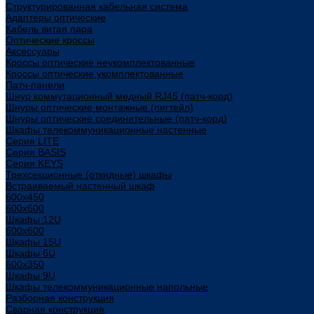
Структурированная кабельная система
Адаптеры оптические
Кабель витая пара
Оптические кроссы
Аксессуары
Кроссы оптические неукомплектованные
Кроссы оптические укомплектованные
Патч-панели
Шнур коммутационный медный RJ45 (патч-корд)
Шнуры оптические монтажные (пигтейл)
Шнуры оптические соединительные (патч-корд)
Шкафы телекоммуникационные настенные
Cерия LITE
Cерия BASIS
Cерия KEYS
Трехсекционные (откидные) шкафы
Встраиваемый настенный шкаф
600x450
600x600
Шкафы 12U
600x600
Шкафы 15U
Шкафы 6U
600x350
Шкафы 9U
Шкафы телекоммуникационные напольные
Разборная конструкция
Сварная конструкция