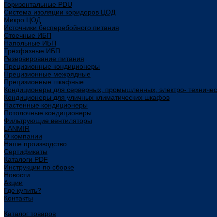
Горизонтальные PDU
Система изоляции коридоров ЦОД
Микро ЦОД
Источники бесперебойного питания
Стоечные ИБП
Напольные ИБП
Трёхфазные ИБП
Резервирование питания
Прецизионные кондиционеры
Прецизионные межрядные
Прецизионные шкафные
Кондиционеры для серверных, промышленных, электро- техниче
Кондиционеры для уличных климатических шкафов
Настенные кондиционеры
Потолочные кондиционеры
Фильтрующие вентиляторы
LANMIR
О компании
Наше производство
Сертификаты
Каталоги PDF
Инструкции по сборке
Новости
Акции
Где купить?
Контакты
...
Каталог товаров