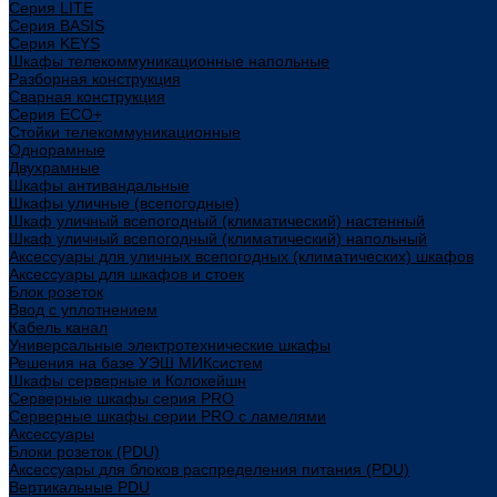
Cерия LITE
Cерия BASIS
Cерия KEYS
Шкафы телекоммуникационные напольные
Разборная конструкция
Сварная конструкция
Серия ECO+
Стойки телекоммуникационные
Однорамные
Двухрамные
Шкафы антивандальные
Шкафы уличные (всепогодные)
Шкаф уличный всепогодный (климатический) настенный
Шкаф уличный всепогодный (климатический) напольный
Аксессуары для уличных всепогодных (климатических) шкафов
Аксессуары для шкафов и стоек
Блок розеток
Ввод с уплотнением
Кабель канал
Универсальные электротехнические шкафы
Решения на базе УЭШ МИКсистем
Шкафы серверные и Колокейшн
Серверные шкафы серия PRO
Серверные шкафы серии PRO с ламелями
Аксессуары
Блоки розеток (PDU)
Аксессуары для блоков распределения питания (PDU)
Вертикальные PDU