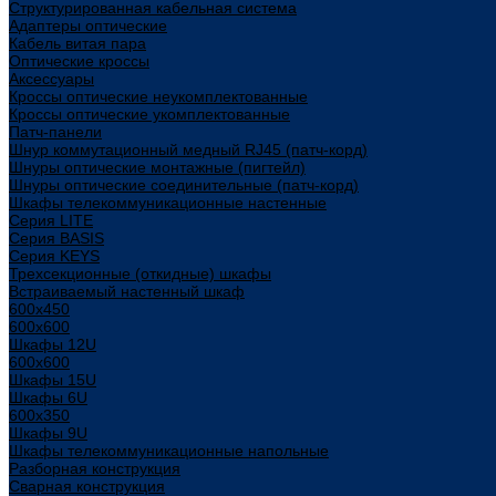
Структурированная кабельная система
Адаптеры оптические
Кабель витая пара
Оптические кроссы
Аксессуары
Кроссы оптические неукомплектованные
Кроссы оптические укомплектованные
Патч-панели
Шнур коммутационный медный RJ45 (патч-корд)
Шнуры оптические монтажные (пигтейл)
Шнуры оптические соединительные (патч-корд)
Шкафы телекоммуникационные настенные
Cерия LITE
Cерия BASIS
Cерия KEYS
Трехсекционные (откидные) шкафы
Встраиваемый настенный шкаф
600x450
600x600
Шкафы 12U
600x600
Шкафы 15U
Шкафы 6U
600x350
Шкафы 9U
Шкафы телекоммуникационные напольные
Разборная конструкция
Сварная конструкция