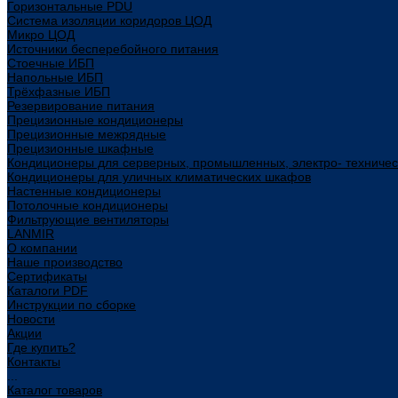
Горизонтальные PDU
Система изоляции коридоров ЦОД
Микро ЦОД
Источники бесперебойного питания
Стоечные ИБП
Напольные ИБП
Трёхфазные ИБП
Резервирование питания
Прецизионные кондиционеры
Прецизионные межрядные
Прецизионные шкафные
Кондиционеры для серверных, промышленных, электро- техниче
Кондиционеры для уличных климатических шкафов
Настенные кондиционеры
Потолочные кондиционеры
Фильтрующие вентиляторы
LANMIR
О компании
Наше производство
Сертификаты
Каталоги PDF
Инструкции по сборке
Новости
Акции
Где купить?
Контакты
...
Каталог товаров