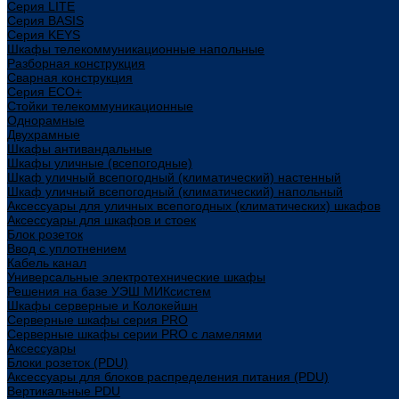
Cерия LITE
Cерия BASIS
Cерия KEYS
Шкафы телекоммуникационные напольные
Разборная конструкция
Сварная конструкция
Серия ECO+
Стойки телекоммуникационные
Однорамные
Двухрамные
Шкафы антивандальные
Шкафы уличные (всепогодные)
Шкаф уличный всепогодный (климатический) настенный
Шкаф уличный всепогодный (климатический) напольный
Аксессуары для уличных всепогодных (климатических) шкафов
Аксессуары для шкафов и стоек
Блок розеток
Ввод с уплотнением
Кабель канал
Универсальные электротехнические шкафы
Решения на базе УЭШ МИКсистем
Шкафы серверные и Колокейшн
Серверные шкафы серия PRO
Серверные шкафы серии PRO с ламелями
Аксессуары
Блоки розеток (PDU)
Аксессуары для блоков распределения питания (PDU)
Вертикальные PDU