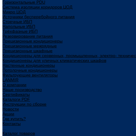
Горизонтальные PDU
Система изоляции коридоров ЦОД
Микро ЦОД
Источники бесперебойного питания
Стоечные ИБП
Напольные ИБП
Трёхфазные ИБП
Резервирование питания
Прецизионные кондиционеры
Прецизионные межрядные
Прецизионные шкафные
Кондиционеры для серверных, промышленных, электро- техниче
Кондиционеры для уличных климатических шкафов
Настенные кондиционеры
Потолочные кондиционеры
Фильтрующие вентиляторы
LANMIR
О компании
Наше производство
Сертификаты
Каталоги PDF
Инструкции по сборке
Новости
Акции
Где купить?
Контакты
...
Каталог товаров