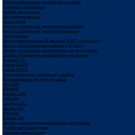
Структурированная кабельная система
Адаптеры оптические
Кабель витая пара
Оптические кроссы
Аксессуары
Кроссы оптические неукомплектованные
Кроссы оптические укомплектованные
Патч-панели
Шнур коммутационный медный RJ45 (патч-корд)
Шнуры оптические монтажные (пигтейл)
Шнуры оптические соединительные (патч-корд)
Шкафы телекоммуникационные настенные
Cерия LITE
Cерия BASIS
Cерия KEYS
Трехсекционные (откидные) шкафы
Встраиваемый настенный шкаф
600x450
600x600
Шкафы 12U
600x600
Шкафы 15U
Шкафы 6U
600x350
Шкафы 9U
Шкафы телекоммуникационные напольные
Разборная конструкция
Сварная конструкция