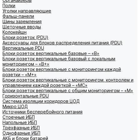
Органайзеры
Полки
Уголки направляющие
Фальш-панели
Шины заземления
Щеточные вводы
Колокейшн
Блоки розеток (PDU)
Аксессуары для блоков распределения питания (PDU)
Вертикальные PDU
Блоки розеток вертикальные базовые – «В»
Блоки розеток вертикальные базовый с локальным
мониторингом – «В+»
Блоки розеток вертикальные с мониторингом каждой
розетки – «М+»
Блоки розеток вертикальные с мониторингом, контролем и
управлением каждой розеткой – «МС»
Блоки розеток вертикальные с общим мониторингом – «М»
Горизонтальные PDU
Система изоляции коридоров ЦОД
Микро ЦОД
Источники бесперебойного питания
Стоечные ИБП
Напольные ИБП
Трёхфазные ИБП
Однофазные ИБП
АКБ и блоки батарей