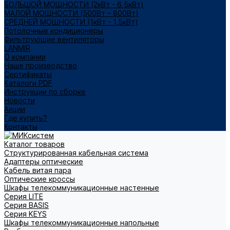
БОЛЬШОЙ МОЩНОСТИ (2кВт - 6,5кВт)
МАЛОЙ МОЩНОСТИ (500Вт – 800Вт)
СРЕДНЕЙ МОЩНОСТИ (1кВт - 1,5кВт)
Потолочные кондиционеры
Фильтрующие вентиляторы
LANMIR
О компании
Наше производство
Сертификаты
Каталоги PDF
Инструкции по сборке
Новости
Акции
Где купить?
Контакты
Каталог товаров
Структурированная кабельная система
Адаптеры оптические
Кабель витая пара
Оптические кроссы
Шкафы телекоммуникационные настенные
Cерия LITE
Cерия BASIS
Cерия KEYS
Шкафы телекоммуникационные напольные