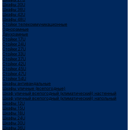
Шкафы 30U
Шкафы 36U
Шкафы 42U
Шкафы 48U
Стойки телекоммуникационные
Однорамные
Двухрамные
Стойки 17U
Стойки 24U
Стойки 27U
Стойки 33U
Стойки 37U
Стойки 42U
Стойки 45U
Стойки 47U
Стойки 54U
Шкафы антивандальные
Шкафы уличные (всепогодные)
Шкаф уличный всепогодный (климатический) настенный
Шкаф уличный всепогодный (климатический) напольный
Шкафы 12U
Шкафы 15U
Шкафы 18U
Шкафы 24U
Шкафы 30U
Шкафы 36U