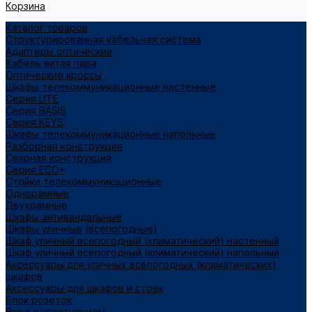
Корзина
Каталог товаров
Структурированная кабельная система
Адаптеры оптические
Кабель витая пара
Оптические кроссы
Шкафы телекоммуникационные настенные
Cерия LITE
Cерия BASIS
Cерия KEYS
Шкафы телекоммуникационные напольные
Разборная конструкция
Сварная конструкция
Серия ECO+
Стойки телекоммуникационные
Однорамные
Двухрамные
Шкафы антивандальные
Шкафы уличные (всепогодные)
Шкаф уличный всепогодный (климатический) настенный
Шкаф уличный всепогодный (климатический) напольный
Аксессуары для уличных всепогодных (климатических)
шкафов
Аксессуары для шкафов и стоек
Блок розеток
Ввод с уплотнением