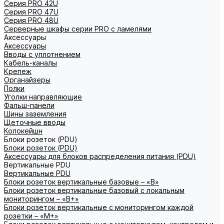
Серия PRO 42U
Серия PRO 47U
Серия PRO 48U
Серверные шкафы серии PRO с ламелями
Аксессуары
Аксессуары
Вводы с уплотнением
Кабель-каналы
Крепеж
Органайзеры
Полки
Уголки направляющие
Фальш-панели
Шины заземления
Щеточные вводы
Колокейшн
Блоки розеток (PDU)
Блоки розеток (PDU)
Аксессуары для блоков распределения питания (PDU)
Вертикальные PDU
Вертикальные PDU
Блоки розеток вертикальные базовые – «В»
Блоки розеток вертикальные базовый с локальным
мониторингом – «В+»
Блоки розеток вертикальные с мониторингом каждой
розетки – «М+»