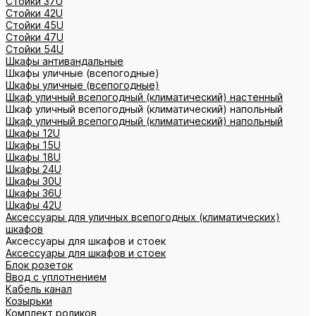
Стойки 37U
Стойки 42U
Стойки 45U
Стойки 47U
Стойки 54U
Шкафы антивандальные
Шкафы уличные (всепогодные)
Шкафы уличные (всепогодные)
Шкаф уличный всепогодный (климатический) настенный
Шкаф уличный всепогодный (климатический) напольный
Шкаф уличный всепогодный (климатический) напольный
Шкафы 12U
Шкафы 15U
Шкафы 18U
Шкафы 24U
Шкафы 30U
Шкафы 36U
Шкафы 42U
Аксессуары для уличных всепогодных (климатических)
шкафов
Аксессуары для шкафов и стоек
Аксессуары для шкафов и стоек
Блок розеток
Ввод с уплотнением
Кабель канал
Козырьки
Комплект роликов