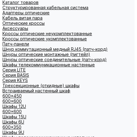
Каталог товаров
Структурированная кабельная система
Адаптеры оптические
Кабель витая пара
Оптические кроссы
Аксессуары
Кроссы оптические неукомплектованные
Кроссы оптические укомплектованные
Патч-панели
Шнур коммутационный медный RJ45 (патч-корд)
Шнуры оптические монтажные (пигтейл)
Шнуры оптические соединительные (патч-корд)
Шкафы телекоммуникационные настенные
Cерия LITE
Cерия BASIS
Cерия KEYS
Трехсекционные (откидные) шкафы
Встраиваемый настенный шкаф
600x450
600x600
Шкафы 12U
600x600
Шкафы 15U
Шкафы 6U
600x350
Шкафы 9U