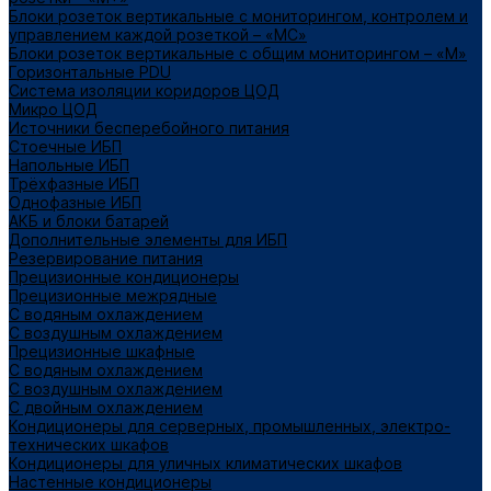
Блоки розеток вертикальные с мониторингом, контролем и
управлением каждой розеткой – «МС»
Блоки розеток вертикальные с общим мониторингом – «М»
Горизонтальные PDU
Система изоляции коридоров ЦОД
Микро ЦОД
Источники бесперебойного питания
Стоечные ИБП
Напольные ИБП
Трёхфазные ИБП
Однофазные ИБП
АКБ и блоки батарей
Дополнительные элементы для ИБП
Резервирование питания
Прецизионные кондиционеры
Прецизионные межрядные
С водяным охлаждением
С воздушным охлаждением
Прецизионные шкафные
С водяным охлаждением
С воздушным охлаждением
С двойным охлаждением
Кондиционеры для серверных, промышленных, электро-
технических шкафов
Кондиционеры для уличных климатических шкафов
Настенные кондиционеры