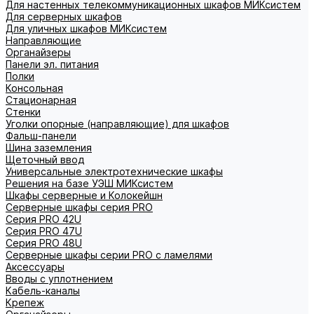
Для настенных телекоммуникационных шкафов МИКсистем
Для серверных шкафов
Для уличных шкафов МИКсистем
Направляющие
Органайзеры
Панели эл. питания
Полки
Консольная
Стационарная
Стенки
Уголки опорные (направляющие) для шкафов
Фальш-панели
Шина заземления
Щеточный ввод
Универсальные электротехнические шкафы
Решения на базе УЭШ МИКсистем
Шкафы серверные и Колокейшн
Серверные шкафы серия PRO
Серия PRO 42U
Серия PRO 47U
Серия PRO 48U
Серверные шкафы серии PRO с ламелями
Аксессуары
Вводы с уплотнением
Кабель-каналы
Крепеж