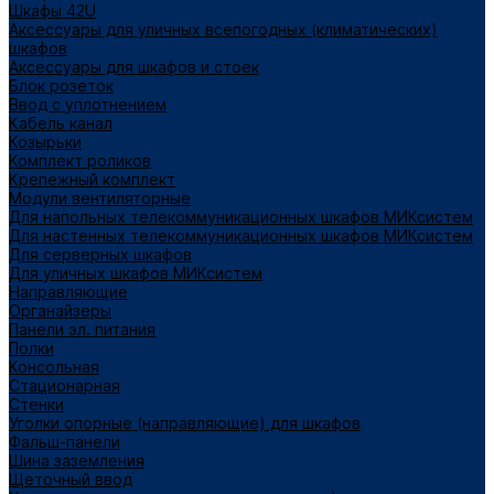
Шкафы 42U
Аксессуары для уличных всепогодных (климатических)
шкафов
Аксессуары для шкафов и стоек
Блок розеток
Ввод с уплотнением
Кабель канал
Козырьки
Комплект роликов
Крепежный комплект
Модули вентиляторные
Для напольных телекоммуникационных шкафов МИКсистем
Для настенных телекоммуникационных шкафов МИКсистем
Для серверных шкафов
Для уличных шкафов МИКсистем
Направляющие
Органайзеры
Панели эл. питания
Полки
Консольная
Стационарная
Стенки
Уголки опорные (направляющие) для шкафов
Фальш-панели
Шина заземления
Щеточный ввод