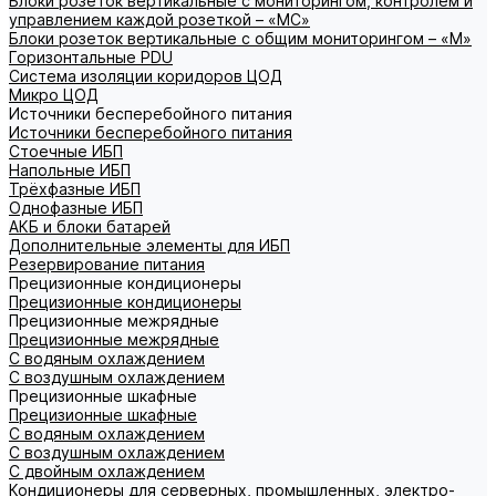
Блоки розеток вертикальные с мониторингом, контролем и
управлением каждой розеткой – «МС»
Блоки розеток вертикальные с общим мониторингом – «М»
Горизонтальные PDU
Система изоляции коридоров ЦОД
Микро ЦОД
Источники бесперебойного питания
Источники бесперебойного питания
Стоечные ИБП
Напольные ИБП
Трёхфазные ИБП
Однофазные ИБП
АКБ и блоки батарей
Дополнительные элементы для ИБП
Резервирование питания
Прецизионные кондиционеры
Прецизионные кондиционеры
Прецизионные межрядные
Прецизионные межрядные
С водяным охлаждением
С воздушным охлаждением
Прецизионные шкафные
Прецизионные шкафные
С водяным охлаждением
С воздушным охлаждением
С двойным охлаждением
Кондиционеры для серверных, промышленных, электро-