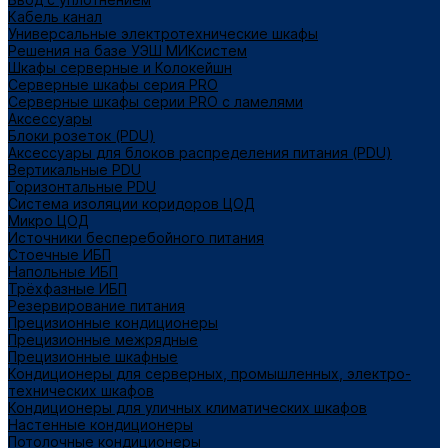
Кабель канал
Универсальные электротехнические шкафы
Решения на базе УЭШ МИКсистем
Шкафы серверные и Колокейшн
Серверные шкафы серия PRO
Серверные шкафы серии PRO с ламелями
Аксессуары
Блоки розеток (PDU)
Аксессуары для блоков распределения питания (PDU)
Вертикальные PDU
Горизонтальные PDU
Система изоляции коридоров ЦОД
Микро ЦОД
Источники бесперебойного питания
Стоечные ИБП
Напольные ИБП
Трёхфазные ИБП
Резервирование питания
Прецизионные кондиционеры
Прецизионные межрядные
Прецизионные шкафные
Кондиционеры для серверных, промышленных, электро-
технических шкафов
Кондиционеры для уличных климатических шкафов
Настенные кондиционеры
Потолочные кондиционеры