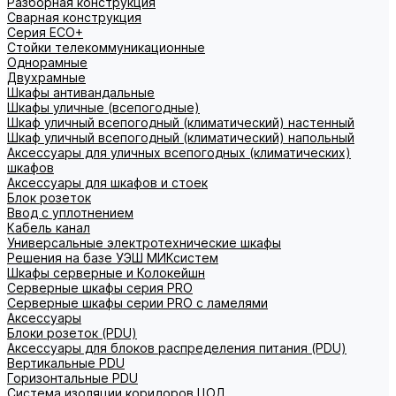
Разборная конструкция
Сварная конструкция
Серия ECO+
Стойки телекоммуникационные
Однорамные
Двухрамные
Шкафы антивандальные
Шкафы уличные (всепогодные)
Шкаф уличный всепогодный (климатический) настенный
Шкаф уличный всепогодный (климатический) напольный
Аксессуары для уличных всепогодных (климатических)
шкафов
Аксессуары для шкафов и стоек
Блок розеток
Ввод с уплотнением
Кабель канал
Универсальные электротехнические шкафы
Решения на базе УЭШ МИКсистем
Шкафы серверные и Колокейшн
Серверные шкафы серия PRO
Серверные шкафы серии PRO с ламелями
Аксессуары
Блоки розеток (PDU)
Аксессуары для блоков распределения питания (PDU)
Вертикальные PDU
Горизонтальные PDU
Система изоляции коридоров ЦОД