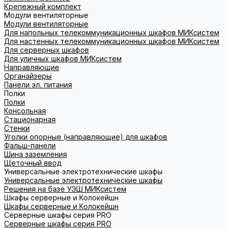
Крепежный комплект
Модули вентиляторные
Модули вентиляторные
Для напольных телекоммуникационных шкафов МИКсистем
Для настенных телекоммуникационных шкафов МИКсистем
Для серверных шкафов
Для уличных шкафов МИКсистем
Направляющие
Органайзеры
Панели эл. питания
Полки
Полки
Консольная
Стационарная
Стенки
Уголки опорные (направляющие) для шкафов
Фальш-панели
Шина заземления
Щеточный ввод
Универсальные электротехнические шкафы
Универсальные электротехнические шкафы
Решения на базе УЭШ МИКсистем
Шкафы серверные и Колокейшн
Шкафы серверные и Колокейшн
Серверные шкафы серия PRO
Серверные шкафы серия PRO