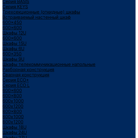
Cерия BASIS
Cерия KEYS
Трехсекционные (откидные) шкафы
Встраиваемый настенный шкаф
600x450
600x600
Шкафы 12U
600x600
Шкафы 15U
Шкафы 6U
600x350
Шкафы 9U
Шкафы телекоммуникационные напольные
Разборная конструкция
Сварная конструкция
Серия ECO+
Серия ECO L
600x600
600x800
600х1000
600х1200
800x800
800х1000
800х1200
Шкафы 18U
Шкафы 24U
Шкафы 27U