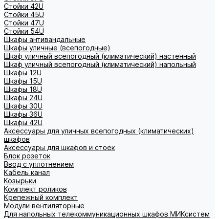
Стойки 42U
Стойки 45U
Стойки 47U
Стойки 54U
Шкафы антивандальные
Шкафы уличные (всепогодные)
Шкаф уличный всепогодный (климатический) настенный
Шкаф уличный всепогодный (климатический) напольный
Шкафы 12U
Шкафы 15U
Шкафы 18U
Шкафы 24U
Шкафы 30U
Шкафы 36U
Шкафы 42U
Аксессуары для уличных всепогодных (климатических)
шкафов
Аксессуары для шкафов и стоек
Блок розеток
Ввод с уплотнением
Кабель канал
Козырьки
Комплект роликов
Крепежный комплект
Модули вентиляторные
Для напольных телекоммуникационных шкафов МИКсистем