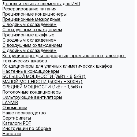
Дополнительные элементы для ИБП
Резервирование питания
Прецизионные кондиционеры
Прецизионные межрядные
С водяным охлаждением
С воздушным охлаждением
Прецизионные шкафные
С водяным охлаждением
С воздушным охлаждением
С двойным охлаждением
Кондиционеры для серверных, промышленных, электро-
технических шкафов
Кондиционеры для уличных климатических шкафов
Настенные кондиционеры
БОЛЬШОЙ МОЩНОСТИ (2кВт - 6,5кВт)
МАЛОЙ МОЩНОСТИ (500Вт – 800Вт)
СРЕДНЕЙ МОЩНОСТИ (1кВт - 1,5кВт)
Потолочные кондиционеры
Фильтрующие вентиляторы
LANMIR
О компании
Наше производство
Сертификаты
Каталоги PDF
Инструкции по сборке
Новости