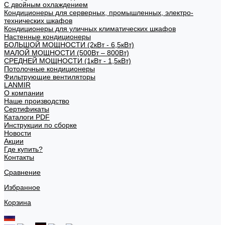
С двойным охлаждением
Кондиционеры для серверных, промышленных, электро-
технических шкафов
Кондиционеры для уличных климатических шкафов
Настенные кондиционеры
БОЛЬШОЙ МОЩНОСТИ (2кВт - 6,5кВт)
МАЛОЙ МОЩНОСТИ (500Вт – 800Вт)
СРЕДНЕЙ МОЩНОСТИ (1кВт - 1,5кВт)
Потолочные кондиционеры
Фильтрующие вентиляторы
LANMIR
О компании
Наше производство
Сертификаты
Каталоги PDF
Инструкции по сборке
Новости
Акции
Где купить?
Контакты
Сравнение
Избранное
Корзина