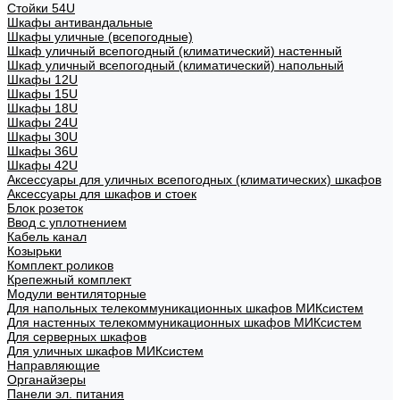
Стойки 54U
Шкафы антивандальные
Шкафы уличные (всепогодные)
Шкаф уличный всепогодный (климатический) настенный
Шкаф уличный всепогодный (климатический) напольный
Шкафы 12U
Шкафы 15U
Шкафы 18U
Шкафы 24U
Шкафы 30U
Шкафы 36U
Шкафы 42U
Аксессуары для уличных всепогодных (климатических) шкафов
Аксессуары для шкафов и стоек
Блок розеток
Ввод с уплотнением
Кабель канал
Козырьки
Комплект роликов
Крепежный комплект
Модули вентиляторные
Для напольных телекоммуникационных шкафов МИКсистем
Для настенных телекоммуникационных шкафов МИКсистем
Для серверных шкафов
Для уличных шкафов МИКсистем
Направляющие
Органайзеры
Панели эл. питания