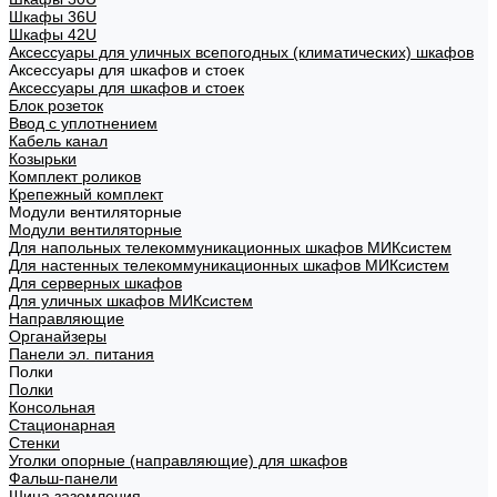
Шкафы 36U
Шкафы 42U
Аксессуары для уличных всепогодных (климатических) шкафов
Аксессуары для шкафов и стоек
Аксессуары для шкафов и стоек
Блок розеток
Ввод с уплотнением
Кабель канал
Козырьки
Комплект роликов
Крепежный комплект
Модули вентиляторные
Модули вентиляторные
Для напольных телекоммуникационных шкафов МИКсистем
Для настенных телекоммуникационных шкафов МИКсистем
Для серверных шкафов
Для уличных шкафов МИКсистем
Направляющие
Органайзеры
Панели эл. питания
Полки
Полки
Консольная
Стационарная
Стенки
Уголки опорные (направляющие) для шкафов
Фальш-панели
Шина заземления