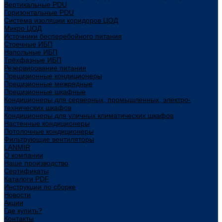
Вертикальные PDU
Горизонтальные PDU
Система изоляции коридоров ЦОД
Микро ЦОД
Источники бесперебойного питания
Стоечные ИБП
Напольные ИБП
Трёхфазные ИБП
Резервирование питания
Прецизионные кондиционеры
Прецизионные межрядные
Прецизионные шкафные
Кондиционеры для серверных, промышленных, электро-
технических шкафов
Кондиционеры для уличных климатических шкафов
Настенные кондиционеры
Потолочные кондиционеры
Фильтрующие вентиляторы
LANMIR
О компании
Наше производство
Сертификаты
Каталоги PDF
Инструкции по сборке
Новости
Акции
Где купить?
Контакты