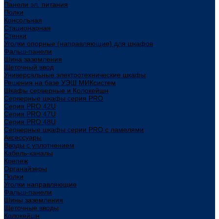
Панели эл. питания
Полки
Консольная
Стационарная
Стенки
Уголки опорные (направляющие) для шкафов
Фальш-панели
Шина заземления
Щеточный ввод
Универсальные электротехнические шкафы
Решения на базе УЭШ МИКсистем
Шкафы серверные и Колокейшн
Серверные шкафы серия PRO
Серия PRO 42U
Серия PRO 47U
Серия PRO 48U
Серверные шкафы серии PRO с ламелями
Аксессуары
Вводы с уплотнением
Кабель-каналы
Крепеж
Органайзеры
Полки
Уголки направляющие
Фальш-панели
Шины заземления
Щеточные вводы
Колокейшн