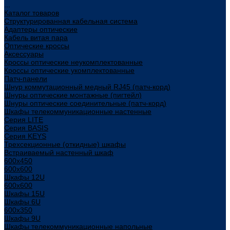
...
Каталог товаров
Структурированная кабельная система
Адаптеры оптические
Кабель витая пара
Оптические кроссы
Аксессуары
Кроссы оптические неукомплектованные
Кроссы оптические укомплектованные
Патч-панели
Шнур коммутационный медный RJ45 (патч-корд)
Шнуры оптические монтажные (пигтейл)
Шнуры оптические соединительные (патч-корд)
Шкафы телекоммуникационные настенные
Cерия LITE
Cерия BASIS
Cерия KEYS
Трехсекционные (откидные) шкафы
Встраиваемый настенный шкаф
600x450
600x600
Шкафы 12U
600x600
Шкафы 15U
Шкафы 6U
600x350
Шкафы 9U
Шкафы телекоммуникационные напольные