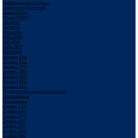
Разборная конструкция
Сварная конструкция
Серия ECO+
Серия ECO L
600x600
600x800
600х1000
600х1200
800x800
800х1000
800х1200
Шкафы 18U
Шкафы 24U
Шкафы 27U
Шкафы 30U
Шкафы 36U
Шкафы 42U
Шкафы 48U
Стойки телекоммуникационные
Однорамные
Двухрамные
Стойки 17U
Стойки 24U
Стойки 27U
Стойки 33U
Стойки 37U
Стойки 42U
Стойки 45U