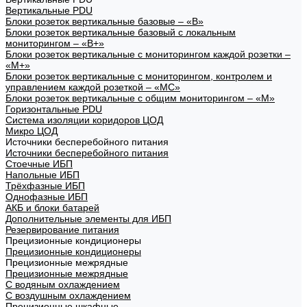
Вертикальные PDU
Блоки розеток вертикальные базовые – «В»
Блоки розеток вертикальные базовый с локальным
мониторингом – «В+»
Блоки розеток вертикальные с мониторингом каждой розетки –
«М+»
Блоки розеток вертикальные с мониторингом, контролем и
управлением каждой розеткой – «МС»
Блоки розеток вертикальные с общим мониторингом – «М»
Горизонтальные PDU
Система изоляции коридоров ЦОД
Микро ЦОД
Источники бесперебойного питания
Источники бесперебойного питания
Стоечные ИБП
Напольные ИБП
Трёхфазные ИБП
Однофазные ИБП
АКБ и блоки батарей
Дополнительные элементы для ИБП
Резервирование питания
Прецизионные кондиционеры
Прецизионные кондиционеры
Прецизионные межрядные
Прецизионные межрядные
С водяным охлаждением
С воздушным охлаждением
Прецизионные шкафные