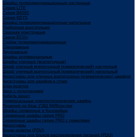
Шкафы телекоммуникационные настенные
Cерия LITE
Cерия BASIS
Cерия KEYS
Шкафы телекоммуникационные напольные
Разборная конструкция
Сварная конструкция
Серия ECO+
Стойки телекоммуникационные
Однорамные
Двухрамные
Шкафы антивандальные
Шкафы уличные (всепогодные)
Шкаф уличный всепогодный (климатический) настенный
Шкаф уличный всепогодный (климатический) напольный
Аксессуары для уличных всепогодных (климатических) шкафов
Аксессуары для шкафов и стоек
Блок розеток
Ввод с уплотнением
Кабель канал
Универсальные электротехнические шкафы
Решения на базе УЭШ МИКсистем
Шкафы серверные и Колокейшн
Серверные шкафы серия PRO
Серверные шкафы серии PRO с ламелями
Аксессуары
Блоки розеток (PDU)
Аксессуары для блоков распределения питания (PDU)