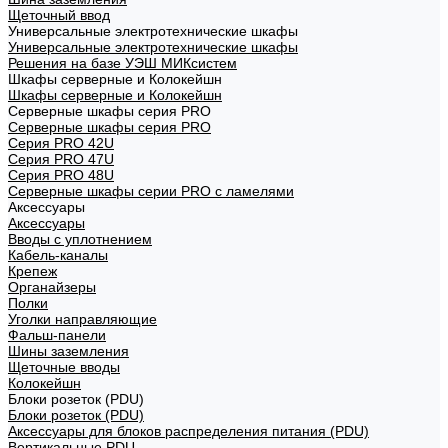
Щеточный ввод
Универсальные электротехнические шкафы
Универсальные электротехнические шкафы
Решения на базе УЭШ МИКсистем
Шкафы серверные и Колокейшн
Шкафы серверные и Колокейшн
Серверные шкафы серия PRO
Серверные шкафы серия PRO
Серия PRO 42U
Серия PRO 47U
Серия PRO 48U
Серверные шкафы серии PRO с ламелями
Аксессуары
Аксессуары
Вводы с уплотнением
Кабель-каналы
Крепеж
Органайзеры
Полки
Уголки направляющие
Фальш-панели
Шины заземления
Щеточные вводы
Колокейшн
Блоки розеток (PDU)
Блоки розеток (PDU)
Аксессуары для блоков распределения питания (PDU)
Вертикальные PDU