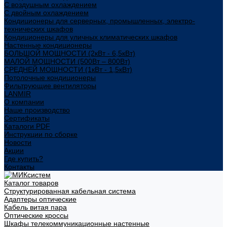
С воздушным охлаждением
С двойным охлаждением
Кондиционеры для серверных, промышленных, электро-
технических шкафов
Кондиционеры для уличных климатических шкафов
Настенные кондиционеры
БОЛЬШОЙ МОЩНОСТИ (2кВт - 6,5кВт)
МАЛОЙ МОЩНОСТИ (500Вт – 800Вт)
СРЕДНЕЙ МОЩНОСТИ (1кВт - 1,5кВт)
Потолочные кондиционеры
Фильтрующие вентиляторы
LANMIR
О компании
Наше производство
Сертификаты
Каталоги PDF
Инструкции по сборке
Новости
Акции
Где купить?
Контакты
Каталог товаров
Структурированная кабельная система
Адаптеры оптические
Кабель витая пара
Оптические кроссы
Шкафы телекоммуникационные настенные