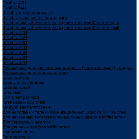
Стойки 47U
Стойки 54U
Шкафы антивандальные
Шкафы уличные (всепогодные)
Шкаф уличный всепогодный (климатический) настенный
Шкаф уличный всепогодный (климатический) напольный
Шкафы 12U
Шкафы 15U
Шкафы 18U
Шкафы 24U
Шкафы 30U
Шкафы 36U
Шкафы 42U
Аксессуары для уличных всепогодных (климатических) шкафов
Аксессуары для шкафов и стоек
Блок розеток
Ввод с уплотнением
Кабель канал
Козырьки
Комплект роликов
Крепежный комплект
Модули вентиляторные
Для напольных телекоммуникационных шкафов МИКсистем
Для настенных телекоммуникационных шкафов МИКсистем
Для серверных шкафов
Для уличных шкафов МИКсистем
Направляющие
Органайзеры