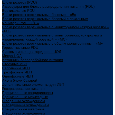
Блоки розеток (PDU)
Аксессуары для блоков распределения питания (PDU)
Вертикальные PDU
Блоки розеток вертикальные базовые – «В»
Блоки розеток вертикальные базовый с локальным
мониторингом – «В+»
Блоки розеток вертикальные с мониторингом каждой розетки –
«М+»
Блоки розеток вертикальные с мониторингом, контролем и
управлением каждой розеткой – «МС»
Блоки розеток вертикальные с общим мониторингом – «М»
Горизонтальные PDU
Система изоляции коридоров ЦОД
Микро ЦОД
Источники бесперебойного питания
Стоечные ИБП
Напольные ИБП
Трёхфазные ИБП
Однофазные ИБП
АКБ и блоки батарей
Дополнительные элементы для ИБП
Резервирование питания
Прецизионные кондиционеры
Прецизионные межрядные
С водяным охлаждением
С воздушным охлаждением
Прецизионные шкафные
С водяным охлаждением