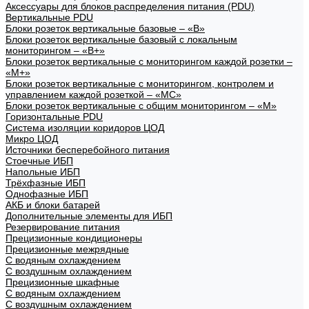
Аксессуары для блоков распределения питания (PDU)
Вертикальные PDU
Блоки розеток вертикальные базовые – «В»
Блоки розеток вертикальные базовый с локальным
мониторингом – «В+»
Блоки розеток вертикальные с мониторингом каждой розетки –
«М+»
Блоки розеток вертикальные с мониторингом, контролем и
управлением каждой розеткой – «МС»
Блоки розеток вертикальные с общим мониторингом – «М»
Горизонтальные PDU
Система изоляции коридоров ЦОД
Микро ЦОД
Источники бесперебойного питания
Стоечные ИБП
Напольные ИБП
Трёхфазные ИБП
Однофазные ИБП
АКБ и блоки батарей
Дополнительные элементы для ИБП
Резервирование питания
Прецизионные кондиционеры
Прецизионные межрядные
С водяным охлаждением
С воздушным охлаждением
Прецизионные шкафные
С водяным охлаждением
С воздушным охлаждением