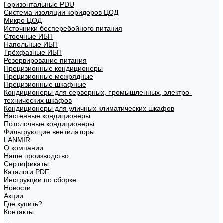
Горизонтальные PDU
Система изоляции коридоров ЦОД
Микро ЦОД
Источники бесперебойного питания
Стоечные ИБП
Напольные ИБП
Трёхфазные ИБП
Резервирование питания
Прецизионные кондиционеры
Прецизионные межрядные
Прецизионные шкафные
Кондиционеры для серверных, промышленных, электро-
технических шкафов
Кондиционеры для уличных климатических шкафов
Настенные кондиционеры
Потолочные кондиционеры
Фильтрующие вентиляторы
LANMIR
О компании
Наше производство
Сертификаты
Каталоги PDF
Инструкции по сборке
Новости
Акции
Где купить?
Контакты
...