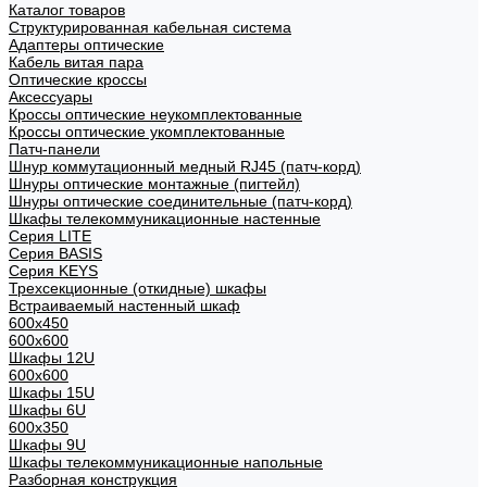
Каталог товаров
Структурированная кабельная система
Адаптеры оптические
Кабель витая пара
Оптические кроссы
Аксессуары
Кроссы оптические неукомплектованные
Кроссы оптические укомплектованные
Патч-панели
Шнур коммутационный медный RJ45 (патч-корд)
Шнуры оптические монтажные (пигтейл)
Шнуры оптические соединительные (патч-корд)
Шкафы телекоммуникационные настенные
Cерия LITE
Cерия BASIS
Cерия KEYS
Трехсекционные (откидные) шкафы
Встраиваемый настенный шкаф
600x450
600x600
Шкафы 12U
600x600
Шкафы 15U
Шкафы 6U
600x350
Шкафы 9U
Шкафы телекоммуникационные напольные
Разборная конструкция