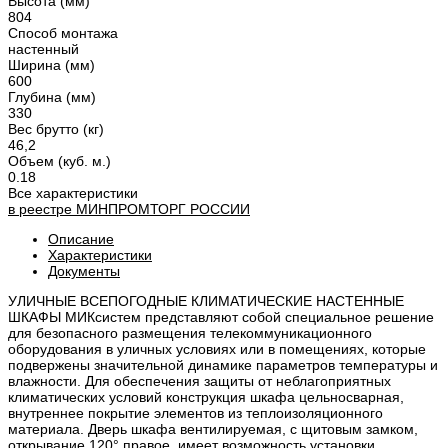
Высота (мм)
804
Способ монтажа
настенный
Ширина (мм)
600
Глубина (мм)
330
Вес брутто (кг)
46,2
Объем (куб. м.)
0.18
Все характеристики
в реестре
МИНПРОМТОРГ
РОССИИ
Описание
Характеристики
Документы
УЛИЧНЫЕ ВСЕПОГОДНЫЕ КЛИМАТИЧЕСКИЕ НАСТЕННЫЕ
ШКАФЫ МИКсистем представляют собой специальное решение
для безопасного размещения телекоммуникационного
оборудования в уличных условиях или в помещениях, которые
подвержены значительной динамике параметров температуры и
влажности. Для обеспечения защиты от неблагоприятных
климатических условий конструкция шкафа цельносварная,
внутреннее покрытие элементов из теплоизоляционного
материала. Дверь шкафа вентилируемая, с щитовым замком,
открывание 120° правое, имеет возможность установки