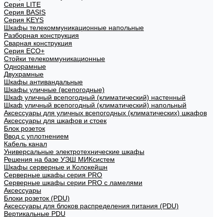
Cерия LITE
Cерия BASIS
Cерия KEYS
Шкафы телекоммуникационные напольные
Разборная конструкция
Сварная конструкция
Серия ECO+
Стойки телекоммуникационные
Однорамные
Двухрамные
Шкафы антивандальные
Шкафы уличные (всепогодные)
Шкаф уличный всепогодный (климатический) настенный
Шкаф уличный всепогодный (климатический) напольный
Аксессуары для уличных всепогодных (климатических) шкафов
Аксессуары для шкафов и стоек
Блок розеток
Ввод с уплотнением
Кабель канал
Универсальные электротехнические шкафы
Решения на базе УЭШ МИКсистем
Шкафы серверные и Колокейшн
Серверные шкафы серия PRO
Серверные шкафы серии PRO с ламелями
Аксессуары
Блоки розеток (PDU)
Аксессуары для блоков распределения питания (PDU)
Вертикальные PDU