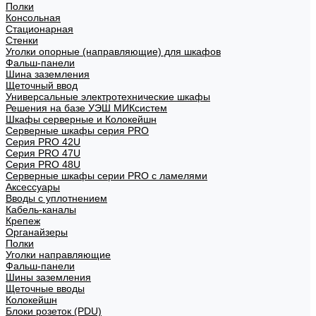
Полки
Консольная
Стационарная
Стенки
Уголки опорные (направляющие) для шкафов
Фальш-панели
Шина заземления
Щеточный ввод
Универсальные электротехнические шкафы
Решения на базе УЭШ МИКсистем
Шкафы серверные и Колокейшн
Серверные шкафы серия PRO
Серия PRO 42U
Серия PRO 47U
Серия PRO 48U
Серверные шкафы серии PRO с ламелями
Аксессуары
Вводы с уплотнением
Кабель-каналы
Крепеж
Органайзеры
Полки
Уголки направляющие
Фальш-панели
Шины заземления
Щеточные вводы
Колокейшн
Блоки розеток (PDU)