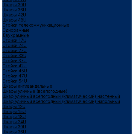
Шкафы 30U
Шкафы 36U
Шкафы 42U
Шкафы 48U
Стойки телекоммуникационные
Однорамные
Двухрамные
Стойки 17U
Стойки 24U
Стойки 27U
Стойки 33U
Стойки 37U
Стойки 42U
Стойки 45U
Стойки 47U
Стойки 54U
Шкафы антивандальные
Шкафы уличные (всепогодные)
Шкаф уличный всепогодный (климатический) настенный
Шкаф уличный всепогодный (климатический) напольный
Шкафы 12U
Шкафы 15U
Шкафы 18U
Шкафы 24U
Шкафы 30U
Шкафы 36U