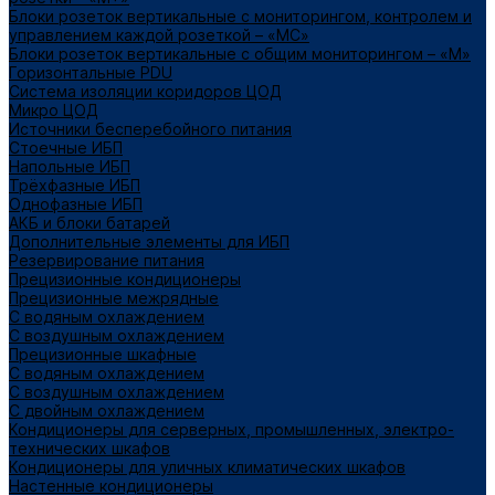
Блоки розеток вертикальные с мониторингом, контролем и
управлением каждой розеткой – «МС»
Блоки розеток вертикальные с общим мониторингом – «М»
Горизонтальные PDU
Система изоляции коридоров ЦОД
Микро ЦОД
Источники бесперебойного питания
Стоечные ИБП
Напольные ИБП
Трёхфазные ИБП
Однофазные ИБП
АКБ и блоки батарей
Дополнительные элементы для ИБП
Резервирование питания
Прецизионные кондиционеры
Прецизионные межрядные
С водяным охлаждением
С воздушным охлаждением
Прецизионные шкафные
С водяным охлаждением
С воздушным охлаждением
С двойным охлаждением
Кондиционеры для серверных, промышленных, электро-
технических шкафов
Кондиционеры для уличных климатических шкафов
Настенные кондиционеры