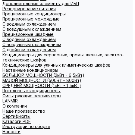
Дополнительные элементы для ИБП
Резервирование питания
Прецизионные кондиционеры
Прецизионные межрядные
С водяным охлаждением
С воздушным охлаждением
Прецизионные шкафные
С водяным охлаждением
С воздушным охлаждением
С двойным охлаждением
Кондиционеры для серверных, промышленных, электро-
технических шкафов
Кондиционеры для уличных климатических шкафов
Настенные кондиционеры
БОЛЬШОЙ МОЩНОСТИ (2кВт - 6,5кВт)
МАЛОЙ МОЩНОСТИ (500Вт – 800Вт)
СРЕДНЕЙ МОЩНОСТИ (1кВт - 1,5кВт)
Потолочные кондиционеры
Фильтрующие вентиляторы
LANMIR
О компании
Наше производство
Сертификаты
Каталоги PDF
Инструкции по сборке
Новости