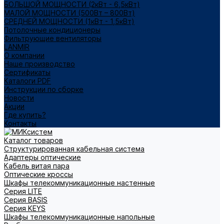
БОЛЬШОЙ МОЩНОСТИ (2кВт - 6,5кВт)
МАЛОЙ МОЩНОСТИ (500Вт – 800Вт)
СРЕДНЕЙ МОЩНОСТИ (1кВт - 1,5кВт)
Потолочные кондиционеры
Фильтрующие вентиляторы
LANMIR
О компании
Наше производство
Сертификаты
Каталоги PDF
Инструкции по сборке
Новости
Акции
Где купить?
Контакты
Каталог товаров
Структурированная кабельная система
Адаптеры оптические
Кабель витая пара
Оптические кроссы
Шкафы телекоммуникационные настенные
Cерия LITE
Cерия BASIS
Cерия KEYS
Шкафы телекоммуникационные напольные