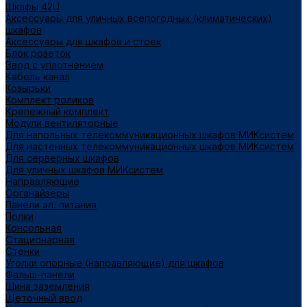
Шкафы 42U
Аксессуары для уличных всепогодных (климатических)
шкафов
Аксессуары для шкафов и стоек
Блок розеток
Ввод с уплотнением
Кабель канал
Козырьки
Комплект роликов
Крепежный комплект
Модули вентиляторные
Для напольных телекоммуникационных шкафов МИКсистем
Для настенных телекоммуникационных шкафов МИКсистем
Для серверных шкафов
Для уличных шкафов МИКсистем
Направляющие
Органайзеры
Панели эл. питания
Полки
Консольная
Стационарная
Стенки
Уголки опорные (направляющие) для шкафов
Фальш-панели
Шина заземления
Щеточный ввод