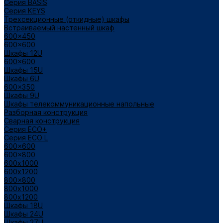
Cерия BASIS
Cерия KEYS
Трехсекционные (откидные) шкафы
Встраиваемый настенный шкаф
600x450
600x600
Шкафы 12U
600x600
Шкафы 15U
Шкафы 6U
600x350
Шкафы 9U
Шкафы телекоммуникационные напольные
Разборная конструкция
Сварная конструкция
Серия ECO+
Серия ECO L
600x600
600x800
600х1000
600х1200
800x800
800х1000
800х1200
Шкафы 18U
Шкафы 24U
Шкафы 27U