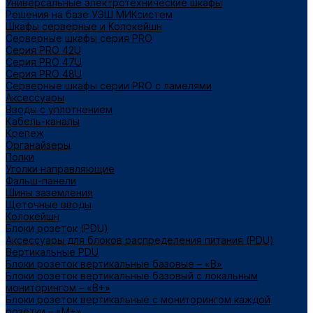
Универсальные электротехнические шкафы
Решения на базе УЭШ МИКсистем
Шкафы серверные и Колокейшн
Серверные шкафы серия PRO
Серия PRO 42U
Серия PRO 47U
Серия PRO 48U
Серверные шкафы серии PRO с ламелями
Аксессуары
Вводы с уплотнением
Кабель-каналы
Крепеж
Органайзеры
Полки
Уголки направляющие
Фальш-панели
Шины заземления
Щеточные вводы
Колокейшн
Блоки розеток (PDU)
Аксессуары для блоков распределения питания (PDU)
Вертикальные PDU
Блоки розеток вертикальные базовые – «В»
Блоки розеток вертикальные базовый с локальным
мониторингом – «В+»
Блоки розеток вертикальные с мониторингом каждой
розетки – «М+»