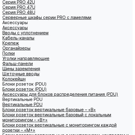
Серия PRO 42U
Серия PRO 47U
Серия PRO 48U
Серверные шкафы серии PRO с ламелями
Аксессуары
Аксессуары
Вводы с уплотнением
Кабель-каналы
Крепеж
Органайзеры
Полки
Уголки направляющие
Фальш-панели
Шины заземления
Щеточные вводы
Колокейшн
Блоки розеток (PDU)
Блоки розеток (PDU)
Аксессуары для блоков распределения питания (PDU)
Вертикальные PDU
Вертикальные PDU
Блоки розеток вертикальные базовые – «В»
Блоки розеток вертикальные базовый с локальным
мониторингом – «В+»
Блоки розеток вертикальные с мониторингом каждой
розетки – «М+»