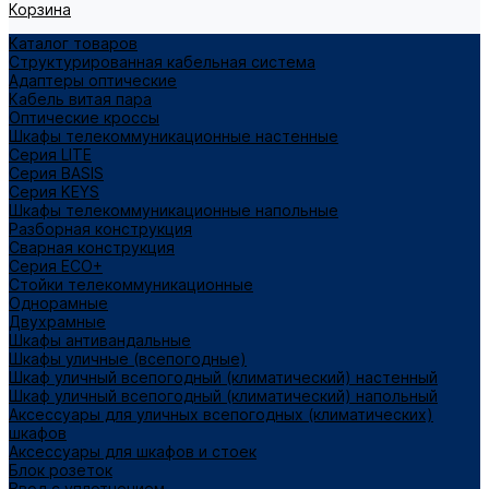
Корзина
Каталог товаров
Структурированная кабельная система
Адаптеры оптические
Кабель витая пара
Оптические кроссы
Шкафы телекоммуникационные настенные
Cерия LITE
Cерия BASIS
Cерия KEYS
Шкафы телекоммуникационные напольные
Разборная конструкция
Сварная конструкция
Серия ECO+
Стойки телекоммуникационные
Однорамные
Двухрамные
Шкафы антивандальные
Шкафы уличные (всепогодные)
Шкаф уличный всепогодный (климатический) настенный
Шкаф уличный всепогодный (климатический) напольный
Аксессуары для уличных всепогодных (климатических)
шкафов
Аксессуары для шкафов и стоек
Блок розеток
Ввод с уплотнением