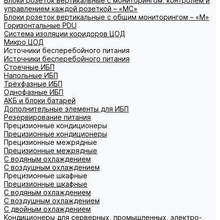
Блоки розеток вертикальные с мониторингом, контролем и
управлением каждой розеткой – «МС»
Блоки розеток вертикальные с общим мониторингом – «М»
Горизонтальные PDU
Система изоляции коридоров ЦОД
Микро ЦОД
Источники бесперебойного питания
Источники бесперебойного питания
Стоечные ИБП
Напольные ИБП
Трёхфазные ИБП
Однофазные ИБП
АКБ и блоки батарей
Дополнительные элементы для ИБП
Резервирование питания
Прецизионные кондиционеры
Прецизионные кондиционеры
Прецизионные межрядные
Прецизионные межрядные
С водяным охлаждением
С воздушным охлаждением
Прецизионные шкафные
Прецизионные шкафные
С водяным охлаждением
С воздушным охлаждением
С двойным охлаждением
Кондиционеры для серверных, промышленных, электро-