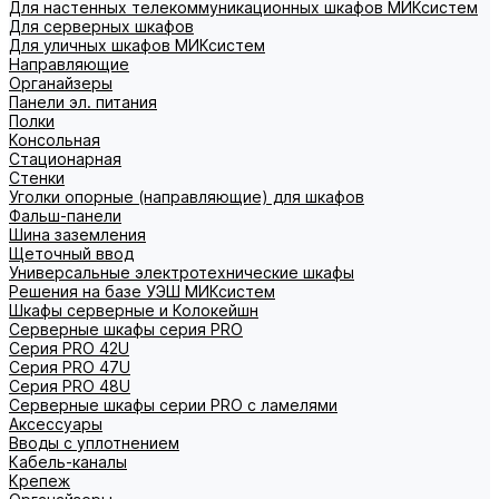
Для настенных телекоммуникационных шкафов МИКсистем
Для серверных шкафов
Для уличных шкафов МИКсистем
Направляющие
Органайзеры
Панели эл. питания
Полки
Консольная
Стационарная
Стенки
Уголки опорные (направляющие) для шкафов
Фальш-панели
Шина заземления
Щеточный ввод
Универсальные электротехнические шкафы
Решения на базе УЭШ МИКсистем
Шкафы серверные и Колокейшн
Серверные шкафы серия PRO
Серия PRO 42U
Серия PRO 47U
Серия PRO 48U
Серверные шкафы серии PRO с ламелями
Аксессуары
Вводы с уплотнением
Кабель-каналы
Крепеж