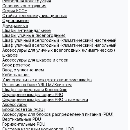
Разборная конструкция
Сварная конструкция
Серия ECO+
Стойки телекоммуникационные
Однорамные
Двухрамные
Шкафы антивандальные
Шкафы уличные (всепогодные)
Шкаф уличный всепогодный (климатический) настенный
Шкаф уличный всепогодный (климатический) напольный
Аксессуары для уличных всепогодных (климатических)
шкафов
Аксессуары для шкафов и стоек
Блок розеток
Ввод с уплотнением
Кабель канал
Универсальные электротехнические шкафы
Решения на базе УЭШ МИКсистем
Шкафы серверные и Колокейшн
Серверные шкафы серия PRO
Серверные шкафы серии PRO с ламелями
Аксессуары
Блоки розеток (PDU)
Аксессуары для блоков распределения питания (PDU)
Вертикальные PDU
Горизонтальные PDU
Система изоляции коридоров ЦОД