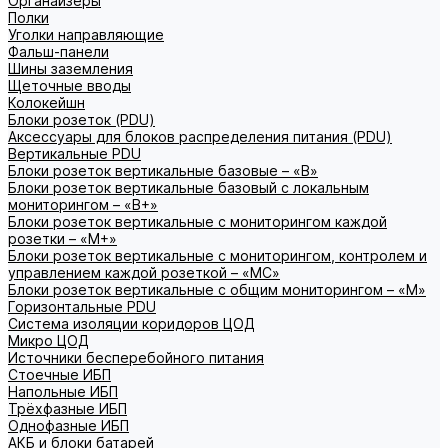
Органайзеры
Полки
Уголки направляющие
Фальш-панели
Шины заземления
Щеточные вводы
Колокейшн
Блоки розеток (PDU)
Аксессуары для блоков распределения питания (PDU)
Вертикальные PDU
Блоки розеток вертикальные базовые – «В»
Блоки розеток вертикальные базовый с локальным
мониторингом – «В+»
Блоки розеток вертикальные с мониторингом каждой
розетки – «М+»
Блоки розеток вертикальные с мониторингом, контролем и
управлением каждой розеткой – «МС»
Блоки розеток вертикальные с общим мониторингом – «М»
Горизонтальные PDU
Система изоляции коридоров ЦОД
Микро ЦОД
Источники бесперебойного питания
Стоечные ИБП
Напольные ИБП
Трёхфазные ИБП
Однофазные ИБП
АКБ и блоки батарей