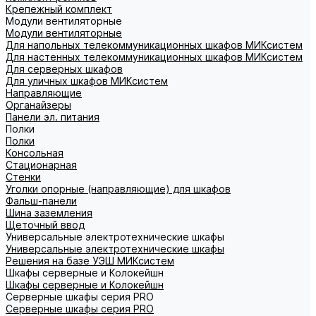
Крепежный комплект
Модули вентиляторные
Модули вентиляторные
Для напольных телекоммуникационных шкафов МИКсистем
Для настенных телекоммуникационных шкафов МИКсистем
Для серверных шкафов
Для уличных шкафов МИКсистем
Направляющие
Органайзеры
Панели эл. питания
Полки
Полки
Консольная
Стационарная
Стенки
Уголки опорные (направляющие) для шкафов
Фальш-панели
Шина заземления
Щеточный ввод
Универсальные электротехнические шкафы
Универсальные электротехнические шкафы
Решения на базе УЭШ МИКсистем
Шкафы серверные и Колокейшн
Шкафы серверные и Колокейшн
Серверные шкафы серия PRO
Серверные шкафы серия PRO