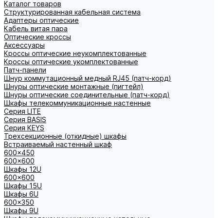
Каталог товаров
Структурированная кабельная система
Адаптеры оптические
Кабель витая пара
Оптические кроссы
Аксессуары
Кроссы оптические неукомплектованные
Кроссы оптические укомплектованные
Патч-панели
Шнур коммутационный медный RJ45 (патч-корд)
Шнуры оптические монтажные (пигтейл)
Шнуры оптические соединительные (патч-корд)
Шкафы телекоммуникационные настенные
Cерия LITE
Cерия BASIS
Cерия KEYS
Трехсекционные (откидные) шкафы
Встраиваемый настенный шкаф
600x450
600x600
Шкафы 12U
600x600
Шкафы 15U
Шкафы 6U
600x350
Шкафы 9U