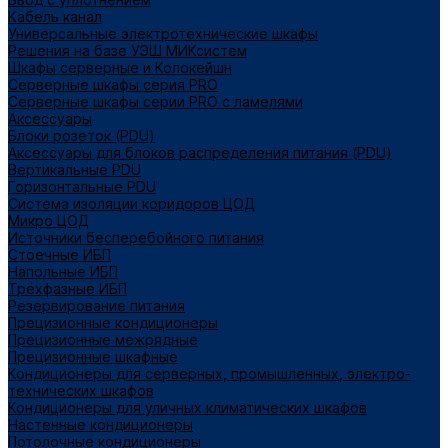
Кабель канал
Универсальные электротехнические шкафы
Решения на базе УЭШ МИКсистем
Шкафы серверные и Колокейшн
Серверные шкафы серия PRO
Серверные шкафы серии PRO с ламелями
Аксессуары
Блоки розеток (PDU)
Аксессуары для блоков распределения питания (PDU)
Вертикальные PDU
Горизонтальные PDU
Система изоляции коридоров ЦОД
Микро ЦОД
Источники бесперебойного питания
Стоечные ИБП
Напольные ИБП
Трёхфазные ИБП
Резервирование питания
Прецизионные кондиционеры
Прецизионные межрядные
Прецизионные шкафные
Кондиционеры для серверных, промышленных, электро-
технических шкафов
Кондиционеры для уличных климатических шкафов
Настенные кондиционеры
Потолочные кондиционеры