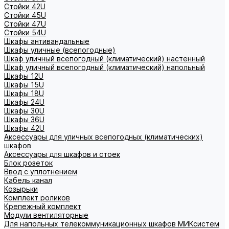
Стойки 42U
Стойки 45U
Стойки 47U
Стойки 54U
Шкафы антивандальные
Шкафы уличные (всепогодные)
Шкаф уличный всепогодный (климатический) настенный
Шкаф уличный всепогодный (климатический) напольный
Шкафы 12U
Шкафы 15U
Шкафы 18U
Шкафы 24U
Шкафы 30U
Шкафы 36U
Шкафы 42U
Аксессуары для уличных всепогодных (климатических)
шкафов
Аксессуары для шкафов и стоек
Блок розеток
Ввод с уплотнением
Кабель канал
Козырьки
Комплект роликов
Крепежный комплект
Модули вентиляторные
Для напольных телекоммуникационных шкафов МИКсистем