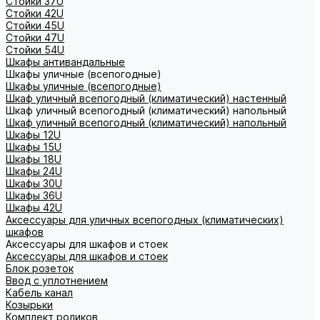
Стойки 37U
Стойки 42U
Стойки 45U
Стойки 47U
Стойки 54U
Шкафы антивандальные
Шкафы уличные (всепогодные)
Шкафы уличные (всепогодные)
Шкаф уличный всепогодный (климатический) настенный
Шкаф уличный всепогодный (климатический) напольный
Шкаф уличный всепогодный (климатический) напольный
Шкафы 12U
Шкафы 15U
Шкафы 18U
Шкафы 24U
Шкафы 30U
Шкафы 36U
Шкафы 42U
Аксессуары для уличных всепогодных (климатических)
шкафов
Аксессуары для шкафов и стоек
Аксессуары для шкафов и стоек
Блок розеток
Ввод с уплотнением
Кабель канал
Козырьки
Комплект роликов