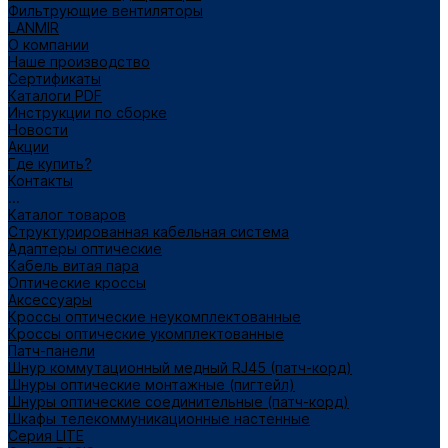
Фильтрующие вентиляторы
LANMIR
О компании
Наше производство
Сертификаты
Каталоги PDF
Инструкции по сборке
Новости
Акции
Где купить?
Контакты
...
Каталог товаров
Структурированная кабельная система
Адаптеры оптические
Кабель витая пара
Оптические кроссы
Аксессуары
Кроссы оптические неукомплектованные
Кроссы оптические укомплектованные
Патч-панели
Шнур коммутационный медный RJ45 (патч-корд)
Шнуры оптические монтажные (пигтейл)
Шнуры оптические соединительные (патч-корд)
Шкафы телекоммуникационные настенные
Cерия LITE