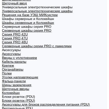
Щеточный ввод
Универсальные электротехнические шкафы
Универсальные электротехнические шкафы
Решения на базе УЭШ МИКсистем
Шкафы серверные и Колокейшн
Шкафы серверные и Колокейшн
Серверные шкафы серия PRO
Серверные шкафы серия PRO
Серия PRO 42U
Серия PRO 47U
Серия PRO 48U
Серверные шкафы серии PRO с ламелями
Аксессуары
Аксессуары
Вводы с уплотнением
Кабель-каналы
Крепеж
Органайзеры
Полки
Уголки направляющие
Фальш-панели
Шины заземления
Щеточные вводы
Колокейшн
Блоки розеток (PDU)
Блоки розеток (PDU)
Аксессуары для блоков распределения питания (PDU)
Вертикальные PDU