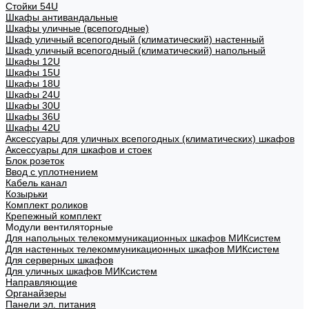
Стойки 54U
Шкафы антивандальные
Шкафы уличные (всепогодные)
Шкаф уличный всепогодный (климатический) настенный
Шкаф уличный всепогодный (климатический) напольный
Шкафы 12U
Шкафы 15U
Шкафы 18U
Шкафы 24U
Шкафы 30U
Шкафы 36U
Шкафы 42U
Аксессуары для уличных всепогодных (климатических) шкафов
Аксессуары для шкафов и стоек
Блок розеток
Ввод с уплотнением
Кабель канал
Козырьки
Комплект роликов
Крепежный комплект
Модули вентиляторные
Для напольных телекоммуникационных шкафов МИКсистем
Для настенных телекоммуникационных шкафов МИКсистем
Для серверных шкафов
Для уличных шкафов МИКсистем
Направляющие
Органайзеры
Панели эл. питания