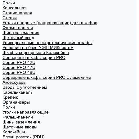
Полки
Консольная
Стационарная
Стенки
Уголки опорные (направляющие) для шкафов
Фальш-панели
Шина заземления
Щеточный ввод
Универсальные электротехнические шкафы
Решения на базе УЭШ МИКсистем
Шкафы серверные и Колокейшн
Серверные шкафы серия PRO
Серия PRO 42U
Серия PRO 47U
Серия PRO 48U
Серверные шкафы серии PRO с ламелями
Аксессуары
Вводы с уплотнением
Кабель-каналы
Крепеж
Органайзеры
Полки
Уголки направляющие
Фальш-панели
Шины заземления
Щеточные вводы
Колокейшн
Блоки розеток (PDU)