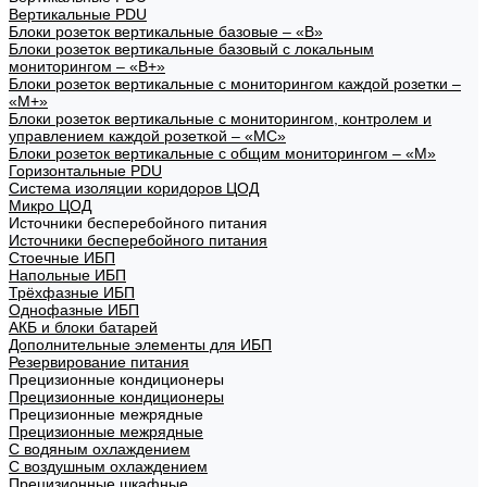
Вертикальные PDU
Блоки розеток вертикальные базовые – «В»
Блоки розеток вертикальные базовый с локальным
мониторингом – «В+»
Блоки розеток вертикальные с мониторингом каждой розетки –
«М+»
Блоки розеток вертикальные с мониторингом, контролем и
управлением каждой розеткой – «МС»
Блоки розеток вертикальные с общим мониторингом – «М»
Горизонтальные PDU
Система изоляции коридоров ЦОД
Микро ЦОД
Источники бесперебойного питания
Источники бесперебойного питания
Стоечные ИБП
Напольные ИБП
Трёхфазные ИБП
Однофазные ИБП
АКБ и блоки батарей
Дополнительные элементы для ИБП
Резервирование питания
Прецизионные кондиционеры
Прецизионные кондиционеры
Прецизионные межрядные
Прецизионные межрядные
С водяным охлаждением
С воздушным охлаждением
Прецизионные шкафные