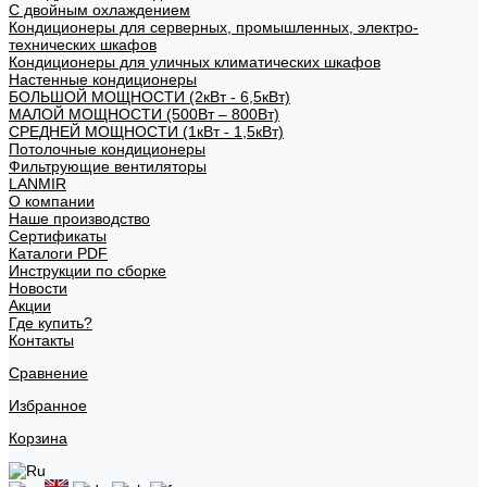
С двойным охлаждением
Кондиционеры для серверных, промышленных, электро-
технических шкафов
Кондиционеры для уличных климатических шкафов
Настенные кондиционеры
БОЛЬШОЙ МОЩНОСТИ (2кВт - 6,5кВт)
МАЛОЙ МОЩНОСТИ (500Вт – 800Вт)
СРЕДНЕЙ МОЩНОСТИ (1кВт - 1,5кВт)
Потолочные кондиционеры
Фильтрующие вентиляторы
LANMIR
О компании
Наше производство
Сертификаты
Каталоги PDF
Инструкции по сборке
Новости
Акции
Где купить?
Контакты
Сравнение
Избранное
Корзина