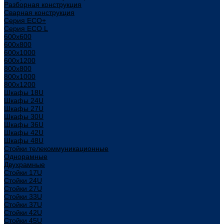
Разборная конструкция
Сварная конструкция
Серия ECO+
Серия ECO L
600x600
600x800
600х1000
600х1200
800x800
800х1000
800х1200
Шкафы 18U
Шкафы 24U
Шкафы 27U
Шкафы 30U
Шкафы 36U
Шкафы 42U
Шкафы 48U
Стойки телекоммуникационные
Однорамные
Двухрамные
Стойки 17U
Стойки 24U
Стойки 27U
Стойки 33U
Стойки 37U
Стойки 42U
Стойки 45U