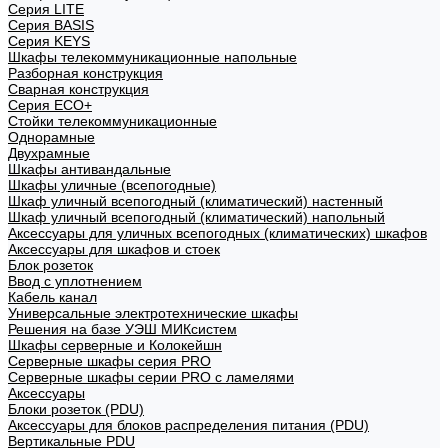
Cерия LITE
Cерия BASIS
Cерия KEYS
Шкафы телекоммуникационные напольные
Разборная конструкция
Сварная конструкция
Серия ECO+
Стойки телекоммуникационные
Однорамные
Двухрамные
Шкафы антивандальные
Шкафы уличные (всепогодные)
Шкаф уличный всепогодный (климатический) настенный
Шкаф уличный всепогодный (климатический) напольный
Аксессуары для уличных всепогодных (климатических) шкафов
Аксессуары для шкафов и стоек
Блок розеток
Ввод с уплотнением
Кабель канал
Универсальные электротехнические шкафы
Решения на базе УЭШ МИКсистем
Шкафы серверные и Колокейшн
Серверные шкафы серия PRO
Серверные шкафы серии PRO с ламелями
Аксессуары
Блоки розеток (PDU)
Аксессуары для блоков распределения питания (PDU)
Вертикальные PDU