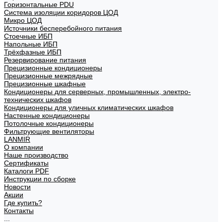
Горизонтальные PDU
Система изоляции коридоров ЦОД
Микро ЦОД
Источники бесперебойного питания
Стоечные ИБП
Напольные ИБП
Трёхфазные ИБП
Резервирование питания
Прецизионные кондиционеры
Прецизионные межрядные
Прецизионные шкафные
Кондиционеры для серверных, промышленных, электро-
технических шкафов
Кондиционеры для уличных климатических шкафов
Настенные кондиционеры
Потолочные кондиционеры
Фильтрующие вентиляторы
LANMIR
О компании
Наше производство
Сертификаты
Каталоги PDF
Инструкции по сборке
Новости
Акции
Где купить?
Контакты
...