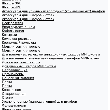
Шкафы 36U
Шкафы 42U
Аксессуары для уличных всепогодных (климатических) шкафов
Аксессуары для шкафов и стоек
Аксессуары для шкафов и стоек
Блок розеток
Ввод с уплотнением
Кабель канал
Козырьки
Комплект роликов
Крепежный комплект
Модули вентиляторные
Модули вентиляторные
Для напольных телекоммуникационных шкафов МИКсистем
Для настенных телекоммуникационных шкафов МИКсистем
Для серверных шкафов
Для уличных шкафов МИКсистем
Направляющие
Органайзеры
Панели эл. питания
Полки
Полки
Консольная
Стационарная
Стенки
Уголки опорные (направляющие) для шкафов
Фальш-панели
Шина заземления