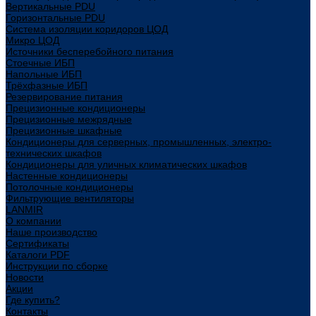
Вертикальные PDU
Горизонтальные PDU
Система изоляции коридоров ЦОД
Микро ЦОД
Источники бесперебойного питания
Стоечные ИБП
Напольные ИБП
Трёхфазные ИБП
Резервирование питания
Прецизионные кондиционеры
Прецизионные межрядные
Прецизионные шкафные
Кондиционеры для серверных, промышленных, электро-
технических шкафов
Кондиционеры для уличных климатических шкафов
Настенные кондиционеры
Потолочные кондиционеры
Фильтрующие вентиляторы
LANMIR
О компании
Наше производство
Сертификаты
Каталоги PDF
Инструкции по сборке
Новости
Акции
Где купить?
Контакты