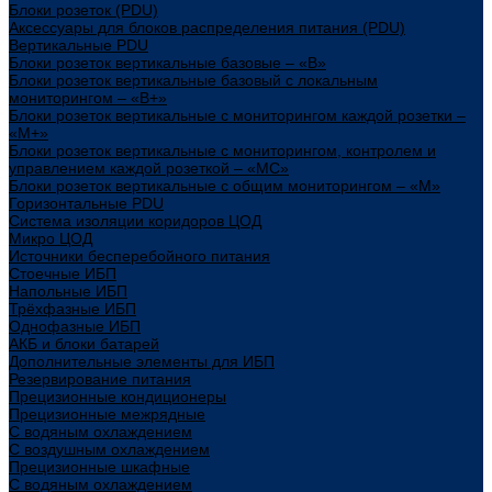
Блоки розеток (PDU)
Аксессуары для блоков распределения питания (PDU)
Вертикальные PDU
Блоки розеток вертикальные базовые – «В»
Блоки розеток вертикальные базовый с локальным
мониторингом – «В+»
Блоки розеток вертикальные с мониторингом каждой розетки –
«М+»
Блоки розеток вертикальные с мониторингом, контролем и
управлением каждой розеткой – «МС»
Блоки розеток вертикальные с общим мониторингом – «М»
Горизонтальные PDU
Система изоляции коридоров ЦОД
Микро ЦОД
Источники бесперебойного питания
Стоечные ИБП
Напольные ИБП
Трёхфазные ИБП
Однофазные ИБП
АКБ и блоки батарей
Дополнительные элементы для ИБП
Резервирование питания
Прецизионные кондиционеры
Прецизионные межрядные
С водяным охлаждением
С воздушным охлаждением
Прецизионные шкафные
С водяным охлаждением