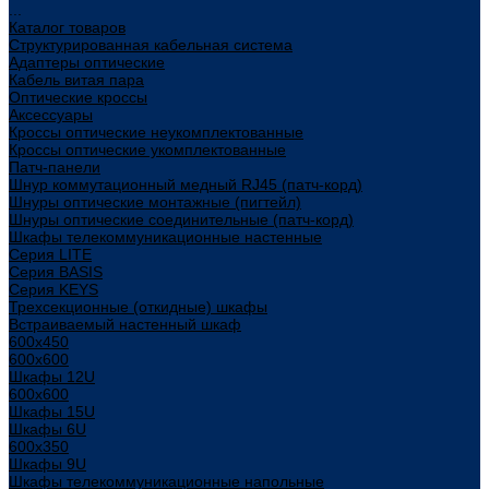
...
Каталог товаров
Структурированная кабельная система
Адаптеры оптические
Кабель витая пара
Оптические кроссы
Аксессуары
Кроссы оптические неукомплектованные
Кроссы оптические укомплектованные
Патч-панели
Шнур коммутационный медный RJ45 (патч-корд)
Шнуры оптические монтажные (пигтейл)
Шнуры оптические соединительные (патч-корд)
Шкафы телекоммуникационные настенные
Cерия LITE
Cерия BASIS
Cерия KEYS
Трехсекционные (откидные) шкафы
Встраиваемый настенный шкаф
600x450
600x600
Шкафы 12U
600x600
Шкафы 15U
Шкафы 6U
600x350
Шкафы 9U
Шкафы телекоммуникационные напольные