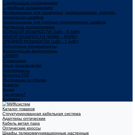
С воздушным охлаждением
С двойным охлаждением
Кондиционеры для серверных, промышленных, электро-
технических шкафов
Кондиционеры для уличных климатических шкафов
Настенные кондиционеры
БОЛЬШОЙ МОЩНОСТИ (2кВт - 6,5кВт)
МАЛОЙ МОЩНОСТИ (500Вт – 800Вт)
СРЕДНЕЙ МОЩНОСТИ (1кВт - 1,5кВт)
Потолочные кондиционеры
Фильтрующие вентиляторы
LANMIR
О компании
Наше производство
Сертификаты
Каталоги PDF
Инструкции по сборке
Новости
Акции
Где купить?
Контакты
Каталог товаров
Структурированная кабельная система
Адаптеры оптические
Кабель витая пара
Оптические кроссы
Шкафы телекоммуникационные настенные