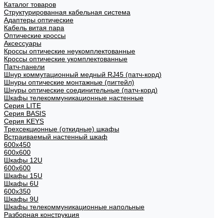
Каталог товаров
Структурированная кабельная система
Адаптеры оптические
Кабель витая пара
Оптические кроссы
Аксессуары
Кроссы оптические неукомплектованные
Кроссы оптические укомплектованные
Патч-панели
Шнур коммутационный медный RJ45 (патч-корд)
Шнуры оптические монтажные (пигтейл)
Шнуры оптические соединительные (патч-корд)
Шкафы телекоммуникационные настенные
Cерия LITE
Cерия BASIS
Cерия KEYS
Трехсекционные (откидные) шкафы
Встраиваемый настенный шкаф
600x450
600x600
Шкафы 12U
600x600
Шкафы 15U
Шкафы 6U
600x350
Шкафы 9U
Шкафы телекоммуникационные напольные
Разборная конструкция