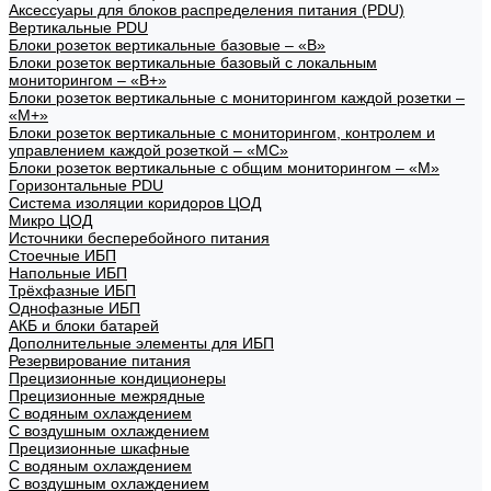
Аксессуары для блоков распределения питания (PDU)
Вертикальные PDU
Блоки розеток вертикальные базовые – «В»
Блоки розеток вертикальные базовый с локальным
мониторингом – «В+»
Блоки розеток вертикальные с мониторингом каждой розетки –
«М+»
Блоки розеток вертикальные с мониторингом, контролем и
управлением каждой розеткой – «МС»
Блоки розеток вертикальные с общим мониторингом – «М»
Горизонтальные PDU
Система изоляции коридоров ЦОД
Микро ЦОД
Источники бесперебойного питания
Стоечные ИБП
Напольные ИБП
Трёхфазные ИБП
Однофазные ИБП
АКБ и блоки батарей
Дополнительные элементы для ИБП
Резервирование питания
Прецизионные кондиционеры
Прецизионные межрядные
С водяным охлаждением
С воздушным охлаждением
Прецизионные шкафные
С водяным охлаждением
С воздушным охлаждением