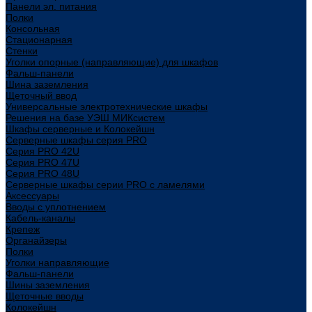
Панели эл. питания
Полки
Консольная
Стационарная
Стенки
Уголки опорные (направляющие) для шкафов
Фальш-панели
Шина заземления
Щеточный ввод
Универсальные электротехнические шкафы
Решения на базе УЭШ МИКсистем
Шкафы серверные и Колокейшн
Серверные шкафы серия PRO
Серия PRO 42U
Серия PRO 47U
Серия PRO 48U
Серверные шкафы серии PRO с ламелями
Аксессуары
Вводы с уплотнением
Кабель-каналы
Крепеж
Органайзеры
Полки
Уголки направляющие
Фальш-панели
Шины заземления
Щеточные вводы
Колокейшн