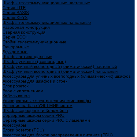
Шкафы телекоммуникационные настенные
Cерия LITE
Cерия BASIS
Cерия KEYS
Шкафы телекоммуникационные напольные
Разборная конструкция
Сварная конструкция
Серия ECO+
Стойки телекоммуникационные
Однорамные
Двухрамные
Шкафы антивандальные
Шкафы уличные (всепогодные)
Шкаф уличный всепогодный (климатический) настенный
Шкаф уличный всепогодный (климатический) напольный
Аксессуары для уличных всепогодных (климатических) шкафов
Аксессуары для шкафов и стоек
Блок розеток
Ввод с уплотнением
Кабель канал
Универсальные электротехнические шкафы
Решения на базе УЭШ МИКсистем
Шкафы серверные и Колокейшн
Серверные шкафы серия PRO
Серверные шкафы серии PRO с ламелями
Аксессуары
Блоки розеток (PDU)
Аксессуары для блоков распределения питания (PDU)