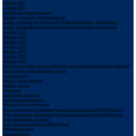
Стойки 47U
Стойки 54U
Шкафы антивандальные
Шкафы уличные (всепогодные)
Шкаф уличный всепогодный (климатический) настенный
Шкаф уличный всепогодный (климатический) напольный
Шкафы 12U
Шкафы 15U
Шкафы 18U
Шкафы 24U
Шкафы 30U
Шкафы 36U
Шкафы 42U
Аксессуары для уличных всепогодных (климатических) шкафов
Аксессуары для шкафов и стоек
Блок розеток
Ввод с уплотнением
Кабель канал
Козырьки
Комплект роликов
Крепежный комплект
Модули вентиляторные
Для напольных телекоммуникационных шкафов МИКсистем
Для настенных телекоммуникационных шкафов МИКсистем
Для серверных шкафов
Для уличных шкафов МИКсистем
Направляющие
Органайзеры