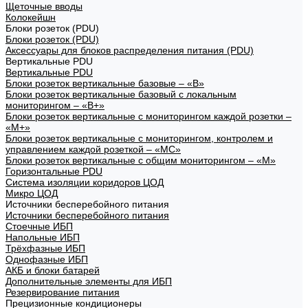
Щеточные вводы
Колокейшн
Блоки розеток (PDU)
Блоки розеток (PDU)
Аксессуары для блоков распределения питания (PDU)
Вертикальные PDU
Вертикальные PDU
Блоки розеток вертикальные базовые – «В»
Блоки розеток вертикальные базовый с локальным
мониторингом – «В+»
Блоки розеток вертикальные с мониторингом каждой розетки –
«М+»
Блоки розеток вертикальные с мониторингом, контролем и
управлением каждой розеткой – «МС»
Блоки розеток вертикальные с общим мониторингом – «М»
Горизонтальные PDU
Система изоляции коридоров ЦОД
Микро ЦОД
Источники бесперебойного питания
Источники бесперебойного питания
Стоечные ИБП
Напольные ИБП
Трёхфазные ИБП
Однофазные ИБП
АКБ и блоки батарей
Дополнительные элементы для ИБП
Резервирование питания
Прецизионные кондиционеры