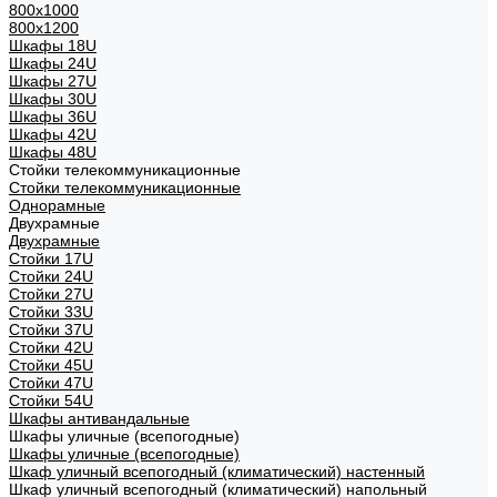
800х1000
800х1200
Шкафы 18U
Шкафы 24U
Шкафы 27U
Шкафы 30U
Шкафы 36U
Шкафы 42U
Шкафы 48U
Стойки телекоммуникационные
Стойки телекоммуникационные
Однорамные
Двухрамные
Двухрамные
Стойки 17U
Стойки 24U
Стойки 27U
Стойки 33U
Стойки 37U
Стойки 42U
Стойки 45U
Стойки 47U
Стойки 54U
Шкафы антивандальные
Шкафы уличные (всепогодные)
Шкафы уличные (всепогодные)
Шкаф уличный всепогодный (климатический) настенный
Шкаф уличный всепогодный (климатический) напольный