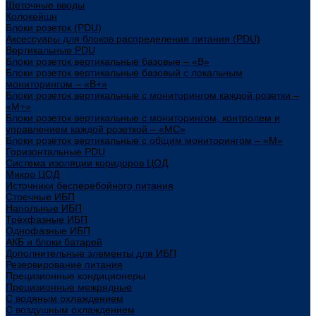
Щеточные вводы
Колокейшн
Блоки розеток (PDU)
Аксессуары для блоков распределения питания (PDU)
Вертикальные PDU
Блоки розеток вертикальные базовые – «В»
Блоки розеток вертикальные базовый с локальным
мониторингом – «В+»
Блоки розеток вертикальные с мониторингом каждой розетки –
«М+»
Блоки розеток вертикальные с мониторингом, контролем и
управлением каждой розеткой – «МС»
Блоки розеток вертикальные с общим мониторингом – «М»
Горизонтальные PDU
Система изоляции коридоров ЦОД
Микро ЦОД
Источники бесперебойного питания
Стоечные ИБП
Напольные ИБП
Трёхфазные ИБП
Однофазные ИБП
АКБ и блоки батарей
Дополнительные элементы для ИБП
Резервирование питания
Прецизионные кондиционеры
Прецизионные межрядные
С водяным охлаждением
С воздушным охлаждением