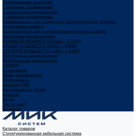
Прецизионные шкафные
С водяным охлаждением
С воздушным охлаждением
С двойным охлаждением
Кондиционеры для серверных, промышленных, электро-
технических шкафов
Кондиционеры для уличных климатических шкафов
Настенные кондиционеры
БОЛЬШОЙ МОЩНОСТИ (2кВт - 6,5кВт)
МАЛОЙ МОЩНОСТИ (500Вт – 800Вт)
СРЕДНЕЙ МОЩНОСТИ (1кВт - 1,5кВт)
Потолочные кондиционеры
Фильтрующие вентиляторы
LANMIR
О компании
Наше производство
Сертификаты
Каталоги PDF
Инструкции по сборке
Новости
Акции
Где купить?
Контакты
Каталог товаров
Структурированная кабельная система