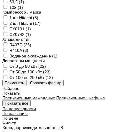
63,9 (
1
)
102 (
1
)
Компрессор , марка
1 шт Hitachi (
6
)
2 шт Hitachi (
17
)
CY0191 (
1
)
CY0742 (
1
)
Хладагент, тип
R407C (
26
)
R410A (
3
)
Водяное охлаждение (
1
)
Диапазоны мощности
От 0 до 50 кВт (
22
)
От 50 до 100 кВт (
23
)
От 100 до 200 кВт (
13
)
Найдено:
Показать
Прецизионные межрядные
Прецизионные шкафные
Показать все
По популярности
По названию
По цене
Фильтр
Холодопроизводительность, кВт