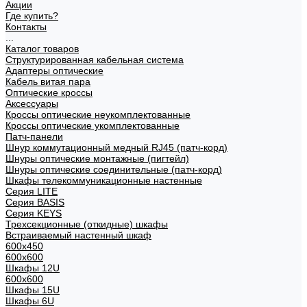
Акции
Где купить?
Контакты
...
Каталог товаров
Структурированная кабельная система
Адаптеры оптические
Кабель витая пара
Оптические кроссы
Аксессуары
Кроссы оптические неукомплектованные
Кроссы оптические укомплектованные
Патч-панели
Шнур коммутационный медный RJ45 (патч-корд)
Шнуры оптические монтажные (пигтейл)
Шнуры оптические соединительные (патч-корд)
Шкафы телекоммуникационные настенные
Cерия LITE
Cерия BASIS
Cерия KEYS
Трехсекционные (откидные) шкафы
Встраиваемый настенный шкаф
600x450
600x600
Шкафы 12U
600x600
Шкафы 15U
Шкафы 6U