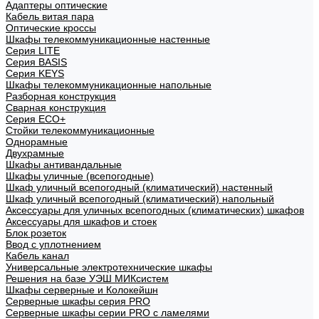
Адаптеры оптические
Кабель витая пара
Оптические кроссы
Шкафы телекоммуникационные настенные
Cерия LITE
Cерия BASIS
Cерия KEYS
Шкафы телекоммуникационные напольные
Разборная конструкция
Сварная конструкция
Серия ECO+
Стойки телекоммуникационные
Однорамные
Двухрамные
Шкафы антивандальные
Шкафы уличные (всепогодные)
Шкаф уличный всепогодный (климатический) настенный
Шкаф уличный всепогодный (климатический) напольный
Аксессуары для уличных всепогодных (климатических) шкафов
Аксессуары для шкафов и стоек
Блок розеток
Ввод с уплотнением
Кабель канал
Универсальные электротехнические шкафы
Решения на базе УЭШ МИКсистем
Шкафы серверные и Колокейшн
Серверные шкафы серия PRO
Серверные шкафы серии PRO с ламелями