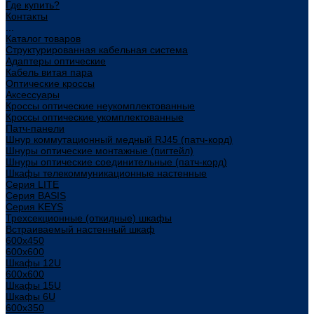
Где купить?
Контакты
...
Каталог товаров
Структурированная кабельная система
Адаптеры оптические
Кабель витая пара
Оптические кроссы
Аксессуары
Кроссы оптические неукомплектованные
Кроссы оптические укомплектованные
Патч-панели
Шнур коммутационный медный RJ45 (патч-корд)
Шнуры оптические монтажные (пигтейл)
Шнуры оптические соединительные (патч-корд)
Шкафы телекоммуникационные настенные
Cерия LITE
Cерия BASIS
Cерия KEYS
Трехсекционные (откидные) шкафы
Встраиваемый настенный шкаф
600x450
600x600
Шкафы 12U
600x600
Шкафы 15U
Шкафы 6U
600x350