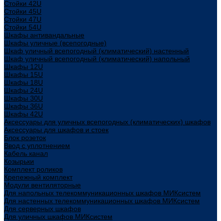
Стойки 42U
Стойки 45U
Стойки 47U
Стойки 54U
Шкафы антивандальные
Шкафы уличные (всепогодные)
Шкаф уличный всепогодный (климатический) настенный
Шкаф уличный всепогодный (климатический) напольный
Шкафы 12U
Шкафы 15U
Шкафы 18U
Шкафы 24U
Шкафы 30U
Шкафы 36U
Шкафы 42U
Аксессуары для уличных всепогодных (климатических) шкафов
Аксессуары для шкафов и стоек
Блок розеток
Ввод с уплотнением
Кабель канал
Козырьки
Комплект роликов
Крепежный комплект
Модули вентиляторные
Для напольных телекоммуникационных шкафов МИКсистем
Для настенных телекоммуникационных шкафов МИКсистем
Для серверных шкафов
Для уличных шкафов МИКсистем