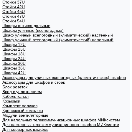
Стойки 37U
Стойки 42U
Стойки 45U
Стойки 47U
Стойки 54U
Шкафы антивандальные
Шкафы уличные (всепогодные)
Шкаф уличный всепогодный (климатический) настенный
Шкаф уличный всепогодный (климатический) напольный
Шкафы 12U
Шкафы 15U
Шкафы 18U
Шкафы 24U
Шкафы 30U
Шкафы 36U
Шкафы 42U
Аксессуары для уличных всепогодных (климатических) шкафов
Аксессуары для шкафов и стоек
Блок розеток
Ввод с уплотнением
Кабель канал
Козырьки
Комплект роликов
Крепежный комплект
Модули вентиляторные
Для напольных телекоммуникационных шкафов МИКсистем
Для настенных телекоммуникационных шкафов МИКсистем
Для серверных шкафов