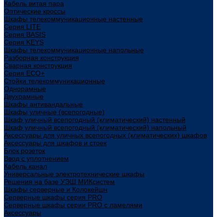
Кабель витая пара
Оптические кроссы
Шкафы телекоммуникационные настенные
Cерия LITE
Cерия BASIS
Cерия KEYS
Шкафы телекоммуникационные напольные
Разборная конструкция
Сварная конструкция
Серия ECO+
Стойки телекоммуникационные
Однорамные
Двухрамные
Шкафы антивандальные
Шкафы уличные (всепогодные)
Шкаф уличный всепогодный (климатический) настенный
Шкаф уличный всепогодный (климатический) напольный
Аксессуары для уличных всепогодных (климатических) шкафов
Аксессуары для шкафов и стоек
Блок розеток
Ввод с уплотнением
Кабель канал
Универсальные электротехнические шкафы
Решения на базе УЭШ МИКсистем
Шкафы серверные и Колокейшн
Серверные шкафы серия PRO
Серверные шкафы серии PRO с ламелями
Аксессуары