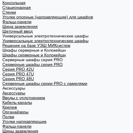
Консольная
Стационарная
Стенки
Уголки опорные (направляющие) для шкафов
Фальш-панели
Шина заземления
Щеточный ввод
Универсальные электротехнические шкафы
Универсальные электротехнические шкафы
Решения на базе УЭШ МИКсистем
Шкафы серверные и Колокейшн
Шкафы серверные и Колокейшн
Серверные шкафы серия PRO
Серверные шкафы серия PRO
Серия PRO 42U
Серия PRO 47U
Серия PRO 48U
Серверные шкафы серии PRO с ламелями
Аксессуары
Аксессуары
Вводы с уплотнением
Кабель-каналы
Крепеж
Органайзеры
Полки
Уголки направляющие
Фальш-панели
Шины заземления