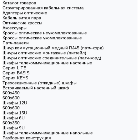
Каталог товаров
Структурированная кабельная система
Адаптеры оптические
Кабель витая пара
Оптические кроссы
Аксессуары
Кроссы оптические неукомплектованные
Кроссы оптические укомплектованные
Патч-панели
Шнур коммутационный медный RJ45 (патч-корд)
Шнуры оптические монтажные (пигтейл)
Шнуры оптические соединительные (патч-корд)
Шкафы телекоммуникационные настенные
Cерия LITE
Cерия BASIS
Cерия KEYS
Трехсекционные (откидные) шкафы
Встраиваемый настенный шкаф
600x450
600x600
Шкафы 12U
600x600
Шкафы 15U
Шкафы 6U
600x350
Шкафы 9U
Шкафы телекоммуникационные напольные
Разборная конструкция