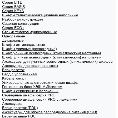
Cерия LITE
Cерия BASIS
Cерия KEYS
Шкафы телекоммуникационные напольные
Разборная конструкция
Сварная конструкция
Серия ECO+
Стойки телекоммуникационные
Однорамные
Двухрамные
Шкафы антивандальные
Шкафы уличные (всепогодные)
Шкаф уличный всепогодный (климатический) настенный
Шкаф уличный всепогодный (климатический) напольный
Аксессуары для уличных всепогодных (климатических) шкафов
Аксессуары для шкафов и стоек
Блок розеток
Ввод с уплотнением
Кабель канал
Универсальные электротехнические шкафы
Решения на базе УЭШ МИКсистем
Шкафы серверные и Колокейшн
Серверные шкафы серия PRO
Серверные шкафы серии PRO с ламелями
Аксессуары
Блоки розеток (PDU)
Аксессуары для блоков распределения питания (PDU)
Вертикальные PDU