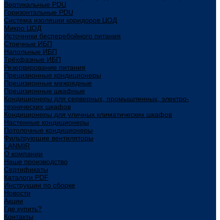
Вертикальные PDU
Горизонтальные PDU
Система изоляции коридоров ЦОД
Микро ЦОД
Источники бесперебойного питания
Стоечные ИБП
Напольные ИБП
Трёхфазные ИБП
Резервирование питания
Прецизионные кондиционеры
Прецизионные межрядные
Прецизионные шкафные
Кондиционеры для серверных, промышленных, электро-
технических шкафов
Кондиционеры для уличных климатических шкафов
Настенные кондиционеры
Потолочные кондиционеры
Фильтрующие вентиляторы
LANMIR
О компании
Наше производство
Сертификаты
Каталоги PDF
Инструкции по сборке
Новости
Акции
Где купить?
Контакты