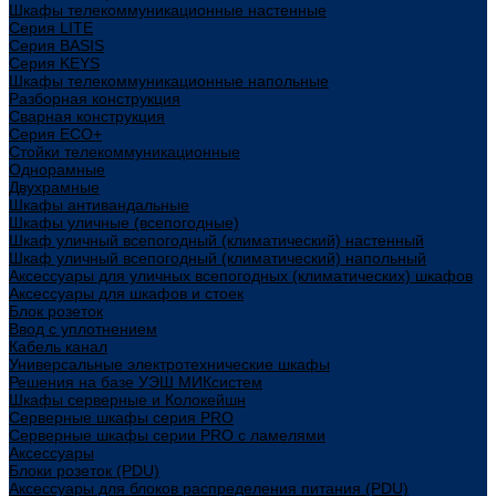
Шкафы телекоммуникационные настенные
Cерия LITE
Cерия BASIS
Cерия KEYS
Шкафы телекоммуникационные напольные
Разборная конструкция
Сварная конструкция
Серия ECO+
Стойки телекоммуникационные
Однорамные
Двухрамные
Шкафы антивандальные
Шкафы уличные (всепогодные)
Шкаф уличный всепогодный (климатический) настенный
Шкаф уличный всепогодный (климатический) напольный
Аксессуары для уличных всепогодных (климатических) шкафов
Аксессуары для шкафов и стоек
Блок розеток
Ввод с уплотнением
Кабель канал
Универсальные электротехнические шкафы
Решения на базе УЭШ МИКсистем
Шкафы серверные и Колокейшн
Серверные шкафы серия PRO
Серверные шкафы серии PRO с ламелями
Аксессуары
Блоки розеток (PDU)
Аксессуары для блоков распределения питания (PDU)