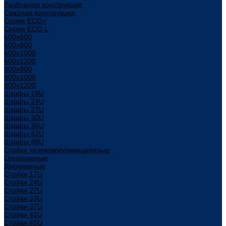
Разборная конструкция
Сварная конструкция
Серия ECO+
Серия ECO L
600x600
600x800
600х1000
600х1200
800x800
800х1000
800х1200
Шкафы 18U
Шкафы 24U
Шкафы 27U
Шкафы 30U
Шкафы 36U
Шкафы 42U
Шкафы 48U
Стойки телекоммуникационные
Однорамные
Двухрамные
Стойки 17U
Стойки 24U
Стойки 27U
Стойки 33U
Стойки 37U
Стойки 42U
Стойки 45U