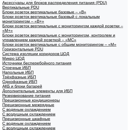
Аксессуары для блоков распределения питания (PDU)
Вертикальные PDU
Блоки розеток вертикальные базовые – «В»
Блоки розеток вертикальные базовый с локальным
мониторингом – «В+»
Блоки розеток вертикальные с мониторингом каждой розетки –
«М+»
Блоки розеток вертикальные с мониторингом, контролем и
управлением каждой розеткой – «МС»
Блоки розеток вертикальные с общим мониторингом – «М»
Горизонтальные PDU
Система изоляции коридоров ЦОД
Микро ЦОД
Источники бесперебойного питания
Стоечные ИБП
Напольные ИБП
Трёхфазные ИБП
Однофазные ИБП
АКБ и блоки батарей
Дополнительные элементы для ИБП
Резервирование питания
Прецизионные кондиционеры
Прецизионные межрядные
С водяным охлаждением
С воздушным охлаждением
Прецизионные шкафные
С водяным охлаждением
С воздушным охлаждением