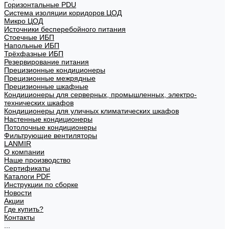
Горизонтальные PDU
Система изоляции коридоров ЦОД
Микро ЦОД
Источники бесперебойного питания
Стоечные ИБП
Напольные ИБП
Трёхфазные ИБП
Резервирование питания
Прецизионные кондиционеры
Прецизионные межрядные
Прецизионные шкафные
Кондиционеры для серверных, промышленных, электро-
технических шкафов
Кондиционеры для уличных климатических шкафов
Настенные кондиционеры
Потолочные кондиционеры
Фильтрующие вентиляторы
LANMIR
О компании
Наше производство
Сертификаты
Каталоги PDF
Инструкции по сборке
Новости
Акции
Где купить?
Контакты
...