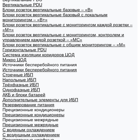
Вертикальные PDU
Блоки розеток вертикальные базовые – «В»
Блоки розеток вертикальные базовый с локальным
мониторингом – «В+»
Блоки розеток вертикальные с мониторингом каждой розетки –
«М+»
Блоки розеток вертикальные с мониторингом, контролем и
управлением каждой розеткой – «МС»
Блоки розеток вертикальные с общим мониторингом – «М»
Горизонтальные PDU
Система изоляции коридоров ЦОД
Микро ЦОД
Источники бесперебойного питания
Источники бесперебойного питания
Стоечные ИБП
Напольные ИБП
Трёхфазные ИБП
Однофазные ИБП
АКБ и блоки батарей
Дополнительные элементы для ИБП
Резервирование питания
Прецизионные кондиционеры
Прецизионные кондиционеры
Прецизионные межрядные
Прецизионные межрядные
С водяным охлаждением
С воздушным охлаждением
Прецизионные шкафные