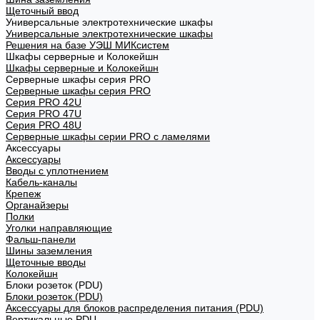
Щеточный ввод
Универсальные электротехнические шкафы
Универсальные электротехнические шкафы
Решения на базе УЭШ МИКсистем
Шкафы серверные и Колокейшн
Шкафы серверные и Колокейшн
Серверные шкафы серия PRO
Серверные шкафы серия PRO
Серия PRO 42U
Серия PRO 47U
Серия PRO 48U
Серверные шкафы серии PRO с ламелями
Аксессуары
Аксессуары
Вводы с уплотнением
Кабель-каналы
Крепеж
Органайзеры
Полки
Уголки направляющие
Фальш-панели
Шины заземления
Щеточные вводы
Колокейшн
Блоки розеток (PDU)
Блоки розеток (PDU)
Аксессуары для блоков распределения питания (PDU)
Вертикальные PDU