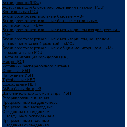
Блоки розеток (PDU)
Аксессуары для блоков распределения питания (PDU)
Вертикальные PDU
Блоки розеток вертикальные базовые – «В»
Блоки розеток вертикальные базовый с локальным
мониторингом – «В+»
Блоки розеток вертикальные с мониторингом каждой розетки –
«М+»
Блоки розеток вертикальные с мониторингом, контролем и
управлением каждой розеткой – «МС»
Блоки розеток вертикальные с общим мониторингом – «М»
Горизонтальные PDU
Система изоляции коридоров ЦОД
Микро ЦОД
Источники бесперебойного питания
Стоечные ИБП
Напольные ИБП
Трёхфазные ИБП
Однофазные ИБП
АКБ и блоки батарей
Дополнительные элементы для ИБП
Резервирование питания
Прецизионные кондиционеры
Прецизионные межрядные
С водяным охлаждением
С воздушным охлаждением
Прецизионные шкафные
С водяным охлаждением