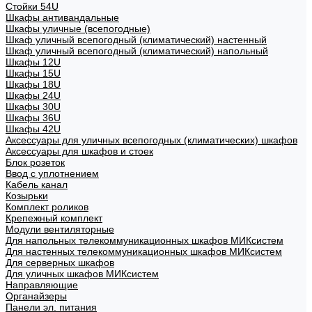
Стойки 54U
Шкафы антивандальные
Шкафы уличные (всепогодные)
Шкаф уличный всепогодный (климатический) настенный
Шкаф уличный всепогодный (климатический) напольный
Шкафы 12U
Шкафы 15U
Шкафы 18U
Шкафы 24U
Шкафы 30U
Шкафы 36U
Шкафы 42U
Аксессуары для уличных всепогодных (климатических) шкафов
Аксессуары для шкафов и стоек
Блок розеток
Ввод с уплотнением
Кабель канал
Козырьки
Комплект роликов
Крепежный комплект
Модули вентиляторные
Для напольных телекоммуникационных шкафов МИКсистем
Для настенных телекоммуникационных шкафов МИКсистем
Для серверных шкафов
Для уличных шкафов МИКсистем
Направляющие
Органайзеры
Панели эл. питания