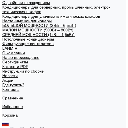
С двойным охлаждением
Кондиционеры для серверных, промышленных, электро-
технических шкафов
Кондиционеры для уличных климатических шкафов
Настенные кондиционеры
БОЛЬШОЙ МОЩНОСТИ (2кВт - 6,5кВт)
МАЛОЙ МОЩНОСТИ (500Вт – 800Вт)
СРЕДНЕЙ МОЩНОСТИ (1кВт - 1,5кВт)
Потолочные кондиционеры
Фильтрующие вентиляторы
LANMIR
О компании
Наше производство
Сертификаты
Каталоги PDF
Инструкции по сборке
Новости
Акции
Где купить?
Контакты
Сравнение
Избранное
Корзина