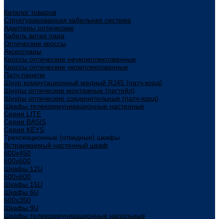
...
Каталог товаров
Структурированная кабельная система
Адаптеры оптические
Кабель витая пара
Оптические кроссы
Аксессуары
Кроссы оптические неукомплектованные
Кроссы оптические укомплектованные
Патч-панели
Шнур коммутационный медный RJ45 (патч-корд)
Шнуры оптические монтажные (пигтейл)
Шнуры оптические соединительные (патч-корд)
Шкафы телекоммуникационные настенные
Cерия LITE
Cерия BASIS
Cерия KEYS
Трехсекционные (откидные) шкафы
Встраиваемый настенный шкаф
600x450
600x600
Шкафы 12U
600x600
Шкафы 15U
Шкафы 6U
600x350
Шкафы 9U
Шкафы телекоммуникационные напольные