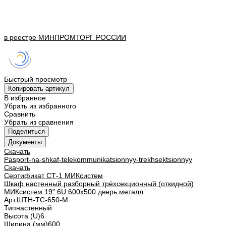
в реестре
МИНПРОМТОРГ
РОССИИ
Быстрый просмотр
Копировать артикул
В избранное
Убрать из избранного
Сравнить
Убрать из сравнения
Поделиться
Документы
Скачать
Pasport-na-shkaf-telekommunikatsionnyy-trekhsektsionnyy
Скачать
Сертификат СТ-1 МИКсистем
Шкаф настенный разборный трёхсекционный (откидной)
МИКсистем 19" 6U 600x500 дверь металл
Арт.
ШТН-ТС-650-М
Тип
настенный
Высота (U)
6
Ширина (мм)
600