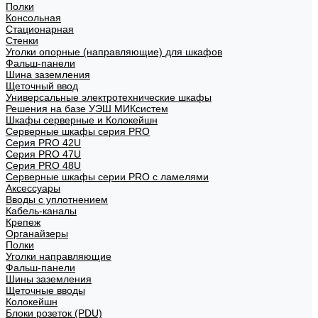
Полки
Консольная
Стационарная
Стенки
Уголки опорные (направляющие) для шкафов
Фальш-панели
Шина заземления
Щеточный ввод
Универсальные электротехнические шкафы
Решения на базе УЭШ МИКсистем
Шкафы серверные и Колокейшн
Серверные шкафы серия PRO
Серия PRO 42U
Серия PRO 47U
Серия PRO 48U
Серверные шкафы серии PRO с ламелями
Аксессуары
Вводы с уплотнением
Кабель-каналы
Крепеж
Органайзеры
Полки
Уголки направляющие
Фальш-панели
Шины заземления
Щеточные вводы
Колокейшн
Блоки розеток (PDU)