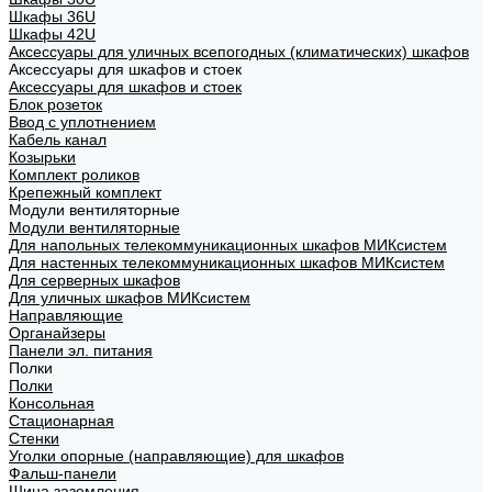
Шкафы 36U
Шкафы 42U
Аксессуары для уличных всепогодных (климатических) шкафов
Аксессуары для шкафов и стоек
Аксессуары для шкафов и стоек
Блок розеток
Ввод с уплотнением
Кабель канал
Козырьки
Комплект роликов
Крепежный комплект
Модули вентиляторные
Модули вентиляторные
Для напольных телекоммуникационных шкафов МИКсистем
Для настенных телекоммуникационных шкафов МИКсистем
Для серверных шкафов
Для уличных шкафов МИКсистем
Направляющие
Органайзеры
Панели эл. питания
Полки
Полки
Консольная
Стационарная
Стенки
Уголки опорные (направляющие) для шкафов
Фальш-панели
Шина заземления