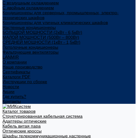
С воздушным охлаждением
С двойным охлаждением
Кондиционеры для серверных, промышленных, электро-
технических шкафов
Кондиционеры для уличных климатических шкафов
Настенные кондиционеры
БОЛЬШОЙ МОЩНОСТИ (2кВт - 6,5кВт)
МАЛОЙ МОЩНОСТИ (500Вт – 800Вт)
СРЕДНЕЙ МОЩНОСТИ (1кВт - 1,5кВт)
Потолочные кондиционеры
Фильтрующие вентиляторы
LANMIR
О компании
Наше производство
Сертификаты
Каталоги PDF
Инструкции по сборке
Новости
Акции
Где купить?
Контакты
Каталог товаров
Структурированная кабельная система
Адаптеры оптические
Кабель витая пара
Оптические кроссы
Шкафы телекоммуникационные настенные