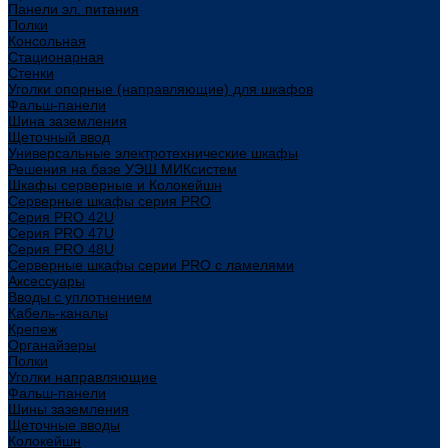
Панели эл. питания
Полки
Консольная
Стационарная
Стенки
Уголки опорные (направляющие) для шкафов
Фальш-панели
Шина заземления
Щеточный ввод
Универсальные электротехнические шкафы
Решения на базе УЭШ МИКсистем
Шкафы серверные и Колокейшн
Серверные шкафы серия PRO
Серия PRO 42U
Серия PRO 47U
Серия PRO 48U
Серверные шкафы серии PRO с ламелями
Аксессуары
Вводы с уплотнением
Кабель-каналы
Крепеж
Органайзеры
Полки
Уголки направляющие
Фальш-панели
Шины заземления
Щеточные вводы
Колокейшн