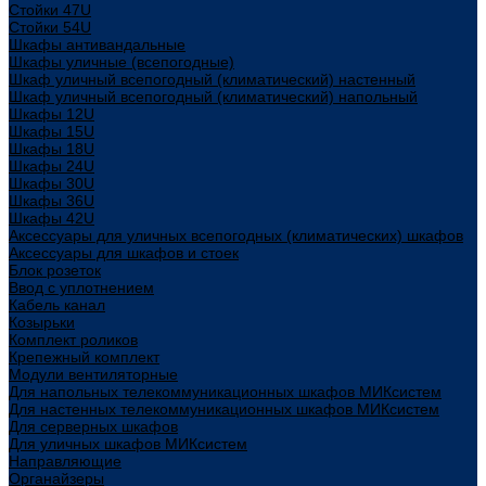
Стойки 47U
Стойки 54U
Шкафы антивандальные
Шкафы уличные (всепогодные)
Шкаф уличный всепогодный (климатический) настенный
Шкаф уличный всепогодный (климатический) напольный
Шкафы 12U
Шкафы 15U
Шкафы 18U
Шкафы 24U
Шкафы 30U
Шкафы 36U
Шкафы 42U
Аксессуары для уличных всепогодных (климатических) шкафов
Аксессуары для шкафов и стоек
Блок розеток
Ввод с уплотнением
Кабель канал
Козырьки
Комплект роликов
Крепежный комплект
Модули вентиляторные
Для напольных телекоммуникационных шкафов МИКсистем
Для настенных телекоммуникационных шкафов МИКсистем
Для серверных шкафов
Для уличных шкафов МИКсистем
Направляющие
Органайзеры