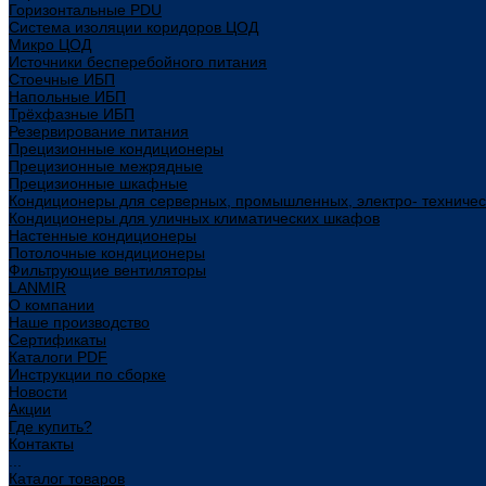
Горизонтальные PDU
Система изоляции коридоров ЦОД
Микро ЦОД
Источники бесперебойного питания
Стоечные ИБП
Напольные ИБП
Трёхфазные ИБП
Резервирование питания
Прецизионные кондиционеры
Прецизионные межрядные
Прецизионные шкафные
Кондиционеры для серверных, промышленных, электро- техниче
Кондиционеры для уличных климатических шкафов
Настенные кондиционеры
Потолочные кондиционеры
Фильтрующие вентиляторы
LANMIR
О компании
Наше производство
Сертификаты
Каталоги PDF
Инструкции по сборке
Новости
Акции
Где купить?
Контакты
...
Каталог товаров