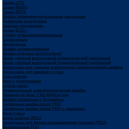
Cерия LITE
Cерия BASIS
Cерия KEYS
Шкафы телекоммуникационные напольные
Разборная конструкция
Сварная конструкция
Серия ECO+
Стойки телекоммуникационные
Однорамные
Двухрамные
Шкафы антивандальные
Шкафы уличные (всепогодные)
Шкаф уличный всепогодный (климатический) настенный
Шкаф уличный всепогодный (климатический) напольный
Аксессуары для уличных всепогодных (климатических) шкафов
Аксессуары для шкафов и стоек
Блок розеток
Ввод с уплотнением
Кабель канал
Универсальные электротехнические шкафы
Решения на базе УЭШ МИКсистем
Шкафы серверные и Колокейшн
Серверные шкафы серия PRO
Серверные шкафы серии PRO с ламелями
Аксессуары
Блоки розеток (PDU)
Аксессуары для блоков распределения питания (PDU)
Вертикальные PDU