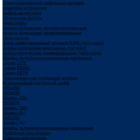
Структурированная кабельная система
Адаптеры оптические
Кабель витая пара
Оптические кроссы
Аксессуары
Кроссы оптические неукомплектованные
Кроссы оптические укомплектованные
Патч-панели
Шнур коммутационный медный RJ45 (патч-корд)
Шнуры оптические монтажные (пигтейл)
Шнуры оптические соединительные (патч-корд)
Шкафы телекоммуникационные настенные
Cерия LITE
Cерия BASIS
Cерия KEYS
Трехсекционные (откидные) шкафы
Встраиваемый настенный шкаф
600x450
600x600
Шкафы 12U
600x600
Шкафы 15U
Шкафы 6U
600x350
Шкафы 9U
Шкафы телекоммуникационные напольные
Разборная конструкция
Сварная конструкция