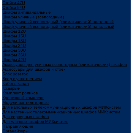
Стойки 47U
Стойки 54U
Шкафы антивандальные
Шкафы уличные (всепогодные)
Шкаф уличный всепогодный (климатический) настенный
Шкаф уличный всепогодный (климатический) напольный
Шкафы 12U
Шкафы 15U
Шкафы 18U
Шкафы 24U
Шкафы 30U
Шкафы 36U
Шкафы 42U
Аксессуары для уличных всепогодных (климатических) шкафов
Аксессуары для шкафов и стоек
Блок розеток
Ввод с уплотнением
Кабель канал
Козырьки
Комплект роликов
Крепежный комплект
Модули вентиляторные
Для напольных телекоммуникационных шкафов МИКсистем
Для настенных телекоммуникационных шкафов МИКсистем
Для серверных шкафов
Для уличных шкафов МИКсистем
Направляющие
Органайзеры