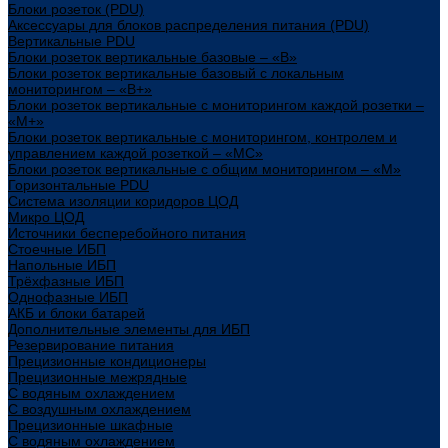
Блоки розеток (PDU)
Аксессуары для блоков распределения питания (PDU)
Вертикальные PDU
Блоки розеток вертикальные базовые – «В»
Блоки розеток вертикальные базовый с локальным
мониторингом – «В+»
Блоки розеток вертикальные с мониторингом каждой розетки –
«М+»
Блоки розеток вертикальные с мониторингом, контролем и
управлением каждой розеткой – «МС»
Блоки розеток вертикальные с общим мониторингом – «М»
Горизонтальные PDU
Система изоляции коридоров ЦОД
Микро ЦОД
Источники бесперебойного питания
Стоечные ИБП
Напольные ИБП
Трёхфазные ИБП
Однофазные ИБП
АКБ и блоки батарей
Дополнительные элементы для ИБП
Резервирование питания
Прецизионные кондиционеры
Прецизионные межрядные
С водяным охлаждением
С воздушным охлаждением
Прецизионные шкафные
С водяным охлаждением