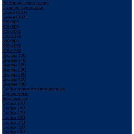
Разборная конструкция
Сварная конструкция
Серия ECO+
Серия ECO L
600x600
600x800
600х1000
600х1200
800x800
800х1000
800х1200
Шкафы 18U
Шкафы 24U
Шкафы 27U
Шкафы 30U
Шкафы 36U
Шкафы 42U
Шкафы 48U
Стойки телекоммуникационные
Однорамные
Двухрамные
Стойки 17U
Стойки 24U
Стойки 27U
Стойки 33U
Стойки 37U
Стойки 42U
Стойки 45U