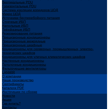
Вертикальные PDU
Горизонтальные PDU
Система изоляции коридоров ЦОД
Микро ЦОД
Источники бесперебойного питания
Стоечные ИБП
Напольные ИБП
Трёхфазные ИБП
Резервирование питания
Прецизионные кондиционеры
Прецизионные межрядные
Прецизионные шкафные
Кондиционеры для серверных, промышленных, электро-
технических шкафов
Кондиционеры для уличных климатических шкафов
Настенные кондиционеры
Потолочные кондиционеры
Фильтрующие вентиляторы
LANMIR
О компании
Наше производство
Сертификаты
Каталоги PDF
Инструкции по сборке
Новости
Акции
Где купить?
Контакты