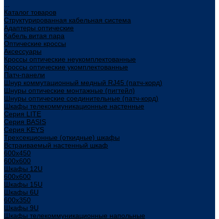
...
Каталог товаров
Структурированная кабельная система
Адаптеры оптические
Кабель витая пара
Оптические кроссы
Аксессуары
Кроссы оптические неукомплектованные
Кроссы оптические укомплектованные
Патч-панели
Шнур коммутационный медный RJ45 (патч-корд)
Шнуры оптические монтажные (пигтейл)
Шнуры оптические соединительные (патч-корд)
Шкафы телекоммуникационные настенные
Cерия LITE
Cерия BASIS
Cерия KEYS
Трехсекционные (откидные) шкафы
Встраиваемый настенный шкаф
600x450
600x600
Шкафы 12U
600x600
Шкафы 15U
Шкафы 6U
600x350
Шкафы 9U
Шкафы телекоммуникационные напольные