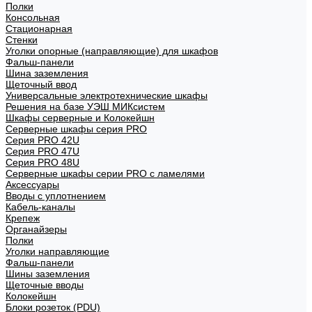
Полки
Консольная
Стационарная
Стенки
Уголки опорные (направляющие) для шкафов
Фальш-панели
Шина заземления
Щеточный ввод
Универсальные электротехнические шкафы
Решения на базе УЭШ МИКсистем
Шкафы серверные и Колокейшн
Серверные шкафы серия PRO
Серия PRO 42U
Серия PRO 47U
Серия PRO 48U
Серверные шкафы серии PRO с ламелями
Аксессуары
Вводы с уплотнением
Кабель-каналы
Крепеж
Органайзеры
Полки
Уголки направляющие
Фальш-панели
Шины заземления
Щеточные вводы
Колокейшн
Блоки розеток (PDU)