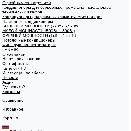
С двойным охлаждением
Кондиционеры для серверных, промышленных, электро-
технических шкафов
Кондиционеры для уличных климатических шкафов
Настенные кондиционеры
БОЛЬШОЙ МОЩНОСТИ (2кВт - 6,5кВт)
МАЛОЙ МОЩНОСТИ (500Вт – 800Вт)
СРЕДНЕЙ МОЩНОСТИ (1кВт - 1,5кВт)
Потолочные кондиционеры
Фильтрующие вентиляторы
LANMIR
О компании
Наше производство
Сертификаты
Каталоги PDF
Инструкции по сборке
Новости
Акции
Где купить?
Контакты
Сравнение
Избранное
Корзина