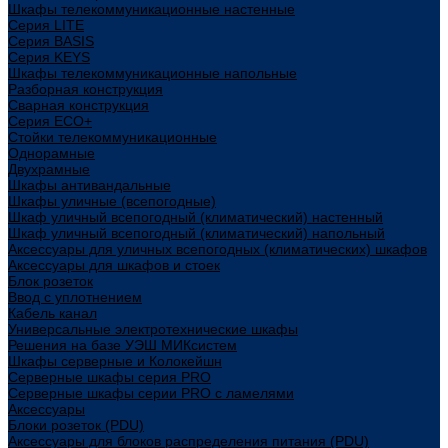
Шкафы телекоммуникационные настенные
Cерия LITE
Cерия BASIS
Cерия KEYS
Шкафы телекоммуникационные напольные
Разборная конструкция
Сварная конструкция
Серия ECO+
Стойки телекоммуникационные
Однорамные
Двухрамные
Шкафы антивандальные
Шкафы уличные (всепогодные)
Шкаф уличный всепогодный (климатический) настенный
Шкаф уличный всепогодный (климатический) напольный
Аксессуары для уличных всепогодных (климатических) шкафов
Аксессуары для шкафов и стоек
Блок розеток
Ввод с уплотнением
Кабель канал
Универсальные электротехнические шкафы
Решения на базе УЭШ МИКсистем
Шкафы серверные и Колокейшн
Серверные шкафы серия PRO
Серверные шкафы серии PRO с ламелями
Аксессуары
Блоки розеток (PDU)
Аксессуары для блоков распределения питания (PDU)