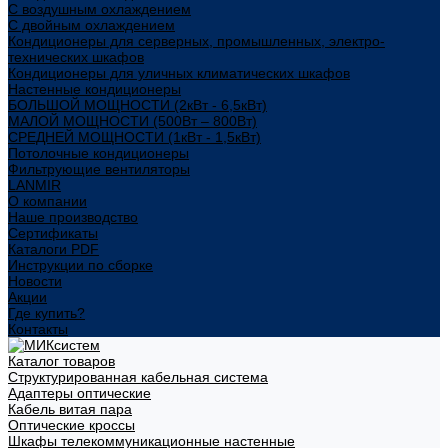
С воздушным охлаждением
С двойным охлаждением
Кондиционеры для серверных, промышленных, электро-
технических шкафов
Кондиционеры для уличных климатических шкафов
Настенные кондиционеры
БОЛЬШОЙ МОЩНОСТИ (2кВт - 6,5кВт)
МАЛОЙ МОЩНОСТИ (500Вт – 800Вт)
СРЕДНЕЙ МОЩНОСТИ (1кВт - 1,5кВт)
Потолочные кондиционеры
Фильтрующие вентиляторы
LANMIR
О компании
Наше производство
Сертификаты
Каталоги PDF
Инструкции по сборке
Новости
Акции
Где купить?
Контакты
Каталог товаров
Структурированная кабельная система
Адаптеры оптические
Кабель витая пара
Оптические кроссы
Шкафы телекоммуникационные настенные