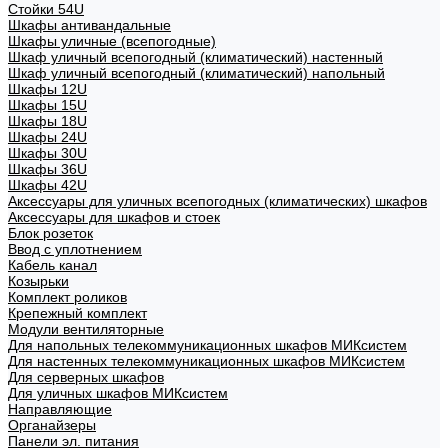
Стойки 54U
Шкафы антивандальные
Шкафы уличные (всепогодные)
Шкаф уличный всепогодный (климатический) настенный
Шкаф уличный всепогодный (климатический) напольный
Шкафы 12U
Шкафы 15U
Шкафы 18U
Шкафы 24U
Шкафы 30U
Шкафы 36U
Шкафы 42U
Аксессуары для уличных всепогодных (климатических) шкафов
Аксессуары для шкафов и стоек
Блок розеток
Ввод с уплотнением
Кабель канал
Козырьки
Комплект роликов
Крепежный комплект
Модули вентиляторные
Для напольных телекоммуникационных шкафов МИКсистем
Для настенных телекоммуникационных шкафов МИКсистем
Для серверных шкафов
Для уличных шкафов МИКсистем
Направляющие
Органайзеры
Панели эл. питания