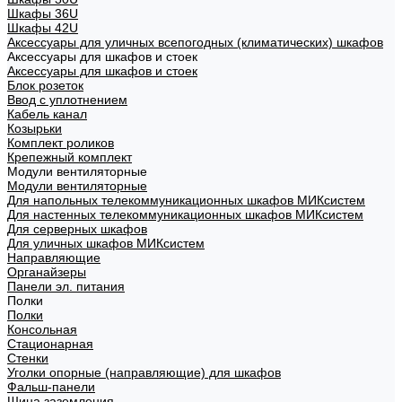
Шкафы 36U
Шкафы 42U
Аксессуары для уличных всепогодных (климатических) шкафов
Аксессуары для шкафов и стоек
Аксессуары для шкафов и стоек
Блок розеток
Ввод с уплотнением
Кабель канал
Козырьки
Комплект роликов
Крепежный комплект
Модули вентиляторные
Модули вентиляторные
Для напольных телекоммуникационных шкафов МИКсистем
Для настенных телекоммуникационных шкафов МИКсистем
Для серверных шкафов
Для уличных шкафов МИКсистем
Направляющие
Органайзеры
Панели эл. питания
Полки
Полки
Консольная
Стационарная
Стенки
Уголки опорные (направляющие) для шкафов
Фальш-панели
Шина заземления