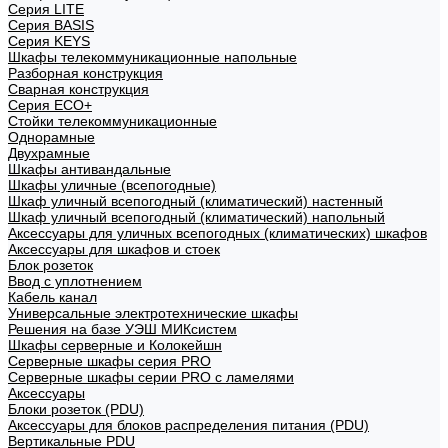
Cерия LITE
Cерия BASIS
Cерия KEYS
Шкафы телекоммуникационные напольные
Разборная конструкция
Сварная конструкция
Серия ECO+
Стойки телекоммуникационные
Однорамные
Двухрамные
Шкафы антивандальные
Шкафы уличные (всепогодные)
Шкаф уличный всепогодный (климатический) настенный
Шкаф уличный всепогодный (климатический) напольный
Аксессуары для уличных всепогодных (климатических) шкафов
Аксессуары для шкафов и стоек
Блок розеток
Ввод с уплотнением
Кабель канал
Универсальные электротехнические шкафы
Решения на базе УЭШ МИКсистем
Шкафы серверные и Колокейшн
Серверные шкафы серия PRO
Серверные шкафы серии PRO с ламелями
Аксессуары
Блоки розеток (PDU)
Аксессуары для блоков распределения питания (PDU)
Вертикальные PDU