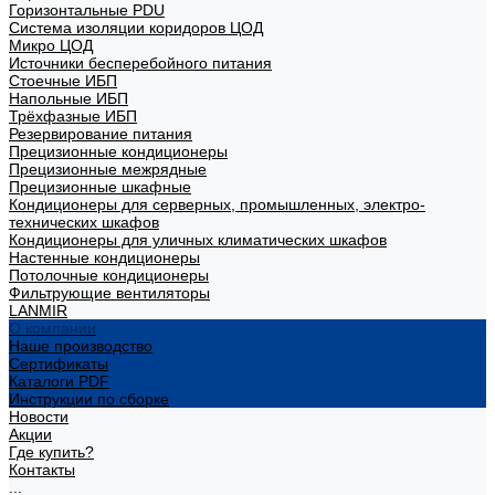
Горизонтальные PDU
Система изоляции коридоров ЦОД
Микро ЦОД
Источники бесперебойного питания
Стоечные ИБП
Напольные ИБП
Трёхфазные ИБП
Резервирование питания
Прецизионные кондиционеры
Прецизионные межрядные
Прецизионные шкафные
Кондиционеры для серверных, промышленных, электро-
технических шкафов
Кондиционеры для уличных климатических шкафов
Настенные кондиционеры
Потолочные кондиционеры
Фильтрующие вентиляторы
LANMIR
О компании
Наше производство
Сертификаты
Каталоги PDF
Инструкции по сборке
Новости
Акции
Где купить?
Контакты
...