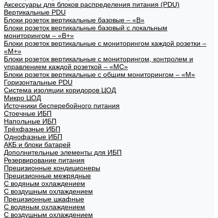
Аксессуары для блоков распределения питания (PDU)
Вертикальные PDU
Блоки розеток вертикальные базовые – «В»
Блоки розеток вертикальные базовый с локальным
мониторингом – «В+»
Блоки розеток вертикальные с мониторингом каждой розетки –
«М+»
Блоки розеток вертикальные с мониторингом, контролем и
управлением каждой розеткой – «МС»
Блоки розеток вертикальные с общим мониторингом – «М»
Горизонтальные PDU
Система изоляции коридоров ЦОД
Микро ЦОД
Источники бесперебойного питания
Стоечные ИБП
Напольные ИБП
Трёхфазные ИБП
Однофазные ИБП
АКБ и блоки батарей
Дополнительные элементы для ИБП
Резервирование питания
Прецизионные кондиционеры
Прецизионные межрядные
С водяным охлаждением
С воздушным охлаждением
Прецизионные шкафные
С водяным охлаждением
С воздушным охлаждением