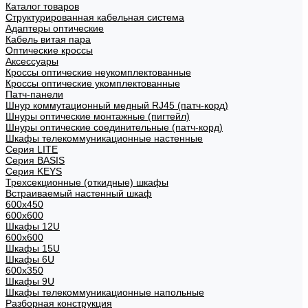
Каталог товаров
Структурированная кабельная система
Адаптеры оптические
Кабель витая пара
Оптические кроссы
Аксессуары
Кроссы оптические неукомплектованные
Кроссы оптические укомплектованные
Патч-панели
Шнур коммутационный медный RJ45 (патч-корд)
Шнуры оптические монтажные (пигтейл)
Шнуры оптические соединительные (патч-корд)
Шкафы телекоммуникационные настенные
Cерия LITE
Cерия BASIS
Cерия KEYS
Трехсекционные (откидные) шкафы
Встраиваемый настенный шкаф
600x450
600x600
Шкафы 12U
600x600
Шкафы 15U
Шкафы 6U
600x350
Шкафы 9U
Шкафы телекоммуникационные напольные
Разборная конструкция