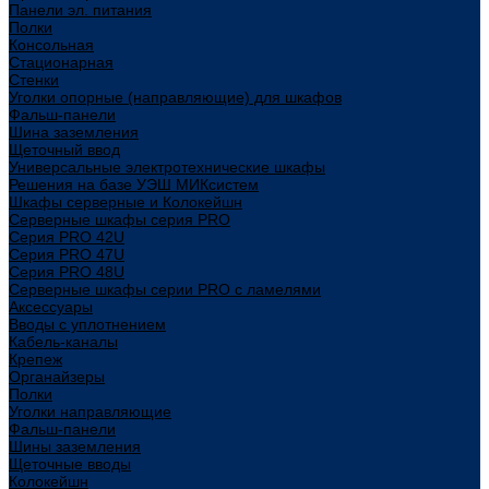
Панели эл. питания
Полки
Консольная
Стационарная
Стенки
Уголки опорные (направляющие) для шкафов
Фальш-панели
Шина заземления
Щеточный ввод
Универсальные электротехнические шкафы
Решения на базе УЭШ МИКсистем
Шкафы серверные и Колокейшн
Серверные шкафы серия PRO
Серия PRO 42U
Серия PRO 47U
Серия PRO 48U
Серверные шкафы серии PRO с ламелями
Аксессуары
Вводы с уплотнением
Кабель-каналы
Крепеж
Органайзеры
Полки
Уголки направляющие
Фальш-панели
Шины заземления
Щеточные вводы
Колокейшн