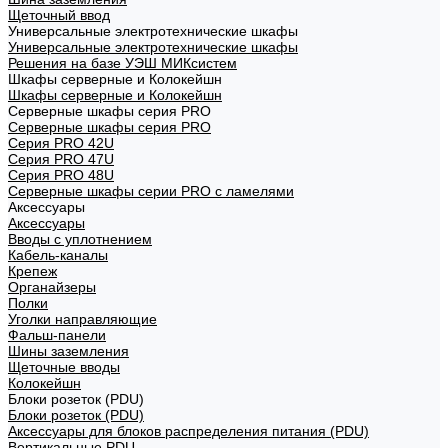
Щеточный ввод
Универсальные электротехнические шкафы
Универсальные электротехнические шкафы
Решения на базе УЭШ МИКсистем
Шкафы серверные и Колокейшн
Шкафы серверные и Колокейшн
Серверные шкафы серия PRO
Серверные шкафы серия PRO
Серия PRO 42U
Серия PRO 47U
Серия PRO 48U
Серверные шкафы серии PRO с ламелями
Аксессуары
Аксессуары
Вводы с уплотнением
Кабель-каналы
Крепеж
Органайзеры
Полки
Уголки направляющие
Фальш-панели
Шины заземления
Щеточные вводы
Колокейшн
Блоки розеток (PDU)
Блоки розеток (PDU)
Аксессуары для блоков распределения питания (PDU)
Вертикальные PDU