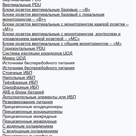
Вертикальные PDU
Блоки розеток вертикальные базовые – «В»
Блоки розеток вертикальные базовый с локальным
мониторингом – «В+»
Блоки розеток вертикальные с мониторингом каждой розетки –
«М+»
Блоки розеток вертикальные с мониторингом, контролем и
управлением каждой розеткой – «МС»
Блоки розеток вертикальные с общим мониторингом – «М»
Горизонтальные PDU
Система изоляции коридоров ЦОД
Микро ЦОД
Источники бесперебойного питания
Источники бесперебойного питания
Стоечные ИБП
Напольные ИБП
Трёхфазные ИБП
Однофазные ИБП
АКБ и блоки батарей
Дополнительные элементы для ИБП
Резервирование питания
Прецизионные кондиционеры
Прецизионные кондиционеры
Прецизионные межрядные
Прецизионные межрядные
С водяным охлаждением
С воздушным охлаждением
Прецизионные шкафные