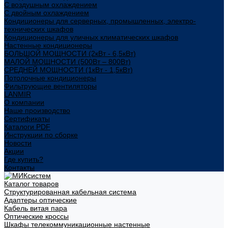
С воздушным охлаждением
С двойным охлаждением
Кондиционеры для серверных, промышленных, электро-
технических шкафов
Кондиционеры для уличных климатических шкафов
Настенные кондиционеры
БОЛЬШОЙ МОЩНОСТИ (2кВт - 6,5кВт)
МАЛОЙ МОЩНОСТИ (500Вт – 800Вт)
СРЕДНЕЙ МОЩНОСТИ (1кВт - 1,5кВт)
Потолочные кондиционеры
Фильтрующие вентиляторы
LANMIR
О компании
Наше производство
Сертификаты
Каталоги PDF
Инструкции по сборке
Новости
Акции
Где купить?
Контакты
Каталог товаров
Структурированная кабельная система
Адаптеры оптические
Кабель витая пара
Оптические кроссы
Шкафы телекоммуникационные настенные