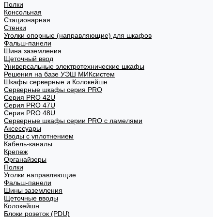
Полки
Консольная
Стационарная
Стенки
Уголки опорные (направляющие) для шкафов
Фальш-панели
Шина заземления
Щеточный ввод
Универсальные электротехнические шкафы
Решения на базе УЭШ МИКсистем
Шкафы серверные и Колокейшн
Серверные шкафы серия PRO
Серия PRO 42U
Серия PRO 47U
Серия PRO 48U
Серверные шкафы серии PRO с ламелями
Аксессуары
Вводы с уплотнением
Кабель-каналы
Крепеж
Органайзеры
Полки
Уголки направляющие
Фальш-панели
Шины заземления
Щеточные вводы
Колокейшн
Блоки розеток (PDU)