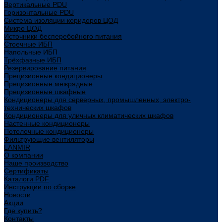
Вертикальные PDU
Горизонтальные PDU
Система изоляции коридоров ЦОД
Микро ЦОД
Источники бесперебойного питания
Стоечные ИБП
Напольные ИБП
Трёхфазные ИБП
Резервирование питания
Прецизионные кондиционеры
Прецизионные межрядные
Прецизионные шкафные
Кондиционеры для серверных, промышленных, электро-
технических шкафов
Кондиционеры для уличных климатических шкафов
Настенные кондиционеры
Потолочные кондиционеры
Фильтрующие вентиляторы
LANMIR
О компании
Наше производство
Сертификаты
Каталоги PDF
Инструкции по сборке
Новости
Акции
Где купить?
Контакты