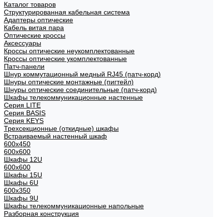
Каталог товаров
Структурированная кабельная система
Адаптеры оптические
Кабель витая пара
Оптические кроссы
Аксессуары
Кроссы оптические неукомплектованные
Кроссы оптические укомплектованные
Патч-панели
Шнур коммутационный медный RJ45 (патч-корд)
Шнуры оптические монтажные (пигтейл)
Шнуры оптические соединительные (патч-корд)
Шкафы телекоммуникационные настенные
Cерия LITE
Cерия BASIS
Cерия KEYS
Трехсекционные (откидные) шкафы
Встраиваемый настенный шкаф
600x450
600x600
Шкафы 12U
600x600
Шкафы 15U
Шкафы 6U
600x350
Шкафы 9U
Шкафы телекоммуникационные напольные
Разборная конструкция