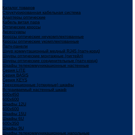
...
Каталог товаров
Структурированная кабельная система
Адаптеры оптические
Кабель витая пара
Оптические кроссы
Аксессуары
Кроссы оптические неукомплектованные
Кроссы оптические укомплектованные
Патч-панели
Шнур коммутационный медный RJ45 (патч-корд)
Шнуры оптические монтажные (пигтейл)
Шнуры оптические соединительные (патч-корд)
Шкафы телекоммуникационные настенные
Cерия LITE
Cерия BASIS
Cерия KEYS
Трехсекционные (откидные) шкафы
Встраиваемый настенный шкаф
600x450
600x600
Шкафы 12U
600x600
Шкафы 15U
Шкафы 6U
600x350
Шкафы 9U
Шкафы телекоммуникационные напольные