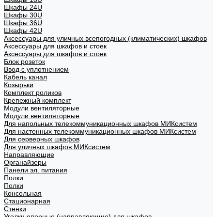
Шкафы 24U
Шкафы 30U
Шкафы 36U
Шкафы 42U
Аксессуары для уличных всепогодных (климатических) шкафов
Аксессуары для шкафов и стоек
Аксессуары для шкафов и стоек
Блок розеток
Ввод с уплотнением
Кабель канал
Козырьки
Комплект роликов
Крепежный комплект
Модули вентиляторные
Модули вентиляторные
Для напольных телекоммуникационных шкафов МИКсистем
Для настенных телекоммуникационных шкафов МИКсистем
Для серверных шкафов
Для уличных шкафов МИКсистем
Направляющие
Органайзеры
Панели эл. питания
Полки
Полки
Консольная
Стационарная
Стенки
Уголки опорные (направляющие) для шкафов