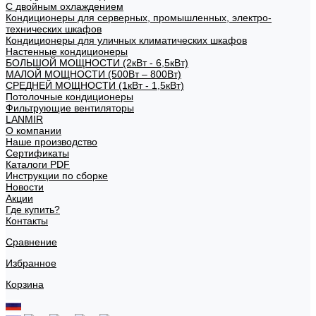
С двойным охлаждением
Кондиционеры для серверных, промышленных, электро-
технических шкафов
Кондиционеры для уличных климатических шкафов
Настенные кондиционеры
БОЛЬШОЙ МОЩНОСТИ (2кВт - 6,5кВт)
МАЛОЙ МОЩНОСТИ (500Вт – 800Вт)
СРЕДНЕЙ МОЩНОСТИ (1кВт - 1,5кВт)
Потолочные кондиционеры
Фильтрующие вентиляторы
LANMIR
О компании
Наше производство
Сертификаты
Каталоги PDF
Инструкции по сборке
Новости
Акции
Где купить?
Контакты
Сравнение
Избранное
Корзина