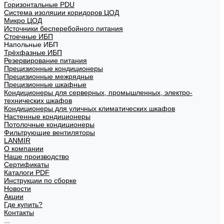
Горизонтальные PDU
Система изоляции коридоров ЦОД
Микро ЦОД
Источники бесперебойного питания
Стоечные ИБП
Напольные ИБП
Трёхфазные ИБП
Резервирование питания
Прецизионные кондиционеры
Прецизионные межрядные
Прецизионные шкафные
Кондиционеры для серверных, промышленных, электро-
технических шкафов
Кондиционеры для уличных климатических шкафов
Настенные кондиционеры
Потолочные кондиционеры
Фильтрующие вентиляторы
LANMIR
О компании
Наше производство
Сертификаты
Каталоги PDF
Инструкции по сборке
Новости
Акции
Где купить?
Контакты
...