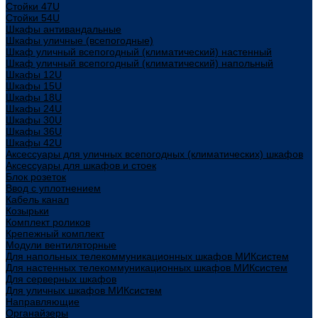
Стойки 47U
Стойки 54U
Шкафы антивандальные
Шкафы уличные (всепогодные)
Шкаф уличный всепогодный (климатический) настенный
Шкаф уличный всепогодный (климатический) напольный
Шкафы 12U
Шкафы 15U
Шкафы 18U
Шкафы 24U
Шкафы 30U
Шкафы 36U
Шкафы 42U
Аксессуары для уличных всепогодных (климатических) шкафов
Аксессуары для шкафов и стоек
Блок розеток
Ввод с уплотнением
Кабель канал
Козырьки
Комплект роликов
Крепежный комплект
Модули вентиляторные
Для напольных телекоммуникационных шкафов МИКсистем
Для настенных телекоммуникационных шкафов МИКсистем
Для серверных шкафов
Для уличных шкафов МИКсистем
Направляющие
Органайзеры