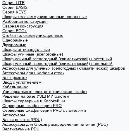
Cерия LITE
Cерия BASIS
Cерия KEYS
Шкафы телекоммуникационные напольные
Разборная конструкция
Сварная конструкция
Серия ECO+
Стойки телекоммуникационные
Однорамные
Двухрамные
Шкафы антивандальные
Шкафы уличные (всепогодные)
Шкаф уличный всепогодный (климатический) настенный
Шкаф уличный всепогодный (климатический) напольный
Аксессуары для уличных всепогодных (климатических) шкафов
Аксессуары для шкафов и стоек
Блок розеток
Ввод с уплотнением
Кабель канал
Универсальные электротехнические шкафы
Решения на базе УЭШ МИКсистем
Шкафы серверные и Колокейшн
Серверные шкафы серия PRO
Серверные шкафы серии PRO с ламелями
Аксессуары
Блоки розеток (PDU)
Аксессуары для блоков распределения питания (PDU)
Вертикальные PDU