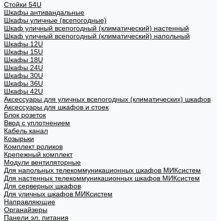
Стойки 54U
Шкафы антивандальные
Шкафы уличные (всепогодные)
Шкаф уличный всепогодный (климатический) настенный
Шкаф уличный всепогодный (климатический) напольный
Шкафы 12U
Шкафы 15U
Шкафы 18U
Шкафы 24U
Шкафы 30U
Шкафы 36U
Шкафы 42U
Аксессуары для уличных всепогодных (климатических) шкафов
Аксессуары для шкафов и стоек
Блок розеток
Ввод с уплотнением
Кабель канал
Козырьки
Комплект роликов
Крепежный комплект
Модули вентиляторные
Для напольных телекоммуникационных шкафов МИКсистем
Для настенных телекоммуникационных шкафов МИКсистем
Для серверных шкафов
Для уличных шкафов МИКсистем
Направляющие
Органайзеры
Панели эл. питания