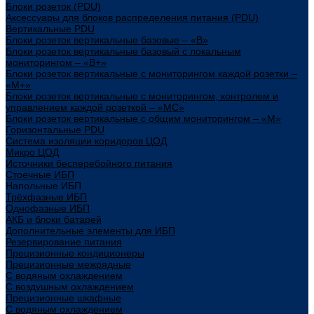
Блоки розеток (PDU)
Аксессуары для блоков распределения питания (PDU)
Вертикальные PDU
Блоки розеток вертикальные базовые – «В»
Блоки розеток вертикальные базовый с локальным
мониторингом – «В+»
Блоки розеток вертикальные с мониторингом каждой розетки –
«М+»
Блоки розеток вертикальные с мониторингом, контролем и
управлением каждой розеткой – «МС»
Блоки розеток вертикальные с общим мониторингом – «М»
Горизонтальные PDU
Система изоляции коридоров ЦОД
Микро ЦОД
Источники бесперебойного питания
Стоечные ИБП
Напольные ИБП
Трёхфазные ИБП
Однофазные ИБП
АКБ и блоки батарей
Дополнительные элементы для ИБП
Резервирование питания
Прецизионные кондиционеры
Прецизионные межрядные
С водяным охлаждением
С воздушным охлаждением
Прецизионные шкафные
С водяным охлаждением