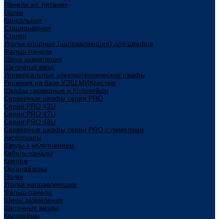
Панели эл. питания
Полки
Консольная
Стационарная
Стенки
Уголки опорные (направляющие) для шкафов
Фальш-панели
Шина заземления
Щеточный ввод
Универсальные электротехнические шкафы
Решения на базе УЭШ МИКсистем
Шкафы серверные и Колокейшн
Серверные шкафы серия PRO
Серия PRO 42U
Серия PRO 47U
Серия PRO 48U
Серверные шкафы серии PRO с ламелями
Аксессуары
Вводы с уплотнением
Кабель-каналы
Крепеж
Органайзеры
Полки
Уголки направляющие
Фальш-панели
Шины заземления
Щеточные вводы
Колокейшн