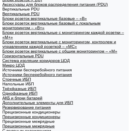
Аксессуары для блоков распределения питания (PDU)
Вертикальные PDU
Вертикальные PDU
Блоки розеток вертикальные базовые – «В»
Блоки розеток вертикальные базовый с локальным
мониторингом – «В+»
Блоки розеток вертикальные с мониторингом каждой розетки –
«М+»
Блоки розеток вертикальные с мониторингом, контролем и
управлением каждой розеткой – «МС»
Блоки розеток вертикальные с общим мониторингом – «М»
Горизонтальные PDU
Система изоляции коридоров ЦОД
Микро ЦОД
Источники бесперебойного питания
Источники бесперебойного питания
Стоечные ИБП
Напольные ИБП
Трёхфазные ИБП
Однофазные ИБП
АКБ и блоки батарей
Дополнительные элементы для ИБП
Резервирование питания
Прецизионные кондиционеры
Прецизионные кондиционеры
Прецизионные межрядные
Прецизионные межрядные
С водяным охлаждением