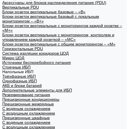
Аксессуары для блоков распределения питания (PDU)
Вертикальные PDU
Блоки розеток вертикальные базовые – «В»
Блоки розеток вертикальные базовый с локальным
мониторингом – «В+»
Блоки розеток вертикальные с мониторингом каждой розетки –
«М+»
Блоки розеток вертикальные с мониторингом, контролем и
управлением каждой розеткой – «МС»
Блоки розеток вертикальные с общим мониторингом – «М»
Горизонтальные PDU
Система изоляции коридоров ЦОД
Микро ЦОД
Источники бесперебойного питания
Стоечные ИБП
Напольные ИБП
Трёхфазные ИБП
Однофазные ИБП
АКБ и блоки батарей
Дополнительные элементы для ИБП
Резервирование питания
Прецизионные кондиционеры
Прецизионные межрядные
С водяным охлаждением
С воздушным охлаждением
Прецизионные шкафные
С водяным охлаждением
С воздушным охлаждением