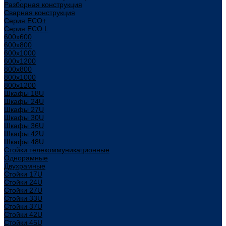
Разборная конструкция
Сварная конструкция
Серия ECO+
Серия ECO L
600x600
600x800
600х1000
600х1200
800x800
800х1000
800х1200
Шкафы 18U
Шкафы 24U
Шкафы 27U
Шкафы 30U
Шкафы 36U
Шкафы 42U
Шкафы 48U
Стойки телекоммуникационные
Однорамные
Двухрамные
Стойки 17U
Стойки 24U
Стойки 27U
Стойки 33U
Стойки 37U
Стойки 42U
Стойки 45U