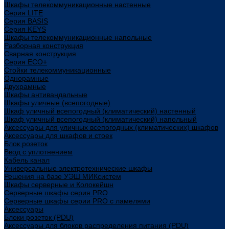
Шкафы телекоммуникационные настенные
Cерия LITE
Cерия BASIS
Cерия KEYS
Шкафы телекоммуникационные напольные
Разборная конструкция
Сварная конструкция
Серия ECO+
Стойки телекоммуникационные
Однорамные
Двухрамные
Шкафы антивандальные
Шкафы уличные (всепогодные)
Шкаф уличный всепогодный (климатический) настенный
Шкаф уличный всепогодный (климатический) напольный
Аксессуары для уличных всепогодных (климатических) шкафов
Аксессуары для шкафов и стоек
Блок розеток
Ввод с уплотнением
Кабель канал
Универсальные электротехнические шкафы
Решения на базе УЭШ МИКсистем
Шкафы серверные и Колокейшн
Серверные шкафы серия PRO
Серверные шкафы серии PRO с ламелями
Аксессуары
Блоки розеток (PDU)
Аксессуары для блоков распределения питания (PDU)