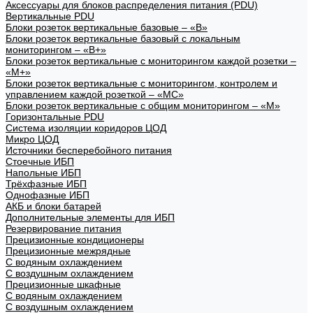
Аксессуары для блоков распределения питания (PDU)
Вертикальные PDU
Блоки розеток вертикальные базовые – «В»
Блоки розеток вертикальные базовый с локальным
мониторингом – «В+»
Блоки розеток вертикальные с мониторингом каждой розетки –
«М+»
Блоки розеток вертикальные с мониторингом, контролем и
управлением каждой розеткой – «МС»
Блоки розеток вертикальные с общим мониторингом – «М»
Горизонтальные PDU
Система изоляции коридоров ЦОД
Микро ЦОД
Источники бесперебойного питания
Стоечные ИБП
Напольные ИБП
Трёхфазные ИБП
Однофазные ИБП
АКБ и блоки батарей
Дополнительные элементы для ИБП
Резервирование питания
Прецизионные кондиционеры
Прецизионные межрядные
С водяным охлаждением
С воздушным охлаждением
Прецизионные шкафные
С водяным охлаждением
С воздушным охлаждением