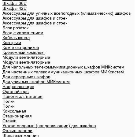
Шкафы 36U
Шкафы 42U
Аксессуары для уличных всепогодных (климатических) шкафов
Аксессуары для шкафов и стоек
Аксессуары для шкафов и стоек
Блок розеток
Ввод с уплотнением
Кабель канал
Козырьки
Комплект роликов
Крепежный комплект
Модули вентиляторные
Модули вентиляторные
Для напольных телекоммуникационных шкафов МИКсистем
Для настенных телекоммуникационных шкафов МИКсистем
Для серверных шкафов
Для уличных шкафов МИКсистем
Направляющие
Органайзеры
Панели эл. питания
Полки
Полки
Консольная
Стационарная
Стенки
Уголки опорные (направляющие) для шкафов
Фальш-панели
Шина заземления