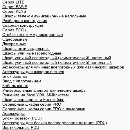
Cерия LITE
Cерия BASIS
Cерия KEYS
Шкафы телекоммуникационные напольные
Разборная конструкция
Сварная конструкция
Серия ECO+
Стойки телекоммуникационные
Однорамные
Двухрамные
Шкафы антивандальные
Шкафы уличные (всепогодные)
Шкаф уличный всепогодный (климатический) настенный
Шкаф уличный всепогодный (климатический) напольный
Аксессуары для уличных всепогодных (климатических) шкафов
Аксессуары для шкафов и стоек
Блок розеток
Ввод с уплотнением
Кабель канал
Универсальные электротехнические шкафы
Решения на базе УЭШ МИКсистем
Шкафы серверные и Колокейшн
Серверные шкафы серия PRO
Серверные шкафы серии PRO с ламелями
Аксессуары
Блоки розеток (PDU)
Аксессуары для блоков распределения питания (PDU)
Вертикальные PDU