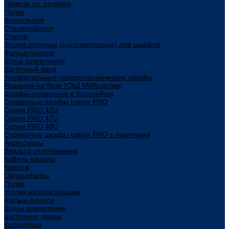
Панели эл. питания
Полки
Консольная
Стационарная
Стенки
Уголки опорные (направляющие) для шкафов
Фальш-панели
Шина заземления
Щеточный ввод
Универсальные электротехнические шкафы
Решения на базе УЭШ МИКсистем
Шкафы серверные и Колокейшн
Серверные шкафы серия PRO
Серия PRO 42U
Серия PRO 47U
Серия PRO 48U
Серверные шкафы серии PRO с ламелями
Аксессуары
Вводы с уплотнением
Кабель-каналы
Крепеж
Органайзеры
Полки
Уголки направляющие
Фальш-панели
Шины заземления
Щеточные вводы
Колокейшн