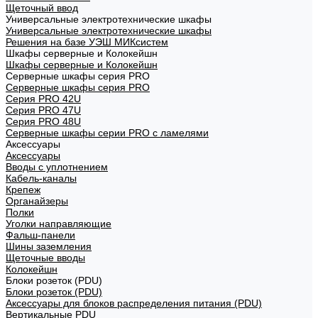
Щеточный ввод
Универсальные электротехнические шкафы
Универсальные электротехнические шкафы
Решения на базе УЭШ МИКсистем
Шкафы серверные и Колокейшн
Шкафы серверные и Колокейшн
Серверные шкафы серия PRO
Серверные шкафы серия PRO
Серия PRO 42U
Серия PRO 47U
Серия PRO 48U
Серверные шкафы серии PRO с ламелями
Аксессуары
Аксессуары
Вводы с уплотнением
Кабель-каналы
Крепеж
Органайзеры
Полки
Уголки направляющие
Фальш-панели
Шины заземления
Щеточные вводы
Колокейшн
Блоки розеток (PDU)
Блоки розеток (PDU)
Аксессуары для блоков распределения питания (PDU)
Вертикальные PDU