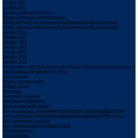
Стойки 47U
Стойки 54U
Шкафы антивандальные
Шкафы уличные (всепогодные)
Шкаф уличный всепогодный (климатический) настенный
Шкаф уличный всепогодный (климатический) напольный
Шкафы 12U
Шкафы 15U
Шкафы 18U
Шкафы 24U
Шкафы 30U
Шкафы 36U
Шкафы 42U
Аксессуары для уличных всепогодных (климатических) шкафов
Аксессуары для шкафов и стоек
Блок розеток
Ввод с уплотнением
Кабель канал
Козырьки
Комплект роликов
Крепежный комплект
Модули вентиляторные
Для напольных телекоммуникационных шкафов МИКсистем
Для настенных телекоммуникационных шкафов МИКсистем
Для серверных шкафов
Для уличных шкафов МИКсистем
Направляющие
Органайзеры