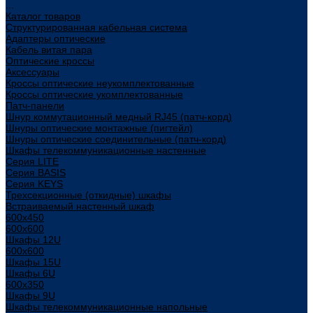
...
Каталог товаров
Структурированная кабельная система
Адаптеры оптические
Кабель витая пара
Оптические кроссы
Аксессуары
Кроссы оптические неукомплектованные
Кроссы оптические укомплектованные
Патч-панели
Шнур коммутационный медный RJ45 (патч-корд)
Шнуры оптические монтажные (пигтейл)
Шнуры оптические соединительные (патч-корд)
Шкафы телекоммуникационные настенные
Cерия LITE
Cерия BASIS
Cерия KEYS
Трехсекционные (откидные) шкафы
Встраиваемый настенный шкаф
600x450
600x600
Шкафы 12U
600x600
Шкафы 15U
Шкафы 6U
600x350
Шкафы 9U
Шкафы телекоммуникационные напольные