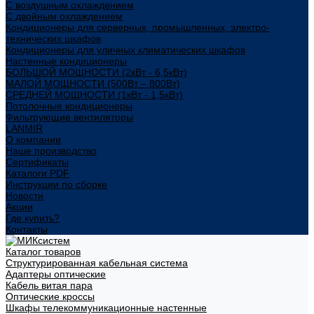
С воздушным охлаждением
С двойным охлаждением
Кондиционеры для серверных, промышленных, электро-
технических шкафов
Кондиционеры для уличных климатических шкафов
Настенные кондиционеры
БОЛЬШОЙ МОЩНОСТИ (2кВт - 6,5кВт)
МАЛОЙ МОЩНОСТИ (500Вт – 800Вт)
СРЕДНЕЙ МОЩНОСТИ (1кВт - 1,5кВт)
Потолочные кондиционеры
Фильтрующие вентиляторы
LANMIR
О компании
Наше производство
Сертификаты
Каталоги PDF
Инструкции по сборке
Новости
Акции
Где купить?
Контакты
Каталог товаров
Структурированная кабельная система
Адаптеры оптические
Кабель витая пара
Оптические кроссы
Шкафы телекоммуникационные настенные