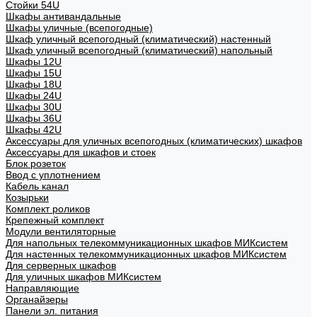
Стойки 54U
Шкафы антивандальные
Шкафы уличные (всепогодные)
Шкаф уличный всепогодный (климатический) настенный
Шкаф уличный всепогодный (климатический) напольный
Шкафы 12U
Шкафы 15U
Шкафы 18U
Шкафы 24U
Шкафы 30U
Шкафы 36U
Шкафы 42U
Аксессуары для уличных всепогодных (климатических) шкафов
Аксессуары для шкафов и стоек
Блок розеток
Ввод с уплотнением
Кабель канал
Козырьки
Комплект роликов
Крепежный комплект
Модули вентиляторные
Для напольных телекоммуникационных шкафов МИКсистем
Для настенных телекоммуникационных шкафов МИКсистем
Для серверных шкафов
Для уличных шкафов МИКсистем
Направляющие
Органайзеры
Панели эл. питания