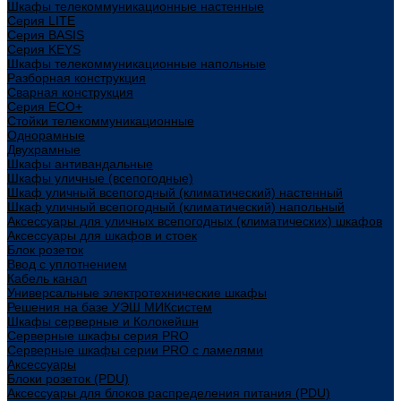
Шкафы телекоммуникационные настенные
Cерия LITE
Cерия BASIS
Cерия KEYS
Шкафы телекоммуникационные напольные
Разборная конструкция
Сварная конструкция
Серия ECO+
Стойки телекоммуникационные
Однорамные
Двухрамные
Шкафы антивандальные
Шкафы уличные (всепогодные)
Шкаф уличный всепогодный (климатический) настенный
Шкаф уличный всепогодный (климатический) напольный
Аксессуары для уличных всепогодных (климатических) шкафов
Аксессуары для шкафов и стоек
Блок розеток
Ввод с уплотнением
Кабель канал
Универсальные электротехнические шкафы
Решения на базе УЭШ МИКсистем
Шкафы серверные и Колокейшн
Серверные шкафы серия PRO
Серверные шкафы серии PRO с ламелями
Аксессуары
Блоки розеток (PDU)
Аксессуары для блоков распределения питания (PDU)