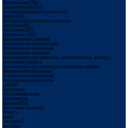
Вертикальные PDU
Горизонтальные PDU
Система изоляции коридоров ЦОД
Микро ЦОД
Источники бесперебойного питания
Стоечные ИБП
Напольные ИБП
Трёхфазные ИБП
Резервирование питания
Прецизионные кондиционеры
Прецизионные межрядные
Прецизионные шкафные
Кондиционеры для серверных, промышленных, электро-
технических шкафов
Кондиционеры для уличных климатических шкафов
Настенные кондиционеры
Потолочные кондиционеры
Фильтрующие вентиляторы
LANMIR
О компании
Наше производство
Сертификаты
Каталоги PDF
Инструкции по сборке
Новости
Акции
Где купить?
Контакты