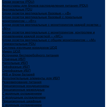
Блоки розеток (PDU)
Аксессуары для блоков распределения питания (PDU)
Вертикальные PDU
Блоки розеток вертикальные базовые – «В»
Блоки розеток вертикальные базовый с локальным
мониторингом – «В+»
Блоки розеток вертикальные с мониторингом каждой розетки –
«М+»
Блоки розеток вертикальные с мониторингом, контролем и
управлением каждой розеткой – «МС»
Блоки розеток вертикальные с общим мониторингом – «М»
Горизонтальные PDU
Система изоляции коридоров ЦОД
Микро ЦОД
Источники бесперебойного питания
Стоечные ИБП
Напольные ИБП
Трёхфазные ИБП
Однофазные ИБП
АКБ и блоки батарей
Дополнительные элементы для ИБП
Резервирование питания
Прецизионные кондиционеры
Прецизионные межрядные
С водяным охлаждением
С воздушным охлаждением
Прецизионные шкафные
С водяным охлаждением