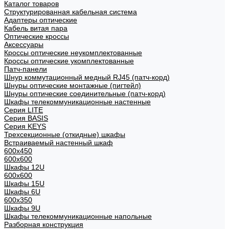
Каталог товаров
Структурированная кабельная система
Адаптеры оптические
Кабель витая пара
Оптические кроссы
Аксессуары
Кроссы оптические неукомплектованные
Кроссы оптические укомплектованные
Патч-панели
Шнур коммутационный медный RJ45 (патч-корд)
Шнуры оптические монтажные (пигтейл)
Шнуры оптические соединительные (патч-корд)
Шкафы телекоммуникационные настенные
Cерия LITE
Cерия BASIS
Cерия KEYS
Трехсекционные (откидные) шкафы
Встраиваемый настенный шкаф
600x450
600x600
Шкафы 12U
600x600
Шкафы 15U
Шкафы 6U
600x350
Шкафы 9U
Шкафы телекоммуникационные напольные
Разборная конструкция