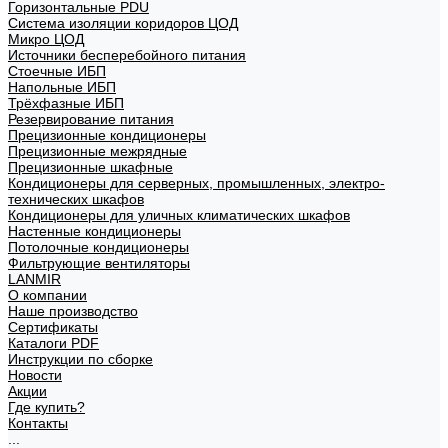
Горизонтальные PDU
Система изоляции коридоров ЦОД
Микро ЦОД
Источники бесперебойного питания
Стоечные ИБП
Напольные ИБП
Трёхфазные ИБП
Резервирование питания
Прецизионные кондиционеры
Прецизионные межрядные
Прецизионные шкафные
Кондиционеры для серверных, промышленных, электро-
технических шкафов
Кондиционеры для уличных климатических шкафов
Настенные кондиционеры
Потолочные кондиционеры
Фильтрующие вентиляторы
LANMIR
О компании
Наше производство
Сертификаты
Каталоги PDF
Инструкции по сборке
Новости
Акции
Где купить?
Контакты
...