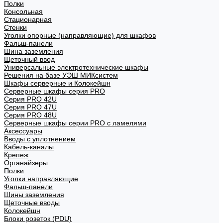
Полки
Консольная
Стационарная
Стенки
Уголки опорные (направляющие) для шкафов
Фальш-панели
Шина заземления
Щеточный ввод
Универсальные электротехнические шкафы
Решения на базе УЭШ МИКсистем
Шкафы серверные и Колокейшн
Серверные шкафы серия PRO
Серия PRO 42U
Серия PRO 47U
Серия PRO 48U
Серверные шкафы серии PRO с ламелями
Аксессуары
Вводы с уплотнением
Кабель-каналы
Крепеж
Органайзеры
Полки
Уголки направляющие
Фальш-панели
Шины заземления
Щеточные вводы
Колокейшн
Блоки розеток (PDU)