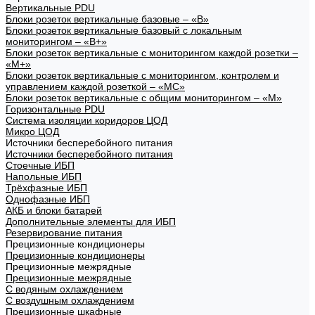
Вертикальные PDU
Блоки розеток вертикальные базовые – «В»
Блоки розеток вертикальные базовый с локальным
мониторингом – «В+»
Блоки розеток вертикальные с мониторингом каждой розетки –
«М+»
Блоки розеток вертикальные с мониторингом, контролем и
управлением каждой розеткой – «МС»
Блоки розеток вертикальные с общим мониторингом – «М»
Горизонтальные PDU
Система изоляции коридоров ЦОД
Микро ЦОД
Источники бесперебойного питания
Источники бесперебойного питания
Стоечные ИБП
Напольные ИБП
Трёхфазные ИБП
Однофазные ИБП
АКБ и блоки батарей
Дополнительные элементы для ИБП
Резервирование питания
Прецизионные кондиционеры
Прецизионные кондиционеры
Прецизионные межрядные
Прецизионные межрядные
С водяным охлаждением
С воздушным охлаждением
Прецизионные шкафные