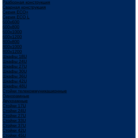
Разборная конструкция
Сварная конструкция
Серия ECO+
Серия ECO L
600x600
600x800
600х1000
600х1200
800x800
800х1000
800х1200
Шкафы 18U
Шкафы 24U
Шкафы 27U
Шкафы 30U
Шкафы 36U
Шкафы 42U
Шкафы 48U
Стойки телекоммуникационные
Однорамные
Двухрамные
Стойки 17U
Стойки 24U
Стойки 27U
Стойки 33U
Стойки 37U
Стойки 42U
Стойки 45U