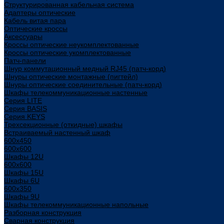
Структурированная кабельная система
Адаптеры оптические
Кабель витая пара
Оптические кроссы
Аксессуары
Кроссы оптические неукомплектованные
Кроссы оптические укомплектованные
Патч-панели
Шнур коммутационный медный RJ45 (патч-корд)
Шнуры оптические монтажные (пигтейл)
Шнуры оптические соединительные (патч-корд)
Шкафы телекоммуникационные настенные
Cерия LITE
Cерия BASIS
Cерия KEYS
Трехсекционные (откидные) шкафы
Встраиваемый настенный шкаф
600x450
600x600
Шкафы 12U
600x600
Шкафы 15U
Шкафы 6U
600x350
Шкафы 9U
Шкафы телекоммуникационные напольные
Разборная конструкция
Сварная конструкция