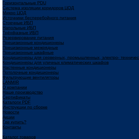
Горизонтальные PDU
Система изоляции коридоров ЦОД
Микро ЦОД
Источники бесперебойного питания
Стоечные ИБП
Напольные ИБП
Трёхфазные ИБП
Резервирование питания
Прецизионные кондиционеры
Прецизионные межрядные
Прецизионные шкафные
Кондиционеры для серверных, промышленных, электро- техниче
Кондиционеры для уличных климатических шкафов
Настенные кондиционеры
Потолочные кондиционеры
Фильтрующие вентиляторы
LANMIR
О компании
Наше производство
Сертификаты
Каталоги PDF
Инструкции по сборке
Новости
Акции
Где купить?
Контакты
...
Каталог товаров