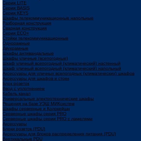
Cерия LITE
Cерия BASIS
Cерия KEYS
Шкафы телекоммуникационные напольные
Разборная конструкция
Сварная конструкция
Серия ECO+
Стойки телекоммуникационные
Однорамные
Двухрамные
Шкафы антивандальные
Шкафы уличные (всепогодные)
Шкаф уличный всепогодный (климатический) настенный
Шкаф уличный всепогодный (климатический) напольный
Аксессуары для уличных всепогодных (климатических) шкафов
Аксессуары для шкафов и стоек
Блок розеток
Ввод с уплотнением
Кабель канал
Универсальные электротехнические шкафы
Решения на базе УЭШ МИКсистем
Шкафы серверные и Колокейшн
Серверные шкафы серия PRO
Серверные шкафы серии PRO с ламелями
Аксессуары
Блоки розеток (PDU)
Аксессуары для блоков распределения питания (PDU)
Вертикальные PDU