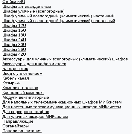
Стойки 54U
Шкафы антивандальные
Шкафы уличные (всепогодные)
Шкаф уличный всепогодный (климатический) настенный
Шкаф уличный всепогодный (климатический) напольный
Шкафы 12U
Шкафы 15U
Шкафы 18U
Шкафы 24U
Шкафы 30U
Шкафы 36U
Шкафы 42U
Аксессуары для уличных всепогодных (климатических) шкафов
Аксессуары для шкафов и стоек
Блок розеток
Ввод с уплотнением
Кабель канал
Козырьки
Комплект роликов
Крепежный комплект
Модули вентиляторные
Для напольных телекоммуникационных шкафов МИКсистем
Для настенных телекоммуникационных шкафов МИКсистем
Для серверных шкафов
Для уличных шкафов МИКсистем
Направляющие
Органайзеры
Панели эл. питания