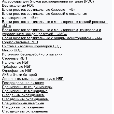
Аксессуары для блоков распределения питания (PDU)
Вертикальные PDU
Блоки розеток вертикальные базовые – «В»
Блоки розеток вертикальные базовый с локальным
мониторингом – «В+»
Блоки розеток вертикальные с мониторингом каждой розетки –
«М+»
Блоки розеток вертикальные с мониторингом, контролем и
управлением каждой розеткой – «МС»
Блоки розеток вертикальные с общим мониторингом – «М»
Горизонтальные PDU
Система изоляции коридоров ЦОД
Микро ЦОД
Источники бесперебойного питания
Стоечные ИБП
Напольные ИБП
Трёхфазные ИБП
Однофазные ИБП
АКБ и блоки батарей
Дополнительные элементы для ИБП
Резервирование питания
Прецизионные кондиционеры
Прецизионные межрядные
С водяным охлаждением
С воздушным охлаждением
Прецизионные шкафные
С водяным охлаждением
С воздушным охлаждением