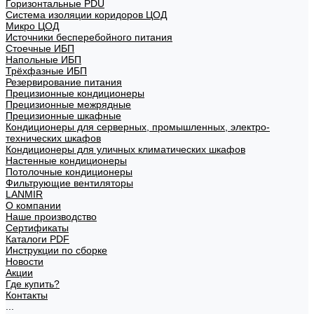
Горизонтальные PDU
Система изоляции коридоров ЦОД
Микро ЦОД
Источники бесперебойного питания
Стоечные ИБП
Напольные ИБП
Трёхфазные ИБП
Резервирование питания
Прецизионные кондиционеры
Прецизионные межрядные
Прецизионные шкафные
Кондиционеры для серверных, промышленных, электро-
технических шкафов
Кондиционеры для уличных климатических шкафов
Настенные кондиционеры
Потолочные кондиционеры
Фильтрующие вентиляторы
LANMIR
О компании
Наше производство
Сертификаты
Каталоги PDF
Инструкции по сборке
Новости
Акции
Где купить?
Контакты
...