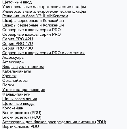
Щеточный ввод
Универсальные электротехнические шкафы
Универсальные электротехнические шкафы
Решения на базе УЭШ МИКсистем
Шкафы серверные и Колокейшн
Шкафы серверные и Колокейшн
Серверные шкафы серия PRO
Серверные шкафы серия PRO
Серия PRO 42U
Серия PRO 47U
Серия PRO 48U
Серверные шкафы серии PRO с ламелями
Аксессуары
Аксессуары
Вводы с уплотнением
Кабель-каналы
Крепеж
Органайзеры
Полки
Уголки направляющие
Фальш-панели
Шины заземления
Щеточные вводы
Колокейшн
Блоки розеток (PDU)
Блоки розеток (PDU)
Аксессуары для блоков распределения питания (PDU)
Вертикальные PDU