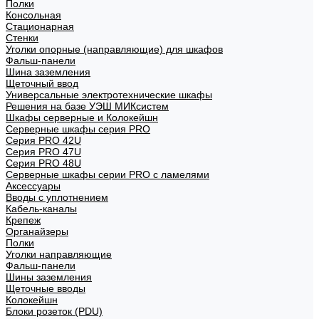
Полки
Консольная
Стационарная
Стенки
Уголки опорные (направляющие) для шкафов
Фальш-панели
Шина заземления
Щеточный ввод
Универсальные электротехнические шкафы
Решения на базе УЭШ МИКсистем
Шкафы серверные и Колокейшн
Серверные шкафы серия PRO
Серия PRO 42U
Серия PRO 47U
Серия PRO 48U
Серверные шкафы серии PRO с ламелями
Аксессуары
Вводы с уплотнением
Кабель-каналы
Крепеж
Органайзеры
Полки
Уголки направляющие
Фальш-панели
Шины заземления
Щеточные вводы
Колокейшн
Блоки розеток (PDU)