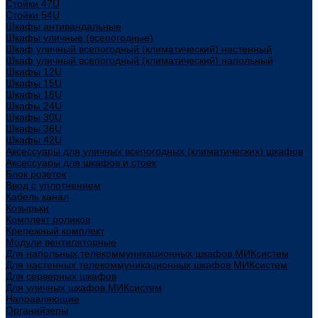
Стойки 47U
Стойки 54U
Шкафы антивандальные
Шкафы уличные (всепогодные)
Шкаф уличный всепогодный (климатический) настенный
Шкаф уличный всепогодный (климатический) напольный
Шкафы 12U
Шкафы 15U
Шкафы 18U
Шкафы 24U
Шкафы 30U
Шкафы 36U
Шкафы 42U
Аксессуары для уличных всепогодных (климатических) шкафов
Аксессуары для шкафов и стоек
Блок розеток
Ввод с уплотнением
Кабель канал
Козырьки
Комплект роликов
Крепежный комплект
Модули вентиляторные
Для напольных телекоммуникационных шкафов МИКсистем
Для настенных телекоммуникационных шкафов МИКсистем
Для серверных шкафов
Для уличных шкафов МИКсистем
Направляющие
Органайзеры