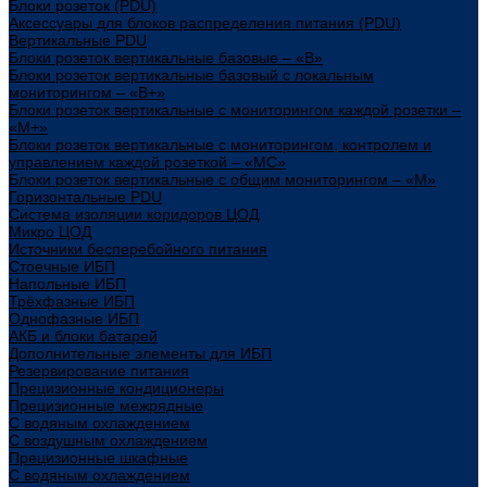
Блоки розеток (PDU)
Аксессуары для блоков распределения питания (PDU)
Вертикальные PDU
Блоки розеток вертикальные базовые – «В»
Блоки розеток вертикальные базовый с локальным
мониторингом – «В+»
Блоки розеток вертикальные с мониторингом каждой розетки –
«М+»
Блоки розеток вертикальные с мониторингом, контролем и
управлением каждой розеткой – «МС»
Блоки розеток вертикальные с общим мониторингом – «М»
Горизонтальные PDU
Система изоляции коридоров ЦОД
Микро ЦОД
Источники бесперебойного питания
Стоечные ИБП
Напольные ИБП
Трёхфазные ИБП
Однофазные ИБП
АКБ и блоки батарей
Дополнительные элементы для ИБП
Резервирование питания
Прецизионные кондиционеры
Прецизионные межрядные
С водяным охлаждением
С воздушным охлаждением
Прецизионные шкафные
С водяным охлаждением