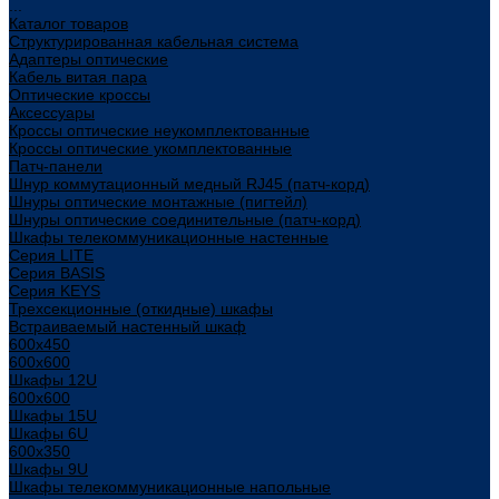
...
Каталог товаров
Структурированная кабельная система
Адаптеры оптические
Кабель витая пара
Оптические кроссы
Аксессуары
Кроссы оптические неукомплектованные
Кроссы оптические укомплектованные
Патч-панели
Шнур коммутационный медный RJ45 (патч-корд)
Шнуры оптические монтажные (пигтейл)
Шнуры оптические соединительные (патч-корд)
Шкафы телекоммуникационные настенные
Cерия LITE
Cерия BASIS
Cерия KEYS
Трехсекционные (откидные) шкафы
Встраиваемый настенный шкаф
600x450
600x600
Шкафы 12U
600x600
Шкафы 15U
Шкафы 6U
600x350
Шкафы 9U
Шкафы телекоммуникационные напольные