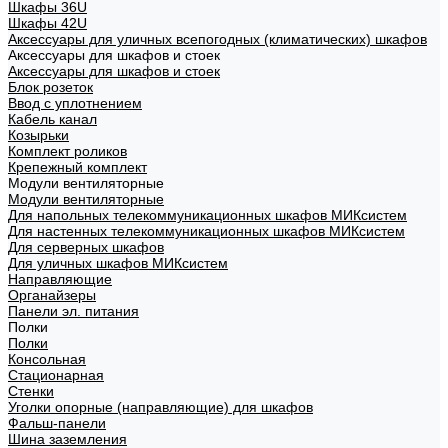
Шкафы 36U
Шкафы 42U
Аксессуары для уличных всепогодных (климатических) шкафов
Аксессуары для шкафов и стоек
Аксессуары для шкафов и стоек
Блок розеток
Ввод с уплотнением
Кабель канал
Козырьки
Комплект роликов
Крепежный комплект
Модули вентиляторные
Модули вентиляторные
Для напольных телекоммуникационных шкафов МИКсистем
Для настенных телекоммуникационных шкафов МИКсистем
Для серверных шкафов
Для уличных шкафов МИКсистем
Направляющие
Органайзеры
Панели эл. питания
Полки
Полки
Консольная
Стационарная
Стенки
Уголки опорные (направляющие) для шкафов
Фальш-панели
Шина заземления