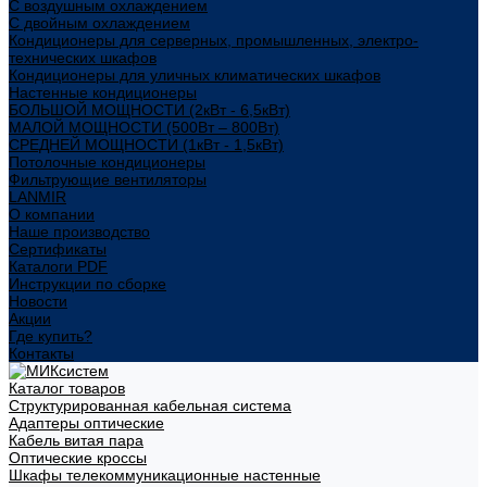
С воздушным охлаждением
С двойным охлаждением
Кондиционеры для серверных, промышленных, электро-
технических шкафов
Кондиционеры для уличных климатических шкафов
Настенные кондиционеры
БОЛЬШОЙ МОЩНОСТИ (2кВт - 6,5кВт)
МАЛОЙ МОЩНОСТИ (500Вт – 800Вт)
СРЕДНЕЙ МОЩНОСТИ (1кВт - 1,5кВт)
Потолочные кондиционеры
Фильтрующие вентиляторы
LANMIR
О компании
Наше производство
Сертификаты
Каталоги PDF
Инструкции по сборке
Новости
Акции
Где купить?
Контакты
Каталог товаров
Структурированная кабельная система
Адаптеры оптические
Кабель витая пара
Оптические кроссы
Шкафы телекоммуникационные настенные