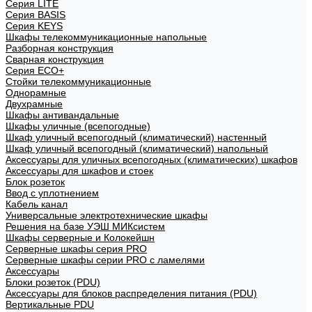
Cерия LITE
Cерия BASIS
Cерия KEYS
Шкафы телекоммуникационные напольные
Разборная конструкция
Сварная конструкция
Серия ECO+
Стойки телекоммуникационные
Однорамные
Двухрамные
Шкафы антивандальные
Шкафы уличные (всепогодные)
Шкаф уличный всепогодный (климатический) настенный
Шкаф уличный всепогодный (климатический) напольный
Аксессуары для уличных всепогодных (климатических) шкафов
Аксессуары для шкафов и стоек
Блок розеток
Ввод с уплотнением
Кабель канал
Универсальные электротехнические шкафы
Решения на базе УЭШ МИКсистем
Шкафы серверные и Колокейшн
Серверные шкафы серия PRO
Серверные шкафы серии PRO с ламелями
Аксессуары
Блоки розеток (PDU)
Аксессуары для блоков распределения питания (PDU)
Вертикальные PDU