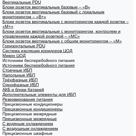
Вертикальные PDU
Блоки розеток вертикальные базовые – «В»
Блоки розеток вертикальные базовый с локальным
мониторингом – «В+»
Блоки розеток вертикальные с мониторингом каждой розетки –
«М+»
Блоки розеток вертикальные с мониторингом, контролем и
управлением каждой розеткой – «МС»
Блоки розеток вертикальные с общим мониторингом – «М»
Горизонтальные PDU
Система изоляции коридоров ЦОД
Микро ЦОД
Источники бесперебойного питания
Источники бесперебойного питания
Стоечные ИБП
Напольные ИБП
Трёхфазные ИБП
Однофазные ИБП
АКБ и блоки батарей
Дополнительные элементы для ИБП
Резервирование питания
Прецизионные кондиционеры
Прецизионные кондиционеры
Прецизионные межрядные
Прецизионные межрядные
С водяным охлаждением
С воздушным охлаждением
Прецизионные шкафные