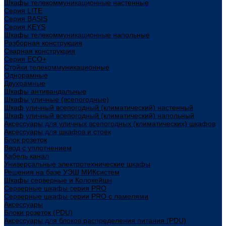
Шкафы телекоммуникационные настенные
Cерия LITE
Cерия BASIS
Cерия KEYS
Шкафы телекоммуникационные напольные
Разборная конструкция
Сварная конструкция
Серия ECO+
Стойки телекоммуникационные
Однорамные
Двухрамные
Шкафы антивандальные
Шкафы уличные (всепогодные)
Шкаф уличный всепогодный (климатический) настенный
Шкаф уличный всепогодный (климатический) напольный
Аксессуары для уличных всепогодных (климатических) шкафов
Аксессуары для шкафов и стоек
Блок розеток
Ввод с уплотнением
Кабель канал
Универсальные электротехнические шкафы
Решения на базе УЭШ МИКсистем
Шкафы серверные и Колокейшн
Серверные шкафы серия PRO
Серверные шкафы серии PRO с ламелями
Аксессуары
Блоки розеток (PDU)
Аксессуары для блоков распределения питания (PDU)