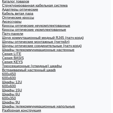
Каталог товаров
Структурированная кабельная система
Адаптеры оптические
Кабель витая пара
Оптические кроссы
Аксессуары
Кроссы оптические неукомплектованные
Кроссы оптические укомплектованные
Патч-панели
Шнур коммутационный медный RJ45 (патч-корд)
Шнуры оптические монтажные (пигтейл)
Шнуры оптические соединительные (патч-корд)
Шкафы телекоммуникационные настенные
Cерия LITE
Cерия BASIS
Cерия KEYS
Трехсекционные (откидные) шкафы
Встраиваемый настенный шкаф
600x450
600x600
Шкафы 12U
600x600
Шкафы 15U
Шкафы 6U
600x350
Шкафы 9U
Шкафы телекоммуникационные напольные
Разборная конструкция