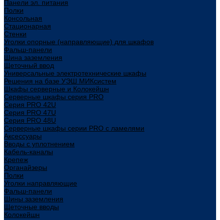
Панели эл. питания
Полки
Консольная
Стационарная
Стенки
Уголки опорные (направляющие) для шкафов
Фальш-панели
Шина заземления
Щеточный ввод
Универсальные электротехнические шкафы
Решения на базе УЭШ МИКсистем
Шкафы серверные и Колокейшн
Серверные шкафы серия PRO
Серия PRO 42U
Серия PRO 47U
Серия PRO 48U
Серверные шкафы серии PRO с ламелями
Аксессуары
Вводы с уплотнением
Кабель-каналы
Крепеж
Органайзеры
Полки
Уголки направляющие
Фальш-панели
Шины заземления
Щеточные вводы
Колокейшн