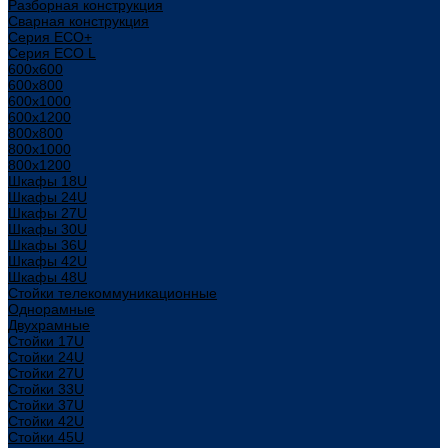
Разборная конструкция
Сварная конструкция
Серия ECO+
Серия ECO L
600x600
600x800
600х1000
600х1200
800x800
800х1000
800х1200
Шкафы 18U
Шкафы 24U
Шкафы 27U
Шкафы 30U
Шкафы 36U
Шкафы 42U
Шкафы 48U
Стойки телекоммуникационные
Однорамные
Двухрамные
Стойки 17U
Стойки 24U
Стойки 27U
Стойки 33U
Стойки 37U
Стойки 42U
Стойки 45U