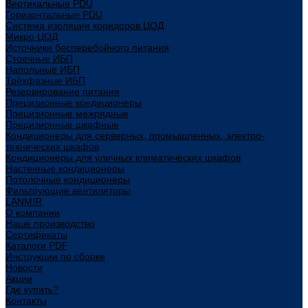
Вертикальные PDU
Горизонтальные PDU
Система изоляции коридоров ЦОД
Микро ЦОД
Источники бесперебойного питания
Стоечные ИБП
Напольные ИБП
Трёхфазные ИБП
Резервирование питания
Прецизионные кондиционеры
Прецизионные межрядные
Прецизионные шкафные
Кондиционеры для серверных, промышленных, электро-
технических шкафов
Кондиционеры для уличных климатических шкафов
Настенные кондиционеры
Потолочные кондиционеры
Фильтрующие вентиляторы
LANMIR
О компании
Наше производство
Сертификаты
Каталоги PDF
Инструкции по сборке
Новости
Акции
Где купить?
Контакты