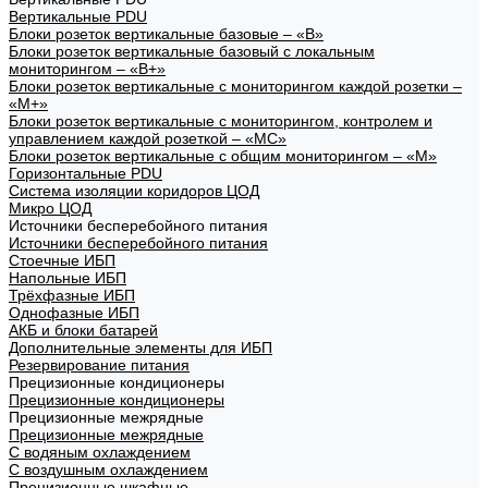
Вертикальные PDU
Блоки розеток вертикальные базовые – «В»
Блоки розеток вертикальные базовый с локальным
мониторингом – «В+»
Блоки розеток вертикальные с мониторингом каждой розетки –
«М+»
Блоки розеток вертикальные с мониторингом, контролем и
управлением каждой розеткой – «МС»
Блоки розеток вертикальные с общим мониторингом – «М»
Горизонтальные PDU
Система изоляции коридоров ЦОД
Микро ЦОД
Источники бесперебойного питания
Источники бесперебойного питания
Стоечные ИБП
Напольные ИБП
Трёхфазные ИБП
Однофазные ИБП
АКБ и блоки батарей
Дополнительные элементы для ИБП
Резервирование питания
Прецизионные кондиционеры
Прецизионные кондиционеры
Прецизионные межрядные
Прецизионные межрядные
С водяным охлаждением
С воздушным охлаждением
Прецизионные шкафные