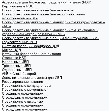
Аксессуары для блоков распределения питания (PDU)
Вертикальные PDU
Блоки розеток вертикальные базовые – «В»
Блоки розеток вертикальные базовый с локальным
мониторингом – «В+»
Блоки розеток вертикальные с мониторингом каждой розетки –
«М+»
Блоки розеток вертикальные с мониторингом, контролем и
управлением каждой розеткой – «МС»
Блоки розеток вертикальные с общим мониторингом – «М»
Горизонтальные PDU
Система изоляции коридоров ЦОД
Микро ЦОД
Источники бесперебойного питания
Стоечные ИБП
Напольные ИБП
Трёхфазные ИБП
Однофазные ИБП
АКБ и блоки батарей
Дополнительные элементы для ИБП
Резервирование питания
Прецизионные кондиционеры
Прецизионные межрядные
С водяным охлаждением
С воздушным охлаждением
Прецизионные шкафные
С водяным охлаждением
С воздушным охлаждением