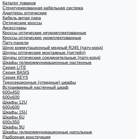
Каталог товаров
Структурированная кабельная система
Адаптеры оптические
Кабель витая пара
Оптические кроссы
Аксессуары
Кроссы оптические неукомплектованные
Кроссы оптические укомплектованные
Патч-панели
Шнур коммутационный медный RJ45 (патч-корд)
Шнуры оптические монтажные (пигтейл)
Шнуры оптические соединительные (патч-корд)
Шкафы телекоммуникационные настенные
Cерия LITE
Cерия BASIS
Cерия KEYS
Трехсекционные (откидные) шкафы
Встраиваемый настенный шкаф
600x450
600x600
Шкафы 12U
600x600
Шкафы 15U
Шкафы 6U
600x350
Шкафы 9U
Шкафы телекоммуникационные напольные
Разборная конструкция