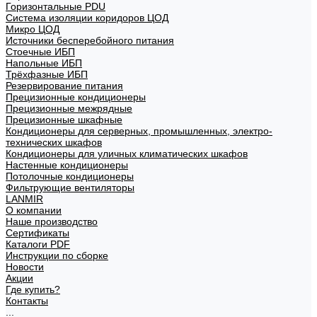
Горизонтальные PDU
Система изоляции коридоров ЦОД
Микро ЦОД
Источники бесперебойного питания
Стоечные ИБП
Напольные ИБП
Трёхфазные ИБП
Резервирование питания
Прецизионные кондиционеры
Прецизионные межрядные
Прецизионные шкафные
Кондиционеры для серверных, промышленных, электро-
технических шкафов
Кондиционеры для уличных климатических шкафов
Настенные кондиционеры
Потолочные кондиционеры
Фильтрующие вентиляторы
LANMIR
О компании
Наше производство
Сертификаты
Каталоги PDF
Инструкции по сборке
Новости
Акции
Где купить?
Контакты
...