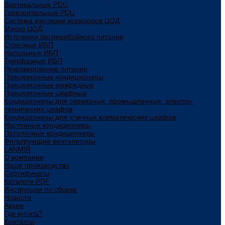
Вертикальные PDU
Горизонтальные PDU
Система изоляции коридоров ЦОД
Микро ЦОД
Источники бесперебойного питания
Стоечные ИБП
Напольные ИБП
Трёхфазные ИБП
Резервирование питания
Прецизионные кондиционеры
Прецизионные межрядные
Прецизионные шкафные
Кондиционеры для серверных, промышленных, электро-
технических шкафов
Кондиционеры для уличных климатических шкафов
Настенные кондиционеры
Потолочные кондиционеры
Фильтрующие вентиляторы
LANMIR
О компании
Наше производство
Сертификаты
Каталоги PDF
Инструкции по сборке
Новости
Акции
Где купить?
Контакты