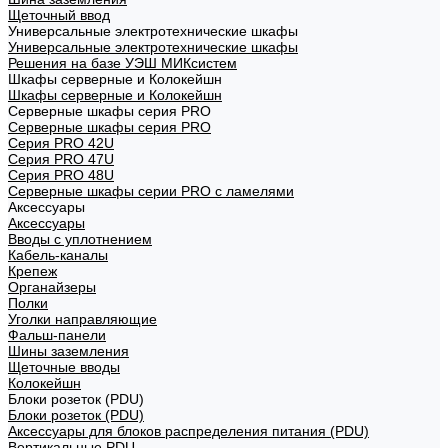
Щеточный ввод
Универсальные электротехнические шкафы
Универсальные электротехнические шкафы
Решения на базе УЭШ МИКсистем
Шкафы серверные и Колокейшн
Шкафы серверные и Колокейшн
Серверные шкафы серия PRO
Серверные шкафы серия PRO
Серия PRO 42U
Серия PRO 47U
Серия PRO 48U
Серверные шкафы серии PRO с ламелями
Аксессуары
Аксессуары
Вводы с уплотнением
Кабель-каналы
Крепеж
Органайзеры
Полки
Уголки направляющие
Фальш-панели
Шины заземления
Щеточные вводы
Колокейшн
Блоки розеток (PDU)
Блоки розеток (PDU)
Аксессуары для блоков распределения питания (PDU)
Вертикальные PDU