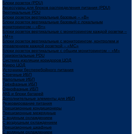
Блоки розеток (PDU)
Аксессуары для блоков распределения питания (PDU)
Вертикальные PDU
Блоки розеток вертикальные базовые – «В»
Блоки розеток вертикальные базовый с локальным
мониторингом – «В+»
Блоки розеток вертикальные с мониторингом каждой розетки –
«М+»
Блоки розеток вертикальные с мониторингом, контролем и
управлением каждой розеткой – «МС»
Блоки розеток вертикальные с общим мониторингом – «М»
Горизонтальные PDU
Система изоляции коридоров ЦОД
Микро ЦОД
Источники бесперебойного питания
Стоечные ИБП
Напольные ИБП
Трёхфазные ИБП
Однофазные ИБП
АКБ и блоки батарей
Дополнительные элементы для ИБП
Резервирование питания
Прецизионные кондиционеры
Прецизионные межрядные
С водяным охлаждением
С воздушным охлаждением
Прецизионные шкафные
С водяным охлаждением