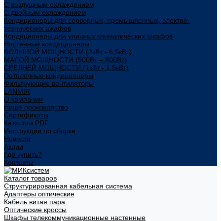
С воздушным охлаждением
С двойным охлаждением
Кондиционеры для серверных, промышленных, электро-
технических шкафов
Кондиционеры для уличных климатических шкафов
Настенные кондиционеры
БОЛЬШОЙ МОЩНОСТИ (2кВт - 6,5кВт)
МАЛОЙ МОЩНОСТИ (500Вт – 800Вт)
СРЕДНЕЙ МОЩНОСТИ (1кВт - 1,5кВт)
Потолочные кондиционеры
Фильтрующие вентиляторы
LANMIR
О компании
Наше производство
Сертификаты
Каталоги PDF
Инструкции по сборке
Новости
Акции
Где купить?
Контакты
Каталог товаров
Структурированная кабельная система
Адаптеры оптические
Кабель витая пара
Оптические кроссы
Шкафы телекоммуникационные настенные