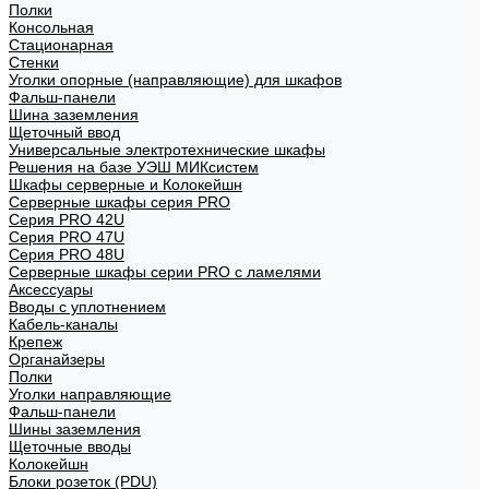
Полки
Консольная
Стационарная
Стенки
Уголки опорные (направляющие) для шкафов
Фальш-панели
Шина заземления
Щеточный ввод
Универсальные электротехнические шкафы
Решения на базе УЭШ МИКсистем
Шкафы серверные и Колокейшн
Серверные шкафы серия PRO
Серия PRO 42U
Серия PRO 47U
Серия PRO 48U
Серверные шкафы серии PRO с ламелями
Аксессуары
Вводы с уплотнением
Кабель-каналы
Крепеж
Органайзеры
Полки
Уголки направляющие
Фальш-панели
Шины заземления
Щеточные вводы
Колокейшн
Блоки розеток (PDU)