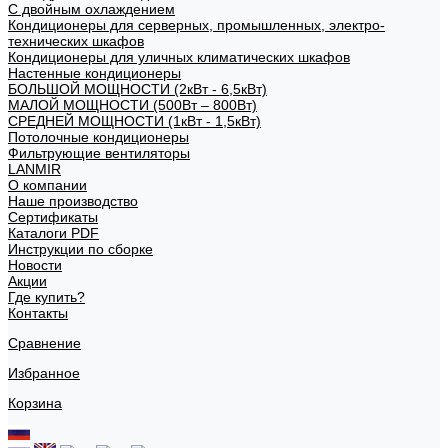
С двойным охлаждением
Кондиционеры для серверных, промышленных, электро-
технических шкафов
Кондиционеры для уличных климатических шкафов
Настенные кондиционеры
БОЛЬШОЙ МОЩНОСТИ (2кВт - 6,5кВт)
МАЛОЙ МОЩНОСТИ (500Вт – 800Вт)
СРЕДНЕЙ МОЩНОСТИ (1кВт - 1,5кВт)
Потолочные кондиционеры
Фильтрующие вентиляторы
LANMIR
О компании
Наше производство
Сертификаты
Каталоги PDF
Инструкции по сборке
Новости
Акции
Где купить?
Контакты
Сравнение
Избранное
Корзина