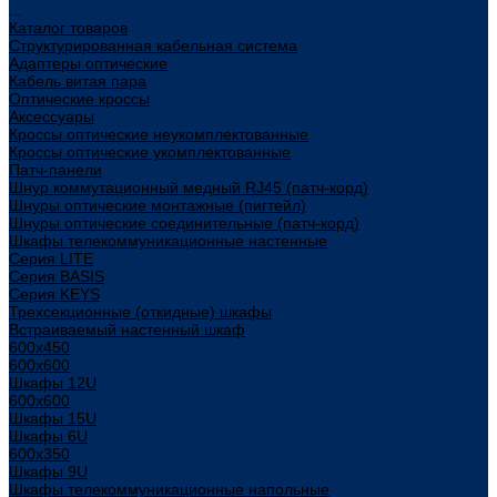
...
Каталог товаров
Структурированная кабельная система
Адаптеры оптические
Кабель витая пара
Оптические кроссы
Аксессуары
Кроссы оптические неукомплектованные
Кроссы оптические укомплектованные
Патч-панели
Шнур коммутационный медный RJ45 (патч-корд)
Шнуры оптические монтажные (пигтейл)
Шнуры оптические соединительные (патч-корд)
Шкафы телекоммуникационные настенные
Cерия LITE
Cерия BASIS
Cерия KEYS
Трехсекционные (откидные) шкафы
Встраиваемый настенный шкаф
600x450
600x600
Шкафы 12U
600x600
Шкафы 15U
Шкафы 6U
600x350
Шкафы 9U
Шкафы телекоммуникационные напольные