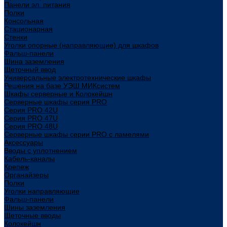
Панели эл. питания
Полки
Консольная
Стационарная
Стенки
Уголки опорные (направляющие) для шкафов
Фальш-панели
Шина заземления
Щеточный ввод
Универсальные электротехнические шкафы
Решения на базе УЭШ МИКсистем
Шкафы серверные и Колокейшн
Серверные шкафы серия PRO
Серия PRO 42U
Серия PRO 47U
Серия PRO 48U
Серверные шкафы серии PRO с ламелями
Аксессуары
Вводы с уплотнением
Кабель-каналы
Крепеж
Органайзеры
Полки
Уголки направляющие
Фальш-панели
Шины заземления
Щеточные вводы
Колокейшн