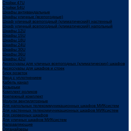
Стойки 47U
Стойки 54U
Шкафы антивандальные
Шкафы уличные (всепогодные)
Шкаф уличный всепогодный (климатический) настенный
Шкаф уличный всепогодный (климатический) напольный
Шкафы 12U
Шкафы 15U
Шкафы 18U
Шкафы 24U
Шкафы 30U
Шкафы 36U
Шкафы 42U
Аксессуары для уличных всепогодных (климатических) шкафов
Аксессуары для шкафов и стоек
Блок розеток
Ввод с уплотнением
Кабель канал
Козырьки
Комплект роликов
Крепежный комплект
Модули вентиляторные
Для напольных телекоммуникационных шкафов МИКсистем
Для настенных телекоммуникационных шкафов МИКсистем
Для серверных шкафов
Для уличных шкафов МИКсистем
Направляющие
Органайзеры