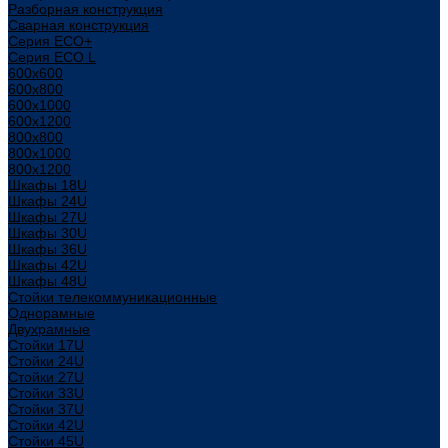
Разборная конструкция
Сварная конструкция
Серия ECO+
Серия ECO L
600x600
600x800
600х1000
600х1200
800x800
800х1000
800х1200
Шкафы 18U
Шкафы 24U
Шкафы 27U
Шкафы 30U
Шкафы 36U
Шкафы 42U
Шкафы 48U
Стойки телекоммуникационные
Однорамные
Двухрамные
Стойки 17U
Стойки 24U
Стойки 27U
Стойки 33U
Стойки 37U
Стойки 42U
Стойки 45U