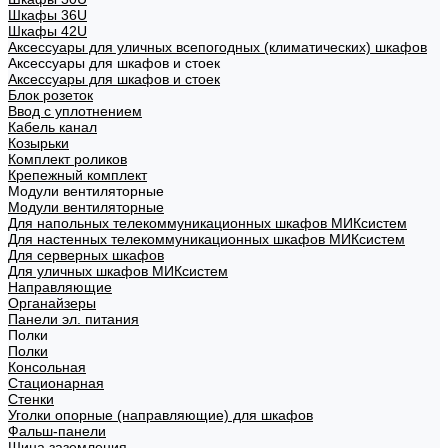
Шкафы 36U
Шкафы 42U
Аксессуары для уличных всепогодных (климатических) шкафов
Аксессуары для шкафов и стоек
Аксессуары для шкафов и стоек
Блок розеток
Ввод с уплотнением
Кабель канал
Козырьки
Комплект роликов
Крепежный комплект
Модули вентиляторные
Модули вентиляторные
Для напольных телекоммуникационных шкафов МИКсистем
Для настенных телекоммуникационных шкафов МИКсистем
Для серверных шкафов
Для уличных шкафов МИКсистем
Направляющие
Органайзеры
Панели эл. питания
Полки
Полки
Консольная
Стационарная
Стенки
Уголки опорные (направляющие) для шкафов
Фальш-панели
Шина заземления