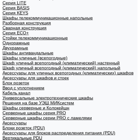
Cерия LITE
Cерия BASIS
Cерия KEYS
Шкафы телекоммуникационные напольные
Разборная конструкция
Сварная конструкция
Серия ECO+
Стойки телекоммуникационные
Однорамные
Двухрамные
Шкафы антивандальные
Шкафы уличные (всепогодные)
Шкаф уличный всепогодный (климатический) настенный
Шкаф уличный всепогодный (климатический) напольный
Аксессуары для уличных всепогодных (климатических) шкафов
Аксессуары для шкафов и стоек
Блок розеток
Ввод с уплотнением
Кабель канал
Универсальные электротехнические шкафы
Решения на базе УЭШ МИКсистем
Шкафы серверные и Колокейшн
Серверные шкафы серия PRO
Серверные шкафы серии PRO с ламелями
Аксессуары
Блоки розеток (PDU)
Аксессуары для блоков распределения питания (PDU)
Вертикальные PDU