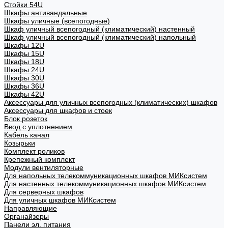
Стойки 54U
Шкафы антивандальные
Шкафы уличные (всепогодные)
Шкаф уличный всепогодный (климатический) настенный
Шкаф уличный всепогодный (климатический) напольный
Шкафы 12U
Шкафы 15U
Шкафы 18U
Шкафы 24U
Шкафы 30U
Шкафы 36U
Шкафы 42U
Аксессуары для уличных всепогодных (климатических) шкафов
Аксессуары для шкафов и стоек
Блок розеток
Ввод с уплотнением
Кабель канал
Козырьки
Комплект роликов
Крепежный комплект
Модули вентиляторные
Для напольных телекоммуникационных шкафов МИКсистем
Для настенных телекоммуникационных шкафов МИКсистем
Для серверных шкафов
Для уличных шкафов МИКсистем
Направляющие
Органайзеры
Панели эл. питания