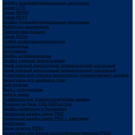
Шкафы телекоммуникационные настенные
Cерия LITE
Cерия BASIS
Cерия KEYS
Шкафы телекоммуникационные напольные
Разборная конструкция
Сварная конструкция
Серия ECO+
Стойки телекоммуникационные
Однорамные
Двухрамные
Шкафы антивандальные
Шкафы уличные (всепогодные)
Шкаф уличный всепогодный (климатический) настенный
Шкаф уличный всепогодный (климатический) напольный
Аксессуары для уличных всепогодных (климатических) шкафов
Аксессуары для шкафов и стоек
Блок розеток
Ввод с уплотнением
Кабель канал
Универсальные электротехнические шкафы
Решения на базе УЭШ МИКсистем
Шкафы серверные и Колокейшн
Серверные шкафы серия PRO
Серверные шкафы серии PRO с ламелями
Аксессуары
Блоки розеток (PDU)
Аксессуары для блоков распределения питания (PDU)