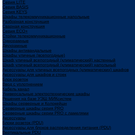
Cерия LITE
Cерия BASIS
Cерия KEYS
Шкафы телекоммуникационные напольные
Разборная конструкция
Сварная конструкция
Серия ECO+
Стойки телекоммуникационные
Однорамные
Двухрамные
Шкафы антивандальные
Шкафы уличные (всепогодные)
Шкаф уличный всепогодный (климатический) настенный
Шкаф уличный всепогодный (климатический) напольный
Аксессуары для уличных всепогодных (климатических) шкафов
Аксессуары для шкафов и стоек
Блок розеток
Ввод с уплотнением
Кабель канал
Универсальные электротехнические шкафы
Решения на базе УЭШ МИКсистем
Шкафы серверные и Колокейшн
Серверные шкафы серия PRO
Серверные шкафы серии PRO с ламелями
Аксессуары
Блоки розеток (PDU)
Аксессуары для блоков распределения питания (PDU)
Вертикальные PDU