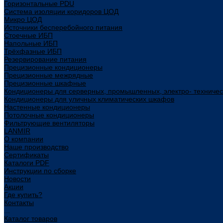
Горизонтальные PDU
Система изоляции коридоров ЦОД
Микро ЦОД
Источники бесперебойного питания
Стоечные ИБП
Напольные ИБП
Трёхфазные ИБП
Резервирование питания
Прецизионные кондиционеры
Прецизионные межрядные
Прецизионные шкафные
Кондиционеры для серверных, промышленных, электро- техниче
Кондиционеры для уличных климатических шкафов
Настенные кондиционеры
Потолочные кондиционеры
Фильтрующие вентиляторы
LANMIR
О компании
Наше производство
Сертификаты
Каталоги PDF
Инструкции по сборке
Новости
Акции
Где купить?
Контакты
...
Каталог товаров