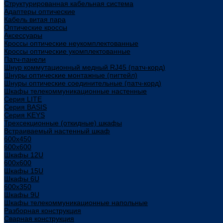
Структурированная кабельная система
Адаптеры оптические
Кабель витая пара
Оптические кроссы
Аксессуары
Кроссы оптические неукомплектованные
Кроссы оптические укомплектованные
Патч-панели
Шнур коммутационный медный RJ45 (патч-корд)
Шнуры оптические монтажные (пигтейл)
Шнуры оптические соединительные (патч-корд)
Шкафы телекоммуникационные настенные
Cерия LITE
Cерия BASIS
Cерия KEYS
Трехсекционные (откидные) шкафы
Встраиваемый настенный шкаф
600x450
600x600
Шкафы 12U
600x600
Шкафы 15U
Шкафы 6U
600x350
Шкафы 9U
Шкафы телекоммуникационные напольные
Разборная конструкция
Сварная конструкция